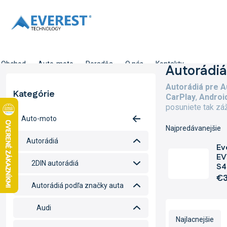
Prejsť
na
obsah
Obchod
Auto-moto
Poradňa
O nás
Kontakty
B
Autorádiá
o
Autorádiá pre Au
č
Kategórie
Preskočiť
CarPlay
,
Androi
n
kategórie
posuniete tak záž
ý
Auto-moto
p
Najpredávanejšie
a
Autorádiá
n
Ev
e
EV
2DIN autorádiá
S4
l
€3
Autorádiá podľa značky auta
R
Audi
a
Najlacnejšie