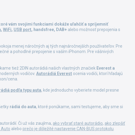
ktoré vám svojimi funkciami dokáže uľahčiť a spríjemniť
h
,
WiFi
,
USB port
, handsfree, DAB+
alebo možnosť prepojenia s
pokoja menej náročných aj tých najnáročnejších používateľov. Pre
pečné a pohodlné prepojenie s vaším iPhonom. Pre vášnivých
úkame tiež 2DIN autorádiá našich vlastných značiek
Everest a
 moderných vodičov.
Autorádiá Everest
ocenia vodiči, ktorí hľadajú
kon/cena.
rádiá podľa typu auta
, kde jednoducho vyberiete model presne
všetky
rádiá do auta
, ktoré ponúkame, sami testujeme, aby sme si
torádií. Či už vás zaujíma,
ako vybrať staré autorádio
,
ako zlepšiť
d Auto
alebo
prečo je dôležité nastavenie CAN-BUS protokolu
.