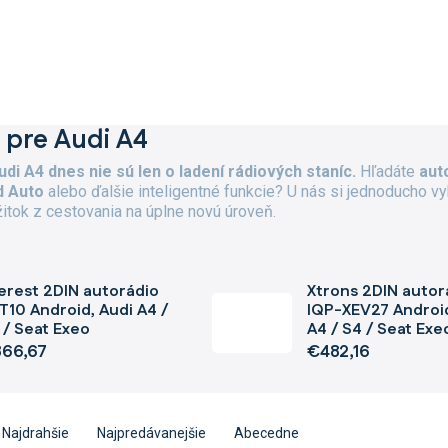
 pre Audi A4
di A4 dnes nie sú len o ladení rádiových staníc.
Hľadáte
aut
d Auto
alebo ďalšie inteligentné funkcie? U nás si jednoducho v
itok z cestovania na úplne novú úroveň.
erest 2DIN autorádio
Xtrons 2DIN autor
T10 Android, Audi A4 /
IQP-XEV27 Android
 / Seat Exeo
A4 / S4 / Seat Exe
66,67
€482,16
Najdrahšie
Najpredávanejšie
Abecedne