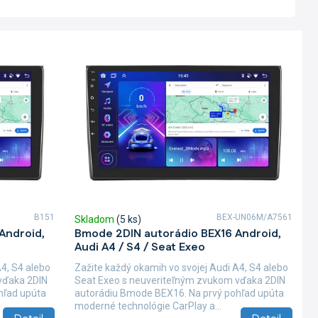
B151
BEX-UN06M/A7561
Skladom
(5 ks)
Android,
Bmode 2DIN autorádio BEX16 Android,
Audi A4 / S4 / Seat Exeo
A4, S4 alebo
Zažite každý okamih vo svojej Audi A4, S4 alebo
vďaka 2DIN
Seat Exeo s neuveriteľným zvukom vďaka 2DIN
hľad upúta
autorádiu Bmode BEX16. Na prvý pohľad upúta
moderné technológie CarPlay a...