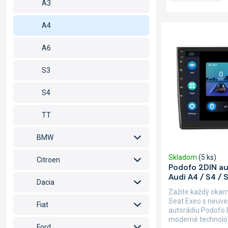
d
A3
e
n
V
A4
i
ý
e
p
A6
p
i
r
s
S3
o
p
d
r
S4
u
o
k
d
TT
t
u
o
k
BMW
v
t
Skladom
(5 ks)
o
Citroen
Podofo 2DIN au
v
Audi A4 / S4 / 
Dacia
Zažite každý okami
Seat Exeo s neuv
Fiat
autorádiu Podofo 
moderné technológi
Ford