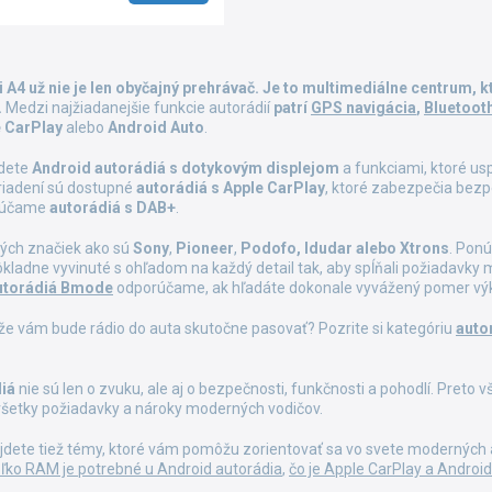
O
v
 A4 už nie je len obyčajný prehrávač. Je to multimediálne centrum, 
l
.
Medzi najžiadanejšie funkcie autorádií
patrí
GPS navigácia
,
Bluetoot
á
 CarPlay
alebo
Android Auto
.
d
a
jdete
Android autorádiá s dotykovým displejom
a funkciami, ktoré us
c
riadení sú dostupné
autorádiá s Apple CarPlay
, ktoré zabezpečia bez
i
rúčame
autorádiá s DAB+
.
e
p
ných značiek ako sú
Sony
,
Pioneer
,
Podofo, Idudar alebo Xtrons
. Pon
r
dôkladne vyvinuté s ohľadom na každý detail tak, aby spĺňali požiadavky
v
utorádiá Bmode
odporúčame, ak hľadáte dokonale vyvážený pomer vý
k
y
 že vám bude rádio do auta skutočne pasovať? Pozrite si kategóriu
auto
v
ý
p
iá
nie sú len o zvuku, ale aj o bezpečnosti, funkčnosti a pohodlí. Preto 
i
jú všetky požiadavky a nároky moderných vodičov.
s
u
jdete tiež témy, ktoré vám pomôžu zorientovať sa vo svete moderných au
ľko RAM je potrebné u Android autorádia
,
čo je Apple CarPlay a Androi