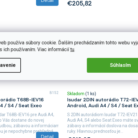
Detail
€205,82
eb používa súbory cookie. Ďalším prechádzaním tohto webu vyj
s ich používaním. Viac informácií
tu
.
avenie
Súhlasím
B152
Skladom
(1 ks)
torádio T68B-IEV16
Isudar 2DIN autorádio T72-IE
4 / S4 / Seat Exeo
Android, Audi A4 / S4 / Seat E
udar T68B-IEV16 pre Audi A4,
S 2DIN autorádiom Isudar T72-IEV21
o Vás dostane do novej
Audi A4, S4 alebo Seat Exeo máte sv
hudbou, zábavou a informáciami.
zábavy a informácií doslova na dos
u je nepochybne prehľadná...
ruky. Hlavnou prednosťou je...
Detail