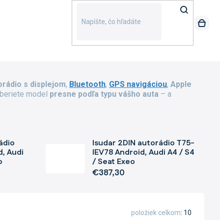
orádio s displejom
,
Bluetooth
,
GPS navigáciou
,
Apple
yberiete model
presne podľa typu vášho auta
– a
ádio
Isudar 2DIN autorádio T75-
, Audi
IEV78 Android, Audi A4 / S4
o
/ Seat Exeo
€387,30
položiek celkom
10