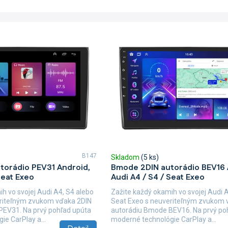
B147
Skladom
(5 ks)
torádio PEV31 Android,
Bmode 2DIN autorádio BEV16 
Seat Exeo
Audi A4 / S4 / Seat Exeo
h vo svojej Audi A4, S4 alebo
Zažite každý okamih vo svojej Audi 
eriteľným zvukom vďaka 2DIN
Seat Exeo s neuveriteľným zvukom 
PEV31. Na prvý pohľad upúta
autorádiu Bmode BEV16. Na prvý po
e CarPlay a...
moderné technológie CarPlay a...