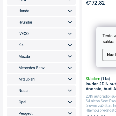
€172,82
Honda
Hyundai
IVECO
Tento w
súhlas 
Kia
Nast
Mazda
Mercedes-Benz
Skladom
(1 ks)
Mitsubishi
Isudar 2DIN au
Android, Audi A
Nissan
2DIN autorádio Is
S4 alebo Seat Exe
Opel
úrovne zážitku s 
Hlavnou prednosťo
Peugeot