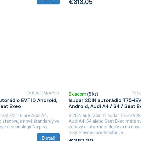
€313,05
EVT-UN06M/A7561
T75-
Skladom
(5 ks)
utorádio EVT10 Android,
Isudar 2DIN autorádio T75-IE
Seat Exeo
Android, Audi A4 / S4 / Seat E
erest EVT10 pre Audi A4,
S 2DIN autorádiom Isudar T75-IEV78
o stanovuje nové štandardy vo
Audi A4, S4 alebo Seat Exeo máte sv
ych technológií. Na prvý
zábavy a informácií doslova na dos
ruky. Hlavnou prednosťou je...
Detail