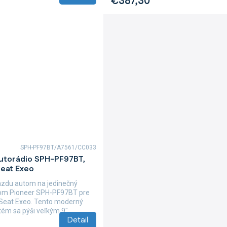
€387,30
SPH-PF97BT/A7561/CC033
autorádio SPH-PF97BT,
Seat Exeo
azdu autom na jedinečný
iom Pioneer SPH-PF97BT pre
 Seat Exeo. Tento moderný
ém sa pýši veľkým 9"...
Detail