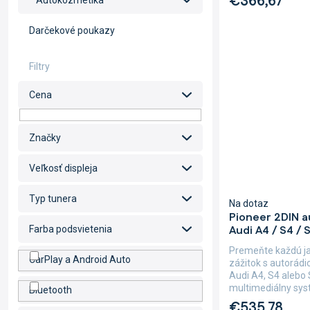
€366,67
Autokozmetika
Darčekové poukazy
Cena
Značky
Veľkosť displeja
Typ tunera
Na dotaz
Pioneer 2DIN 
Audi A4 / S4 / 
Farba podsvietenia
Premeňte každú j
CarPlay a Android Auto
zážitok s autorád
Audi A4, S4 alebo
multimediálny syst
Bluetooth
€535,78