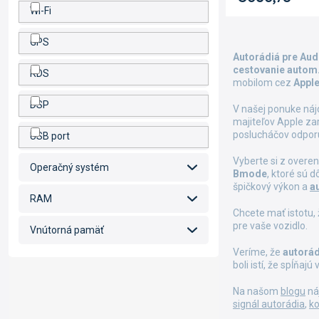
Wi-Fi
GPS
Autorádiá pre Audi
cestovanie autom
RDS
mobilom cez
Apple
DSP
V našej ponuke ná
majiteľov Apple za
poslucháčov odpo
USB port
Vyberte si z overe
Operačný systém
Bmode
, ktoré sú 
špičkový výkon a
a
RAM
Chcete mať istotu,
pre vaše vozidlo.
Vnútorná pamäť
Veríme, že
autorád
boli istí, že spĺňa
Na našom
blogu
ná
signál autorádia
,
ko