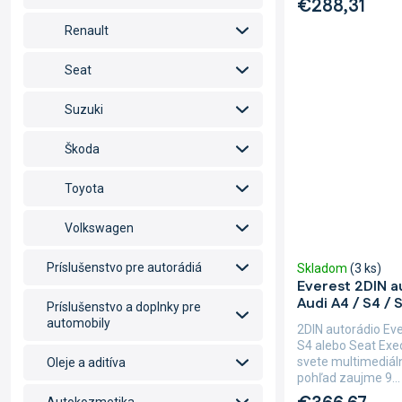
€288,31
Renault
Seat
Suzuki
Škoda
Toyota
Volkswagen
Príslušenstvo pre autorádiá
Skladom
(3 ks)
Everest 2DIN a
Audi A4 / S4 / 
Príslušenstvo a doplnky pre
automobily
2DIN autorádio Ev
S4 alebo Seat Exe
svete multimediáln
Oleje a aditíva
pohľad zaujme 9...