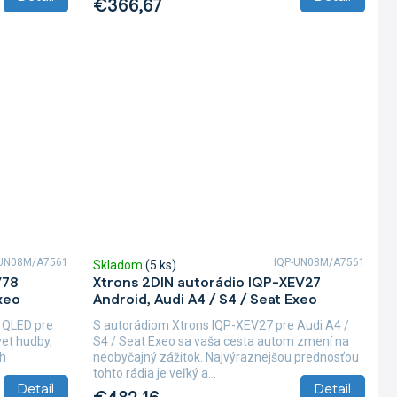
€366,67
UN08M/A7561
IQP-UN08M/A7561
Skladom
(5 ks)
V78
Xtrons 2DIN autorádio IQP-XEV27
xeo
Android, Audi A4 / S4 / Seat Exeo
 QLED pre
S autorádiom Xtrons IQP-XEV27 pre Audi A4 /
et hudby,
S4 / Seat Exeo sa vaša cesta autom zmení na
ah
neobyčajný zážitok. Najvýraznejšou prednosťou
tohto rádia je veľký a...
Detail
Detail