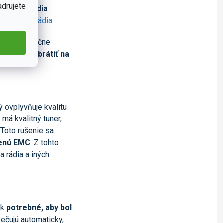
adrujete
y, ktoré vedia
nového
autorádia
.
e je dostatočne
sa môžete
obrátiť na
 ovplyvňuje kvalitu
 má kvalitný tuner,
 Toto rušenie sa
denú EMC
. Z tohto
a rádia a iných
ak
potrebné, aby bol
pečujú automaticky,