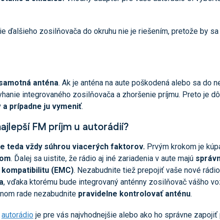
nie ďalšieho zosilňovača do okruhu nie je riešením, pretože by s
samotná anténa
. Ak je anténa na aute poškodená alebo sa do ne
hanie integrovaného zosilňovača a zhoršenie príjmu. Preto je dô
v a prípadne ju vymeniť
.
ajlepší FM príjm u autorádií?
je teda vždy súhrou viacerých faktorov.
Prvým krokom je kúpa
rom
. Ďalej sa uistite, že rádio aj iné zariadenia v aute majú
správn
kompatibilitu (EMC)
. Nezabudnite tiež prepojiť vaše nové rád
a
, vďaka ktorému bude integrovaný anténny zosilňovač vášho vo
dnom rade nezabudnite
pravidelne kontrolovať anténu
.
é
autorádio
je pre vás najvhodnejšie alebo ako ho správne zapojiť 