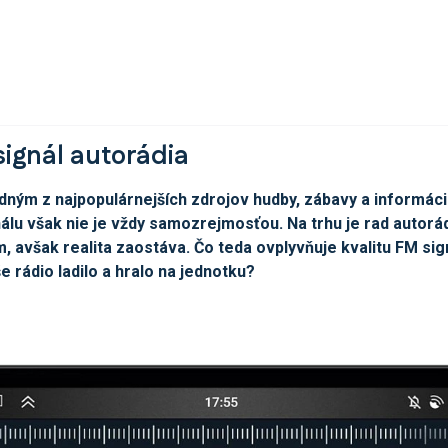
signál autorádia
edným z najpopulárnejších zdrojov hudby, zábavy a informáci
nálu však nie je vždy samozrejmosťou. Na trhu je rad autorád
m, avšak realita zaostáva. Čo teda ovplyvňuje kvalitu FM sig
e rádio ladilo a hralo na jednotku?