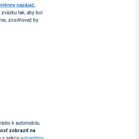
nténny napájač
,
 zväzku tak, aby bol
nie, zosilňovač by
rádio k automobilu.
nosť zobraziť na
e v sekcii
autoantény