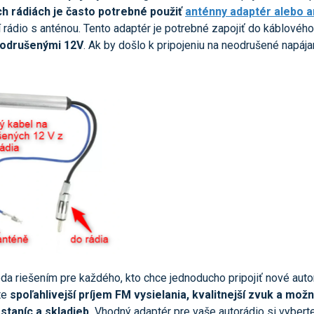
ch rádiách je často potrebné použiť
anténny adaptér alebo a
í rádio s anténou. Tento adaptér je potrebné zapojiť do káblového
odrušenými 12V
. Ak by došlo k pripojeniu na neodrušené napája
eda riešením pre každého, kto chce jednoducho pripojiť nové auto
te
spoľahlivejší príjem FM vysielania, kvalitnejší zvuk a mož
 staníc a skladieb.
Vhodný adaptér pre vaše autorádio si vybert