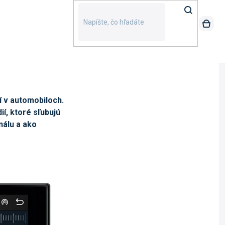
í v automobiloch.
ií, ktoré sľubujú
nálu a ako