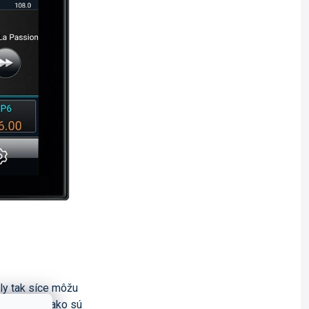
ly tak síce môžu
 autorádií, ako sú