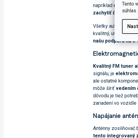
Tento w
napríklad
rádiá zna
súhlas 
zachytiť čistejší sig
Všetky autorádiá na
Nast
kvalitný, uvádzame 
našu podporu na e
Elektromagnetic
Kvalitný FM tuner a
signálu, je
elektroma
ale ostatné komponent
môže šíriť
vedením 
dôvodu je tiež potre
zariadení vo vozidle
Napájanie anté
Anténny zosilňovač 
tento integrovaný 