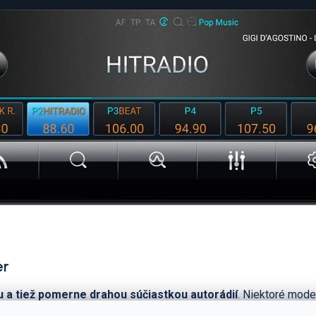
er
 a tiež pomerne drahou súčiastkou autorádií
. Niektoré mode
le často práve na úkor kvality FM tuneru. Naopak pri vyššej triede