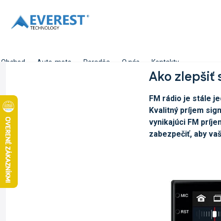
Prejsť
na
obsah
Obchod
Auto-moto
Poradňa
O nás
Kontakty
Ako zlepšiť 
FM rádio je stále j
Kvalitný príjem sig
vynikajúci FM príje
zabezpečiť, aby vaš