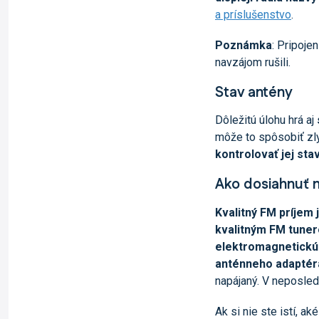
a príslušenstvo
.
Poznámka
: Pripoje
navzájom rušili.
Stav antény
Dôležitú úlohu hrá aj
môže to spôsobiť zly
kontrolovať jej sta
Ako dosiahnuť n
Kvalitný FM príjem 
kvalitným FM tune
elektromagnetickú 
anténneho adaptér
napájaný. V neposle
Ak si nie ste istí, ak