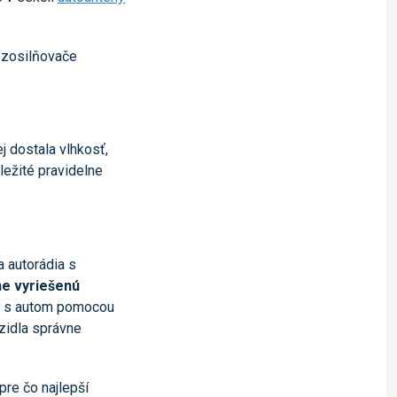
a zosilňovače
j dostala vlhkosť,
ležité pravidelne
 autorádia s
e vyriešenú
io s autom pomocou
zidla správne
pre čo najlepší