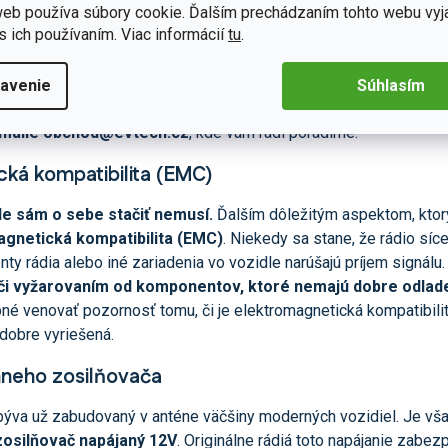
eb používa súbory cookie. Ďalším prechádzaním tohto webu vyj
čiek
Xtrons
,
Everest
alebo
Isudar
, sú použité
citlivejšie tuner
s ich používaním. Viac informácií
tu
.
nál.
Na kvalitu FM signálu je preto dobré myslieť už pri výbere 
 našom e-shope
poctivo testujeme
a ak zistíme, že FM tuner ni
avenie
Súhlasím
to v parametroch konkrétneho modelu. V prípade ďalších otázok 
-maile obchod@evtech.cz
, kde vám radi poradíme.
ká kompatibilita (EMC)
le sám o sebe stačiť nemusí.
Ďalším dôležitým aspektom, ktorý
gnetická kompatibilita (EMC)
. Niekedy sa stane, že rádio síce
y rádia alebo iné zariadenia vo vozidle narúšajú príjem signálu.
či vyžarovaním od komponentov, ktoré nemajú dobre odla
bné venovať pozornosť tomu, či je elektromagnetická kompatibilit
 dobre vyriešená.
nneho zosilňovača
býva už zabudovaný v anténe väčšiny moderných vozidiel. Je vš
zosilňovač napájaný 12V
. Originálne rádiá toto napájanie zabez