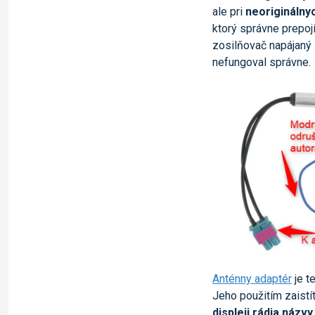
ale pri
neoriginálny
ktorý správne prepoj
zosilňovač napájaný
nefungoval správne.
Anténny adaptér
je t
Jeho použitím zaistí
displeji rádia názvy