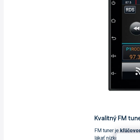
Kvalitný FM tun
FM tuner je
kľúčovou
lákať nízkou cenou, a