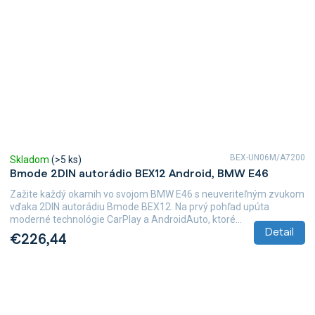
BEX-UN06M/A7200
Skladom
(>5 ks)
Bmode 2DIN autorádio BEX12 Android, BMW E46
Zažite každý okamih vo svojom BMW E46 s neuveriteľným zvukom
vďaka 2DIN autorádiu Bmode BEX12. Na prvý pohľad upúta
moderné technológie CarPlay a AndroidAuto, ktoré...
Detail
€226,44