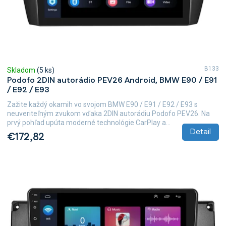
B133
Skladom
(5 ks)
Podofo 2DIN autorádio PEV26 Android, BMW E90 / E91
/ E92 / E93
Zažite každý okamih vo svojom BMW E90 / E91 / E92 / E93 s
neuveriteľným zvukom vďaka 2DIN autorádiu Podofo PEV26. Na
prvý pohľad upúta moderné technológie CarPlay a...
Detail
€172,82