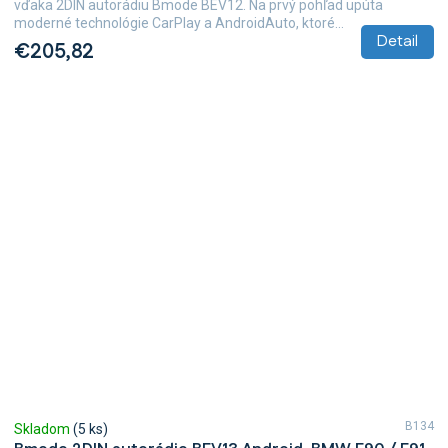
vďaka 2DIN autorádiu Bmode BEV12. Na prvý pohľad upúta
moderné technológie CarPlay a AndroidAuto, ktoré...
Detail
€205,82
B134
Skladom
(5 ks)