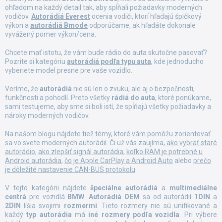
ohľadom na každý detail tak, aby spĺňali požiadavky moderných
vodičov.
Autorádiá Everest
ocenia vodiči, ktorí hľadajú špičkový
výkon a
autorádiá Bmode
odporúčame, ak hľadáte dokonale
vyvážený pomer výkon/cena.
Chcete mať istotu, že vám bude rádio do auta skutočne pasovať?
Pozrite si kategóriu
autorádiá podľa typu auta
, kde jednoducho
vyberiete model presne pre vaše vozidlo.
Veríme, že
autorádiá
nie sú len o zvuku, ale aj o bezpečnosti,
funkčnosti a pohodlí. Preto všetky
rádiá do auta
, ktoré ponúkame,
sami testujeme, aby sme si boli istí, že spĺňajú všetky požiadavky a
nároky moderných vodičov.
Na našom
blogu
nájdete tiež témy, ktoré vám pomôžu zorientovať
sa vo svete moderných autorádií. Či už vás zaujíma,
ako vybrať staré
autorádio
,
ako zlepšiť signál autorádia
,
koľko RAM je potrebné u
Android autorádia
,
čo je Apple CarPlay a Android Auto
alebo
prečo
je dôležité nastavenie CAN-BUS protokolu
.
V tejto kategórii nájdete
špeciálne autorádiá
a
multimediálne
centrá
pre vozidlá
BMW
.
Autorádiá OEM
sa od autorádií
1DIN
a
2DIN
líšia svojimi
rozmermi
. Tieto rozmery nie sú unifikované a
každý
typ autorádia
má
iné rozmery
podľa vozidla
. Pri výbere