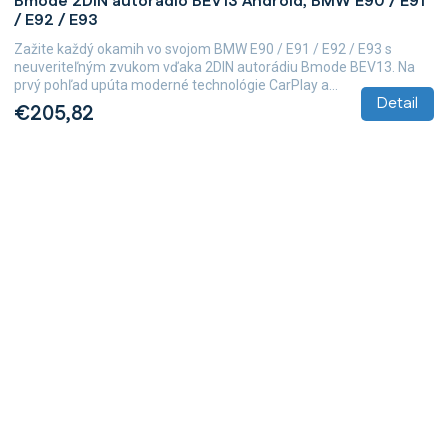
Bmode 2DIN autorádio BEV13 Android, BMW E90 / E91
/ E92 / E93
Zažite každý okamih vo svojom BMW E90 / E91 / E92 / E93 s
neuveriteľným zvukom vďaka 2DIN autorádiu Bmode BEV13. Na
prvý pohľad upúta moderné technológie CarPlay a...
Detail
€205,82