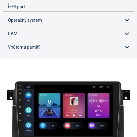
USB port
Operačný systém
RAM
Vnútorná pamäť
V
ý
p
i
s
p
r
o
d
u
k
t