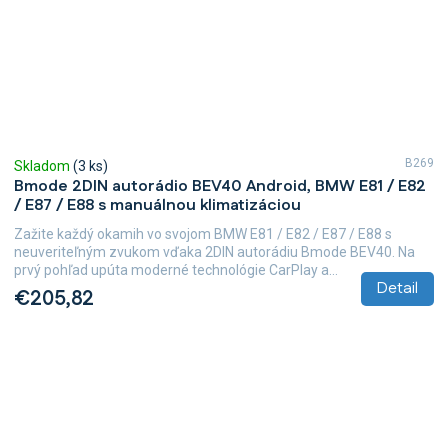
B269
Skladom
(3 ks)
Bmode 2DIN autorádio BEV40 Android, BMW E81 / E82
/ E87 / E88 s manuálnou klimatizáciou
Zažite každý okamih vo svojom BMW E81 / E82 / E87 / E88 s
neuveriteľným zvukom vďaka 2DIN autorádiu Bmode BEV40. Na
prvý pohľad upúta moderné technológie CarPlay a...
Detail
€205,82