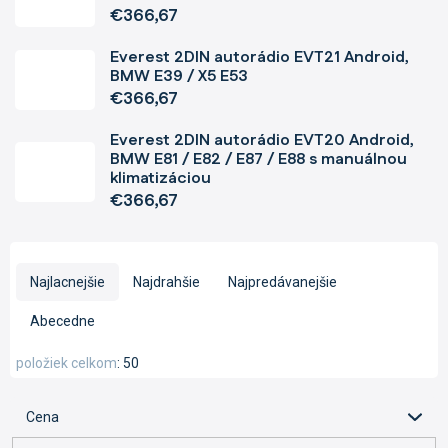
€366,67
Everest 2DIN autorádio EVT21 Android,
BMW E39 / X5 E53
€366,67
Everest 2DIN autorádio EVT20 Android,
BMW E81 / E82 / E87 / E88 s manuálnou
klimatizáciou
€366,67
R
a
Najlacnejšie
Najdrahšie
Najpredávanejšie
d
e
Abecedne
n
i
položiek celkom
50
e
p
Cena
r