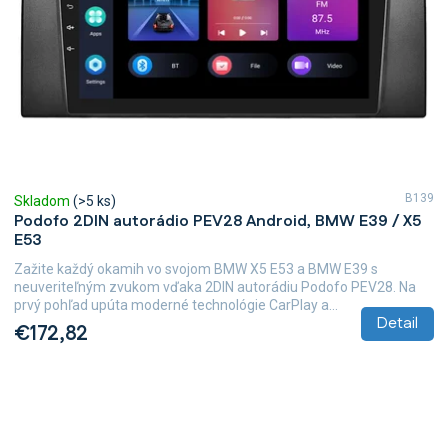
B139
Skladom
(>5 ks)
Podofo 2DIN autorádio PEV28 Android, BMW E39 / X5
E53
Zažite každý okamih vo svojom BMW X5 E53 a BMW E39 s
neuveriteľným zvukom vďaka 2DIN autorádiu Podofo PEV28. Na
prvý pohľad upúta moderné technológie CarPlay a...
Detail
€172,82