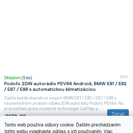
B261
Skladom
(5 ks)
Podofo 2DIN autorádio PEV66 Android, BMW E81 / E82
/ E87 / E88 s automatickou klimatizáciou
Zažite každý okamih vo svojom BMW E81 / E82 / E87 / E88 s
neuveriteľným zvukom vďaka 2DIN autorádiu Podofo PEV66. Na
prvý pohľad upúta moderné technológie CarPlay a...
Detail
€172,82
Tento web používa súbory cookie. Ďalším prechádzaním
tohto webu vyjadrujete súhlas s ich používaním. Viac