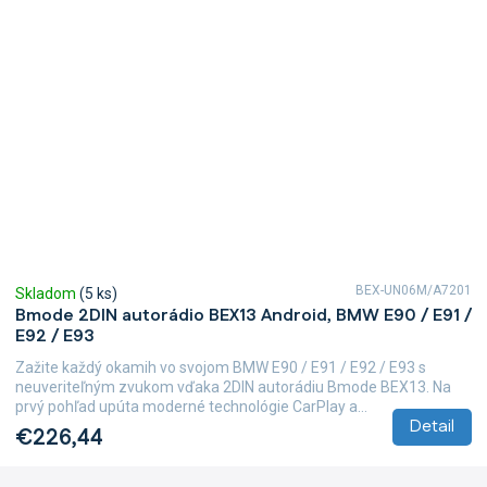
BEX-UN06M/A7201
Skladom
(5 ks)
Bmode 2DIN autorádio BEX13 Android, BMW E90 / E91 /
E92 / E93
Zažite každý okamih vo svojom BMW E90 / E91 / E92 / E93 s
neuveriteľným zvukom vďaka 2DIN autorádiu Bmode BEX13. Na
prvý pohľad upúta moderné technológie CarPlay a...
Detail
€226,44