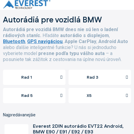
Prejsť
na
obsah
Autorádiá pre vozidlá BMW
Autorádiá pre vozidlá BMW dnes nie sú len o ladení
rádiových staníc.
Hľadáte
autorádio s displejom
,
Bluetooth
,
GPS navigáciou
,
Apple CarPlay
,
Android Auto
alebo ďalšie inteligentné funkcie? U nás si jednoducho
vyberiete model
presne podľa typu vášho auta
– a
posuniete tak zážitok z cestovania na úplne novú úroveň.
Rad 1
Rad 3
Rad 5
X5
Najpredávanejšie
Everest 2DIN autorádio EVT22 Android,
BMW E90 / E91 / E92 / E93