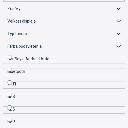
o
d
Značky
u
k
Veľkosť displeja
t
o
Typ tunera
v
Farba podsvietenia
CarPlay a Android Auto
Bluetooth
Wi-Fi
GPS
RDS
DSP