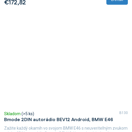
€172,82
B130
Skladom
(>5 ks)
Bmode 2DIN autorádio BEV12 Android, BMW E46
Zažite každý okamih vo svojom BMW E46 s neuveriteľným zvukom