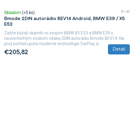
B140
Skladom
(>5 ks)
Bmode 2DIN autorádio BEV14 Android, BMW E39 / X5
E53
Zažite každý okamih vo svojom BMW X5 E53 a BMW E39 s
neuveriteľným zvukom vďaka 2DIN autorádiu Bmode BEV14. Na
prvý pohľad upúta moderné technológie CarPlay a...
Detail
€205,82