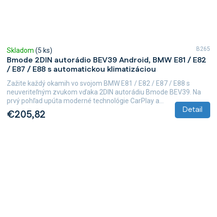
B265
Skladom
(5 ks)
Bmode 2DIN autorádio BEV39 Android, BMW E81 / E82
/ E87 / E88 s automatickou klimatizáciou
Zažite každý okamih vo svojom BMW E81 / E82 / E87 / E88 s
neuveriteľným zvukom vďaka 2DIN autorádiu Bmode BEV39. Na
prvý pohľad upúta moderné technológie CarPlay a...
Detail
€205,82