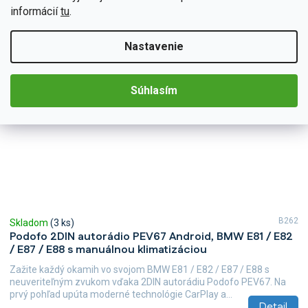
informácií
tu
.
Nastavenie
Súhlasím
B262
Skladom
(3 ks)
Podofo 2DIN autorádio PEV67 Android, BMW E81 / E82
/ E87 / E88 s manuálnou klimatizáciou
Zažite každý okamih vo svojom BMW E81 / E82 / E87 / E88 s
neuveriteľným zvukom vďaka 2DIN autorádiu Podofo PEV67. Na
prvý pohľad upúta moderné technológie CarPlay a...
Detail