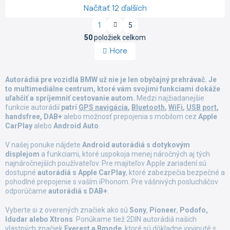
Načítať 12 ďalších
S
1
5
t
O
r
50
položiek celkom
v
á
Hore
l
n
á
k
d
o
Autorádiá pre vozidlá BMW už nie je len obyčajný prehrávač. Je
a
v
to multimediálne centrum, ktoré vám svojimi funkciami dokáže
a
c
uľahčiť a spríjemniť cestovanie autom.
n
Medzi najžiadanejšie
i
i
funkcie autorádií
patrí
GPS navigácia
,
Bluetooth
,
WiFi
,
USB port
,
e
e
handsfree, DAB+
alebo možnosť prepojenia s mobilom cez
Apple
p
CarPlay
alebo
Android Auto
.
r
v
V našej ponuke nájdete
Android autorádiá s dotykovým
k
displejom
a funkciami, ktoré uspokoja menej náročných aj tých
y
najnáročnejších používateľov. Pre majiteľov Apple zariadení sú
v
dostupné
autorádiá s Apple CarPlay
, ktoré zabezpečia bezpečné a
ý
pohodlné prepojenie s vaším iPhonom. Pre vášnivých poslucháčov
p
odporúčame
autorádiá s DAB+
.
i
s
Vyberte si z overených značiek ako sú
Sony
,
Pioneer
,
Podofo,
u
Idudar alebo Xtrons
. Ponúkame tiež 2DIN autorádiá našich
vlastných značiek
Everest a Bmode
, ktoré sú dôkladne vyvinuté s