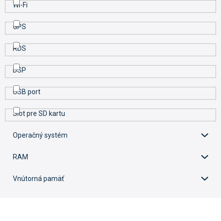
Wi-Fi
GPS
RDS
DSP
USB port
Slot pre SD kartu
Operačný systém
RAM
Vnútorná pamäť
V
ý