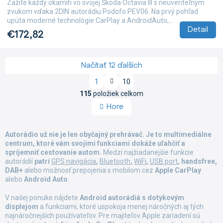
Zažite každý okamih vo svojej Škoda Octavia III s neuveriteľným
zvukom vďaka 2DIN autorádiu Podofo PEV06. Na prvý pohľad
upúta moderné technológie CarPlay a AndroidAuto,...
Detail
€172,82
Načítať 12 ďalších
S
1
10
t
O
r
115
položiek celkom
v
á
Hore
l
n
á
k
d
o
Autorádio už nie je len obyčajný prehrávač. Je to multimediálne
a
v
centrum, ktoré vám svojimi funkciami dokáže uľahčiť a
a
c
spríjemniť cestovanie autom.
Medzi najžiadanejšie funkcie
n
i
i
autorádií
patrí
GPS navigácia
,
Bluetooth
,
WiFi
,
USB port
, handsfree,
e
e
DAB+
alebo možnosť prepojenia s mobilom cez
Apple CarPlay
p
alebo
Android Auto
.
r
v
V našej ponuke nájdete
Android autorádiá s dotykovým
k
displejom
a funkciami, ktoré uspokoja menej náročných aj tých
y
najnáročnejších používateľov. Pre majiteľov Apple zariadení sú
v