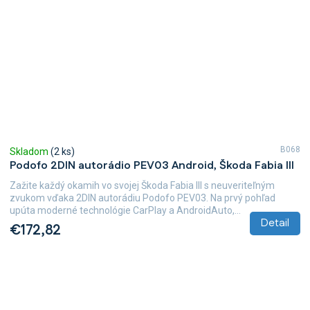
B068
Skladom
(2 ks)
Podofo 2DIN autorádio PEV03 Android, Škoda Fabia III
Zažite každý okamih vo svojej Škoda Fabia III s neuveriteľným
zvukom vďaka 2DIN autorádiu Podofo PEV03. Na prvý pohľad
upúta moderné technológie CarPlay a AndroidAuto,...
Detail
€172,82