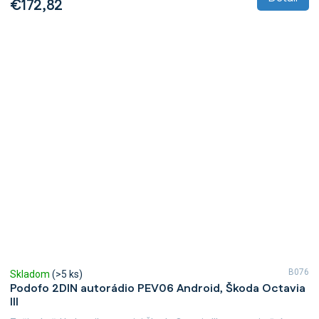
€172,82
B076
Skladom
(>5 ks)
Podofo 2DIN autorádio PEV06 Android, Škoda Octavia
III