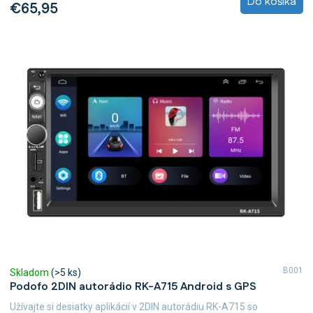
Do košíka
€65,95
B001
Skladom
(>5 ks)
Podofo 2DIN autorádio RK-A715 Android s GPS
Užívajte si desiatky aplikácií v 2DIN autorádiu RK-A715 so