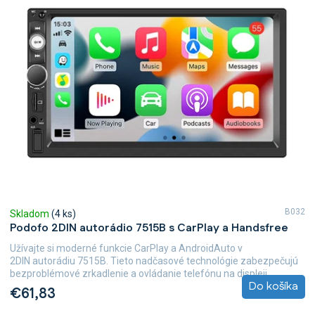
p
i
s
p
r
o
d
u
k
t
o
v
B032
Skladom
(4 ks)
Podofo 2DIN autorádio 7515B s CarPlay a Handsfree
Užívajte si moderné funkcie CarPlay a AndroidAuto v
2DIN autorádiu 7515B. Tieto nadčasové technológie zabezpečujú
bezproblémové zrkadlenie a ovládanie telefónu na displeji...
Do košíka
€61,83