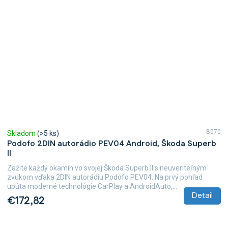
B070
Skladom
(>5 ks)
Podofo 2DIN autorádio PEV04 Android, Škoda Superb
II
Zažite každý okamih vo svojej Škoda Superb II s neuveriteľným
zvukom vďaka 2DIN autorádiu Podofo PEV04. Na prvý pohľad
upúta moderné technológie CarPlay a AndroidAuto,...
Detail
€172,82