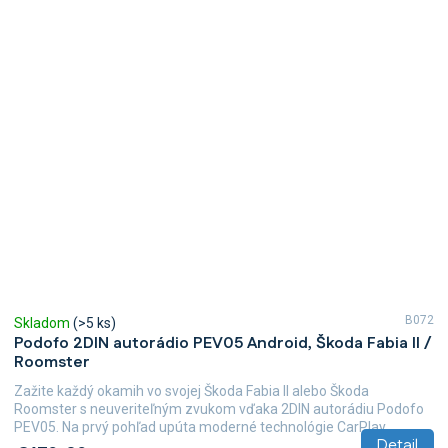
B072
Skladom
(>5 ks)
Podofo 2DIN autorádio PEV05 Android, Škoda Fabia II /
Roomster
Zažite každý okamih vo svojej Škoda Fabia II alebo Škoda
Roomster s neuveriteľným zvukom vďaka 2DIN autorádiu Podofo
PEV05. Na prvý pohľad upúta moderné technológie CarPlay...
Detail