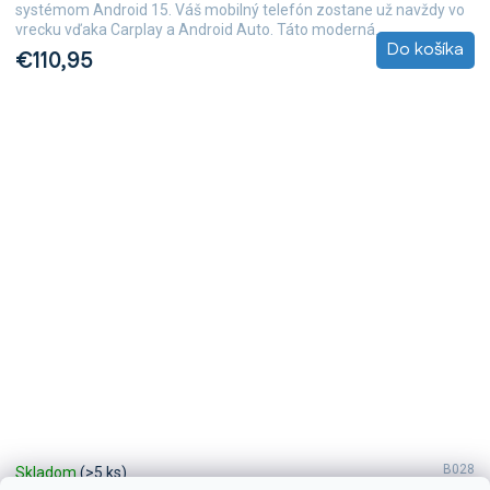
systémom Android 15. Váš mobilný telefón zostane už navždy vo
vrecku vďaka Carplay a Android Auto. Táto moderná...
Do košíka
€110,95
B028
Skladom
(>5 ks)