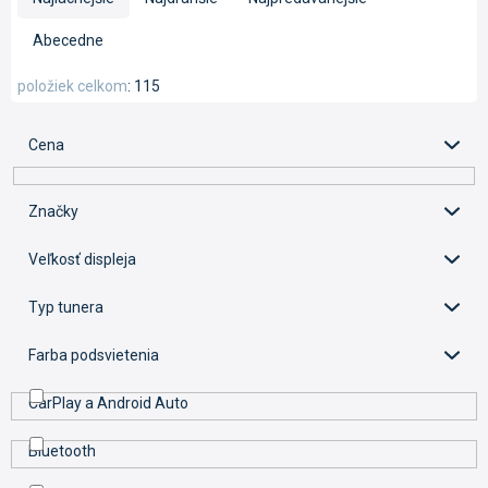
d
e
Abecedne
n
i
položiek celkom
115
e
p
Cena
r
o
d
Značky
u
k
Veľkosť displeja
t
o
Typ tunera
v
Farba podsvietenia
CarPlay a Android Auto
Bluetooth