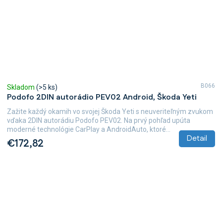
B066
Skladom
(>5 ks)
Podofo 2DIN autorádio PEV02 Android, Škoda Yeti
Zažite každý okamih vo svojej Škoda Yeti s neuveriteľným zvukom
vďaka 2DIN autorádiu Podofo PEV02. Na prvý pohľad upúta
moderné technológie CarPlay a AndroidAuto, ktoré...
Detail
€172,82