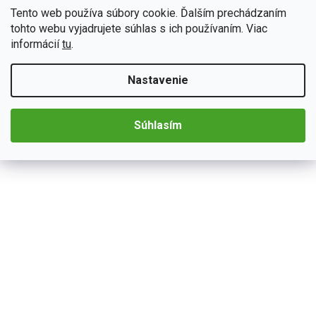
Podofo 2DIN autorádio A3040 Android s GPS
Tento web používa súbory cookie. Ďalším prechádzaním
Autorádio A3040 so systémom Android 15 bude dokonalým
tohto webu vyjadrujete súhlas s ich používaním. Viac
spoločníkom na cesty. 2DIN autorádio na prvý pohľad zaujme
informácií
tu
.
modernými technológiami CarPlay a AndroidAuto, ktoré sa...
Detail
€139,82
Nastavenie
Súhlasím