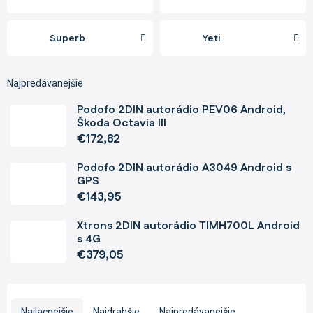
Superb
Yeti
Najpredávanejšie
Podofo 2DIN autorádio PEV06 Android,
Škoda Octavia III
€172,82
Podofo 2DIN autorádio A3049 Android s
GPS
€143,95
Xtrons 2DIN autorádio TIMH700L Android
s 4G
€379,05
R
a
Najlacnejšie
Najdrahšie
Najpredávanejšie