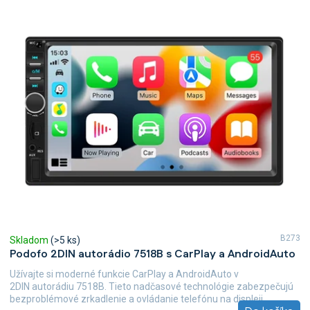
B273
Skladom
(>5 ks)
Podofo 2DIN autorádio 7518B s CarPlay a AndroidAuto
Užívajte si moderné funkcie CarPlay a AndroidAuto v
2DIN autorádiu 7518B. Tieto nadčasové technológie zabezpečujú
bezproblémové zrkadlenie a ovládanie telefónu na displeji...