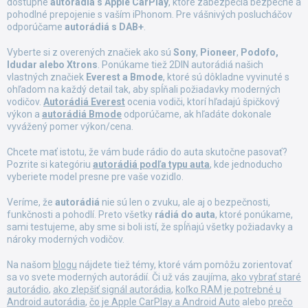
dostupné
autorádiá s Apple CarPlay
, ktoré zabezpečia bezpečné a
ý
pohodlné prepojenie s vaším iPhonom. Pre vášnivých poslucháčov
p
odporúčame
autorádiá s DAB+
.
i
s
Vyberte si z overených značiek ako sú
Sony
,
Pioneer
,
Podofo,
u
Idudar alebo Xtrons
. Ponúkame tiež 2DIN autorádiá našich
vlastných značiek
Everest a Bmode
, ktoré sú dôkladne vyvinuté s
ohľadom na každý detail tak, aby spĺňali požiadavky moderných
vodičov.
Autorádiá Everest
ocenia vodiči, ktorí hľadajú špičkový
výkon a
autorádiá Bmode
odporúčame, ak hľadáte dokonale
vyvážený pomer výkon/cena.
Chcete mať istotu, že vám bude rádio do auta skutočne pasovať?
Pozrite si kategóriu
autorádiá podľa typu auta
, kde jednoducho
vyberiete model presne pre vaše vozidlo.
Veríme, že
autorádiá
nie sú len o zvuku, ale aj o bezpečnosti,
funkčnosti a pohodlí. Preto všetky
rádiá do auta
, ktoré ponúkame,
sami testujeme, aby sme si boli istí, že spĺňajú všetky požiadavky a
nároky moderných vodičov.
Na našom
blogu
nájdete tiež témy, ktoré vám pomôžu zorientovať
sa vo svete moderných autorádií. Či už vás zaujíma,
ako vybrať staré
autorádio
,
ako zlepšiť signál autorádia
,
koľko RAM je potrebné u
Android autorádia
,
čo je Apple CarPlay a Android Auto
alebo
prečo