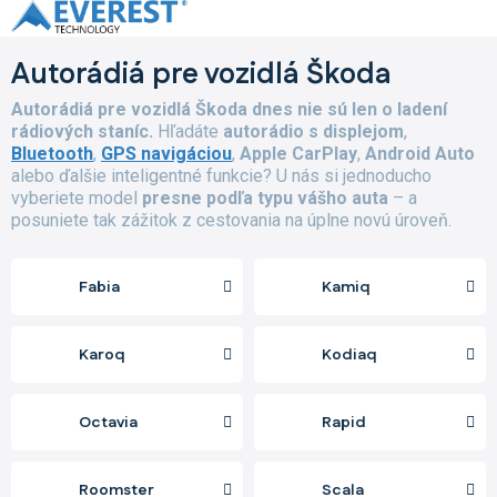
Prejsť
na
obsah
Autorádiá pre vozidlá Škoda
Autorádiá pre vozidlá Škoda dnes nie sú len o ladení
rádiových staníc.
Hľadáte
autorádio s displejom
,
Bluetooth
,
GPS navigáciou
,
Apple CarPlay
,
Android Auto
alebo ďalšie inteligentné funkcie? U nás si jednoducho
vyberiete model
presne podľa typu vášho auta
– a
posuniete tak zážitok z cestovania na úplne novú úroveň.
Fabia
Kamiq
Karoq
Kodiaq
Octavia
Rapid
Roomster
Scala