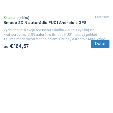
1826/RAM
Skladom
(>5 ks)
Bmode 2DIN autorádio PU01 Android s GPS
Vychutnajte si svoju obľúbenú skladbu v aute s vynikajúcou
kvalitou zvuku. 2DIN autorádio Bmode PU01 na prvý pohľad
zaujme modernými technológiami CarPlay a AndroidAuto, ktoré...
Detail
€164,57
od