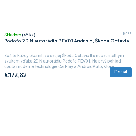
B065
Skladom
(>5 ks)
Podofo 2DIN autorádio PEV01 Android, Škoda Octavia
II
Zažite každý okamih vo svojej Škoda Octavia II s neuveriteľným
zvukom vďaka 2DIN autorádiu Podofo PEV01. Na prvý pohľad
upúta moderné technológie CarPlay a AndroidAuto, ktoré...
Detail
€172,82