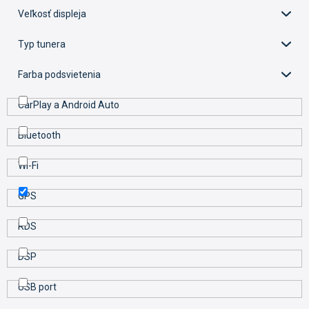
k
Veľkosť displeja
t
o
Typ tunera
v
Farba podsvietenia
CarPlay a Android Auto
Bluetooth
Wi-Fi
GPS
RDS
DSP
USB port