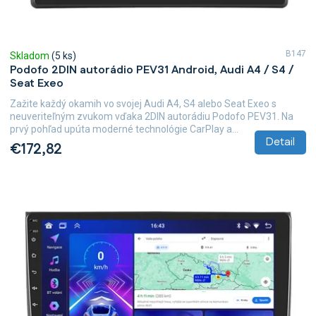
o
v
B147
Skladom
(5 ks)
Podofo 2DIN autorádio PEV31 Android, Audi A4 / S4 /
Seat Exeo
Zažite každý okamih vo svojej Audi A4, S4 alebo Seat Exeo s
neuveriteľným zvukom vďaka 2DIN autorádiu Podofo PEV31. Na
prvý pohľad upúta moderné technológie CarPlay a...
Detail
€172,82