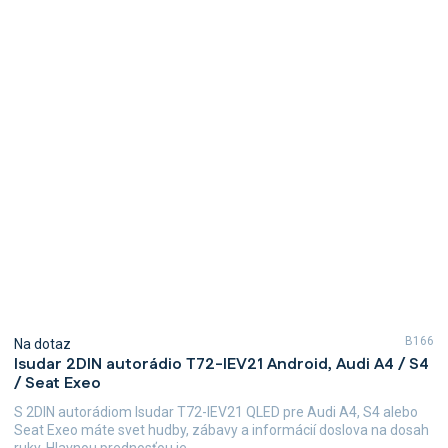
B166
Na dotaz
Isudar 2DIN autorádio T72-IEV21 Android, Audi A4 / S4
/ Seat Exeo
S 2DIN autorádiom Isudar T72-IEV21 QLED pre Audi A4, S4 alebo
Seat Exeo máte svet hudby, zábavy a informácií doslova na dosah