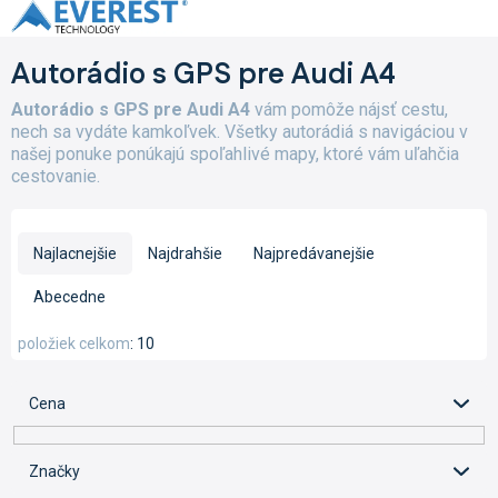
Prejsť
na
obsah
Autorádio s GPS pre Audi A4
Autorádio s GPS pre Audi A4
vám pomôže nájsť cestu,
nech sa vydáte kamkoľvek. Všetky autorádiá s navigáciou v
našej ponuke ponúkajú spoľahlivé mapy, ktoré vám uľahčia
cestovanie.
R
a
Najlacnejšie
Najdrahšie
Najpredávanejšie
d
e
Abecedne
n
i
položiek celkom
10
e
p
Cena
r
o
d
Značky
u