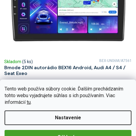
BEX-UN06M/A7561
Skladom
(5 ks)
Bmode 2DIN autorádio BEX16 Android, Audi A4 / S4 /
Seat Exeo
Zažite každý okamih vo svojej Audi A4, S4 alebo Seat Exeo s
neuveriteľným zvukom vďaka 2DIN autorádiu Bmode BEX16. Na
Tento web používa súbory cookie. Ďalším prechádzaním
prvý pohľad upúta moderné technológie CarPlay a...
tohto webu vyjadrujete súhlas s ich používaním. Viac
Detail
€226,44
informácií
tu
.
Nastavenie