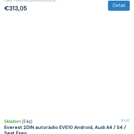
ruky. Hlavnou prednosťou je...
Detail
€313,05
B342
Skladom
(5 ks)
Everest 2DIN autorádio EVE10 Android, Audi A4 / S4 /
Seat Exeo