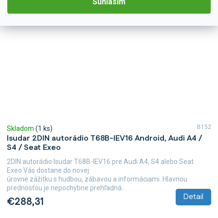
Súhlasím
B152
Skladom
(1 ks)
Isudar 2DIN autorádio T68B-IEV16 Android, Audi A4 /
S4 / Seat Exeo
2DIN autorádio Isudar T68B-IEV16 pre Audi A4, S4 alebo Seat
Exeo Vás dostane do novej
úrovne zážitku s hudbou, zábavou a informáciami. Hlavnou
prednosťou je nepochybne prehľadná...
Detail
€288,31