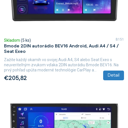
B151
Skladom
(5 ks)
Bmode 2DIN autorádio BEV16 Android, Audi A4 / S4 /
Seat Exeo
Zažite každý okamih vo svojej Audi A4, S4 alebo Seat Exeo s
neuveriteľným zvukom vďaka 2DIN autorádiu Bmode BEV16. Na
prvý pohľad upúta moderné technológie CarPlay a...
Detail
€205,82