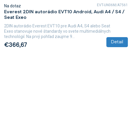
EVT-UN06M/A7561
Na dotaz
Everest 2DIN autorádio EVT10 Android, Audi A4 / S4 /
Seat Exeo
2DIN autorádio Everest EVT10 pre Audi A4, S4 alebo Seat
Exeo stanovuje nové štandardy vo svete multimediálnych
technológií. Na prvý pohľad zaujme 9...
Detail
€366,67