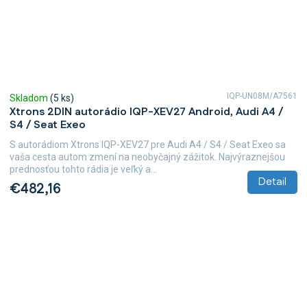
IQP-UN08M/A7561
Skladom
(5 ks)
Xtrons 2DIN autorádio IQP-XEV27 Android, Audi A4 /
S4 / Seat Exeo
S autorádiom Xtrons IQP-XEV27 pre Audi A4 / S4 / Seat Exeo sa
vaša cesta autom zmení na neobyčajný zážitok. Najvýraznejšou
prednosťou tohto rádia je veľký a...
Detail
€482,16