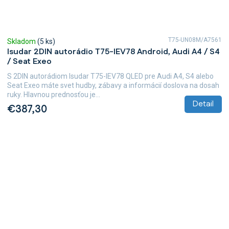
T75-UN08M/A7561
Skladom
(5 ks)
Isudar 2DIN autorádio T75-IEV78 Android, Audi A4 / S4
/ Seat Exeo
S 2DIN autorádiom Isudar T75-IEV78 QLED pre Audi A4, S4 alebo
Seat Exeo máte svet hudby, zábavy a informácií doslova na dosah
ruky. Hlavnou prednosťou je...
Detail
€387,30