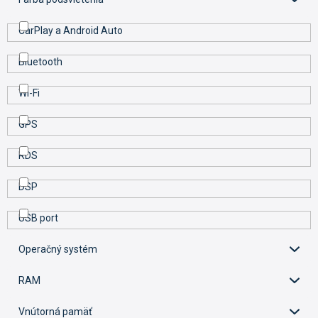
CarPlay a Android Auto
Bluetooth
Wi-Fi
GPS
RDS
DSP
USB port
Operačný systém
RAM
Vnútorná pamäť