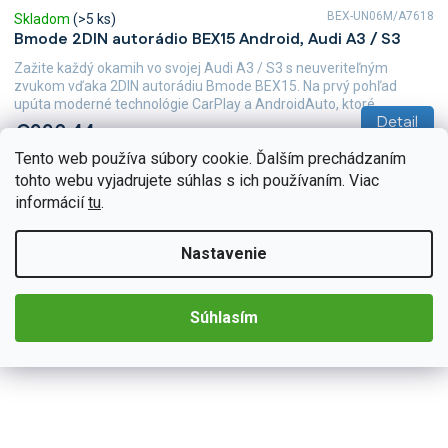
BEX-UN06M/A7618
Skladom
(>5 ks)
Bmode 2DIN autorádio BEX15 Android, Audi A3 / S3
Zažite každý okamih vo svojej Audi A3 / S3 s neuveriteľným
zvukom vďaka 2DIN autorádiu Bmode BEX15. Na prvý pohľad
upúta moderné technológie CarPlay a AndroidAuto, ktoré...
Detail
€226,44
Tento web používa súbory cookie. Ďalším prechádzaním
tohto webu vyjadrujete súhlas s ich používaním. Viac
informácií
tu
.
Nastavenie
Súhlasím