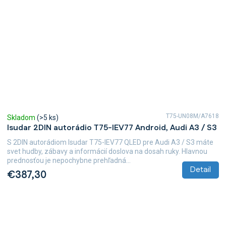
T75-UN08M/A7618
Skladom
(>5 ks)
Isudar 2DIN autorádio T75-IEV77 Android, Audi A3 / S3
S 2DIN autorádiom Isudar T75-IEV77 QLED pre Audi A3 / S3 máte
svet hudby, zábavy a informácií doslova na dosah ruky. Hlavnou
prednosťou je nepochybne prehľadná...
Detail
€387,30