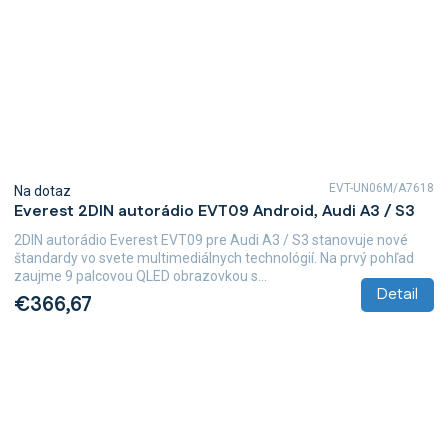
EVT-UN06M/A7618
Na dotaz
Everest 2DIN autorádio EVT09 Android, Audi A3 / S3
2DIN autorádio Everest EVT09 pre Audi A3 / S3 stanovuje nové
štandardy vo svete multimediálnych technológií. Na prvý pohľad
zaujme 9 palcovou QLED obrazovkou s...
Detail
€366,67