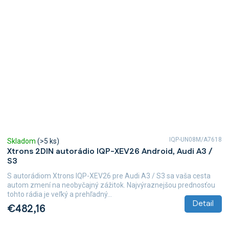
IQP-UN08M/A7618
Skladom
(>5 ks)
Xtrons 2DIN autorádio IQP-XEV26 Android, Audi A3 /
S3
S autorádiom Xtrons IQP-XEV26 pre Audi A3 / S3 sa vaša cesta
autom zmení na neobyčajný zážitok. Najvýraznejšou prednosťou
tohto rádia je veľký a prehľadný...
Detail
€482,16