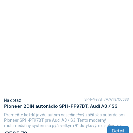
SPH-PF97BT/A7618/CC033
Na dotaz
Pioneer 2DIN autorádio SPH-PF97BT, Audi A3 / S3
Premeňte každú jazdu autom na jedinečný zážitok s autorádiom
Pioneer SPH-PF97BT pre Audi A3 / S3. Tento moderný
multimediálny systém sa pýši veľkým 9" dotykovým displejom s...
Detail