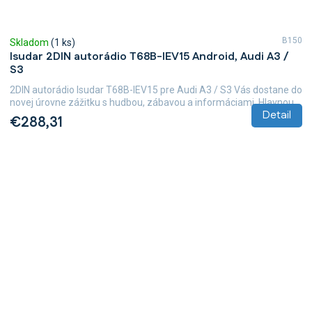
B150
Skladom
(1 ks)
Isudar 2DIN autorádio T68B-IEV15 Android, Audi A3 /
S3
2DIN autorádio Isudar T68B-IEV15 pre Audi A3 / S3 Vás dostane do
novej úrovne zážitku s hudbou, zábavou a informáciami. Hlavnou...
Detail
€288,31