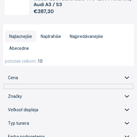
Audi A3 / S3
€387,30
R
a
Najlacnejšie
Najdrahšie
Najpredávanejšie
d
e
Abecedne
n
i
položiek celkom
10
e
p
Cena
r
o
d
Značky
u
k
Veľkosť displeja
t
o
Typ tunera
v
Farba podsvietenia