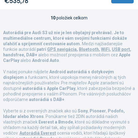
€535,78
10
položiek celkom
O
v
l
Autorádiá pre Audi S3 už nie je len obyčajný prehrávač. Je to
á
multimediálne centrum, ktoré vám svojimi funkciami dokáže
d
uľahčiť a spríjemniť cestovanie autom.
Medzi najžiadanejšie
a
funkcie autorádií
patrí
GPS navigácia
,
Bluetooth
,
WiFi
,
USB port
,
c
handsfree, DAB+
alebo možnosť prepojenia s mobilom cez
Apple
i
CarPlay
alebo
Android Auto
.
e
p
V našej ponuke nájdete
Android autorádiá s dotykovým
displejom
a funkciami, ktoré uspokoja menej náročných aj tých
r
najnáročnejších používateľov. Pre majiteľov Apple zariadení sú
v
dostupné
autorádiá s Apple CarPlay
, ktoré zabezpečia bezpečné a
k
pohodlné prepojenie s vaším iPhonom. Pre vášnivých poslucháčov
y
odporúčame
autorádiá s DAB+
.
v
ý
Vyberte si z overených značiek ako sú
Sony
,
Pioneer
,
Podofo,
p
Idudar alebo Xtrons
. Ponúkame tiež 2DIN autorádiá našich
i
vlastných značiek
Everest a Bmode
, ktoré sú dôkladne vyvinuté s
s
ohľadom na každý detail tak, aby spĺňali požiadavky moderných
u
vodičov.
Autorádiá Everest
ocenia vodiči, ktorí hľadajú špičkový