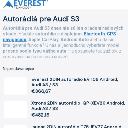
Prejsť
na
obsah
Autorádiá pre Audi S3
Autorádiá pre Audi S3 dnes nie sú len o ladení rádiových
staníc.
Hľadáte
autorádio s displejom
,
Bluetooth
,
GPS
navigáciou
,
Apple CarPlay
,
Android Auto
alebo ďalšie
inteligentné funkcie? U nás si jednoducho vyberiete model
presne podľa typu vášho auta
– a posuniete tak zážitok z
cestovania na úplne novú úroveň.
Najpredávanejšie
Everest 2DIN autorádio EVT09 Android,
Audi A3 / S3
€366,67
Xtrons 2DIN autorádio IQP-XEV26 Android,
Audi A3 / S3
€482,16
Isudar 2DIN autorádio T75-IEV77 Android,