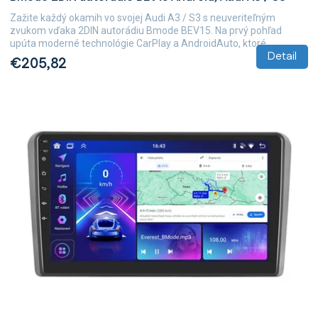
Zažite každý okamih vo svojej Audi A3 / S3 s neuveriteľným
zvukom vďaka 2DIN autorádiu Bmode BEV15. Na prvý pohľad
upúta moderné technológie CarPlay a AndroidAuto, ktoré...
Detail
€205,82