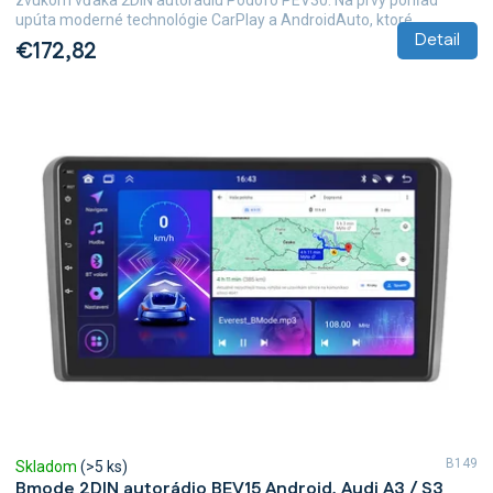
zvukom vďaka 2DIN autorádiu Podofo PEV30. Na prvý pohľad
upúta moderné technológie CarPlay a AndroidAuto, ktoré...
Detail
€172,82
B149
Skladom
(>5 ks)
Bmode 2DIN autorádio BEV15 Android, Audi A3 / S3