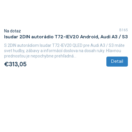
B165
Na dotaz
Isudar 2DIN autorádio T72-IEV20 Android, Audi A3 / S3
S 2DIN autorádiom Isudar T72-IEV20 QLED pre Audi A3 / S3 máte
svet hudby, zábavy a informácií doslova na dosah ruky. Hlavnou
prednosťou je nepochybne prehľadná...
Detail
€313,05