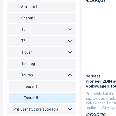
€366,67
Scirocco III
Sharan II
T5
T6
Tiguan
Touareg
Touran
Na dotaz
Pioneer 2DIN 
Volkswagen Tou
Touran I
Premeňte každú j
Touran II
zážitok s autorád
Volkswagen Touran
multimediálny sys
Príslušenstvo pre autorádiá
dotykovým...
€535,78