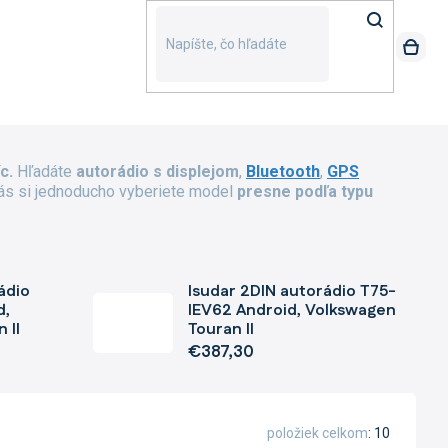
íc.
Hľadáte
autorádio s displejom
,
Bluetooth
,
GPS
nás si jednoducho vyberiete model
presne podľa typu
ádio
Isudar 2DIN autorádio T75-
d,
IEV62 Android, Volkswagen
 II
Touran II
€387,30
položiek celkom
10