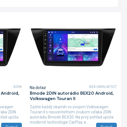
B396
BEX-UN06/A7327
Na dotaz
Android,
Bmode 2DIN autorádio BEX20 Android,
Volkswagen Touran II
kswagen
Zažite každý okamih vo svojom Volkswagen
ďaka 2DIN
Touran II s neuveriteľným zvukom vďaka 2DIN
hľad upúta
autorádiu Bmode BEX20. Na prvý pohľad upúta
moderné technológie CarPlay a...