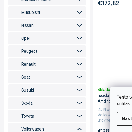
€172,82
Mitsubishi
Nissan
Opel
Peugeot
Renault
Seat
Skladom
(>5 ks)
Suzuki
Isudar 2DIN au
Tento w
Android, Volks
súhlas 
Škoda
2DIN autorádio Is
Volkswagen Touran
Toyota
Nast
úrovne zážitku s h
Volkswagen
€288,31