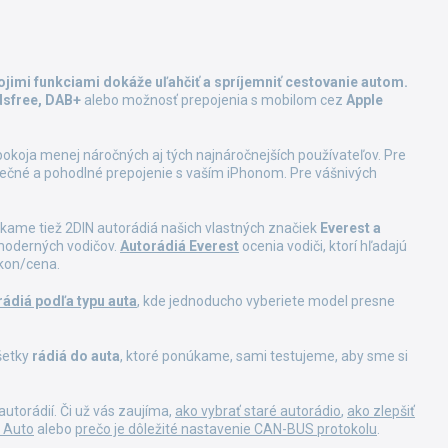
ojimi funkciami dokáže uľahčiť a spríjemniť cestovanie autom.
dsfree, DAB+
alebo možnosť prepojenia s mobilom cez
Apple
pokoja menej náročných aj tých najnáročnejších používateľov. Pre
pečné a pohodlné prepojenie s vaším iPhonom. Pre vášnivých
úkame tiež 2DIN autorádiá našich vlastných značiek
Everest a
 moderných vodičov.
Autorádiá Everest
ocenia vodiči, ktorí hľadajú
kon/cena.
rádiá podľa typu auta
, kde jednoducho vyberiete model presne
všetky
rádiá do auta
, ktoré ponúkame, sami testujeme, aby sme si
torádií. Či už vás zaujíma,
ako vybrať staré autorádio
,
ako zlepšiť
d Auto
alebo
prečo je dôležité nastavenie CAN-BUS protokolu
.