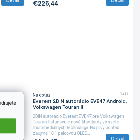
Detail
Detail
€226,44
B408
B411
Na dotaz
V61
Everest 2DIN autorádio EVE47 Android,
adrujete
Volkswagen Touran II
1 QLED
2DIN autorádio Everest EVE47 pre Volkswagen
udby,
Touran II stanovuje nové štandardy vo svete
ah
multimediálnych technológií. Na prvý pohľad
bne...
zaujme 10,1 palcovou QLED...
Detail
Detail