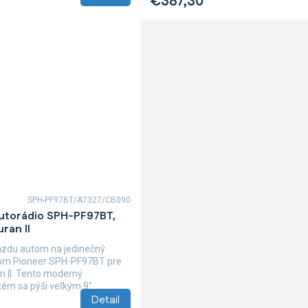
€387,30
SPH-PF97BT/A7327/CB090
autorádio SPH-PF97BT,
ran II
azdu autom na jedinečný
iom Pioneer SPH-PF97BT pre
 II. Tento moderný
tém sa pýši veľkým 9"
Detail