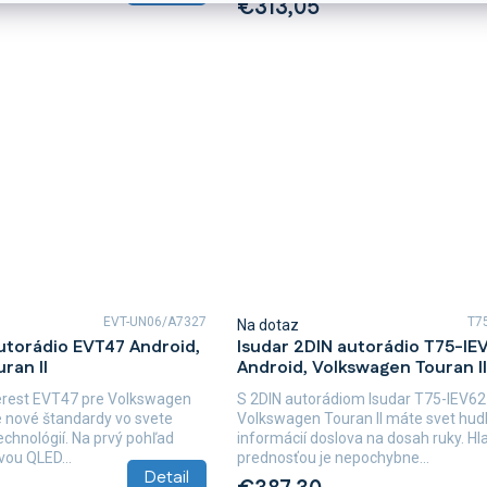
€313,05
EVT-UN06/A7327
T7
Na dotaz
utorádio EVT47 Android,
Isudar 2DIN autorádio T75-IE
ran II
Android, Volkswagen Touran II
erest EVT47 pre Volkswagen
S 2DIN autorádiom Isudar T75-IEV62
e nové štandardy vo svete
Volkswagen Touran II máte svet hud
chnológií. Na prvý pohľad
informácií doslova na dosah ruky. H
vou QLED...
prednosťou je nepochybne...
Detail