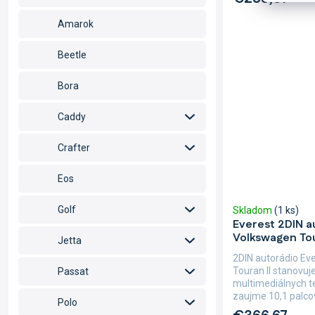
Amarok
Beetle
Bora
Caddy
Crafter
Eos
Golf
Skladom
(1 ks)
Everest 2DIN a
Volkswagen Tou
Jetta
2DIN autorádio Ev
Touran II stanovuj
Passat
multimediálnych te
zaujme 10,1 palco
Polo