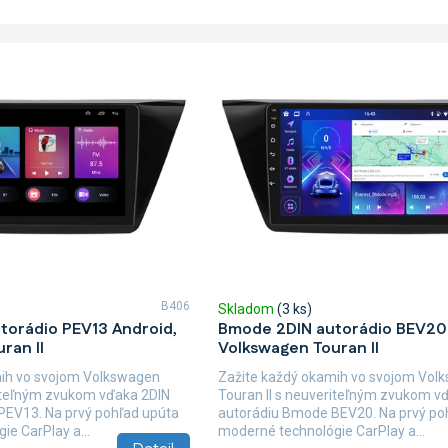
B406
Skladom
(3 ks)
torádio PEV13 Android,
Bmode 2DIN autorádio BEV20 
ran II
Volkswagen Touran II
mih vo svojom Volkswagen
Zažite každý okamih vo svojom Vol
riteľným zvukom vďaka 2DIN
Touran II s neuveriteľným zvukom v
PEV13. Na prvý pohľad upúta
autorádiu Bmode BEV20. Na prvý po
e CarPlay a...
moderné technológie CarPlay a...