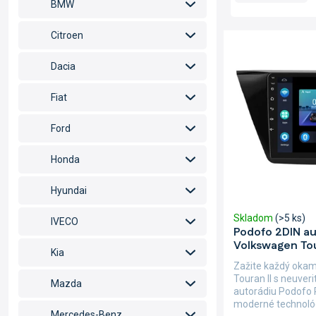
d
BMW
e
n
V
Citroen
i
ý
e
p
Dacia
p
i
r
s
Fiat
o
p
d
r
Ford
u
o
k
d
Honda
t
u
o
k
Hyundai
v
t
Skladom
(>5 ks)
o
IVECO
Podofo 2DIN au
v
Volkswagen Tou
Kia
Zažite každý oka
Touran II s neuve
Mazda
autorádiu Podofo 
moderné technológi
Mercedes-Benz