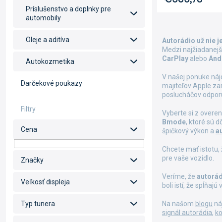
Príslušenstvo a doplnky pre
automobily
Oleje a aditíva
Autorádio už nie j
Medzi najžiadanejš
CarPlay
alebo
And
Autokozmetika
V našej ponuke ná
Darčekové poukazy
majiteľov Apple za
poslucháčov odpo
Vyberte si z overe
Bmode
, ktoré sú 
Cena
špičkový výkon a
a
Chcete mať istotu,
pre vaše vozidlo.
Značky
Veríme, že
autorád
Veľkosť displeja
boli istí, že spĺňa
Na našom
blogu
ná
Typ tunera
signál autorádia
,
ko