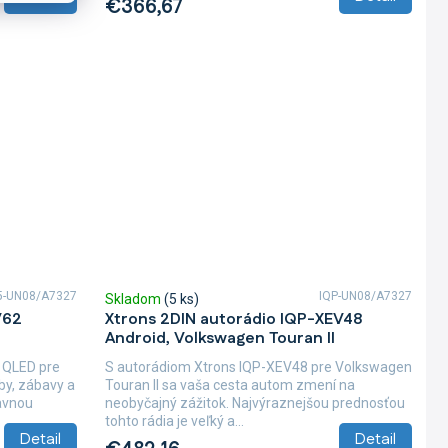
€366,67
5-UN08/A7327
IQP-UN08/A7327
Skladom
(5 ks)
V62
Xtrons 2DIN autorádio IQP-XEV48
Android, Volkswagen Touran II
 QLED pre
S autorádiom Xtrons IQP-XEV48 pre Volkswagen
by, zábavy a
Touran II sa vaša cesta autom zmení na
lavnou
neobyčajný zážitok. Najvýraznejšou prednosťou
tohto rádia je veľký a...
Detail
Detail