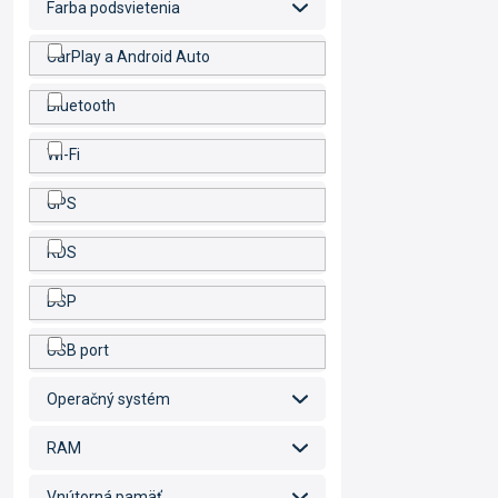
Farba podsvietenia
CarPlay a Android Auto
Bluetooth
Wi-Fi
GPS
RDS
DSP
USB port
Operačný systém
RAM
Vnútorná pamäť