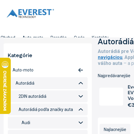
Prejsť
na
obsah
Obchod
Auto-moto
Poradňa
O nás
Kontakty
B
Autorádiá
o
Autorádiá pre V
č
Kategórie
Preskočiť
navigáciou
,
App
n
kategórie
vášho auta
– a p
ý
Auto-moto
p
Najpredávanejšie
a
Autorádiá
n
Ev
e
EV
2DIN autorádiá
Vo
l
€3
Autorádiá podľa značky auta
R
Audi
a
Najlacnejšie