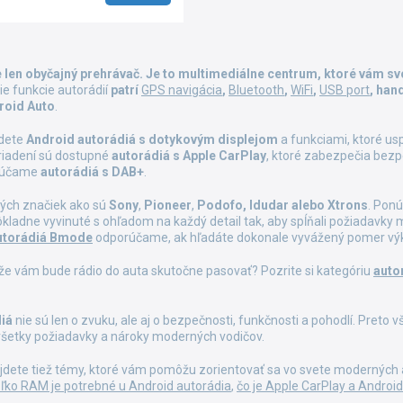
O
v
e len obyčajný prehrávač. Je to multimediálne centrum, ktoré vám sv
l
ie funkcie autorádií
patrí
GPS navigácia
,
Bluetooth
,
WiFi
,
USB port
, han
á
roid Auto
.
d
a
jdete
Android autorádiá s dotykovým displejom
a funkciami, ktoré us
c
riadení sú dostupné
autorádiá s Apple CarPlay
, ktoré zabezpečia bez
i
rúčame
autorádiá s DAB+
.
e
p
ných značiek ako sú
Sony
,
Pioneer
,
Podofo, Idudar alebo Xtrons
. Pon
r
dôkladne vyvinuté s ohľadom na každý detail tak, aby spĺňali požiadavky
v
utorádiá Bmode
odporúčame, ak hľadáte dokonale vyvážený pomer vý
k
y
 že vám bude rádio do auta skutočne pasovať? Pozrite si kategóriu
auto
v
ý
p
iá
nie sú len o zvuku, ale aj o bezpečnosti, funkčnosti a pohodlí. Preto 
i
jú všetky požiadavky a nároky moderných vodičov.
s
u
jdete tiež témy, ktoré vám pomôžu zorientovať sa vo svete moderných au
ľko RAM je potrebné u Android autorádia
,
čo je Apple CarPlay a Androi