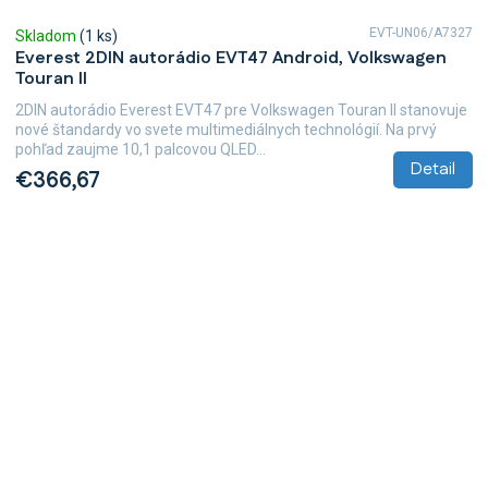
EVT-UN06/A7327
Skladom
(1 ks)
Everest 2DIN autorádio EVT47 Android, Volkswagen
Touran II
2DIN autorádio Everest EVT47 pre Volkswagen Touran II stanovuje
nové štandardy vo svete multimediálnych technológií. Na prvý
pohľad zaujme 10,1 palcovou QLED...
Detail
€366,67