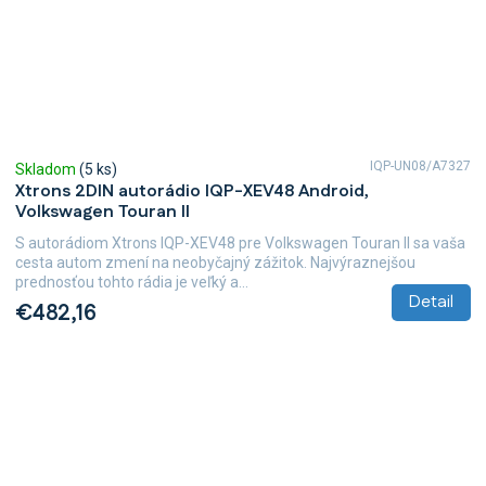
IQP-UN08/A7327
Skladom
(5 ks)
Xtrons 2DIN autorádio IQP-XEV48 Android,
Volkswagen Touran II
S autorádiom Xtrons IQP-XEV48 pre Volkswagen Touran II sa vaša
cesta autom zmení na neobyčajný zážitok. Najvýraznejšou
prednosťou tohto rádia je veľký a...
Detail
€482,16