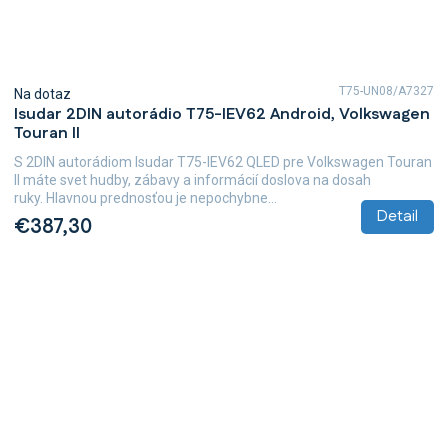
T75-UN08/A7327
Na dotaz
Isudar 2DIN autorádio T75-IEV62 Android, Volkswagen
Touran II
S 2DIN autorádiom Isudar T75-IEV62 QLED pre Volkswagen Touran
II máte svet hudby, zábavy a informácií doslova na dosah
ruky. Hlavnou prednosťou je nepochybne...
Detail
€387,30