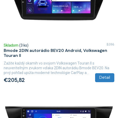
B396
Skladom
(3 ks)
Bmode 2DIN autorádio BEV20 Android, Volkswagen
Touran II
Zažite každý okamih vo svojom Volkswagen Touran II s
neuveriteľným zvukom vďaka 2DIN autorádiu Bmode BEV20. Na
prvý pohľad upúta moderné technológie CarPlay a...
Detail
€205,82