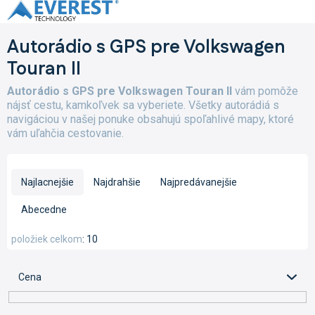
Prejsť
na
obsah
Autorádio s GPS pre Volkswagen
Touran II
Autorádio s GPS pre Volkswagen Touran II
vám pomôže
nájsť cestu, kamkoľvek sa vyberiete. Všetky autorádiá s
navigáciou v našej ponuke obsahujú spoľahlivé mapy, ktoré
vám uľahčia cestovanie.
R
a
Najlacnejšie
Najdrahšie
Najpredávanejšie
d
e
Abecedne
n
i
položiek celkom
10
e
p
Cena
r
o