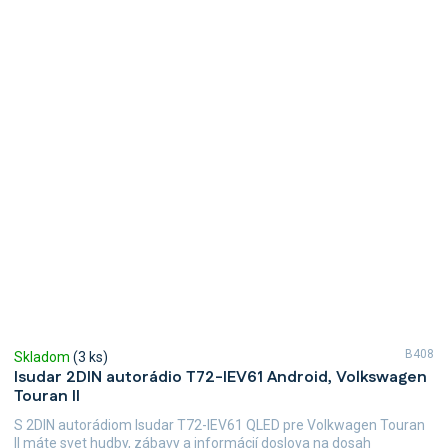
B408
Skladom
(3 ks)
Isudar 2DIN autorádio T72-IEV61 Android, Volkswagen
Touran II
S 2DIN autorádiom Isudar T72-IEV61 QLED pre Volkwagen Touran
II máte svet hudby, zábavy a informácií doslova na dosah