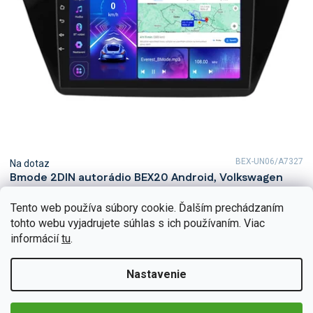
BEX-UN06/A7327
Na dotaz
Bmode 2DIN autorádio BEX20 Android, Volkswagen
Touran II
Tento web používa súbory cookie. Ďalším prechádzaním
Zažite každý okamih vo svojom Volkswagen Touran II s
tohto webu vyjadrujete súhlas s ich používaním. Viac
neuveriteľným zvukom vďaka 2DIN autorádiu Bmode BEX20. Na
prvý pohľad upúta moderné technológie CarPlay a...
informácií
tu
.
Detail
€226,44
Nastavenie