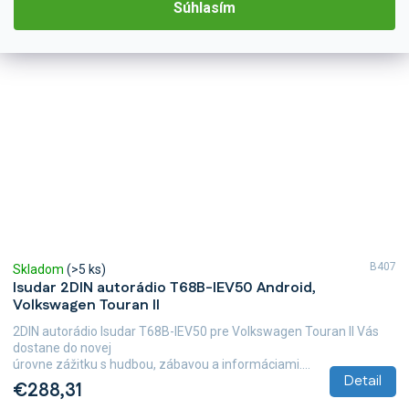
Súhlasím
B407
Skladom
(>5 ks)
Isudar 2DIN autorádio T68B-IEV50 Android,
Volkswagen Touran II
2DIN autorádio Isudar T68B-IEV50 pre Volkswagen Touran II Vás
dostane do novej
úrovne zážitku s hudbou, zábavou a informáciami....
Detail
€288,31