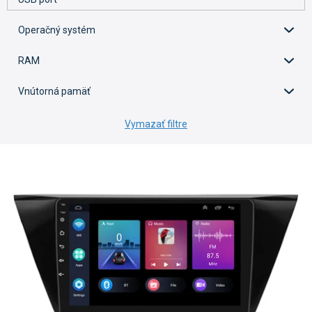
Operačný systém
RAM
Vnútorná pamäť
Vymazať filtre
V
ý
p
i
s
p
r
o
d
u
k