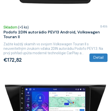
t
o
v
B406
Skladom
(>5 ks)
Podofo 2DIN autorádio PEV13 Android, Volkswagen
Touran II
Zažite každý okamih vo svojom Volkswagen Touran II s
neuveriteľným zvukom vďaka 2DIN autorádiu Podofo PEV13. Na
prvý pohľad upúta moderné technológie CarPlay a...
Detail
€172,82