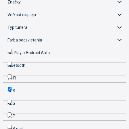
d
Značky
u
k
Veľkosť displeja
t
o
Typ tunera
v
Farba podsvietenia
CarPlay a Android Auto
Bluetooth
Wi-Fi
GPS
RDS
DSP
USB port