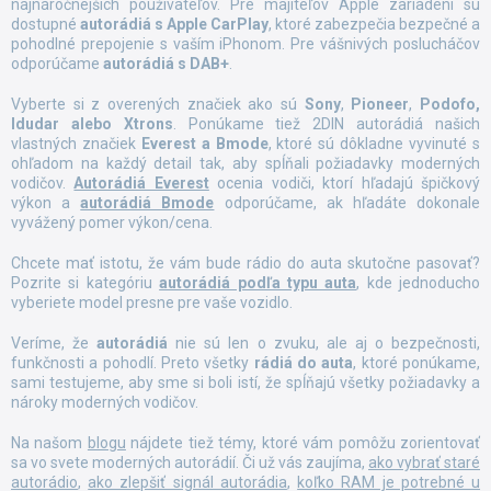
najnáročnejších používateľov. Pre majiteľov Apple zariadení sú
v
dostupné
autorádiá s Apple CarPlay
, ktoré zabezpečia bezpečné a
k
pohodlné prepojenie s vaším iPhonom. Pre vášnivých poslucháčov
y
odporúčame
autorádiá s DAB+
.
v
ý
Vyberte si z overených značiek ako sú
Sony
,
Pioneer
,
Podofo,
p
Idudar alebo Xtrons
. Ponúkame tiež 2DIN autorádiá našich
i
vlastných značiek
Everest a Bmode
, ktoré sú dôkladne vyvinuté s
s
ohľadom na každý detail tak, aby spĺňali požiadavky moderných
u
vodičov.
Autorádiá Everest
ocenia vodiči, ktorí hľadajú špičkový
výkon a
autorádiá Bmode
odporúčame, ak hľadáte dokonale
vyvážený pomer výkon/cena.
Chcete mať istotu, že vám bude rádio do auta skutočne pasovať?
Pozrite si kategóriu
autorádiá podľa typu auta
, kde jednoducho
vyberiete model presne pre vaše vozidlo.
Veríme, že
autorádiá
nie sú len o zvuku, ale aj o bezpečnosti,
funkčnosti a pohodlí. Preto všetky
rádiá do auta
, ktoré ponúkame,
sami testujeme, aby sme si boli istí, že spĺňajú všetky požiadavky a
nároky moderných vodičov.
Na našom
blogu
nájdete tiež témy, ktoré vám pomôžu zorientovať
sa vo svete moderných autorádií. Či už vás zaujíma,
ako vybrať staré
autorádio
,
ako zlepšiť signál autorádia
,
koľko RAM je potrebné u