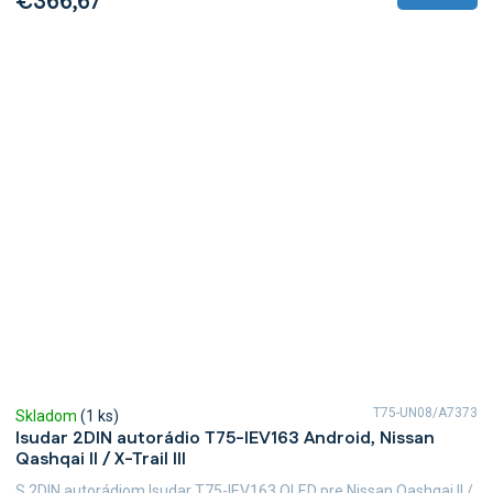
€366,67
T75-UN08/A7373
Skladom
(1 ks)
Isudar 2DIN autorádio T75-IEV163 Android, Nissan
Qashqai II / X-Trail III
S 2DIN autorádiom Isudar T75-IEV163 QLED pre Nissan Qashqai II /