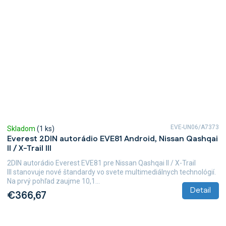
EVE-UN06/A7373
Skladom
(1 ks)
Everest 2DIN autorádio EVE81 Android, Nissan Qashqai
II / X-Trail III
2DIN autorádio Everest EVE81 pre Nissan Qashqai II / X-Trail
III stanovuje nové štandardy vo svete multimediálnych technológií.
Na prvý pohľad zaujme 10,1...
Detail
€366,67