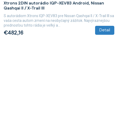
Xtrons 2DIN autorádio IQP-XEV83 Android, Nissan
Qashqai II / X-Trail III
S autorádiom Xtrons IQP-XEV83 pre Nissan Qashqai II / X-Trail III sa
vaša cesta autom zmení na neobyčajný zážitok. Najvýraznejšou
prednosťou tohto rádia je veľký a...
Detail
€482,16