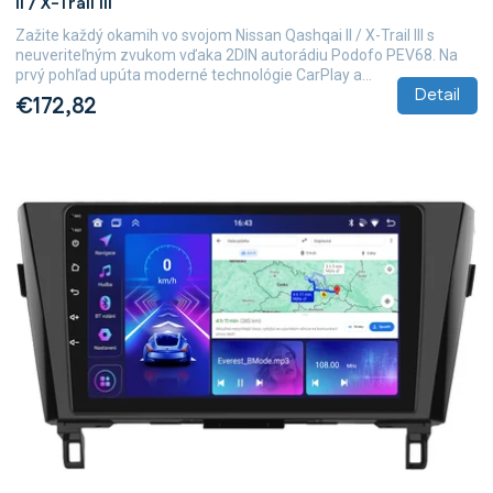
II / X-Trail III
Zažite každý okamih vo svojom Nissan Qashqai II / X-Trail III s
neuveriteľným zvukom vďaka 2DIN autorádiu Podofo PEV68. Na
prvý pohľad upúta moderné technológie CarPlay a...
Detail
€172,82