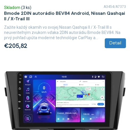
A3454/A7373
Skladom
(3 ks)
Bmode 2DIN autorádio BEV84 Android, Nissan Qashqai
II / X-Trail III
Zažite každý okamih vo svojej Nissan Qashqai II / X-Trail III s
neuveriteľným zvukom vďaka 2DIN autorádiu Bmode BEV84. Na
prvý pohľad upúta moderné technológie CarPlay a...
Detail
€205,82