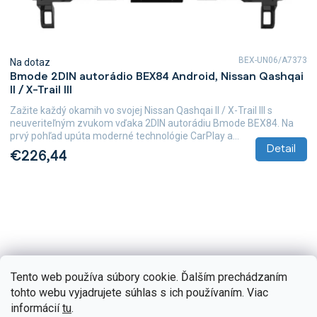
BEX-UN06/A7373
Na dotaz
Bmode 2DIN autorádio BEX84 Android, Nissan Qashqai
II / X-Trail III
Zažite každý okamih vo svojej Nissan Qashqai II / X-Trail III s
neuveriteľným zvukom vďaka 2DIN autorádiu Bmode BEX84. Na
prvý pohľad upúta moderné technológie CarPlay a...
Detail
€226,44
Tento web používa súbory cookie. Ďalším prechádzaním
tohto webu vyjadrujete súhlas s ich používaním. Viac
informácií
tu
.