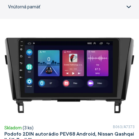
Vnútorná pamäť
V
ý
p
i
s
p
r
o
d
u
k
t
o
v
B063/A7373
Skladom
(3 ks)
Podofo 2DIN autorádio PEV68 Android, Nissan Qashqai