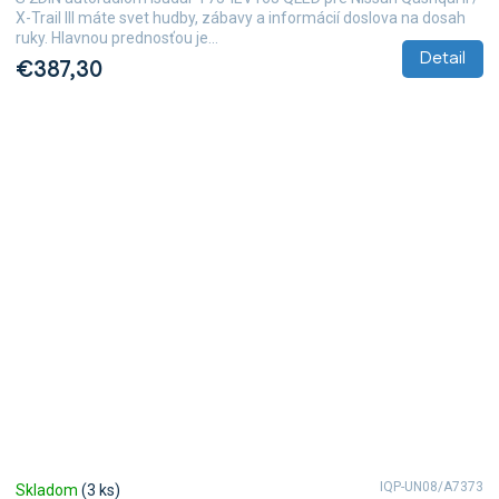
X-Trail III máte svet hudby, zábavy a informácií doslova na dosah
ruky. Hlavnou prednosťou je...
Detail
€387,30
IQP-UN08/A7373
Skladom
(3 ks)