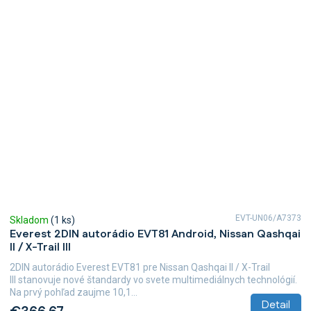
EVT-UN06/A7373
Skladom
(1 ks)
Everest 2DIN autorádio EVT81 Android, Nissan Qashqai
II / X-Trail III
2DIN autorádio Everest EVT81 pre Nissan Qashqai II / X-Trail
III stanovuje nové štandardy vo svete multimediálnych technológií.
Na prvý pohľad zaujme 10,1...
Detail