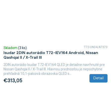
T72-UN04/A7373
Skladom
(3 ks)
Isudar 2DIN autorádio T72-IEV164 Android, Nissan
Qashqai II / X-Trail III
2DIN autorádio Isudar T72-IEV164 QLED je detailne navrhnuté pre
Nissan Qashqai II / X-Trail III. Hlavnou prednosťou je nepochybne
prehľadná 10,1-palcová obrazovka QLED s...
Detail
€313,05