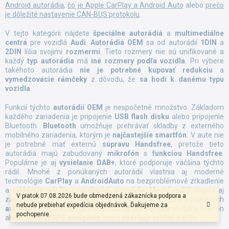
Android autorádia
,
čo je Apple CarPlay a Android Auto
alebo
prečo
je dôležité nastavenie CAN-BUS protokolu
.
V tejto kategórii nájdete
špeciálne autorádiá
a
multimediálne
centrá
pre vozidlá
Audi
.
Autorádiá OEM
sa od autorádií
1DIN
a
2DIN
líšia svojimi
rozmermi
. Tieto rozmery nie sú unifikované a
každý
typ autorádia
má
iné rozmery
podľa vozidla
. Pri výbere
takéhoto autorádia
nie je potrebné kupovať redukciu
a
vymedzovacie rámčeky
z dôvodu, že
sa hodí
k danému typu
vozidla
.
Funkcií týchto
autorádií OEM
je nespočetné množstvo. Základom
každého zariadenia je pripojenie
USB flash disku
alebo pripojenie
Bluetooth.
Bluetooth
umožňuje prehrávať skladby z externého
mobilného zariadenia, ktorým je
najčastejšie smartfón
. V aute nie
je potrebné mať externú
súpravu Handsfree
, pretože tieto
autorádiá majú zabudovaný
mikrofón
s
funkciou Handsfree
.
Populárne je aj
vysielanie DAB+
, ktoré podporuje väčšina týchto
rádií. Mnohé z ponúkaných autorádií vlastnia aj moderné
technológie
CarPlay
a
AndroidAuto
na bezproblémové zrkadlenie
a ovládanie telefónu na displeji autorádia. Mnohí vodiči ocenia aj
V piatok 07.08.2026 bude obmedzená zákaznícka podpora a
zabudovanú
GPS navigáciu
, ktorá je súčasťou väčšiny ponúkaných
nebude prebiehať expedícia objednávok. Ďakujeme za
autorádií
. Odpadá tak potreba mať na čelnom skle mobilný telefón
pochopenie.
alebo externú
GPS navigáciu
, ktorá
zhoršuje
výhľad z auta.