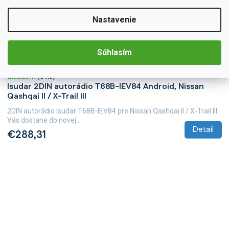
Nastavenie
Súhlasím
T68B-UN06/A7373
Skladom
(3 ks)
Isudar 2DIN autorádio T68B-IEV84 Android, Nissan
Qashqai II / X-Trail III
2DIN autorádio Isudar T68B-IEV84 pre Nissan Qashqai II / X-Trail III
Vás dostane do novej...
Detail
€288,31