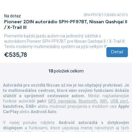
SPH-PF97BT/CB089/A7373
Na dotaz
Pioneer 2DIN autorádio SPH-PF97BT, Nissan Qashqai II
/ X-Trail III
Premeňte každú jazdu autom na jedinečný zážitok s
autorádiom Pioneer SPH-PF97BT pre Nissan Qashqai II / X-Trail III.
Tento moderný multimediálny systém sa pýši veľkým 9"...
Detail
€535,78
10
položiek celkom
O
v
l
Autorádiá pre vozidlá Nissan už nie je len obyčajný prehrávač. Je
á
to multimediálne centrum, ktoré vám svojimi funkciami dokáže
d
uľahčiť a spríjemniť cestovanie autom.
Medzi najžiadanejšie
a
funkcie autorádií
patrí
GPS navigácia
,
Bluetooth
,
WiFi
,
USB port
,
c
handsfree, DAB+
alebo možnosť prepojenia s mobilom cez
Apple
i
CarPlay
alebo
Android Auto
.
e
p
V našej ponuke nájdete
Android autorádiá s dotykovým
displejom
a funkciami, ktoré uspokoja menej náročných aj tých
r