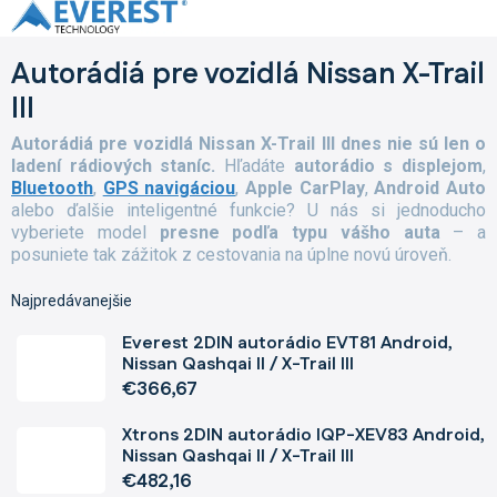
Prejsť
na
obsah
Autorádiá pre vozidlá Nissan X-Trail
III
Autorádiá pre vozidlá Nissan X-Trail III dnes nie sú len o
ladení rádiových staníc.
Hľadáte
autorádio s displejom
,
Bluetooth
,
GPS navigáciou
,
Apple CarPlay
,
Android Auto
alebo ďalšie inteligentné funkcie? U nás si jednoducho
vyberiete model
presne podľa typu vášho auta
– a
posuniete tak zážitok z cestovania na úplne novú úroveň.
Najpredávanejšie
Everest 2DIN autorádio EVT81 Android,
Nissan Qashqai II / X-Trail III
€366,67
Xtrons 2DIN autorádio IQP-XEV83 Android,
Nissan Qashqai II / X-Trail III
€482,16