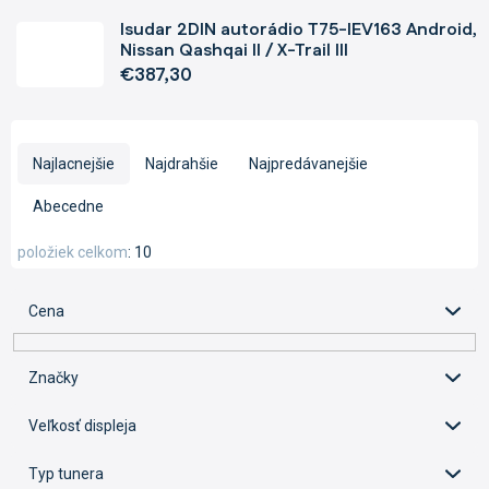
Isudar 2DIN autorádio T75-IEV163 Android,
Nissan Qashqai II / X-Trail III
€387,30
R
a
Najlacnejšie
Najdrahšie
Najpredávanejšie
d
e
Abecedne
n
i
položiek celkom
10
e
p
Cena
r
o
d
Značky
u
k
Veľkosť displeja
t
o
Typ tunera