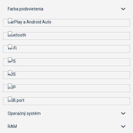
v
Farba podsvietenia
CarPlay a Android Auto
Bluetooth
Wi-Fi
GPS
RDS
DSP
USB port
Operačný systém
RAM