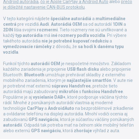
Android autorádia
,
čo je Apple CarPlay a Android Auto
alebo
prečo
je dôležité nastavenie CAN-BUS protokolu
.
V tejto kategórii nájdete
špeciálne autorádiá
a
multimediálne
centrá
pre vozidlá
Audi
.
Autorádiá OEM
sa od autorádií
1DIN
a
2DIN
líšia svojimi
rozmermi
. Tieto rozmery nie sú unifikované a
každý
typ autorádia
má
iné rozmery
podľa vozidla
. Pri výbere
takéhoto autorádia
nie je potrebné kupovať redukciu
a
vymedzovacie rámčeky
z dôvodu, že
sa hodí
k danému typu
vozidla
.
Funkcií týchto
autorádií OEM
je nespočetné množstvo. Základom
každého zariadenia je pripojenie
USB flash disku
alebo pripojenie
Bluetooth.
Bluetooth
umožňuje prehrávať skladby z externého
mobilného zariadenia, ktorým je
najčastejšie smartfón
. V aute nie
je potrebné mať externú
súpravu Handsfree
, pretože tieto
autorádiá majú zabudovaný
mikrofón
s
funkciou Handsfree
.
Populárne je aj
vysielanie DAB+
, ktoré podporuje väčšina týchto
rádií. Mnohé z ponúkaných autorádií vlastnia aj moderné
technológie
CarPlay
a
AndroidAuto
na bezproblémové zrkadlenie
a ovládanie telefónu na displeji autorádia. Mnohí vodiči ocenia aj
zabudovanú
GPS navigáciu
, ktorá je súčasťou väčšiny ponúkaných
autorádií
. Odpadá tak potreba mať na čelnom skle mobilný telefón
alebo externú
GPS navigáciu
, ktorá
zhoršuje
výhľad z auta.