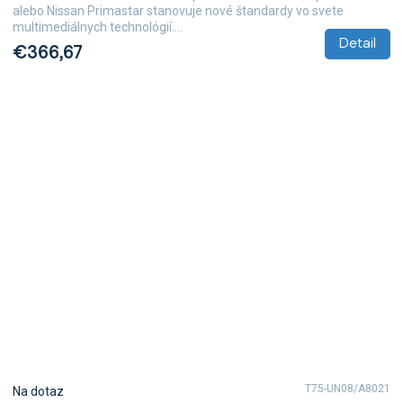
alebo Nissan Primastar stanovuje nové štandardy vo svete
multimediálnych technológií....
Detail
€366,67
T75-UN08/A8021
Na dotaz