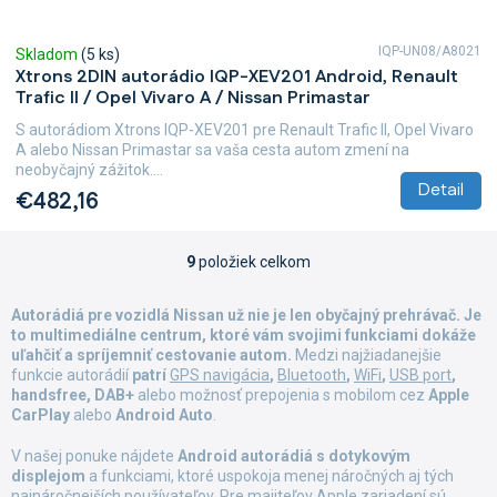
IQP-UN08/A8021
Skladom
(5 ks)
Xtrons 2DIN autorádio IQP-XEV201 Android, Renault
Trafic II / Opel Vivaro A / Nissan Primastar
S autorádiom Xtrons IQP-XEV201 pre Renault Trafic II, Opel Vivaro
A alebo Nissan Primastar sa vaša cesta autom zmení na
neobyčajný zážitok....
Detail
€482,16
9
položiek celkom
O
v
l
Autorádiá pre vozidlá Nissan už nie je len obyčajný prehrávač. Je
á
to multimediálne centrum, ktoré vám svojimi funkciami dokáže
d
uľahčiť a spríjemniť cestovanie autom.
Medzi najžiadanejšie
a
funkcie autorádií
patrí
GPS navigácia
,
Bluetooth
,
WiFi
,
USB port
,
c
handsfree, DAB+
alebo možnosť prepojenia s mobilom cez
Apple
i
CarPlay
alebo
Android Auto
.
e
p
V našej ponuke nájdete
Android autorádiá s dotykovým
displejom
a funkciami, ktoré uspokoja menej náročných aj tých
r
najnáročnejších používateľov. Pre majiteľov Apple zariadení sú