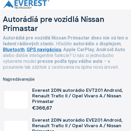
Prejsť
na
obsah
Autorádiá pre vozidlá Nissan
Primastar
Autorádiá pre vozidlá Nissan Primastar dnes nie sú len o
ladení rádiových staníc.
Hľadáte
autorádio s displejom
,
Bluetooth
,
GPS navigáciou
,
Apple CarPlay
,
Android Auto
alebo ďalšie inteligentné funkcie? U nás si jednoducho
vyberiete model
presne podľa typu vášho auta
– a
posuniete tak zážitok z cestovania na úplne novú úroveň.
Najpredávanejšie
Everest 2DIN autorádio EVT201 Android,
Renault Trafic II / Opel Vivaro A / Nissan
Primastar
€366,67
Everest 2DIN autorádio EVE201 Android,
Renault Trafic II / Opel Vivaro A / Nissan