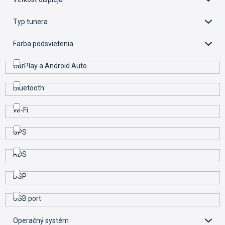
t
o
Typ tunera
v
Farba podsvietenia
CarPlay a Android Auto
Bluetooth
Wi-Fi
GPS
RDS
DSP
USB port
Operačný systém