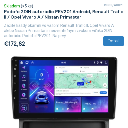
B063/A8021
Skladom
(>5 ks)
Podofo 2DIN autorádio PEV201 Android, Renault Trafic
II / Opel Vivaro A / Nissan Primastar
Zažite každý okamih vo vašom Renault Trafic II, Opel Vivaro A
alebo Nissan Primastar s neuveriteľným zvukom vďaka 2DIN
autorádiu Podofo PEV201. Na prvý...
Detail
€172,82