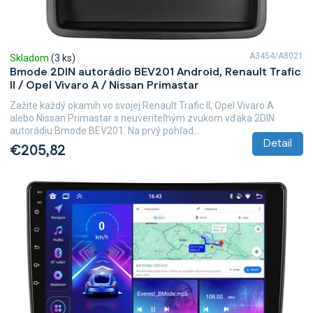
A3454/A8021
Skladom
(3 ks)
Bmode 2DIN autorádio BEV201 Android, Renault Trafic
II / Opel Vivaro A / Nissan Primastar
Zažite každý okamih vo svojej Renault Trafic II, Opel Vivaro A
alebo Nissan Primastar s neuveriteľným zvukom vďaka 2DIN
autorádiu Bmode BEV201. Na prvý pohľad...
Detail
€205,82