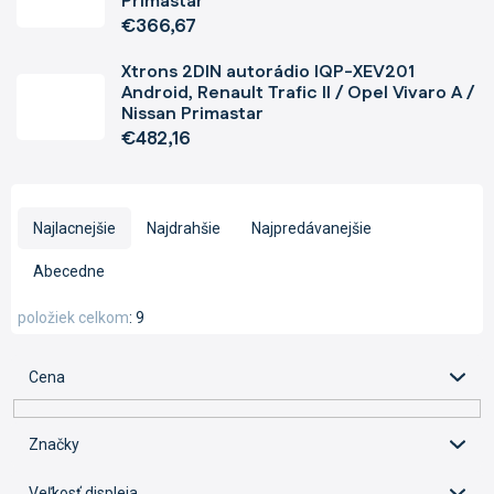
Primastar
€366,67
Xtrons 2DIN autorádio IQP-XEV201
Android, Renault Trafic II / Opel Vivaro A /
Nissan Primastar
€482,16
R
a
Najlacnejšie
Najdrahšie
Najpredávanejšie
d
e
Abecedne
n
i
položiek celkom
9
e
p
Cena
r
o
d
Značky
u
k
Veľkosť displeja