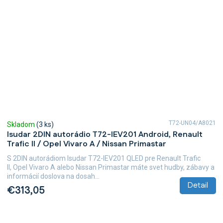
T72-UN04/A8021
Skladom
(3 ks)
Isudar 2DIN autorádio T72-IEV201 Android, Renault
Trafic II / Opel Vivaro A / Nissan Primastar
S 2DIN autorádiom Isudar T72-IEV201 QLED pre Renault Trafic
II, Opel Vivaro A alebo Nissan Primastar máte svet hudby, zábavy a
informácií doslova na dosah...
Detail
€313,05