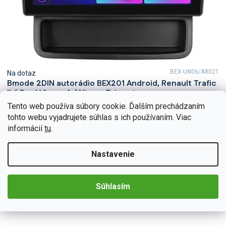
BEX-UN06/A8021
Na dotaz
Bmode 2DIN autorádio BEX201 Android, Renault Trafic
II / Opel Vivaro A / Nissan Primastar
Tento web používa súbory cookie. Ďalším prechádzaním
Zažite každý okamih vo svojej Renault Trafic II, Opel Vivaro A
alebo Nissan Primastar s neuveriteľným zvukom vďaka 2DIN
tohto webu vyjadrujete súhlas s ich používaním. Viac
autorádiu Bmode BEX201. Na prvý pohľad...
informácií
tu
.
Detail
€226,44
Nastavenie
Súhlasím