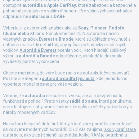
v
dostupné
autorádiá s Apple CarPlay
, ktoré zabezpečia bezpečné a
k
pohodlné prepojenie s vaším iPhonom. Pre vášnivých poslucháčov
y
odporúčame
autorádiá s DAB+
.
v
ý
Vyberte si z overených značiek ako sú
Sony
,
Pioneer
,
Podofo,
p
Idudar alebo Xtrons
. Ponúkame tiež 2DIN autorádiá našich
i
vlastných značiek
Everest a Bmode
, ktoré sú dôkladne vyvinuté s
s
ohľadom na každý detail tak, aby spĺňali požiadavky moderných
u
vodičov.
Autorádiá Everest
ocenia vodiči, ktorí hľadajú špičkový
výkon a
autorádiá Bmode
odporúčame, ak hľadáte dokonale
vyvážený pomer výkon/cena.
Chcete mať istotu, že vám bude rádio do auta skutočne pasovať?
Pozrite si kategóriu
autorádiá podľa typu auta
, kde jednoducho
vyberiete model presne pre vaše vozidlo.
Veríme, že
autorádiá
nie sú len o zvuku, ale aj o bezpečnosti,
funkčnosti a pohodlí. Preto všetky
rádiá do auta
, ktoré ponúkame,
sami testujeme, aby sme si boli istí, že spĺňajú všetky požiadavky a
nároky moderných vodičov.
Na našom
blogu
nájdete tiež témy, ktoré vám pomôžu zorientovať
sa vo svete moderných autorádií. Či už vás zaujíma,
ako vybrať staré
autorádio
,
ako zlepšiť signál autorádia
,
koľko RAM je potrebné u