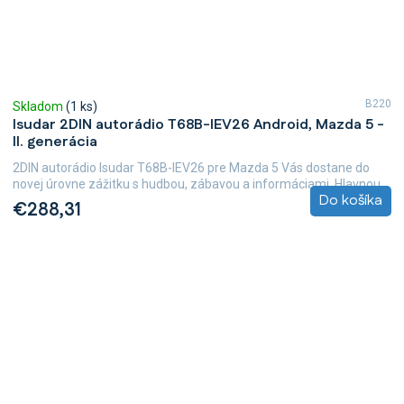
B220
Skladom
(1 ks)
Isudar 2DIN autorádio T68B-IEV26 Android, Mazda 5 -
II. generácia
2DIN autorádio Isudar T68B-IEV26 pre Mazda 5 Vás dostane do
novej úrovne zážitku s hudbou, zábavou a informáciami. Hlavnou...
Do košíka
€288,31