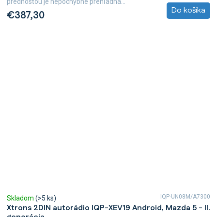
prednosťou je nepochybne prehľadná...
Do košíka
€387,30
IQP-UN08M/A7300
Skladom
(>5 ks)
Xtrons 2DIN autorádio IQP-XEV19 Android, Mazda 5 - II.