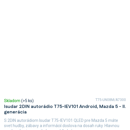
T75-UN08M/A7300
Skladom
(>5 ks)
Isudar 2DIN autorádio T75-IEV101 Android, Mazda 5 - II.
generácia
S 2DIN autorádiom Isudar T75-IEV101 QLED pre Mazda 5 máte
svet hudby, zábavy a informácií doslova na dosah ruky. Hlavnou