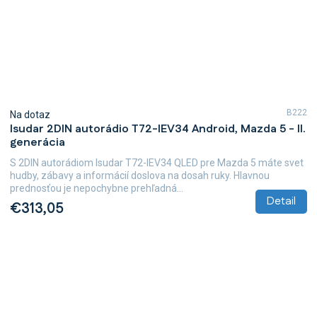
B222
Na dotaz
Isudar 2DIN autorádio T72-IEV34 Android, Mazda 5 - II.
generácia
S 2DIN autorádiom Isudar T72-IEV34 QLED pre Mazda 5 máte svet
hudby, zábavy a informácií doslova na dosah ruky. Hlavnou
prednosťou je nepochybne prehľadná...
Detail
€313,05