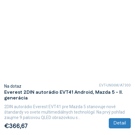
EVT-UN06M/A7300
Na dotaz
Everest 2DIN autorádio EVT41 Android, Mazda 5 - II.
generácia
2DIN autorádio Everest EVT41 pre Mazda 5 stanovuje nové
štandardy vo svete multimediálnych technológií. Na prvý pohľad
zaujme 9 palcovou QLED obrazovkou s...
Detail
€366,67