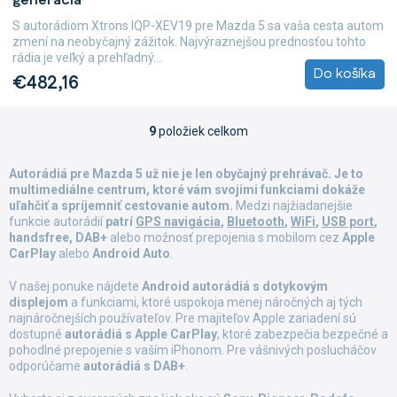
generácia
S autorádiom Xtrons IQP-XEV19 pre Mazda 5 sa vaša cesta autom
zmení na neobyčajný zážitok. Najvýraznejšou prednosťou tohto
rádia je veľký a prehľadný...
Do košíka
€482,16
9
položiek celkom
O
v
l
Autorádiá pre Mazda 5 už nie je len obyčajný prehrávač. Je to
á
multimediálne centrum, ktoré vám svojimi funkciami dokáže
d
uľahčiť a spríjemniť cestovanie autom.
Medzi najžiadanejšie
a
funkcie autorádií
patrí
GPS navigácia
,
Bluetooth
,
WiFi
,
USB port
,
c
handsfree, DAB+
alebo možnosť prepojenia s mobilom cez
Apple
i
CarPlay
alebo
Android Auto
.
e
p
V našej ponuke nájdete
Android autorádiá s dotykovým
displejom
a funkciami, ktoré uspokoja menej náročných aj tých
r
najnáročnejších používateľov. Pre majiteľov Apple zariadení sú
v
dostupné
autorádiá s Apple CarPlay
, ktoré zabezpečia bezpečné a
k
pohodlné prepojenie s vaším iPhonom. Pre vášnivých poslucháčov
y
odporúčame
autorádiá s DAB+
.
v
ý