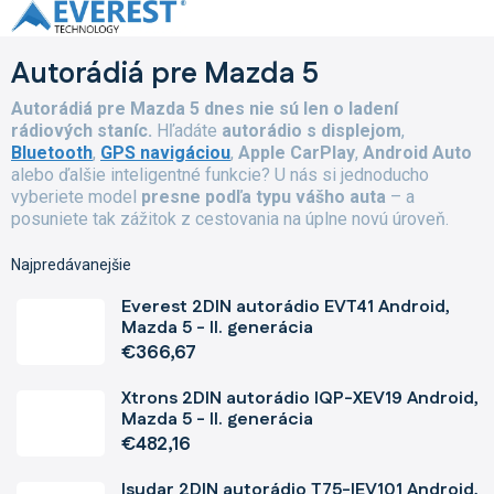
Prejsť
na
obsah
Autorádiá pre Mazda 5
Autorádiá pre Mazda 5 dnes nie sú len o ladení
rádiových staníc.
Hľadáte
autorádio s displejom
,
Bluetooth
,
GPS navigáciou
,
Apple CarPlay
,
Android Auto
alebo ďalšie inteligentné funkcie? U nás si jednoducho
vyberiete model
presne podľa typu vášho auta
– a
posuniete tak zážitok z cestovania na úplne novú úroveň.
Najpredávanejšie
Everest 2DIN autorádio EVT41 Android,
Mazda 5 - II. generácia
€366,67
Xtrons 2DIN autorádio IQP-XEV19 Android,
Mazda 5 - II. generácia
€482,16
Isudar 2DIN autorádio T75-IEV101 Android,