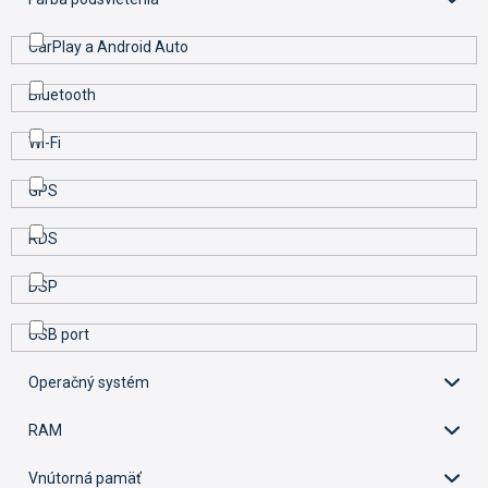
CarPlay a Android Auto
Bluetooth
Wi-Fi
GPS
RDS
DSP
USB port
Operačný systém
RAM
Vnútorná pamäť