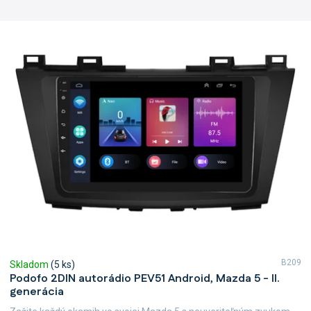
V
ý
p
i
s
p
r
o
d
u
k
t
o
v
B209
Skladom
(5 ks)
Podofo 2DIN autorádio PEV51 Android, Mazda 5 - II.
generácia