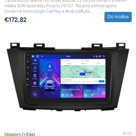
Zažite každý okamih vo svojej Mazda 5 s neuveriteľným zvukom
vďaka 2DIN autorádiu Podofo PEV51. Na prvý pohľad upúta
moderné technológie CarPlay a AndroidAuto,...
Do košíka
€172,82
B213
Skladom
(>5 ks)