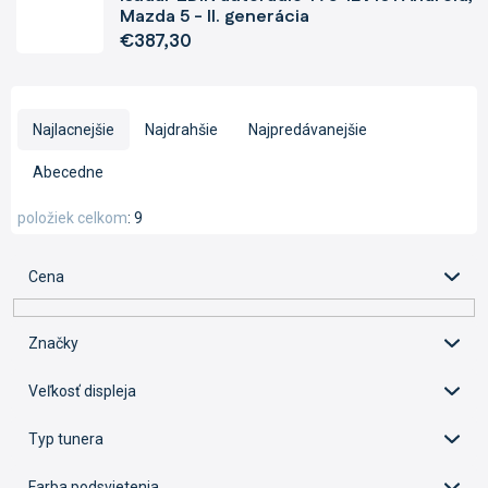
Mazda 5 - II. generácia
€387,30
R
a
Najlacnejšie
Najdrahšie
Najpredávanejšie
d
e
Abecedne
n
i
položiek celkom
9
e
p
Cena
r
o
d
Značky
u
k
Veľkosť displeja
t
o
Typ tunera
v
Farba podsvietenia