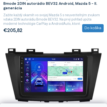
Bmode 2DIN autorádio BEV32 Android, Mazda 5 - II.
generácia
Zažite každý okamih vo svojej Mazda 5 s neuveriteľným zvukom
vďaka 2DIN autorádiu Bmode BEV32. Na prvý pohľad upúta
moderné technológie CarPlay a AndroidAuto, ktoré...
Do košíka
€205,82