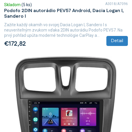
A3018/A7096
Skladom
(5 ks)
Podofo 2DIN autorádio PEV57 Android, Dacia Logan I,
Sandero I
Zažite každý okamih vo svojej Dacia Logan I, Sandero I s
neuveriteľným zvukom vďaka 2DIN autorádiu Podofo PEV57. Na
prvý pohľad upúta moderné technológie CarPlay a...
Detail
€172,82