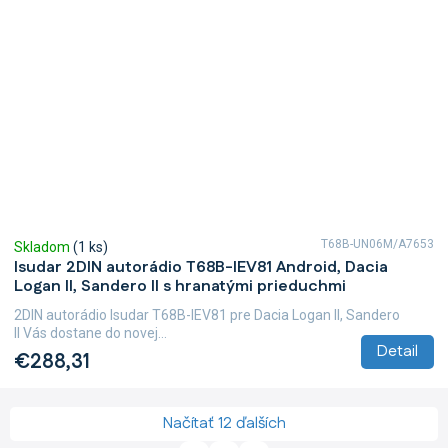
T68B-UN06M/A7653
Skladom
(1 ks)
Isudar 2DIN autorádio T68B-IEV81 Android, Dacia
Logan II, Sandero II s hranatými prieduchmi
2DIN autorádio Isudar T68B-IEV81 pre Dacia Logan II, Sandero
II Vás dostane do novej...
Detail
€288,31
Načítať 12 ďalších