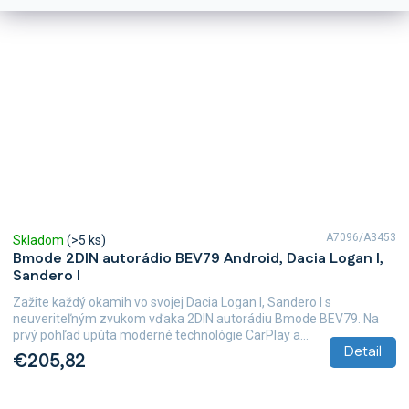
A7096/A3453
Skladom
(>5 ks)
Bmode 2DIN autorádio BEV79 Android, Dacia Logan I,
Sandero I
Zažite každý okamih vo svojej Dacia Logan I, Sandero I s
neuveriteľným zvukom vďaka 2DIN autorádiu Bmode BEV79. Na
prvý pohľad upúta moderné technológie CarPlay a...
Detail
€205,82