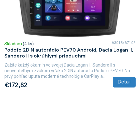
A3018/A7105
Skladom
(4 ks)
Podofo 2DIN autorádio PEV70 Android, Dacia Logan II,
Sandero II s okrúhlymi prieduchmi
Zažite každý okamih vo svojej Dacia Logan II, Sandero II s
neuveriteľným zvukom vďaka 2DIN autorádiu Podofo PEV70. Na
prvý pohľad upúta moderné technológie CarPlay a...
Detail
€172,82