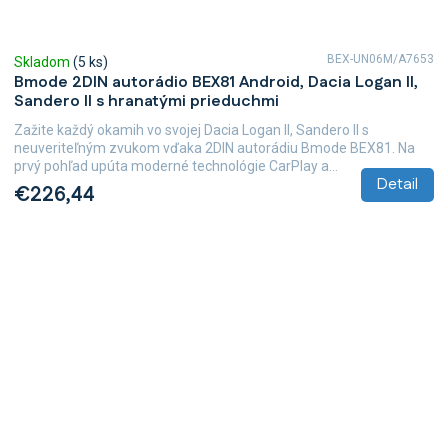
BEX-UN06M/A7653
Skladom
(5 ks)
Bmode 2DIN autorádio BEX81 Android, Dacia Logan II,
Sandero II s hranatými prieduchmi
Zažite každý okamih vo svojej Dacia Logan II, Sandero II s
neuveriteľným zvukom vďaka 2DIN autorádiu Bmode BEX81. Na
prvý pohľad upúta moderné technológie CarPlay a...
Detail
€226,44