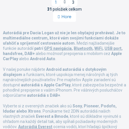
S
1
3
t
O
r
31
položiek celkom
v
á
Hore
l
n
á
k
d
o
Autorádiá pre Dacia Logan už nie je len obyčajný prehrávač. Je to
a
v
multimediálne centrum, ktoré vám svojimi funkciami dokáže
a
c
uľahčiť a spríjemniť cestovanie autom.
n
Medzi najžiadanejšie
i
i
funkcie autorádií
patrí
GPS navigácia
,
Bluetooth
,
WiFi
,
USB port
,
e
e
handsfree, DAB+
alebo možnosť prepojenia s mobilom cez
Apple
p
CarPlay
alebo
Android Auto
.
r
v
V našej ponuke nájdete
Android autorádiá s dotykovým
k
displejom
a funkciami, ktoré uspokoja menej náročných aj tých
y
najnáročnejších používateľov. Pre majiteľov Apple zariadení sú
v
dostupné
autorádiá s Apple CarPlay
, ktoré zabezpečia bezpečné a
ý
pohodlné prepojenie s vaším iPhonom. Pre vášnivých poslucháčov
p
odporúčame
autorádiá s DAB+
.
i
s
Vyberte si z overených značiek ako sú
Sony
,
Pioneer
,
Podofo,
u
Idudar alebo Xtrons
. Ponúkame tiež 2DIN autorádiá našich
vlastných značiek
Everest a Bmode
, ktoré sú dôkladne vyvinuté s
ohľadom na každý detail tak, aby spĺňali požiadavky moderných
vodičov.
Autorádiá Everest
ocenia vodiči, ktorí hľadajú špičkový