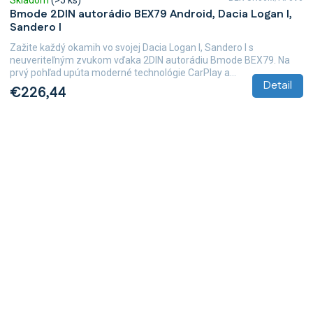
Skladom
(>5 ks)
Bmode 2DIN autorádio BEX79 Android, Dacia Logan I,
Sandero I
Zažite každý okamih vo svojej Dacia Logan I, Sandero I s
neuveriteľným zvukom vďaka 2DIN autorádiu Bmode BEX79. Na
prvý pohľad upúta moderné technológie CarPlay a...
Detail
€226,44