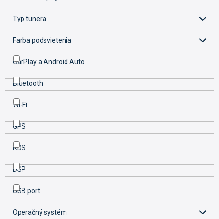
t
o
Typ tunera
v
Farba podsvietenia
CarPlay a Android Auto
Bluetooth
Wi-Fi
GPS
RDS
DSP
USB port
Operačný systém