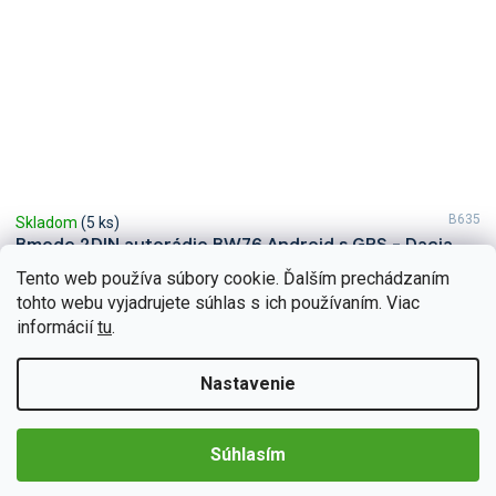
B635
Skladom
(5 ks)
Bmode 2DIN autorádio BW76 Android s GPS - Dacia,
Renault
Tento web používa súbory cookie. Ďalším prechádzaním
Autorádio Bmode BW76 pre Dacia, Renault vám dokonale poslúži
tohto webu vyjadrujete súhlas s ich používaním. Viac
na krátkych aj dlhých cestách. Na prvý pohľad zaujme modernými
informácií
tu
.
technológiami CarPlay a AndroidAuto, ktoré sa...
Detail
€197,57
Nastavenie
Súhlasím