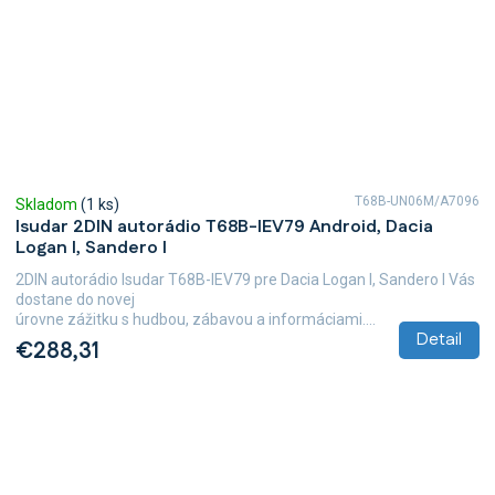
T68B-UN06M/A7096
Skladom
(1 ks)
Isudar 2DIN autorádio T68B-IEV79 Android, Dacia
Logan I, Sandero I
2DIN autorádio Isudar T68B-IEV79 pre Dacia Logan I, Sandero I Vás
dostane do novej
úrovne zážitku s hudbou, zábavou a informáciami....
Detail
€288,31