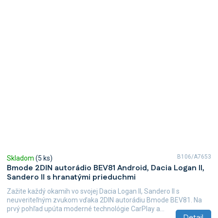
B106/A7653
Skladom
(5 ks)
Bmode 2DIN autorádio BEV81 Android, Dacia Logan II,
Sandero II s hranatými prieduchmi
Zažite každý okamih vo svojej Dacia Logan II, Sandero II s
neuveriteľným zvukom vďaka 2DIN autorádiu Bmode BEV81. Na
prvý pohľad upúta moderné technológie CarPlay a...
Detail