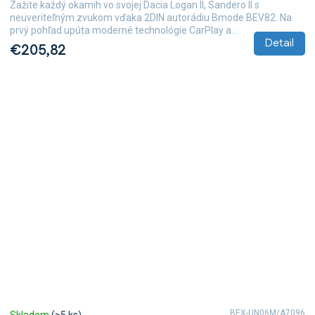
Zažite každý okamih vo svojej Dacia Logan II, Sandero II s
neuveriteľným zvukom vďaka 2DIN autorádiu Bmode BEV82. Na
prvý pohľad upúta moderné technológie CarPlay a...
Detail
€205,82
BEX-UN06M/A7096