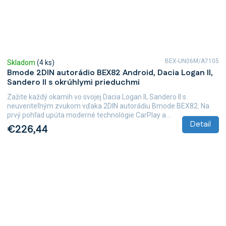
BEX-UN06M/A7105
Skladom
(4 ks)
Bmode 2DIN autorádio BEX82 Android, Dacia Logan II,
Sandero II s okrúhlymi prieduchmi
Zažite každý okamih vo svojej Dacia Logan II, Sandero II s
neuveriteľným zvukom vďaka 2DIN autorádiu Bmode BEX82. Na
prvý pohľad upúta moderné technológie CarPlay a...
Detail
€226,44