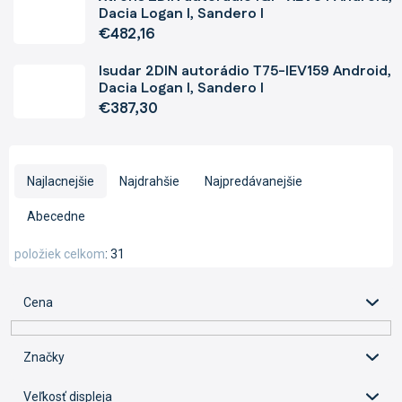
Dacia Logan I, Sandero I
€482,16
Isudar 2DIN autorádio T75-IEV159 Android,
Dacia Logan I, Sandero I
€387,30
R
a
Najlacnejšie
Najdrahšie
Najpredávanejšie
d
e
Abecedne
n
i
položiek celkom
31
e
p
Cena
r
o
d
Značky
u
k
Veľkosť displeja