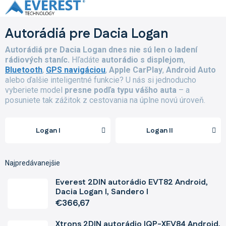
Prejsť
na
obsah
Autorádiá pre Dacia Logan
Autorádiá pre Dacia Logan dnes nie sú len o ladení
rádiových staníc.
Hľadáte
autorádio s displejom
,
Bluetooth
,
GPS navigáciou
,
Apple CarPlay
,
Android Auto
alebo ďalšie inteligentné funkcie? U nás si jednoducho
vyberiete model
presne podľa typu vášho auta
– a
posuniete tak zážitok z cestovania na úplne novú úroveň.
Logan I
Logan II
Najpredávanejšie
Everest 2DIN autorádio EVT82 Android,
Dacia Logan I, Sandero I
€366,67
Xtrons 2DIN autorádio IQP-XEV84 Android,