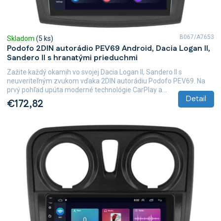
B067/A7653
Skladom
(5 ks)
Podofo 2DIN autorádio PEV69 Android, Dacia Logan II,
Sandero II s hranatými prieduchmi
Zažite každý okamih vo svojej Dacia Logan II, Sandero II s
neuveriteľným zvukom vďaka 2DIN autorádiu Podofo PEV69. Na
prvý pohľad upúta moderné technológie CarPlay a...
Detail
€172,82