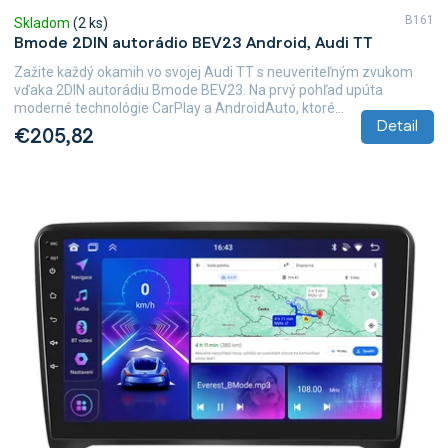
B161
Skladom
(2 ks)
Bmode 2DIN autorádio BEV23 Android, Audi TT
Zažite každý okamih vo svojej Audi TT s neuveriteľným zvukom
vďaka 2DIN autorádiu Bmode BEV23. Na prvý pohľad upúta
moderné technológie CarPlay a AndroidAuto, ktoré...
Detail
€205,82