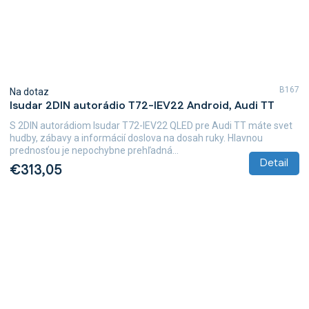
B167
Na dotaz
Isudar 2DIN autorádio T72-IEV22 Android, Audi TT
S 2DIN autorádiom Isudar T72-IEV22 QLED pre Audi TT máte svet
hudby, zábavy a informácií doslova na dosah ruky. Hlavnou
prednosťou je nepochybne prehľadná...
Detail
€313,05