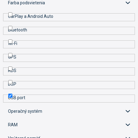
Farba podsvietenia
CarPlay a Android Auto
Bluetooth
Wi-Fi
GPS
RDS
DSP
USB port
Operačný systém
RAM