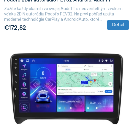
Podofo 2DIN autorádio PEV32 Android, Audi TT
Zažite každý okamih vo svojej Audi TT s neuveriteľným zvukom
vďaka 2DIN autorádiu Podofo PEV32. Na prvý pohľad upúta
moderné technológie CarPlay a AndroidAuto, ktoré...
Detail
€172,82