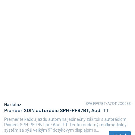
SPH-PF97BT/A7341/CC033
Na dotaz
Pioneer 2DIN autorádio SPH-PF97BT, Audi TT
Premeňte každú jazdu autom na jedinečný zážitok s autorádiom
Pioneer SPH-PF97BT pre Audi TT. Tento moderný multimediálny
systém sa pýši veľkým 9" dotykovým displejom s...