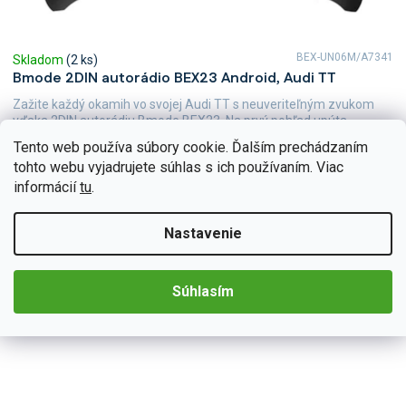
BEX-UN06M/A7341
Skladom
(2 ks)
Bmode 2DIN autorádio BEX23 Android, Audi TT
Zažite každý okamih vo svojej Audi TT s neuveriteľným zvukom
vďaka 2DIN autorádiu Bmode BEX23. Na prvý pohľad upúta
moderné technológie CarPlay a AndroidAuto, ktoré...
Tento web používa súbory cookie. Ďalším prechádzaním
Detail
€226,44
tohto webu vyjadrujete súhlas s ich používaním. Viac
informácií
tu
.
Nastavenie
Súhlasím