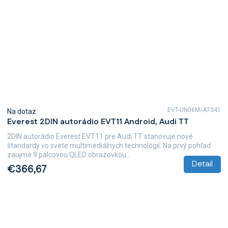
EVT-UN06M/A7341
Na dotaz
Everest 2DIN autorádio EVT11 Android, Audi TT
2DIN autorádio Everest EVT11 pre Audi TT stanovuje nové
štandardy vo svete multimediálnych technológií. Na prvý pohľad
zaujme 9 palcovou QLED obrazovkou...
Detail
€366,67