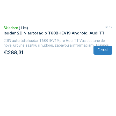
B162
Skladom
(1 ks)
Isudar 2DIN autorádio T68B-IEV19 Android, Audi TT
2DIN autorádio Isudar T68B-IEV19 pre Audi TT Vás dostane do
novej úrovne zážitku s hudbou, zábavou a informáciami. Hlavnou...
Detail
€288,31