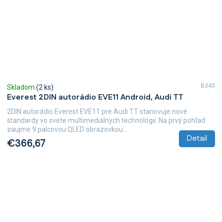
B343
Skladom
(2 ks)
Everest 2DIN autorádio EVE11 Android, Audi TT
2DIN autorádio Everest EVE11 pre Audi TT stanovuje nové
štandardy vo svete multimediálnych technológií. Na prvý pohľad
zaujme 9 palcovou QLED obrazovkou...
Detail
€366,67