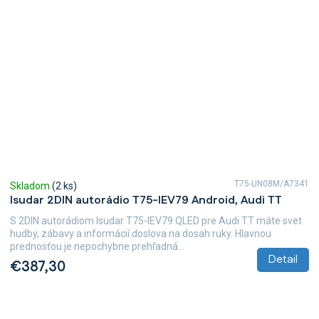
T75-UN08M/A7341
Skladom
(2 ks)
Isudar 2DIN autorádio T75-IEV79 Android, Audi TT
S 2DIN autorádiom Isudar T75-IEV79 QLED pre Audi TT máte svet
hudby, zábavy a informácií doslova na dosah ruky. Hlavnou
prednosťou je nepochybne prehľadná...
Detail
€387,30