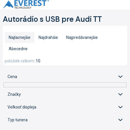
Prejsť
na
obsah
Autorádio s USB pre Audi TT
R
a
Najlacnejšie
Najdrahšie
Najpredávanejšie
d
e
Abecedne
n
i
položiek celkom
10
e
p
Cena
r
o
d
Značky
u
k
Veľkosť displeja
t
o
Typ tunera
v