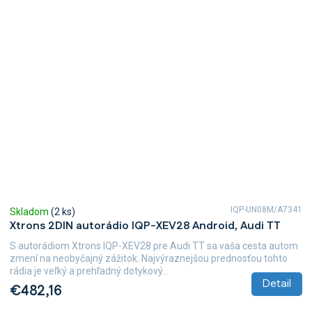
IQP-UN08M/A7341
Skladom
(2 ks)
Xtrons 2DIN autorádio IQP-XEV28 Android, Audi TT
S autorádiom Xtrons IQP-XEV28 pre Audi TT sa vaša cesta autom
zmení na neobyčajný zážitok. Najvýraznejšou prednosťou tohto
rádia je veľký a prehľadný dotykový...
Detail
€482,16