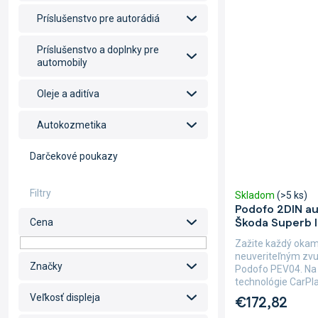
Príslušenstvo pre autorádiá
Príslušenstvo a doplnky pre
automobily
Oleje a aditíva
Autokozmetika
Darčekové poukazy
Skladom
(>5 ks)
Podofo 2DIN au
Škoda Superb I
Cena
Zažite každý okami
neuveriteľným zv
Značky
Podofo PEV04. Na
technológie CarPla
Veľkosť displeja
€172,82