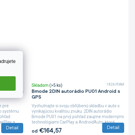
adrujete
B059
1826/RAM
Skladom
(>5 ks)
 Android s
Bmode 2DIN autorádio PU01 Android s
GPS
e pre
Vychutnajte si svoju obľúbenú skladbu v aute s
ho systému
vynikajúcou kvalitou zvuku. 2DIN autorádio
pohľad
Bmode PU01 na prvý pohľad zaujme modernými
Play a...
technológiami CarPlay a AndroidAuto, ktoré...
Detail
Detail
€164,57
od