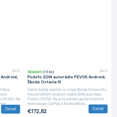
B072
B076
Skladom
(>5 ks)
 Android,
Podofo 2DIN autorádio PEV06 Android,
Škoda Octavia III
 Fabia
Zažite každý okamih vo svojej Škoda Octavia III s
eľným
neuveriteľným zvukom vďaka 2DIN autorádiu
fo PEV05. Na
Podofo PEV06. Na prvý pohľad upúta moderné
ógie
technológie CarPlay a AndroidAuto,...
Detail
Detail
€172,82