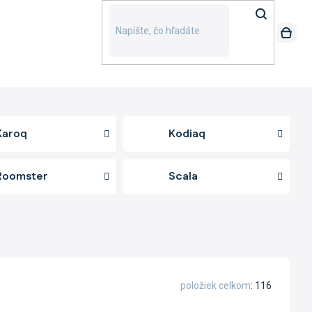
Karoq
Kodiaq
Roomster
Scala
položiek celkom
116