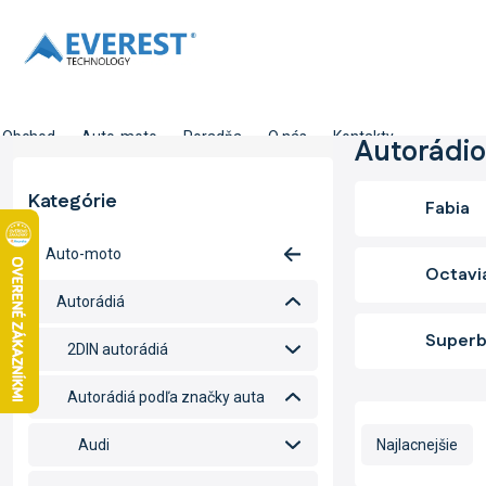
Prejsť
na
obsah
Obchod
Auto-moto
Poradňa
O nás
Kontakty
B
Autorádio
o
č
Kategórie
Preskočiť
Fabia
n
kategórie
ý
Auto-moto
p
Octavi
a
Autorádiá
n
e
Super
2DIN autorádiá
l
Autorádiá podľa značky auta
R
a
Audi
Najlacnejšie
d