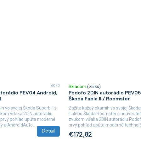
B070
Skladom
(>5 ks)
torádio PEV04 Android,
Podofo 2DIN autorádio PEV05
I
Škoda Fabia II / Roomster
h vo svojej Škoda Superb II s
Zažite každý okamih vo svojej Škoda
ukom vďaka 2DIN autorádiu
II alebo Škoda Roomster s neuverit
 prvý pohľad upúta moderné
zvukom vďaka 2DIN autorádiu Podo
y a AndroidAuto,...
prvý pohľad upúta moderné technol
Detail
CarPlay...
€172,82