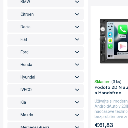
e
BMW
n
V
i
ý
Citroen
e
p
p
i
Dacia
r
s
o
p
Fiat
d
r
u
o
Ford
k
d
t
u
Honda
o
k
v
t
Hyundai
Skladom
(3 ks)
o
Podofo 2DIN au
v
IVECO
a Handsfree
Užívajte si modern
Kia
AndroidAuto v 2DI
nadčasové techno
Mazda
bezproblémové zrk
na displeji...
€61,83
Mercedes-Benz