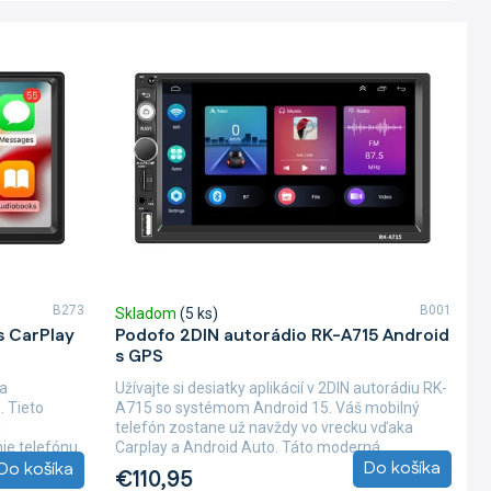
B273
B001
Skladom
(5 ks)
s CarPlay
Podofo 2DIN autorádio RK-A715 Android
s GPS
 a
Užívajte si desiatky aplikácií v 2DIN autorádiu RK-
. Tieto
A715 so systémom Android 15. Váš mobilný
ú
telefón zostane už navždy vo vrecku vďaka
ie telefónu
Carplay a Android Auto. Táto moderná...
Do košíka
Do košíka
€110,95