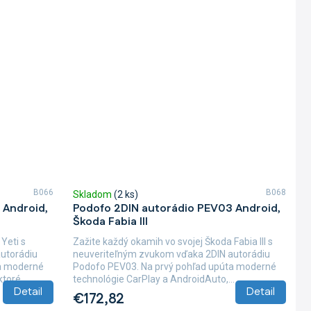
B066
B068
Skladom
(2 ks)
 Android,
Podofo 2DIN autorádio PEV03 Android,
Škoda Fabia III
Yeti s
Zažite každý okamih vo svojej Škoda Fabia III s
utorádiu
neuveriteľným zvukom vďaka 2DIN autorádiu
ta moderné
Podofo PEV03. Na prvý pohľad upúta moderné
toré...
technológie CarPlay a AndroidAuto,...
Detail
Detail
€172,82