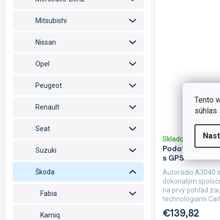
Mitsubishi
Nissan
Opel
Peugeot
Tento w
Renault
súhlas 
Seat
Nast
Skladom
(>5 ks)
Podofo 2DIN a
Suzuki
s GPS
Škoda
Autorádio A3040 
dokonalým spoločn
na prvý pohľad z
Fabia
technológiami CarP
€139,82
Kamiq