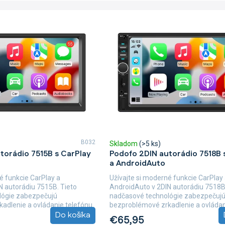
B032
Skladom
(>5 ks)
torádio 7515B s CarPlay
Podofo 2DIN autorádio 7518B 
a AndroidAuto
é funkcie CarPlay a
Užívajte si moderné funkcie CarPlay
N autorádiu 7515B. Tieto
AndroidAuto v 2DIN autorádiu 7518B
lógie zabezpečujú
nadčasové technológie zabezpečuj
adlenie a ovládanie telefónu
bezproblémové zrkadlenie a ovládan
Do košíka
na displeji...
€65,95