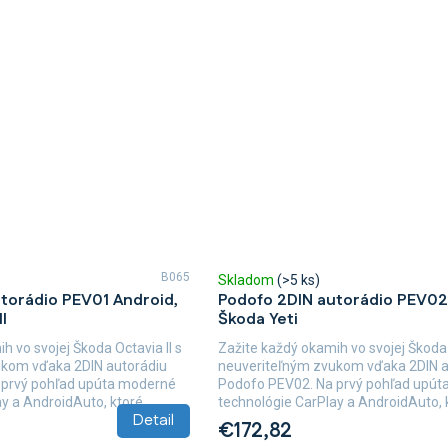
B065
Skladom
(>5 ks)
torádio PEV01 Android,
Podofo 2DIN autorádio PEV02
I
Škoda Yeti
h vo svojej Škoda Octavia II s
Zažite každý okamih vo svojej Škoda 
ukom vďaka 2DIN autorádiu
neuveriteľným zvukom vďaka 2DIN a
 prvý pohľad upúta moderné
Podofo PEV02. Na prvý pohľad upú
y a AndroidAuto, ktoré...
technológie CarPlay a AndroidAuto, k
Detail
€172,82