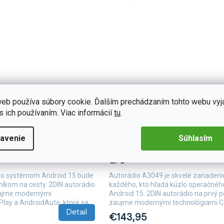
eb používa súbory cookie. Ďalším prechádzaním tohto webu vyj
s ich používaním. Viac informácií
tu
.
avenie
Súhlasím
B028
Skladom
(>5 ks)
utorádio A3040 Android
Podofo 2DIN autorádio A3049
GPS
so systémom Android 15 bude
Autorádio A3049 je skvelé zariadeni
íkom na cesty. 2DIN autorádio
každého, kto hľadá kúzlo operačné
aujme modernými
Android 15. 2DIN autorádio na prvý 
lay a AndroidAuto, ktoré sa...
zaujme modernými technológiami Car
Detail
€143,95