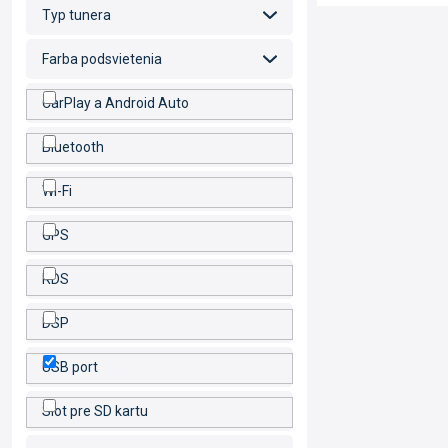
Typ tunera
Farba podsvietenia
CarPlay a Android Auto
Bluetooth
Wi-Fi
GPS
RDS
DSP
USB port
Slot pre SD kartu