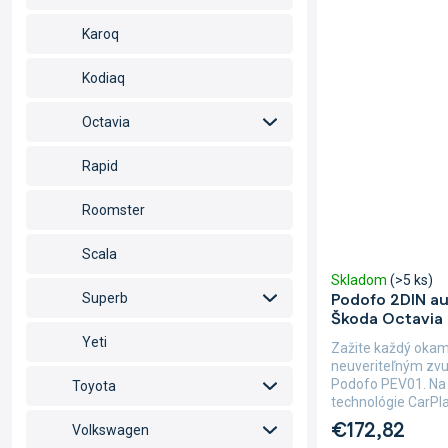
Karoq
Kodiaq
Octavia
Rapid
Roomster
Scala
Skladom
(>5 ks)
Podofo 2DIN au
Superb
Škoda Octavia I
Yeti
Zažite každý okami
neuveriteľným zv
Podofo PEV01. Na
Toyota
technológie CarPla
€172,82
Volkswagen