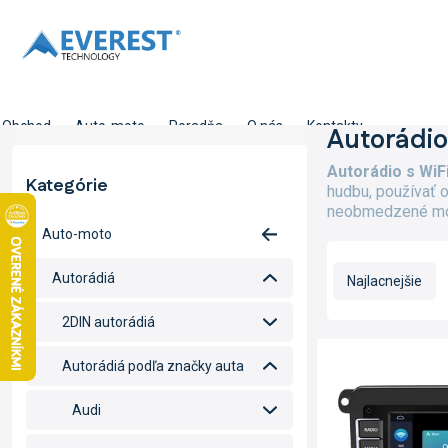
Prejsť
na
obsah
Obchod
Auto-moto
Poradňa
O nás
Kontakty
B
Autorádio
o
Autorádio s WiF
č
Kategórie
Preskočiť
hudbu, používať o
n
kategórie
neobmedzené možn
ý
Auto-moto
p
R
a
a
Autorádiá
Najlacnejšie
n
d
e
e
2DIN autorádiá
l
n
V
i
ý
Autorádiá podľa značky auta
e
p
p
i
Audi
r
s