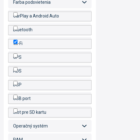
Farba podsvietenia
CarPlay a Android Auto
Bluetooth
Wi-Fi
GPS
RDS
DSP
USB port
Slot pre SD kartu
Operačný systém
RAM