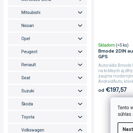
Mitsubishi
Nissan
Opel
Skladom
(>5 ks)
Bmode 2DIN au
Peugeot
GPS
Renault
Autorádio Bmode 
na krátkych aj dlh
zaujme modernými
Seat
AndroidAuto, ktoré 
€197,57
od
Suzuki
Škoda
Tento w
súhlas 
Toyota
Nast
Volkswagen