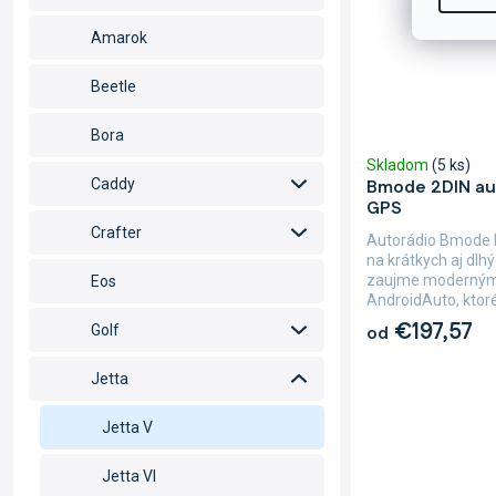
Amarok
Beetle
Bora
Skladom
(5 ks)
Bmode 2DIN au
Caddy
GPS
Crafter
Autorádio Bmode 
na krátkych aj dlh
zaujme modernými
Eos
AndroidAuto, ktoré 
€197,57
od
Golf
Jetta
Jetta V
Jetta VI