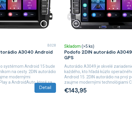
B028
Skladom
(>5 ks)
utorádio A3040 Android
Podofo 2DIN autorádio A3049
GPS
so systémom Android 15 bude
Autorádio A3049 je skvelé zariadeni
íkom na cesty. 2DIN autorádio
každého, kto hľadá kúzlo operačné
aujme modernými
Android 15. 2DIN autorádio na prvý 
lay a AndroidAuto, ktoré sa...
zaujme modernými technológiami Car
Detail
€143,95