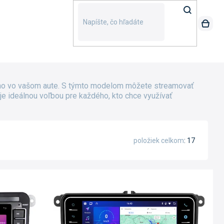
amo vo vašom aute. S týmto modelom môžete streamovať
i je ideálnou voľbou pre každého, kto chce využívať
položiek celkom
17