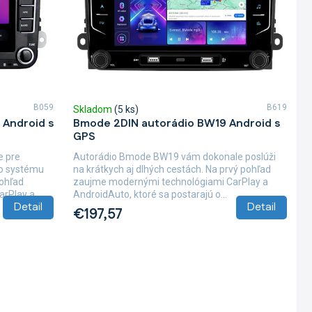
B059
B619
Skladom
(5 ks)
 Android s
Bmode 2DIN autorádio BW19 Android s
GPS
e pre
Autorádio Bmode BW19 vám dokonale poslúži
ho systému
na krátkych aj dlhých cestách. Na prvý pohľad
pohľad
zaujme modernými technológiami CarPlay a
Play a...
AndroidAuto, ktoré sa postarajú o...
Detail
Detail
€197,57