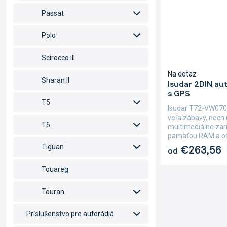
Passat
Polo
Scirocco III
Na dotaz
Sharan II
Isudar 2DIN a
s GPS
T5
Isudar T72-VW070
veľa zábavy, nech 
T6
multimediálne zar
pamäťou RAM a os
Tiguan
€263,56
od
Touareg
Touran
Príslušenstvo pre autorádiá