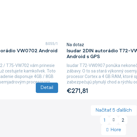
B055/1
Na dotaz
utorádio VW0702 Android
Isudar 2DIN autorádio T72-
Android s GPS
2 / T75-VW702 vám prinesie
Isudar T72-VW0907 ponúka nekoneč
už cestujete kamkoľvek. Toto
zábavy. O to sa stará výkonný osem
iadenie disponuje 4GB / 8GB
procesor Cortex a 4 GB RAM, ktoré 
emjadrovým procesorom...
zabezpečujú plynulý chod a rýchlu od
Detail
€271,81
Načítať 5 ďalších
S
1
2
O
t
v
r
Hore
á
l