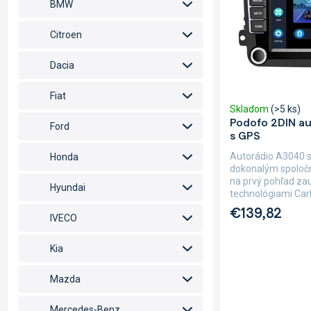
o
p
BMW
d
r
u
o
Citroen
k
d
t
u
Dacia
o
k
v
t
Fiat
Skladom
(>5 ks)
o
Podofo 2DIN a
v
Ford
s GPS
Autorádio A3040 
Honda
dokonalým spoločn
na prvý pohľad z
Hyundai
technológiami CarP
€139,82
IVECO
Kia
Mazda
Mercedes-Benz