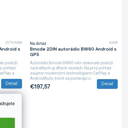
2579/RAM
B438
Na dotaz
Android s
Bmode 2DIN autorádio BW60 Android s
GPS
e poslúži
Autorádio Bmode BW60 vám dokonale poslúži
vý pohľad
na krátkych aj dlhých cestách. Na prvý pohľad
arPlay a
zaujme modernými technológiami CarPlay a
AndroidAuto, ktoré sa postarajú o...
Detail
Detail
€197,57
adrujete