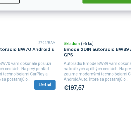
2702/RAM
Skladom
(>5 ks)
torádio BW70 Android s
Bmode 2DIN autorádio BW89 
GPS
BW70 vám dokonale poslúži
Autorádio Bmode BW89 vám dokonal
ých cestách. Na prvý pohľad
na krátkych aj dlhých cestách. Na pr
 technológiami CarPlay a
zaujme modernými technológiami C
sa postarajú o...
AndroidAuto, ktoré sa postarajú o...
Detail
€197,57