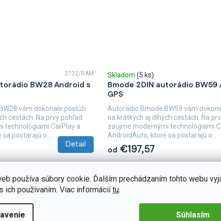
2722/RAM
Skladom
(5 ks)
torádio BW28 Android s
Bmode 2DIN autorádio BW59 
GPS
BW28 vám dokonale poslúži
Autorádio Bmode BW59 vám dokonal
ých cestách. Na prvý pohľad
na krátkych aj dlhých cestách. Na pr
 technológiami CarPlay a
zaujme modernými technológiami C
sa postarajú o...
AndroidAuto, ktoré sa postarajú o...
Detail
€197,57
od
eb používa súbory cookie. Ďalším prechádzaním tohto webu vyj
s ich používaním. Viac informácií
tu
.
avenie
Súhlasím