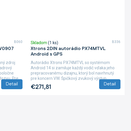
B060
B336
Skladom
(1 ks)
VW0907
Xtrons 2DIN autorádio PX74MTVL
Android s GPS
ný zdroj
Autorádio Xtrons PX74MTVL so systémom
jadrový
Android 14 si zamiluje každý vodič vďaka jeho
spoločne
prepracovanému dizajnu, ktorý bol navrhnutý
ozvu. Pre...
pre koncern VW. Špičkový zvukový výstup...
Detail
Detail
€271,81