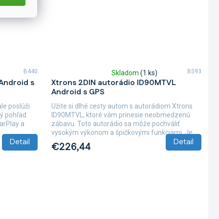
B440
B593
Skladom
(1 ks)
Priemerné
Android s
Xtrons 2DIN autorádio ID90MTVL
hodnotenie
Android s GPS
produktu
je
e poslúži
Užite si dlhé cesty autom s autorádiom Xtrons
5,0
vý pohľad
ID90MTVL, ktoré vám prinesie neobmedzenú
z
arPlay a
zábavu. Toto autorádio sa môže pochváliť
5
vysokým výkonom a špičkovými funkciami. Je...
hviezdičiek.
Detail
Detail
€226,44