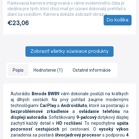
produktu
Parkovacia kamera integrovaná v ráme evidenčného čísla je
je
ideálna pre tých, ktorí chcú mať pri cúvaní dokonalý prehľad o
5,0
dianí za vozidlom. Kamera dokáže zobraziť obraz v...
z
Do košíka
€23,06
5
hviezdičiek.
Zobraziť všetky súvisiace produkty
Popis
Hodnotenie (1)
Ostatné informácie
Autorádio
Bmode BW89
vám dokonale poslúži na krátkych
aj dlhých cestách. Na prvý pohľad zaujme modernými
technológiami
CarPlay
a
AndroidAuto
, ktoré sa postarajú o
bezproblémové zrkadlenie
a
ovládanie telefónu
na
displeji autorádia
. Sofistikovaný
9-palcový
dotykový displej
zachytí každý detail v
HD
rozlíšení
. To nepochybne
upúta
pozornosť cestujúcich
pri cestovaní. O
vysoký výkon
zariadenia sa postará
štvorjadrový
procesor
s podporou
4