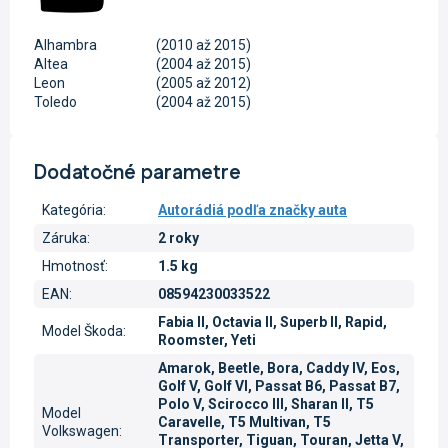
Alhambra
(2010 až 2015)
Altea
(2004 až 2015)
Leon
(2005 až 2012)
Toledo
(2004 až 2015)
Dodatočné parametre
Kategória
:
Autorádiá podľa značky auta
Záruka
:
2 roky
Hmotnosť
:
1.5 kg
EAN
:
08594230033522
Fabia II, Octavia II, Superb II, Rapid,
Model Škoda
:
Roomster, Yeti
Amarok, Beetle, Bora, Caddy IV, Eos,
Golf V, Golf VI, Passat B6, Passat B7,
Polo V, Scirocco III, Sharan II, T5
Model
Caravelle, T5 Multivan, T5
Volkswagen
:
Transporter, Tiguan, Touran, Jetta V,