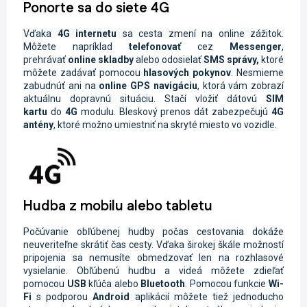
Ponorte sa do siete 4G
Vďaka
4G internetu
sa cesta zmení na online zážitok.
Môžete napríklad
telefonovať
cez
Messenger
,
prehrávať
online skladby
alebo odosielať
SMS správy,
ktoré
môžete zadávať pomocou
hlasových pokynov
. Nesmieme
zabudnúť ani na
online GPS navigáciu
, ktorá vám zobrazí
aktuálnu dopravnú situáciu. Stačí vložiť dátovú
SIM
kartu
do
4G
modulu. Bleskový prenos dát zabezpečujú
4G
antény
, ktoré možno umiestniť na skryté miesto vo vozidle.
Hudba z mobilu alebo tabletu
Počúvanie obľúbenej hudby počas cestovania dokáže
neuveriteľne skrátiť čas cesty. Vďaka širokej škále možností
pripojenia sa nemusíte obmedzovať len na rozhlasové
vysielanie. Obľúbenú hudbu a videá môžete zdieľať
pomocou
USB
kľúča alebo
Bluetooth
. Pomocou funkcie
Wi-
Fi
s podporou
Android
aplikácií môžete tiež jednoducho