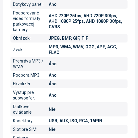
Dotykový panel
:
Áno
Podporované
AHD 720P 25fps, AHD 720P 30fps,
video formáty
AHD 1080P 25fps, AHD 1080P 30fps,
parkovacej
CVBS
kamery
:
Obrázok
:
JPEG, BMP, GIF, TIF
MP3, WMA, WMV, OGG, APE, ACC,
Zvuk
:
FLAC
Prehráva MP3 /
Áno
WMA
:
Podpora MP3
:
Áno
Ekvalizér
:
Áno
Výstup pre
Áno
subwoofer
:
Diaľkové
Nie
ovládanie
:
Konektory
:
USB, AUX, ISO, RCA, 16PIN
Slot pre SIM
:
Nie
Slot pre