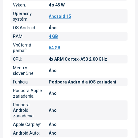
Výkon
:
4 x 45 W
Operačný
Android 15
systém
:
OS Android
:
Áno
RAM
:
4 GB
Vnútorná
64 GB
pamäť
:
CPU
:
4x ARM Cortex-A53 2,00 GHz
Menu v
Áno
slovenčine
:
Funkcia
:
Podpora Android a iOS zariadení
Podpora Apple
Áno
zariadenia
:
Podpora
Android
Áno
zariadenia
:
Apple Carplay
:
Áno
Android Auto
:
Áno