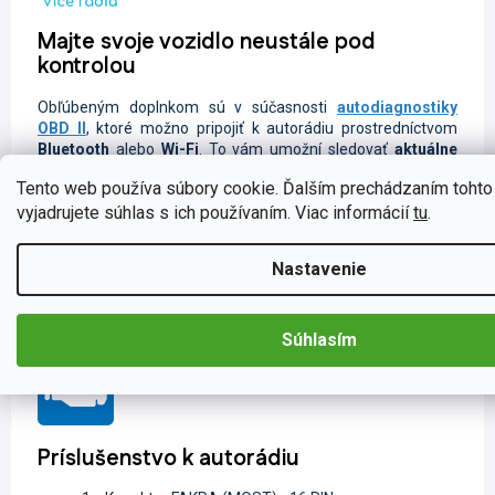
Majte svoje vozidlo neustále pod
kontrolou
Obľúbeným doplnkom sú v súčasnosti
autodiagnostiky
OBD II
, ktoré možno pripojiť k autorádiu prostredníctvom
Bluetooth
alebo
Wi-Fi
. To vám umožní sledovať
aktuálne
údaje o jazde
vášho vozidla.
Veľmi
obľúbené
pre
Tento web používa súbory cookie. Ďalším prechádzaním toht
používateľov je
monitorovanie spotreby
,
teploty oleja
,
vyjadrujete súhlas s ich používaním. Viac informácií
tu
.
otáčok motora
,
tlaku turba
,
preťaženia motora
,
tlaku
nasávaného vzduchu
a množstvo ďalších užitočných
údajov. Samozrejme, k dispozícii je aj
diagnostika
Nastavenie
samotného vozidla.
Používateľom odporúčame do
zariadenia nainštalovať aplikáciu
Car Scanner ELM
OBD2
,
ktorá je overená a dostupná v
Google
obchode
.
Súhlasím
Príslušenstvo k autorádiu