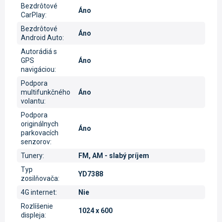
Bezdrôtové
Áno
CarPlay
:
Bezdrôtové
Áno
Android Auto
:
Autorádiá s
GPS
Áno
navigáciou
:
Podpora
multifunkčného
Áno
volantu
:
Podpora
originálnych
Áno
parkovacích
senzorov
:
Tunery
:
FM, AM - slabý príjem
Typ
YD7388
zosilňovača
:
4G internet
:
Nie
Rozlíšenie
1024 x 600
displeja
: