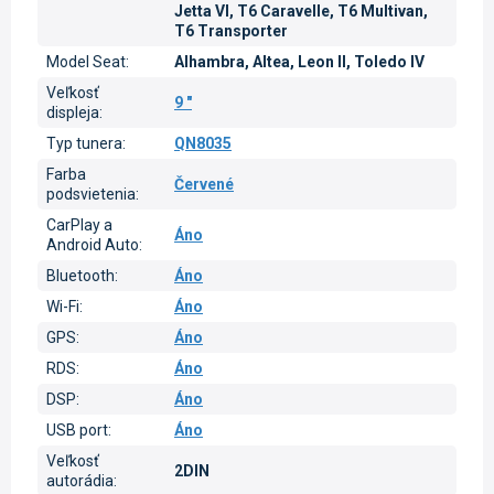
Jetta VI, T6 Caravelle, T6 Multivan,
T6 Transporter
Model Seat
:
Alhambra, Altea, Leon II, Toledo IV
Veľkosť
9 "
displeja
:
Typ tunera
:
QN8035
Farba
Červené
podsvietenia
:
CarPlay a
Áno
Android Auto
:
Bluetooth
:
Áno
Wi-Fi
:
Áno
GPS
:
Áno
RDS
:
Áno
DSP
:
Áno
USB port
:
Áno
Veľkosť
2DIN
autorádia
: