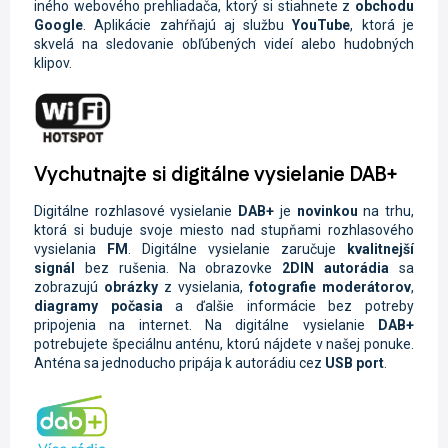
iného webového prehliadača, ktorý si stiahnete z
obchodu
Google
. Aplikácie zahŕňajú aj službu
YouTube
, ktorá je
skvelá na sledovanie obľúbených videí alebo hudobných
klipov.
Vychutnajte si digitálne vysielanie DAB+
Digitálne rozhlasové vysielanie
DAB+
je
novinkou
na trhu,
ktorá si buduje svoje miesto nad stupňami rozhlasového
vysielania
FM
. Digitálne vysielanie zaručuje
kvalitnejší
signál
bez rušenia. Na obrazovke
2DIN
autorádia
sa
zobrazujú
obrázky
z vysielania,
fotografie moderátorov
,
diagramy počasia
a ďalšie informácie bez potreby
pripojenia na internet. Na digitálne vysielanie
DAB+
potrebujete špeciálnu anténu, ktorú nájdete v našej ponuke.
Anténa sa jednoducho pripája k autorádiu cez
USB port
.