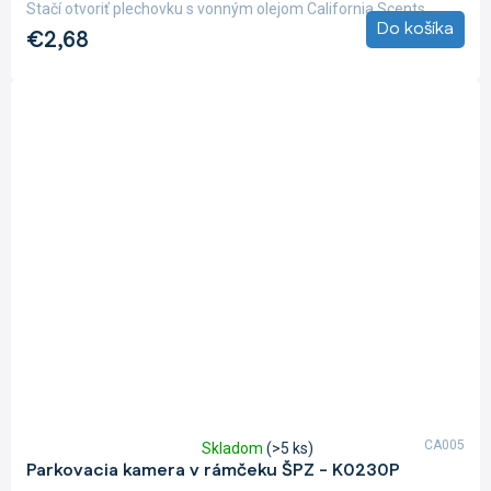
Stačí otvoriť plechovku s vonným olejom California Scents,...
Do košíka
€2,68
CA005
Skladom
(>5 ks)
Priemerné
Parkovacia kamera v rámčeku ŠPZ - K0230P
hodnotenie