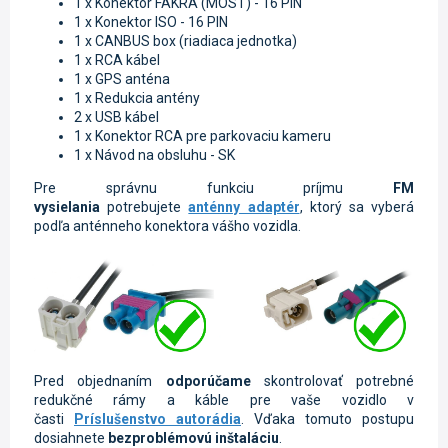
1 x K
onektor FAKRA (MOST) - 16 PIN
1 x K
onektor ISO - 16 PIN
1 x CANBUS box (riadiaca jednotka)
1 x RCA kábel
1 x GPS anténa
1 x Redukcia antény
2 x USB kábel
1 x Konektor RCA pre parkovaciu kameru
1 x Návod na obsluhu - SK
Pre správnu funkciu príjmu
FM
vysielania
potrebujete
anténny adaptér
, ktorý sa vyberá
podľa anténneho konektora vášho vozidla.
Pred objednaním
odporúčame
skontrolovať potrebné
redukčné rámy a káble pre vaše vozidlo v
časti
Príslušenstvo autorádia
. Vďaka tomuto postupu
dosiahnete
bezproblémovú inštaláciu
.