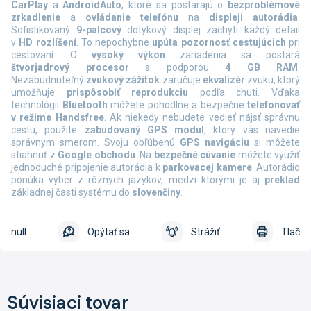
CarPlay
a
AndroidAuto
, ktoré sa postarajú o
bezproblémové
zrkadlenie
a
ovládanie telefónu
na
displeji autorádia
.
Sofistikovaný
9-palcový
dotykový displej zachytí každý detail
v
HD
rozlíšení
. To nepochybne
upúta pozornosť cestujúcich
pri
cestovaní. O
vysoký výkon
zariadenia sa postará
štvorjadrový
procesor
s podporou
4
GB RAM
.
Nezabudnuteľný
zvukový zážitok
zaručuje
ekvalizér
zvuku, ktorý
umožňuje
prispôsobiť reprodukciu
podľa chuti. Vďaka
technológii
Bluetooth
môžete pohodlne a bezpečne
telefonovať
v režime Handsfree
. Ak niekedy nebudete vedieť nájsť správnu
cestu, použite
zabudovaný GPS modul
, ktorý vás navedie
správnym smerom. Svoju obľúbenú
GPS
navigáciu
si môžete
stiahnuť z
Google
obchodu
. Na
bezpečné cúvanie
môžete využiť
jednoduché pripojenie autorádia k
parkovacej kamere
. Autorádio
ponúka výber z rôznych jazykov, medzi ktorými je aj
preklad
základnej časti systému do
slovenčiny
.
null
Opýtať sa
Strážiť
Tlač
Súvisiaci tovar