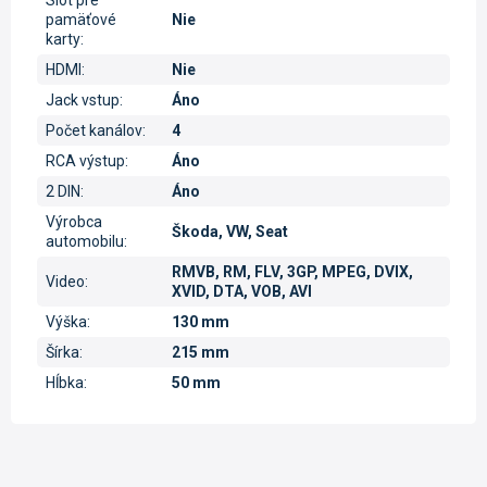
pamäťové
Nie
karty
:
HDMI
:
Nie
Jack vstup
:
Áno
Počet kanálov
:
4
RCA výstup
:
Áno
2 DIN
:
Áno
Výrobca
Škoda, VW, Seat
automobilu
:
RMVB, RM, FLV, 3GP, MPEG, DVIX,
Video
:
XVID, DTA, VOB, AVI
Výška
:
130 mm
Šírka
:
215 mm
Hĺbka
:
50 mm