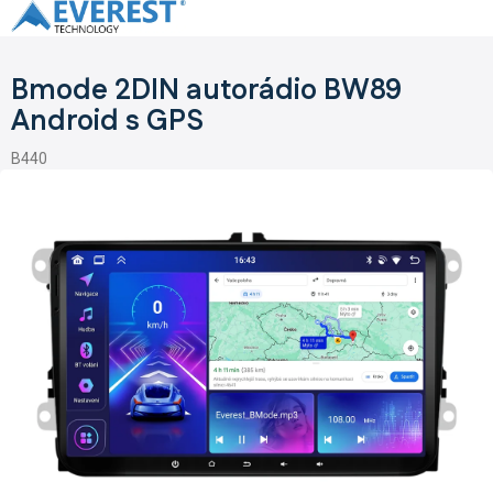
Prejsť
na
obsah
Bmode 2DIN autorádio BW89
Android s GPS
B440