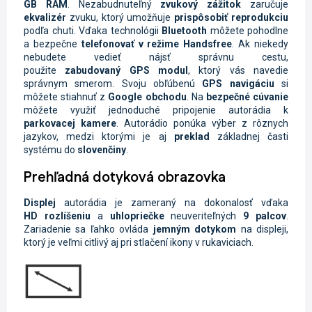
GB RAM
. Nezabudnuteľný
zvukový zážitok
zaručuje
ekvalizér
zvuku, ktorý umožňuje
prispôsobiť reprodukciu
podľa chuti. Vďaka technológii
Bluetooth
môžete pohodlne
a bezpečne
telefonovať v režime Handsfree
. Ak niekedy
nebudete vedieť nájsť správnu cestu,
použite
zabudovaný GPS modul
, ktorý vás navedie
správnym smerom. Svoju obľúbenú
GPS
navigáciu
si
môžete stiahnuť z
Google
obchodu
. Na
bezpečné cúvanie
môžete využiť jednoduché pripojenie autorádia k
parkovacej kamere
. Autorádio ponúka výber z rôznych
jazykov, medzi ktorými je aj
preklad
základnej časti
systému do
slovenčiny
.
Prehľadná dotyková obrazovka
Displej
autorádia je zameraný na dokonalosť vďaka
HD
rozlíšeniu
a
uhlopriečke
neuveriteľných
9 palcov
.
Zariadenie sa ľahko ovláda
jemným dotykom
na displeji,
ktorý je veľmi citlivý aj pri stlačení ikony v rukaviciach.