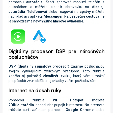
pomocou
autorádia
. Stačí spárovať mobilný telefón s
autorádiom a môžete zrkadliť obrazovku na
displeji
autorádia
.
Telefonovať
alebo reagovať na
správy
môžete
napríklad aj v aplikácii
Messenger
. Na
bezpečné cestovanie
je samozrejme nevyhnutné
hlasové ovládanie
.
Digitálny procesor DSP pre náročných
poslucháčov
DSP (digitálny signálový procesor)
zaujme poslucháčov
svojím
vynikajúcim
zvukovým výstupom. Táto funkcia
zahŕňa aj pokročilý
ekvalizér zvuku
, ktorý vám umožní
prispôsobiť zvuk obľúbenej skladby vašim požiadavkám.
Internet na dosah ruky
Pomocou funkcie
Wi-Fi
Hotspot
môžete
2DIN
autorádio
jednoducho pripojiť k internetu. Na internete
môžete surfovať napr. pomocou
Google Chrome
alebo