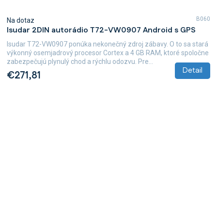
B060
Na dotaz
Isudar 2DIN autorádio T72-VW0907 Android s GPS
Isudar T72-VW0907 ponúka nekonečný zdroj zábavy. O to sa stará
výkonný osemjadrový procesor Cortex a 4 GB RAM, ktoré spoločne
zabezpečujú plynulý chod a rýchlu odozvu. Pre...
Detail
€271,81