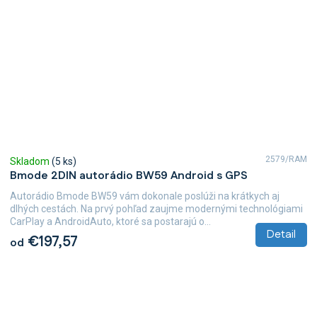
2579/RAM
Skladom
(5 ks)
Bmode 2DIN autorádio BW59 Android s GPS
Autorádio Bmode BW59 vám dokonale poslúži na krátkych aj
dlhých cestách. Na prvý pohľad zaujme modernými technológiami
CarPlay a AndroidAuto, ktoré sa postarajú o...
Detail
€197,57
od