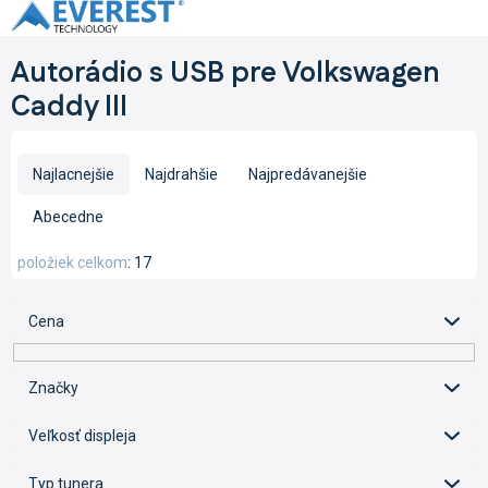
Prejsť
na
obsah
Autorádio s USB pre Volkswagen
Caddy III
R
a
Najlacnejšie
Najdrahšie
Najpredávanejšie
d
e
Abecedne
n
i
položiek celkom
17
e
p
Cena
r
o
d
Značky
u
k
Veľkosť displeja
t
o
Typ tunera