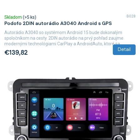
v
B028
Skladom
(>5 ks)
Podofo 2DIN autorádio A3040 Android s GPS
Autorádio A3040 so systémom Android 15 bude dokonalým
spoločníkom na cesty. 2DIN autorádio na prvý pohľad zaujme
modernými technológiami CarPlay a AndroidAuto, ktoré sa...
Detail
€139,82