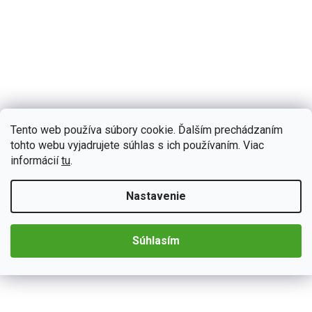
2722/RAM
Skladom
(>5 ks)
Tento web používa súbory cookie. Ďalším prechádzaním
Bmode 2DIN autorádio BW28 Android s GPS
tohto webu vyjadrujete súhlas s ich používaním. Viac
informácií
tu
.
Autorádio Bmode BW28 vám dokonale poslúži na krátkych aj
dlhých cestách. Na prvý pohľad zaujme modernými technológiami
CarPlay a AndroidAuto, ktoré sa postarajú o...
Nastavenie
Detail
€197,57
od
Súhlasím