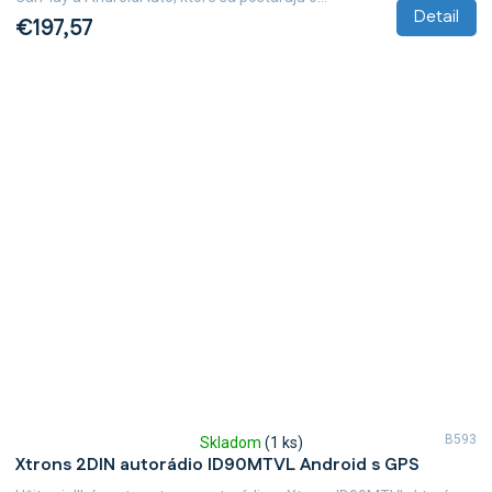
Detail
€197,57
B593
Skladom
(1 ks)
Priemerné
Xtrons 2DIN autorádio ID90MTVL Android s GPS
hodnotenie
produktu