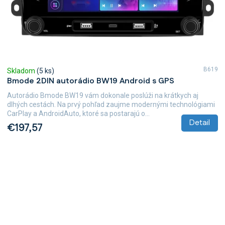
B619
Skladom
(5 ks)
Bmode 2DIN autorádio BW19 Android s GPS
Autorádio Bmode BW19 vám dokonale poslúži na krátkych aj
dlhých cestách. Na prvý pohľad zaujme modernými technológiami
CarPlay a AndroidAuto, ktoré sa postarajú o...
Detail
€197,57