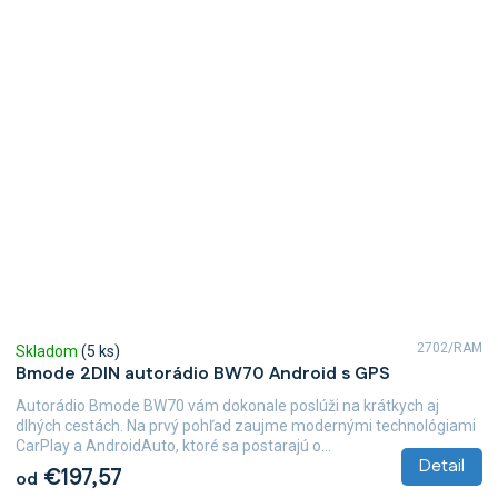
2702/RAM
Skladom
(5 ks)
Bmode 2DIN autorádio BW70 Android s GPS
Autorádio Bmode BW70 vám dokonale poslúži na krátkych aj
dlhých cestách. Na prvý pohľad zaujme modernými technológiami
CarPlay a AndroidAuto, ktoré sa postarajú o...
Detail
€197,57
od