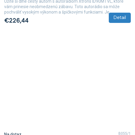
Užite si dlhé cesty autom s autorádiom Xtrons ID90MTVL, ktoré
je
vám prinesie neobmedzenú zábavu. Toto autorádio sa môže
5,0
pochváliť vysokým výkonom a špičkovými funkciami. Je...
z
Detail
€226,44
5
hviezdičiek.
B055/1
Na dotaz