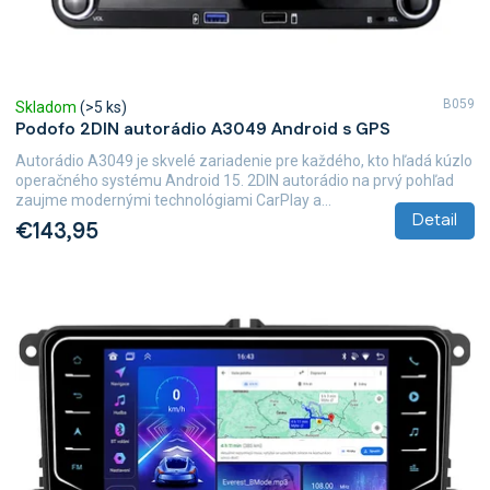
B059
Skladom
(>5 ks)
Podofo 2DIN autorádio A3049 Android s GPS
Autorádio A3049 je skvelé zariadenie pre každého, kto hľadá kúzlo
operačného systému Android 15. 2DIN autorádio na prvý pohľad
zaujme modernými technológiami CarPlay a...
Detail
€143,95