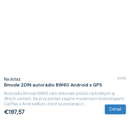
B438
Na dotaz
Bmode 2DIN autorádio BW60 Android s GPS
Autorádio Bmode BW60 vám dokonale poslúži na krátkych aj
dlhých cestách. Na prvý pohľad zaujme modernými technológiami
CarPlay a AndroidAuto, ktoré sa postarajú o...
Detail
€197,57