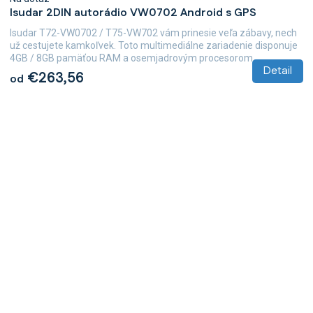
Isudar 2DIN autorádio VW0702 Android s GPS
Isudar T72-VW0702 / T75-VW702 vám prinesie veľa zábavy, nech
už cestujete kamkoľvek. Toto multimediálne zariadenie disponuje
4GB / 8GB pamäťou RAM a osemjadrovým procesorom...
Detail
€263,56
od