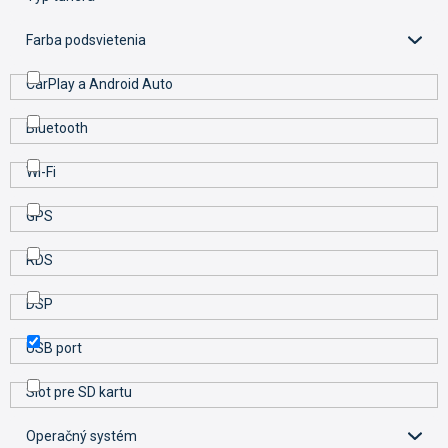
v
Farba podsvietenia
CarPlay a Android Auto
Bluetooth
Wi-Fi
GPS
RDS
DSP
USB port
Slot pre SD kartu
Operačný systém