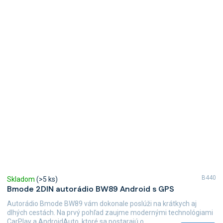
B440
Skladom
(>5 ks)
Bmode 2DIN autorádio BW89 Android s GPS
Autorádio Bmode BW89 vám dokonale poslúži na krátkych aj
dlhých cestách. Na prvý pohľad zaujme modernými technológiami
CarPlay a AndroidAuto, ktoré sa postarajú o...