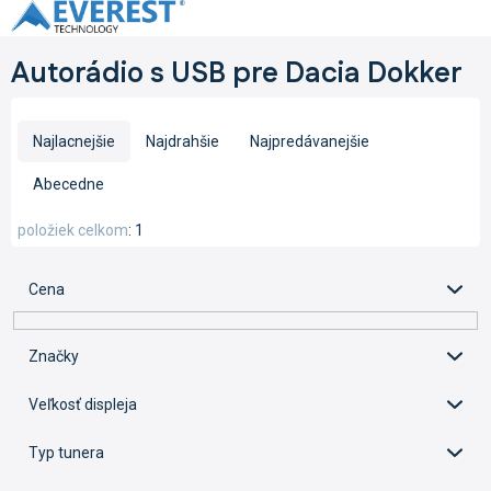
Prejsť
na
obsah
Autorádio s USB pre Dacia Dokker
R
a
Najlacnejšie
Najdrahšie
Najpredávanejšie
d
e
Abecedne
n
i
položiek celkom
1
e
p
Cena
r
o
d
Značky
u
k
Veľkosť displeja
t
o
Typ tunera
v