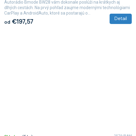
Autorádio Bmode BW28 vám dokonale poslúži na krátkych aj
dlhých cestách. Na prvý pohľad zaujme modernými technológiami
CarPlay a AndroidAuto, ktoré sa postarajú o...
Detail
€197,57
od
2579/RAM