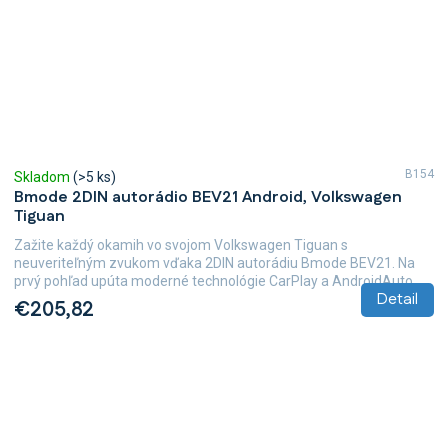
B154
Skladom
(>5 ks)
Bmode 2DIN autorádio BEV21 Android, Volkswagen
Tiguan
Zažite každý okamih vo svojom Volkswagen Tiguan s
neuveriteľným zvukom vďaka 2DIN autorádiu Bmode BEV21. Na
prvý pohľad upúta moderné technológie CarPlay a AndroidAuto,...
Detail
€205,82