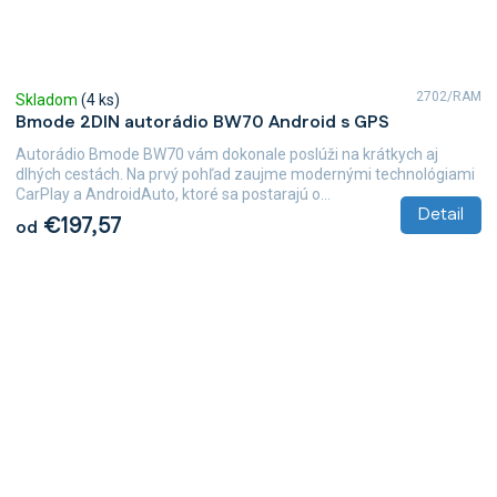
2702/RAM
Skladom
(4 ks)
Bmode 2DIN autorádio BW70 Android s GPS
Autorádio Bmode BW70 vám dokonale poslúži na krátkych aj
dlhých cestách. Na prvý pohľad zaujme modernými technológiami
CarPlay a AndroidAuto, ktoré sa postarajú o...
Detail
€197,57
od