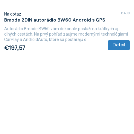
B438
Na dotaz
Bmode 2DIN autorádio BW60 Android s GPS
Autorádio Bmode BW60 vám dokonale poslúži na krátkych aj
dlhých cestách. Na prvý pohľad zaujme modernými technológiami
CarPlay a AndroidAuto, ktoré sa postarajú o...
Detail
€197,57