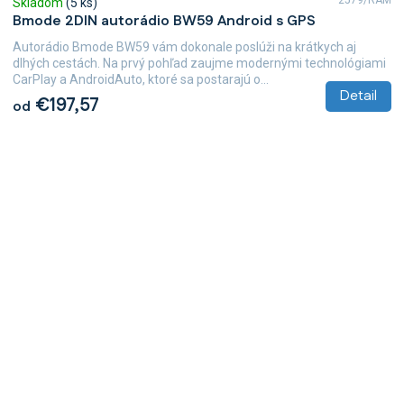
Skladom
(5 ks)
Bmode 2DIN autorádio BW59 Android s GPS
Autorádio Bmode BW59 vám dokonale poslúži na krátkych aj
dlhých cestách. Na prvý pohľad zaujme modernými technológiami
CarPlay a AndroidAuto, ktoré sa postarajú o...
Detail
€197,57
od