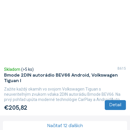
B615
Skladom
(>5 ks)
Bmode 2DIN autorádio BEV66 Android, Volkswagen
Tiguan I
Zažite každý okamih vo svojom Volkswagen Tiguan s
neuveriteľným zvukom vďaka 2DIN autorádiu Bmode BEV66. Na
prvý pohľad upúta moderné technológie CarPlay a AndroidAuto,...
Detail
€205,82
Načítať 12 ďalších