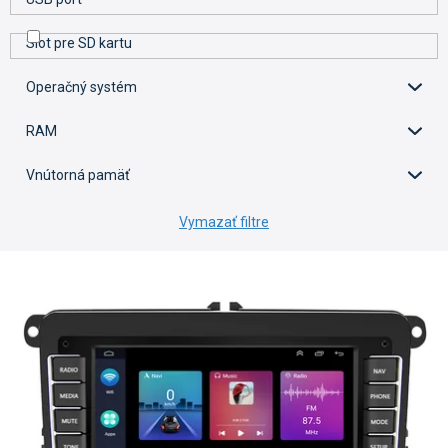
Slot pre SD kartu
Operačný systém
RAM
Vnútorná pamäť
Vymazať filtre
V
ý
p
i
s
p
r
o
d