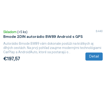
B440
Skladom
(>5 ks)
Bmode 2DIN autorádio BW89 Android s GPS
Autorádio Bmode BW89 vám dokonale poslúži na krátkych aj
dlhých cestách. Na prvý pohľad zaujme modernými technológiami
CarPlay a AndroidAuto, ktoré sa postarajú o...
Detail
€197,57