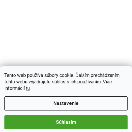
Tento web používa súbory cookie. Ďalším prechádzaním
tohto webu vyjadrujete súhlas s ich používaním. Viac
informácií
tu
.
B608
Skladom
(4 ks)
Podofo 2DIN autorádio PEV36 Android, Volkswagen
Tiguan I
Nastavenie
Zažite každý okamih vo svojom Volkswagen Tiguan I s
neuveriteľným zvukom vďaka 2DIN autorádiu Podofo PEV36. Na
prvý pohľad upúta moderné technológie CarPlay a...
Súhlasím
Detail
€172,82