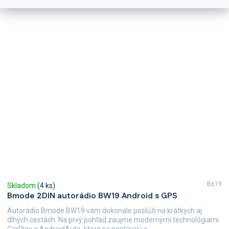
B619
Skladom
(4 ks)
Bmode 2DIN autorádio BW19 Android s GPS
Autorádio Bmode BW19 vám dokonale poslúži na krátkych aj
dlhých cestách. Na prvý pohľad zaujme modernými technológiami