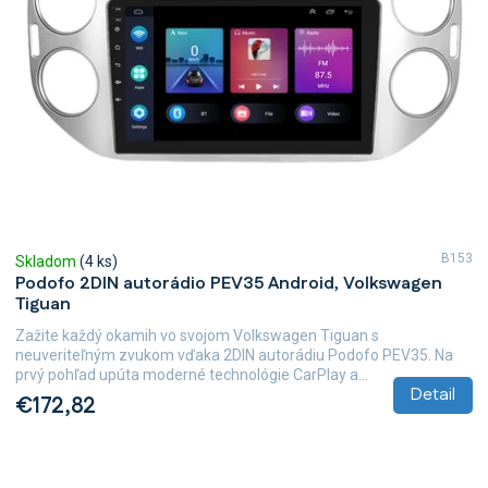
B153
Skladom
(4 ks)
Podofo 2DIN autorádio PEV35 Android, Volkswagen
Tiguan
Zažite každý okamih vo svojom Volkswagen Tiguan s
neuveriteľným zvukom vďaka 2DIN autorádiu Podofo PEV35. Na
prvý pohľad upúta moderné technológie CarPlay a...
Detail
€172,82