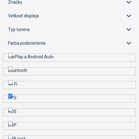
d
Značky
u
k
Veľkosť displeja
t
o
Typ tunera
v
Farba podsvietenia
CarPlay a Android Auto
Bluetooth
Wi-Fi
GPS
RDS
DSP
USB port