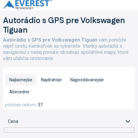
Prejsť
na
obsah
Autorádio s GPS pre Volkswagen
Tiguan
Autorádio s GPS pre Volkswagen Tiguan
vám pomôže
nájsť cestu, kamkoľvek sa vyberiete. Všetky autorádiá s
navigáciou v našej ponuke obsahujú spoľahlivé mapy, ktoré
vám uľahčia cestovanie.
R
a
Najlacnejšie
Najdrahšie
Najpredávanejšie
d
e
Abecedne
n
i
položiek celkom
37
e
p
Cena
r
o