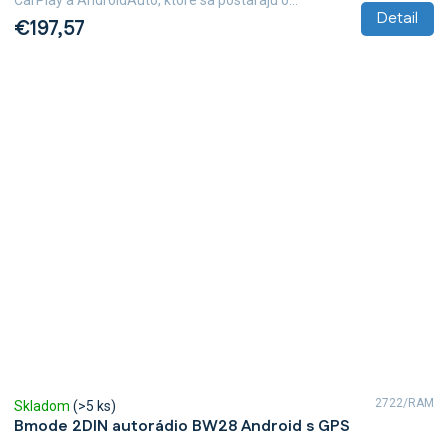
CarPlay a AndroidAuto, ktoré sa postarajú o...
Detail
€197,57
2722/RAM
Skladom
(>5 ks)
Bmode 2DIN autorádio BW28 Android s GPS