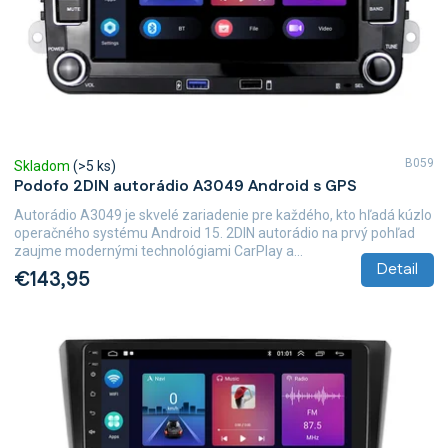
B059
Skladom
(>5 ks)
Podofo 2DIN autorádio A3049 Android s GPS
Autorádio A3049 je skvelé zariadenie pre každého, kto hľadá kúzlo
operačného systému Android 15. 2DIN autorádio na prvý pohľad
zaujme modernými technológiami CarPlay a...
Detail
€143,95