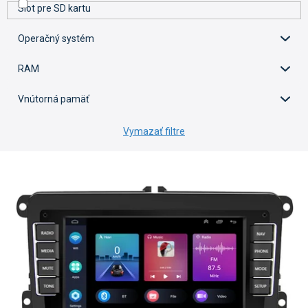
Slot pre SD kartu
Operačný systém
RAM
Vnútorná pamäť
Vymazať filtre
V
ý
p
i
s
p
r
o
d
u