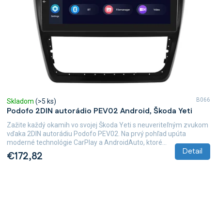
B066
Skladom
(>5 ks)
Podofo 2DIN autorádio PEV02 Android, Škoda Yeti
Zažite každý okamih vo svojej Škoda Yeti s neuveriteľným zvukom
vďaka 2DIN autorádiu Podofo PEV02. Na prvý pohľad upúta
moderné technológie CarPlay a AndroidAuto, ktoré...
Detail
€172,82