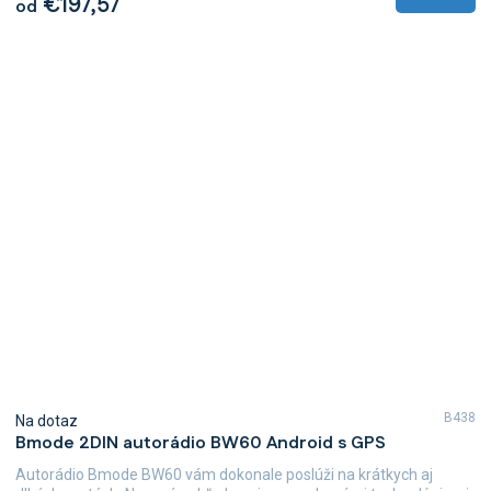
€197,57
od
B438
Na dotaz
Bmode 2DIN autorádio BW60 Android s GPS
Autorádio Bmode BW60 vám dokonale poslúži na krátkych aj