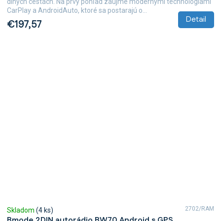
dlhých cestách. Na prvý pohľad zaujme modernými technológiami
CarPlay a AndroidAuto, ktoré sa postarajú o...
Detail
€197,57
2702/RAM
Skladom
(4 ks)
Bmode 2DIN autorádio BW70 Android s GPS