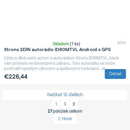
B593
Skladom
(1 ks)
Priemerné
Xtrons 2DIN autorádio ID90MTVL Android s GPS
hodnotenie
produktu
Užite si dlhé cesty autom s autorádiom Xtrons ID90MTVL, ktoré
je
vám prinesie neobmedzenú zábavu. Toto autorádio sa môže
5,0
pochváliť vysokým výkonom a špičkovými funkciami. Je...
z
Detail
€226,44
5
hviezdičiek.
Načítať 12 ďalších
S
1
3
t
O
r
27
položiek celkom
v
á
Hore
l
n
á
k