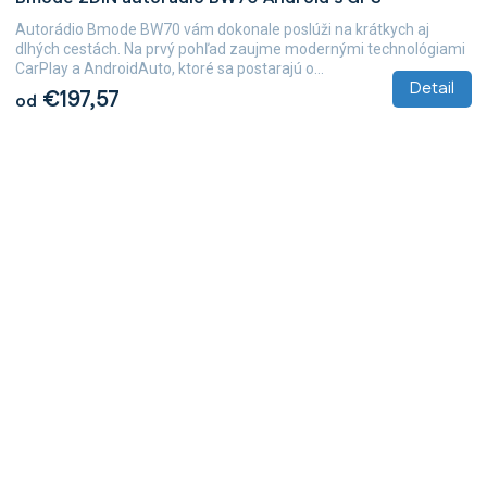
Autorádio Bmode BW70 vám dokonale poslúži na krátkych aj
dlhých cestách. Na prvý pohľad zaujme modernými technológiami
CarPlay a AndroidAuto, ktoré sa postarajú o...
Detail
€197,57
od