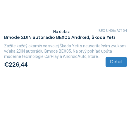
BEX-UN06/A7104
Na dotaz
Priemerné
Bmode 2DIN autorádio BEX05 Android, Škoda Yeti
hodnotenie
produktu
Zažite každý okamih vo svojej Škoda Yeti s neuveriteľným zvukom
je
vďaka 2DIN autorádiu Bmode BEX05. Na prvý pohľad upúta
5,0
moderné technológie CarPlay a AndroidAuto, ktoré...
z
Detail
€226,44
5
hviezdičiek.