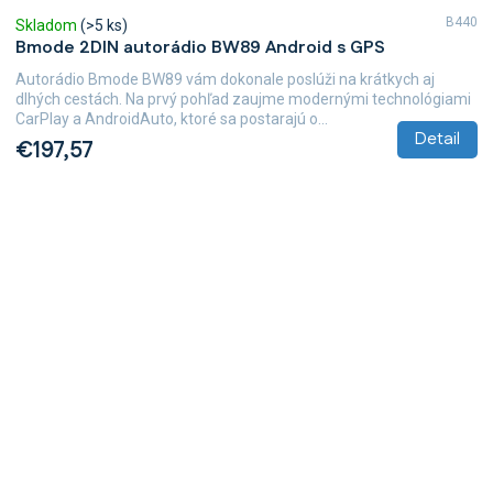
B440
Skladom
(>5 ks)
Bmode 2DIN autorádio BW89 Android s GPS
Autorádio Bmode BW89 vám dokonale poslúži na krátkych aj
dlhých cestách. Na prvý pohľad zaujme modernými technológiami
CarPlay a AndroidAuto, ktoré sa postarajú o...
Detail
€197,57