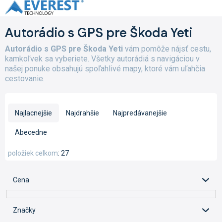
Prejsť
na
obsah
Autorádio s GPS pre Škoda Yeti
Autorádio s GPS pre Škoda Yeti
vám pomôže nájsť cestu,
kamkoľvek sa vyberiete. Všetky autorádiá s navigáciou v
našej ponuke obsahujú spoľahlivé mapy, ktoré vám uľahčia
cestovanie.
R
a
Najlacnejšie
Najdrahšie
Najpredávanejšie
d
e
Abecedne
n
i
položiek celkom
27
e
p
Cena
r
o
d
Značky
u