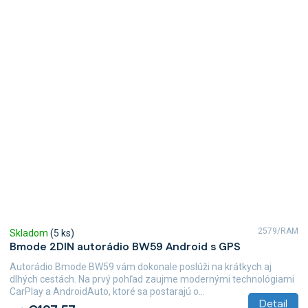
2579/RAM
Skladom
(5 ks)
Bmode 2DIN autorádio BW59 Android s GPS
Autorádio Bmode BW59 vám dokonale poslúži na krátkych aj
dlhých cestách. Na prvý pohľad zaujme modernými technológiami
CarPlay a AndroidAuto, ktoré sa postarajú o...
Detail