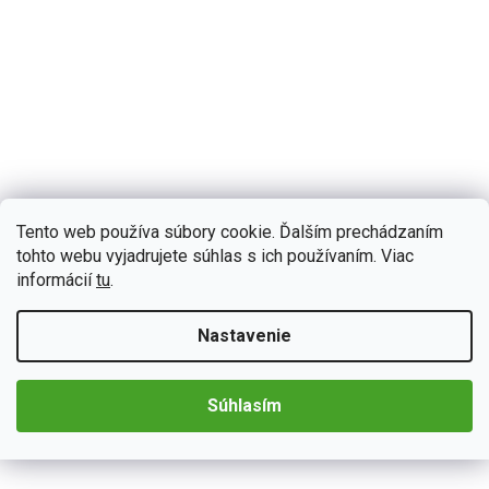
Tento web používa súbory cookie. Ďalším prechádzaním
tohto webu vyjadrujete súhlas s ich používaním. Viac
B619
Skladom
(4 ks)
informácií
tu
.
Bmode 2DIN autorádio BW19 Android s GPS
Autorádio Bmode BW19 vám dokonale poslúži na krátkych aj
Nastavenie
dlhých cestách. Na prvý pohľad zaujme modernými technológiami
CarPlay a AndroidAuto, ktoré sa postarajú o...
Detail
€197,57
Súhlasím