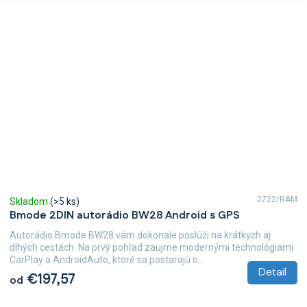
2722/RAM
Skladom
(>5 ks)
Bmode 2DIN autorádio BW28 Android s GPS
Autorádio Bmode BW28 vám dokonale poslúži na krátkych aj
dlhých cestách. Na prvý pohľad zaujme modernými technológiami
CarPlay a AndroidAuto, ktoré sa postarajú o...
Detail
€197,57
od