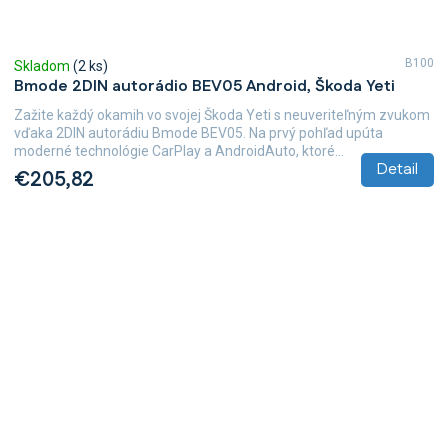
B100
Skladom
(2 ks)
Bmode 2DIN autorádio BEV05 Android, Škoda Yeti
Zažite každý okamih vo svojej Škoda Yeti s neuveriteľným zvukom
vďaka 2DIN autorádiu Bmode BEV05. Na prvý pohľad upúta
moderné technológie CarPlay a AndroidAuto, ktoré...
Detail
€205,82