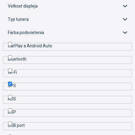
k
Veľkosť displeja
t
o
Typ tunera
v
Farba podsvietenia
CarPlay a Android Auto
Bluetooth
Wi-Fi
GPS
RDS
DSP
USB port