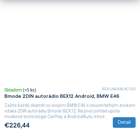
BEX-UN06M/A7200
Skladom
(>5 ks)
Bmode 2DIN autorádio BEX12 Android, BMW E46
Zažite každý okamih vo svojom BMW E46 s neuveriteľným zvukom
vďaka 2DIN autorádiu Bmode BEX12. Na prvý pohľad upúta
moderné technológie CarPlay a AndroidAuto, ktoré...
Detail
€226,44