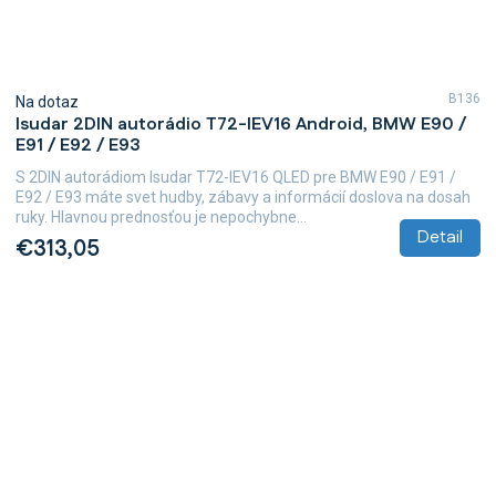
B136
Na dotaz
Isudar 2DIN autorádio T72-IEV16 Android, BMW E90 /
E91 / E92 / E93
S 2DIN autorádiom Isudar T72-IEV16 QLED pre BMW E90 / E91 /
E92 / E93 máte svet hudby, zábavy a informácií doslova na dosah
ruky. Hlavnou prednosťou je nepochybne...
Detail
€313,05