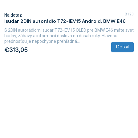
B128
Na dotaz
Isudar 2DIN autorádio T72-IEV15 Android, BMW E46
S 2DIN autorádiom Isudar T72-IEV15 QLED pre BMW E46 máte svet
hudby, zábavy a informácií doslova na dosah ruky. Hlavnou
prednosťou je nepochybne prehľadná...
Detail
€313,05