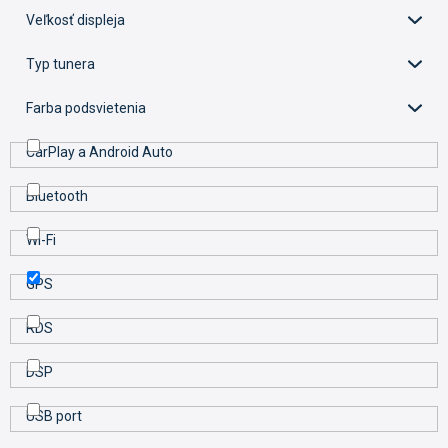
k
Veľkosť displeja
t
o
Typ tunera
v
Farba podsvietenia
CarPlay a Android Auto
Bluetooth
Wi-Fi
GPS
RDS
DSP
USB port