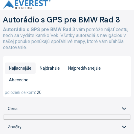
Prejsť
na
obsah
Autorádio s GPS pre BMW Rad 3
Autorádio s GPS pre BMW Rad 3
vám pomôže nájsť cestu,
nech sa vydáte kamkoľvek. Všetky autorádiá s navigáciou v
našej ponuke ponúkajú spoľahlivé mapy, ktoré vám uľahčia
cestovanie.
R
a
Najlacnejšie
Najdrahšie
Najpredávanejšie
d
e
Abecedne
n
i
položiek celkom
20
e
p
Cena
r
o
d
Značky
u