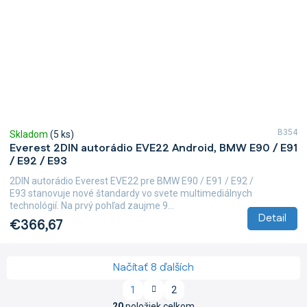
B354
Skladom
(5 ks)
Everest 2DIN autorádio EVE22 Android, BMW E90 / E91
/ E92 / E93
2DIN autorádio Everest EVE22 pre BMW E90 / E91 / E92 /
E93 stanovuje nové štandardy vo svete multimediálnych
technológií. Na prvý pohľad zaujme 9...
Detail
€366,67
Načítať 8 ďalších
S
1
2
t
O
20
položiek celkom