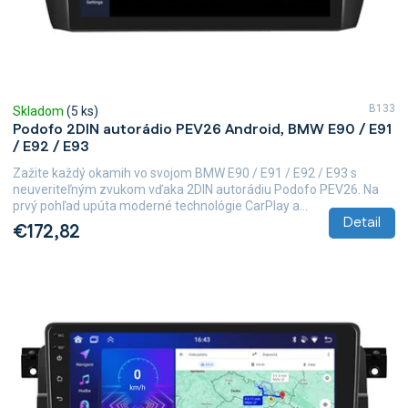
B133
Skladom
(5 ks)
Podofo 2DIN autorádio PEV26 Android, BMW E90 / E91
/ E92 / E93
Zažite každý okamih vo svojom BMW E90 / E91 / E92 / E93 s
neuveriteľným zvukom vďaka 2DIN autorádiu Podofo PEV26. Na
prvý pohľad upúta moderné technológie CarPlay a...
Detail
€172,82