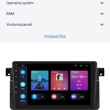
Operačný systém
RAM
Vnútorná pamäť
Vymazať filtre
V
ý
p
i
s
p
r
o
d
u
k
t