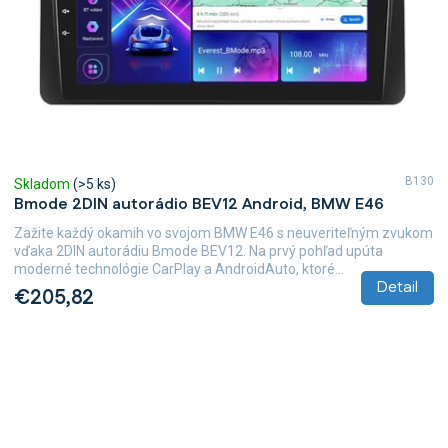
B130
Skladom
(>5 ks)
Bmode 2DIN autorádio BEV12 Android, BMW E46
Zažite každý okamih vo svojom BMW E46 s neuveriteľným zvukom
vďaka 2DIN autorádiu Bmode BEV12. Na prvý pohľad upúta
moderné technológie CarPlay a AndroidAuto, ktoré...
Detail
€205,82