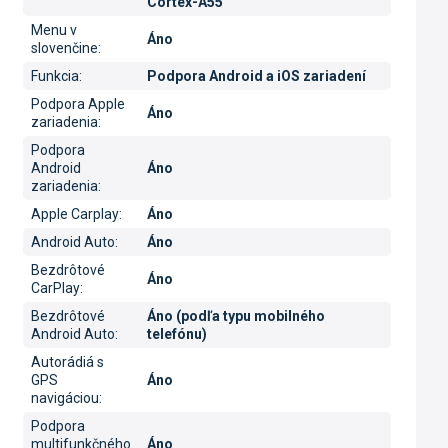
Cortex-A55
Menu v
Áno
slovenčine
:
Funkcia
:
Podpora Android a iOS zariadení
Podpora Apple
Áno
zariadenia
:
Podpora
Android
Áno
zariadenia
:
Apple Carplay
:
Áno
Android Auto
:
Áno
Bezdrôtové
Áno
CarPlay
:
Bezdrôtové
Áno (podľa typu mobilného
Android Auto
:
telefónu)
Autorádiá s
GPS
Áno
navigáciou
:
Podpora
multifunkčného
Áno