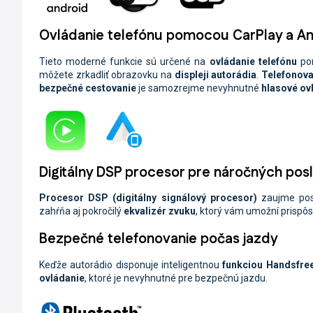
Ovládanie telefónu pomocou CarPlay a A
Tieto moderné funkcie sú určené na
ovládanie telefónu
po
môžete zrkadliť obrazovku na
displeji autorádia
.
Telefonova
bezpečné cestovanie
je samozrejme nevyhnutné
hlasové ov
Digitálny DSP procesor pre náročných po
Procesor
DSP
(digitálny signálový procesor)
zaujme po
zahŕňa aj pokročilý
ekvalizér zvuku
, ktorý vám umožní prispô
Bezpečné telefonovanie počas jazdy
Keďže autorádio disponuje inteligentnou
funkciou Handsfre
ovládanie
, ktoré je nevyhnutné pre bezpečnú jazdu.