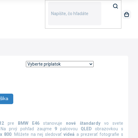
šíka
E12
pre
BMW E46
stanovuje
nové štandardy
vo svete
 Na prvý pohľad zaujme
9
palcovou
QLED
obrazovkou s
x 800
. Môžete na nej sledovať
videá
a prezerať fotografie s