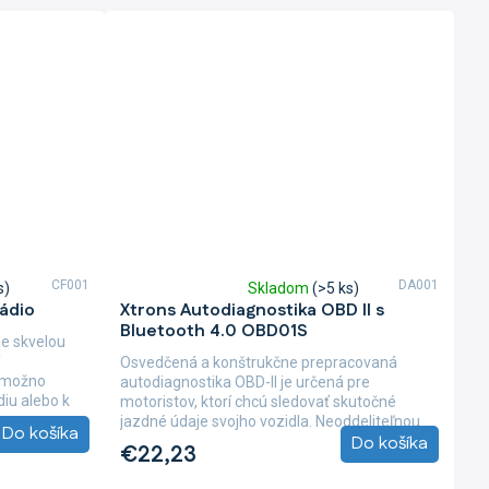
CF001
DA001
s)
Skladom
(>5 ks)
Priemerné
ádio
Xtrons Autodiagnostika OBD II s
hodnotenie
Bluetooth 4.0 OBD01S
produktu
je skvelou
je
Osvedčená a konštrukčne prepracovaná
5,0
n možno
autodiagnostika OBD-II je určená pre
z
diu alebo k
motoristov, ktorí chcú sledovať skutočné
5
jazdné údaje svojho vozidla. Neoddeliteľnou
Do košíka
hviezdičiek.
Do košíka
súčasťou tejto...
€22,23