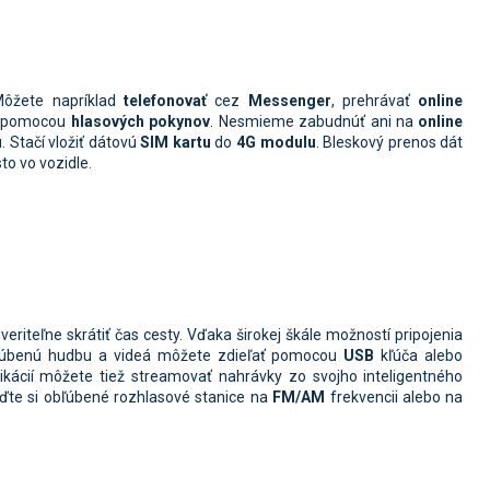
Môžete napríklad
telefonovať
cez
Messenger
, prehrávať
online
ť pomocou
hlasových pokynov
. Nesmieme zabudnúť ani na
online
. Stačí vložiť dátovú
SIM kartu
do
4G modulu
. Bleskový prenos dát
to vo vozidle.
iteľne skrátiť čas cesty. Vďaka širokej škále možností pripojenia
bľúbenú hudbu a videá môžete zdieľať pomocou
USB
kľúča alebo
ikácií môžete tiež streamovať nahrávky zo svojho inteligentného
ďte si obľúbené rozhlasové stanice na
FM/AM
frekvencii alebo na