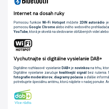
Internet na dosah ruky
Pomocou funkcie
Wi-Fi
Hotspot
môžete
2DIN
autorádio
j
pomocou
Google Chrome
alebo iného webového prehliadača, 
YouTube
, ktorá je skvelá na sledovanie obľúbených videí aleb
Vychutnajte si digitálne vysielanie DAB+
Digitálne rozhlasové vysielanie
DAB+
je
novinkou
na trhu, kt
Digitálne vysielanie zaručuje
kvalitnejší signál
bez rušenia.
fotografie moderátorov
,
diagramy počasia
a ďalšie informác
potrebujete špeciálnu anténu, ktorú nájdete v našej ponuke. 