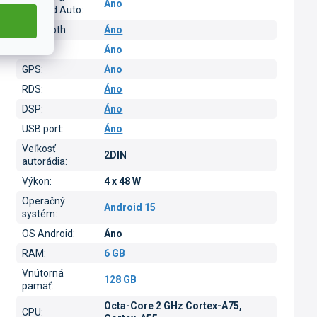
Áno
Android Auto
:
Bluetooth
:
Áno
Wi-Fi
:
Áno
GPS
:
Áno
RDS
:
Áno
DSP
:
Áno
USB port
:
Áno
Veľkosť
2DIN
autorádia
:
Výkon
:
4 x 48 W
Operačný
Android 15
systém
:
OS Android
:
Áno
RAM
:
6 GB
Vnútorná
128 GB
pamäť
:
Octa-Core 2 GHz Cortex-A75,
CPU
: