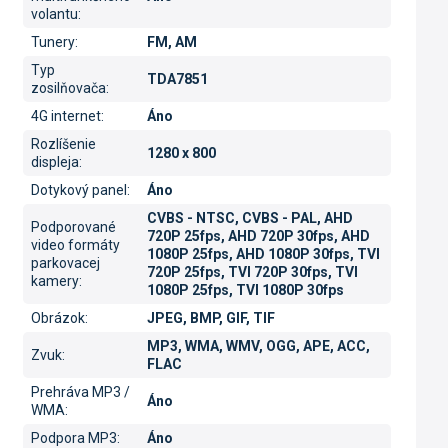
volantu
:
Tunery
:
FM, AM
Typ
TDA7851
zosilňovača
:
4G internet
:
Áno
Rozlíšenie
1280 x 800
displeja
:
Dotykový panel
:
Áno
CVBS - NTSC, CVBS - PAL, AHD
Podporované
720P 25fps, AHD 720P 30fps, AHD
video formáty
1080P 25fps, AHD 1080P 30fps, TVI
parkovacej
720P 25fps, TVI 720P 30fps, TVI
kamery
:
1080P 25fps, TVI 1080P 30fps
Obrázok
:
JPEG, BMP, GIF, TIF
MP3, WMA, WMV, OGG, APE, ACC,
Zvuk
:
FLAC
Prehráva MP3 /
Áno
WMA
:
Podpora MP3
:
Áno