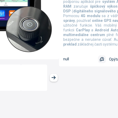
podporou aplikácií pre
systém 
RAM
zaručuje
špičkový výkon
DSP
(
digitálneho signálového 
Pomocou
4G
modulu
sa z vášh
správy
, používať
online
GPS na
užitočné funkcie. Váš mobiln
funkcii
CarPlay
a
Android Aut
multimediálne centrum
plné fu
bezpečne a nerušene cúvať. Aut
preklad
základnej časti systému
null
Opýta