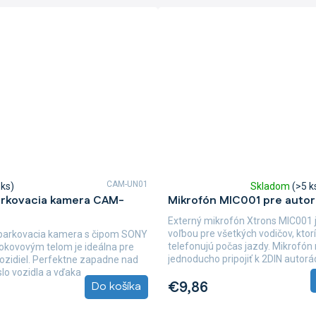
CAM-UN01
 ks)
Skladom
(>5 k
Priemerné
arkovacia kamera CAM-
Mikrofón MIC001 pre autor
hodnotenie
produktu
Externý mikrofón Xtrons MIC001 
je
voľbou pre všetkých vodičov, ktorí
 parkovacia kamera s čipom SONY
3,0
telefonujú počas jazdy. Mikrofó
okovovým telom je ideálna pre
z
jednoducho pripojiť k 2DIN autorá
vozidiel. Perfektne zapadne nad
5
súprave...
slo vozidla a vďaka
hviezdičiek.
€9,86
Do košíka
mu...