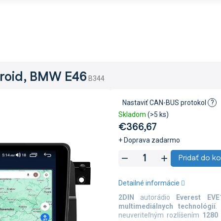
droid, BMW E46
B344
Nastaviť CAN-BUS protokol
?
Skladom
(>5 ks)
€366,67
+ Doprava zadarmo
Jednotková
Pridať do ko
cena:
Detailné informácie
2DIN
autorádio
Everest EV
multimediálnych technológií
.
neuveriteľným rozlíšením
1280 