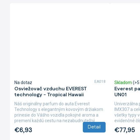
EA018
Na dotaz
Skladom
(>5
Osviežovač vzduchu EVEREST
Everest p
technology - Tropical Hawaii
UN01
Náš originálny parfum do auta Everest
Univerzálna
Technology s elegantným kovovým držiakom
IMX307 a cel
prinesie do Vášho vozidla pokojné aroma a
všetky typy 
premení každú cestu na nezabudnuteľný
evidenčné čí
Detail
zážitok, a to až...
bezúdržbové
€6,93
€77,95