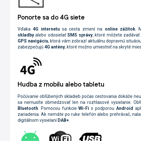
Ponorte sa do 4G siete
Vďaka
4G internetu
sa cesta zmení na
online zážitok
. 
skladby
alebo odosielať
SMS
správy
, ktoré môžete zadáva
GPS navigáciu
, ktorá vám zobrazí aktuálnu dopravnú situáciu
zabezpečujú
4G antény
, ktoré možno umiestniť na skryté mies
Hudba z mobilu alebo tabletu
Počúvanie obľúbených skladieb počas cestovania dokáže neuver
sa nemusíte obmedzovať len na rozhlasové vysielanie. O
Bluetooth
. Pomocou funkcie
Wi-Fi
s podporou
Android
apl
zariadenia. Ak nemáte po ruke telefón alebo prehrávač, nala
digitálnom vysielaní
DAB+
.