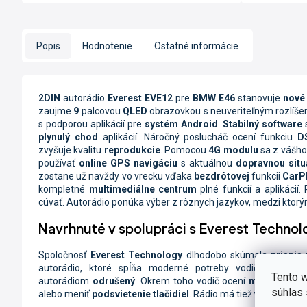
Popis
Hodnotenie
Ostatné informácie
2DIN
autorádio
Everest EVE12
pre
BMW E46
stanovuje
nové
zaujme
9
palcovou
QLED
obrazovkou s neuveriteľným rozlíš
s podporou aplikácií pre
systém Android
.
Stabilný software
plynulý chod
aplikácií.
Náročný poslucháč ocení funkciu
D
zvyšuje kvalitu
reprodukcie
. Pomocou
4G
modulu
sa z vášho
používať
online
GPS navigáciu
s aktuálnou
dopravnou situ
zostane už navždy vo vrecku vďaka
bezdrôtovej
funkcii
CarP
kompletné
multimediálne centrum
plné funkcií a aplikácií
cúvať. Autorádio ponúka výber z rôznych jazykov, medzi ktorým
Navrhnuté v spolupráci s Everest Technol
Spoločnosť
Everest Technology
dlhodobo skúmala
priania
autorádio, ktoré spĺňa moderné potreby vodičov. Auto
Tento w
autorádiom
odrušený
. Okrem toho vodič ocení
manuálne tla
súhlas 
alebo meniť
podsvietenie tlačidiel
. Rádio má tiež
vyladený s