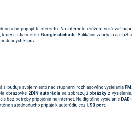
ednoducho pripojiť k internetu. Na internete môžete surfovať napr.
ktorý si stiahnete z
Google
obchodu
. Aplikácie zahŕňajú aj službu
o hudobných klipov.
orá si buduje svoje miesto nad stupňami rozhlasového vysielania
FM
.
 Na obrazovke
2DIN
autorádia
sa zobrazujú
obrázky
z vysielania,
ie bez potreby pripojenia na internet. Na digitálne vysielanie
DAB+
Anténa sa jednoducho pripája k autorádiu cez
USB port
.