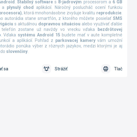
Android
.
Stabilný software
s
8-jadrovým
procesorom a
6 GB
a
plynulý chod
aplikácií.
Náročný poslucháč ocení funkciu
procesora)
, ktorá mnohonásobne zvyšuje kvalitu
reprodukcie
.
o autorádia stane smartfón, z ktorého môžete posielať
SMS
vigáciu
s aktuálnou
dopravnou situáciou
alebo využívať ďalšie
ý telefón zostane už navždy vo vrecku vďaka
bezdrôtovej
o
.
Vďaka
systému Android 15
budete mať v aute kompletné
nkcií a aplikácií. Pohľad z
parkovacej kamery
vám umožní
orádio ponúka výber z rôznych jazykov, medzi ktorými je aj
 do
slovenčiny
.
ť sa
Strážiť
Tlač