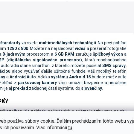
 štandardy
vo svete
multimediálnych technológií
. Na prvý pohľad
ením
1280 x 800
. Môžete na nej sledovať
videá
a prezerať fotografie
s
8-jadrovým
procesorom a
6 GB RAM
zaručuje
špičkový výkon
a
SP
(
digitálneho signálového procesora)
, ktorá mnohonásobne
 autorádia stane smartfón, z ktorého môžete posielať
SMS správy
,
áciou
alebo využívať ďalšie užitočné funkcie. Váš mobilný telefón
lay
a
Android Auto
.
Vďaka
systému Android 15
budete mať v aute
. Pohľad z
parkovacej kamery
vám umožní bezpečne a nerušene
i je aj
preklad
základnej časti systému do
slovenčiny
.
ogy
 zákazníkov
. Na základe požiadaviek a spätnej väzby sme navrhli
rádiám nechýba napríklad
kvalitný FM tuner
, ktorý je navyše
eb používa súbory cookie. Ďalším prechádzaním tohto webu vyj
čidlo
, ktorým môže počas jazdy
meniť hlasitosť
,
nastavovať jas
s ich používaním. Viac informácií
tu
.
oftware
, ktorý nemá vysoké
hardwarové nároky
.