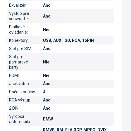
Ekvalizér
:
Áno
Výstup pre
Áno
subwoofer
:
Diaľkové
Nie
ovládanie
:
Konektory
:
USB, AUX, ISO, RCA, 16PIN
Slot pre SIM
:
Áno
Slot pre
pamäťové
Nie
karty
:
HDMI
:
Nie
Jack vstup
:
Áno
Počet kanálov
:
4
RCA výstup
:
Áno
2 DIN
:
Áno
Výrobca
BMW
automobilu
:
RMVB, RM, FLV, 3GP, MPEG, DVIX,