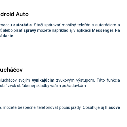
ndroid Auto
mocou
autorádia
. Stačí spárovať mobilný telefón s autorádiom a
ť
alebo písať
správy
môžete napríklad aj v aplikácii
Messenger
. Na
ládanie
.
slucháčov
slucháčov svojím
vynikajúcim
zvukovým výstupom. Táto funkcia
sobiť zvuk obľúbenej skladby vašim požiadavkám.
e
, môžete
bezpečne telefonovať počas jazdy. Obsahuje aj
hlasové