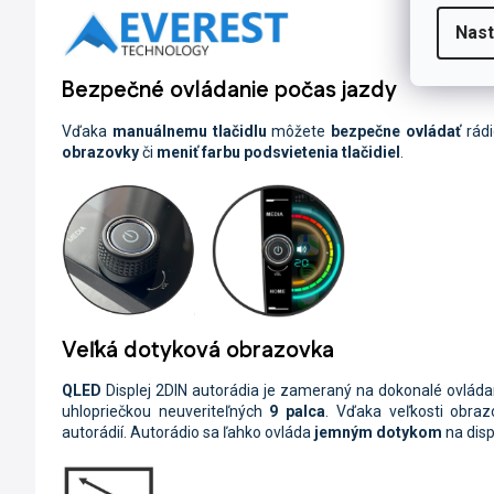
Nast
Bezpečné ovládanie počas jazdy
Vďaka
manuálnemu tlačidlu
môžete
bezpečne ovládať
rádi
obrazovky
či
meniť farbu podsvietenia tlačidiel
.
Veľká dotyková obrazovka
QLED
Displej
2DIN autorádia je zameraný na dokonalé ovláda
uhlopriečkou neuveriteľných
9 palca
. Vďaka veľkosti obraz
autorádií. Autorádio sa ľahko ovláda
jemným dotykom
na displ