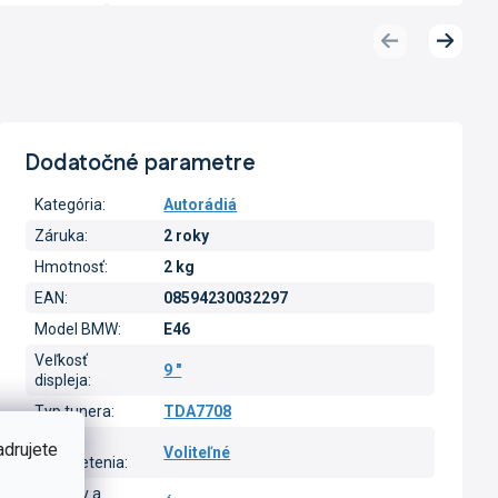
Predchádzajúci
Ďalší
produkt
produk
Dodatočné parametre
Kategória
:
Autorádiá
Záruka
:
2 roky
Hmotnosť
:
2 kg
EAN
:
08594230032297
Model BMW
:
E46
Veľkosť
9 "
displeja
:
Typ tunera
:
TDA7708
Farba
adrujete
Voliteľné
podsvietenia
:
CarPlay a