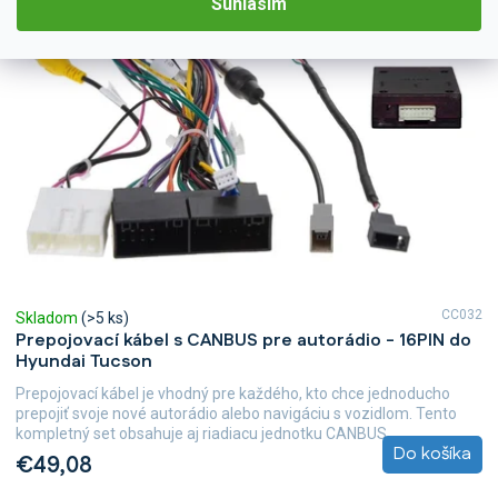
Súhlasím
CC032
Skladom
(>5 ks)
Prepojovací kábel s CANBUS pre autorádio - 16PIN do
Hyundai Tucson
Prepojovací kábel je vhodný pre každého, kto chce jednoducho
prepojiť svoje nové autorádio alebo navigáciu s vozidlom. Tento
kompletný set obsahuje aj riadiacu jednotku CANBUS,...
Do košíka
€49,08