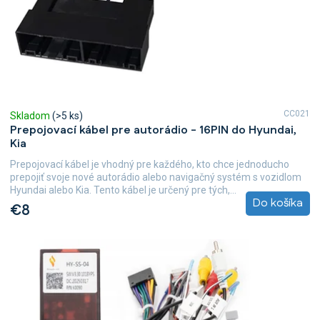
u
k
t
o
v
CC021
Skladom
(>5 ks)
Prepojovací kábel pre autorádio - 16PIN do Hyundai,
Kia
Prepojovací kábel je vhodný pre každého, kto chce jednoducho
prepojiť svoje nové autorádio alebo navigačný systém s vozidlom
Hyundai alebo Kia. Tento kábel je určený pre tých,...
Do košíka
€8