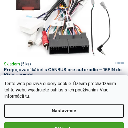
CC038
Skladom
(5 ks)
Prepojovací kábel s CANBUS pre autorádio – 16PIN do
Kia a Hyundai
Tento web používa súbory cookie. Ďalším prechádzaním
Prepojovací kábel s CANBUS dekodérom umožňuje pripojenie
autorádia k vozidlám Kia a Hyundai bez potreby úpravy pôvodnej
tohto webu vyjadrujete súhlas s ich používaním. Viac
kabeláže. Zachováva ovládanie na volante, podporuje...
informácií
tu
.
Do košíka
€44,96
Nastavenie