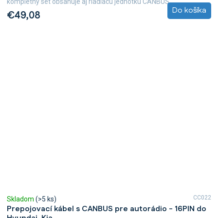
kompletný set obsahuje aj riadiacu jednotku CANBUS,...
Do košíka
€49,08
CC022
Skladom
(>5 ks)
Prepojovací kábel s CANBUS pre autorádio - 16PIN do