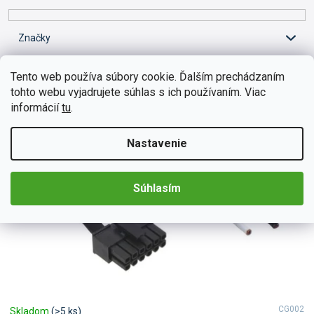
r
o
d
Značky
u
k
V
Tento web používa súbory cookie. Ďalším prechádzaním
t
ý
tohto webu vyjadrujete súhlas s ich používaním. Viac
o
p
informácií
tu
.
v
i
s
Nastavenie
p
r
o
Súhlasím
d
u
k
t
o
v
CG002
Skladom
(>5 ks)