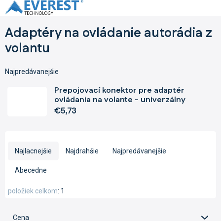
Prejsť
na
obsah
Adaptéry na ovládanie autorádia z
volantu
Najpredávanejšie
Prepojovací konektor pre adaptér
ovládania na volante - univerzálny
€5,73
R
a
Najlacnejšie
Najdrahšie
Najpredávanejšie
d
e
Abecedne
n
i
položiek celkom
1
e
p
Cena