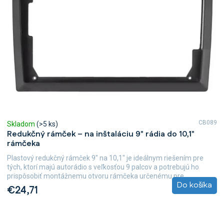
CB089
Skladom
(>5 ks)
Redukčný rámček – na inštaláciu 9" rádia do 10,1"
rámčeka
Plastový redukčný rámček 9" na 10,1" je ideálnym riešením pre
tých, ktorí majú autorádio s veľkosťou 9 palcov a potrebujú ho
prispôsobiť montážnemu otvoru rámčeka určenému pre...
Do košíka
€24,71