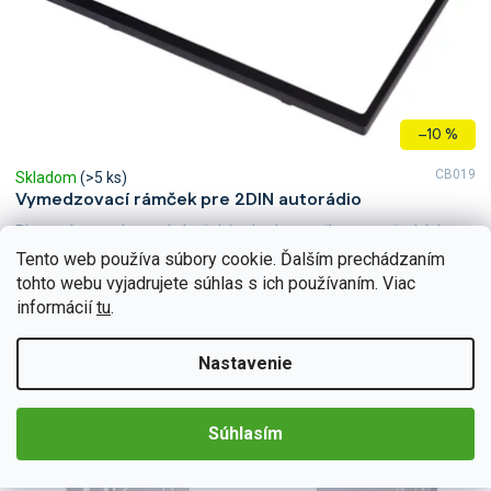
u
k
t
o
v
–10 %
CB019
Skladom
(>5 ks)
Vymedzovací rámček pre 2DIN autorádio
Plastový vymedzovací rámček je vhodnou voľbou pre všetkých,
ktorí sa rozhodli vylepšiť svoje vozidlo novým 2DIN rádiom. Rám je
Tento web používa súbory cookie. Ďalším prechádzaním
vhodný pre každého, kto kladie dôraz na dokonalosť...
tohto webu vyjadrujete súhlas s ich používaním. Viac
Do košíka
€7,38
informácií
tu
.
Nastavenie
Súhlasím