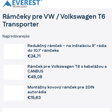
Prejsť
na
obsah
Rámčeky pre VW / Volkswagen T6
Transporter
Najpredávanejšie
Redukčný rámček – na inštaláciu 9" rádia
do 10,1" rámčeka
€24,71
Rámček pre Volkswagen T6 s kabelážou a
CANBUS
€49,08
Montážny kovový rámček pre 2DIN
autorádia
€15,63