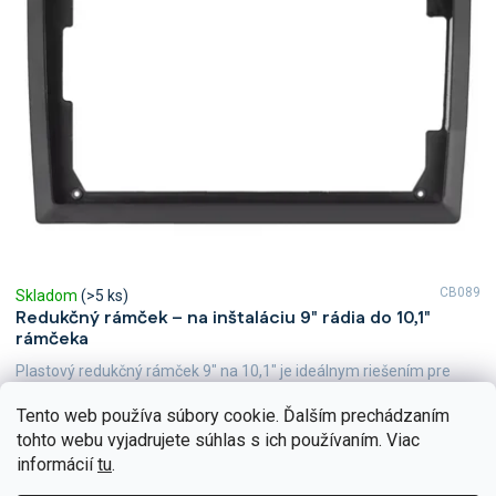
CB089
Skladom
(>5 ks)
Redukčný rámček – na inštaláciu 9" rádia do 10,1"
rámčeka
Plastový redukčný rámček 9" na 10,1" je ideálnym riešením pre
tých, ktorí majú autorádio s veľkosťou 9 palcov a potrebujú ho
prispôsobiť montážnemu otvoru rámčeka určenému pre...
Tento web používa súbory cookie. Ďalším prechádzaním
Do košíka
€24,71
tohto webu vyjadrujete súhlas s ich používaním. Viac
informácií
tu
.