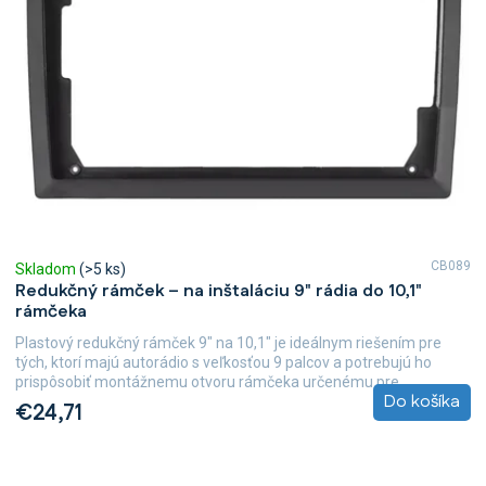
CB089
Skladom
(>5 ks)
Redukčný rámček – na inštaláciu 9" rádia do 10,1"
rámčeka
Plastový redukčný rámček 9" na 10,1" je ideálnym riešením pre
tých, ktorí majú autorádio s veľkosťou 9 palcov a potrebujú ho
prispôsobiť montážnemu otvoru rámčeka určenému pre...
Do košíka
€24,71