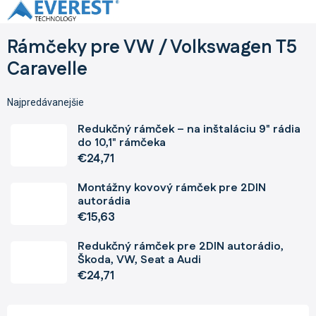
Prejsť
na
obsah
Rámčeky pre VW / Volkswagen T5
Caravelle
Najpredávanejšie
Redukčný rámček – na inštaláciu 9" rádia
do 10,1" rámčeka
€24,71
Montážny kovový rámček pre 2DIN
autorádia
€15,63
Redukčný rámček pre 2DIN autorádio,
Škoda, VW, Seat a Audi
€24,71