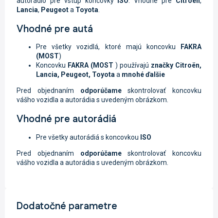
autorádio pre vstup koncovky
ISO
. Vhodné pre
Citroën
,
Lancia
,
Peugeot
a
Toyota
.
Vhodné pre autá
Pre všetky vozidlá, ktoré majú koncovku
FAKRA
(MOST
)
Koncovku
FAKRA (MOST
) používajú
značky Citroën,
Lancia, Peugeot,
Toyota
a
mnohé ďalšie
Pred objednaním
odporúčame
skontrolovať koncovku
vášho vozidla a autorádia s uvedeným obrázkom.
Vhodné pre autorádiá
Pre všetky autorádiá s koncovkou
ISO
Pred objednaním
odporúčame
skontrolovať koncovku
vášho vozidla a autorádia s uvedeným obrázkom.
Dodatočné parametre