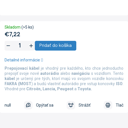
Skladom
(>5 ks)
€7,22
Jednotková
Pridať do košíka
cena:
Detailné informácie
Prepojovací kábel
je vhodný pre každého, kto chce jednoducho
prepojiť svoje nové
autorádio
alebo
navigáciu
s vozidlom. Tento
kábel
je určený pre tých, ktorí majú vo svojom vozidle koncovku
FAKRA (MOST
) a budú vlastniť autorádio pre vstup koncovky
ISO
.
Vhodné pre
Citroën, Lancia, Peugeot
a
Toyota.
null
Opýtať sa
Strážiť
Tlač