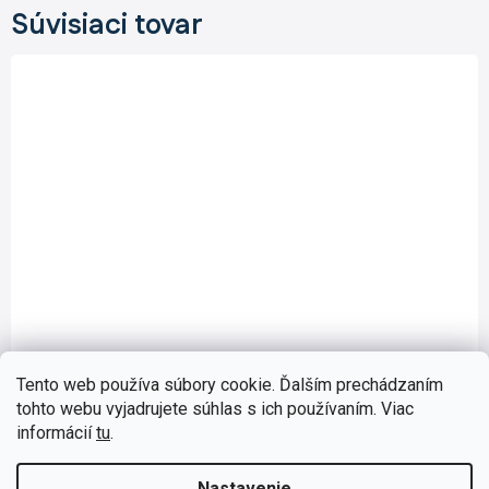
Súvisiaci tovar
Tento web používa súbory cookie. Ďalším prechádzaním
tohto webu vyjadrujete súhlas s ich používaním. Viac
CD002
Skladom
(>5 ks)
informácií
tu
.
Kľúče na demontáž autorádia - Clarion, JVC,
Kenwood, Panasonic
Nastavenie