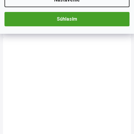
Kľúče na demontáž autorádia sú skvelým pomocníkom na
výmenu Vášho autorádia. Demontáž rádia pomocou týchto
kľúčov je veľmi jednoduchá a možno ju vykonať v priebehu
niekoľkých...
Súhlasím
Do košíka
€3,26