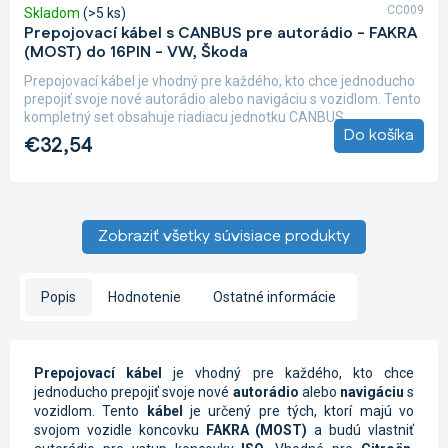
CC009
Skladom
(>5 ks)
Prepojovací kábel s CANBUS pre autorádio - FAKRA
(MOST) do 16PIN - VW, Škoda
Prepojovací kábel je vhodný pre každého, kto chce jednoducho
prepojiť svoje nové autorádio alebo navigáciu s vozidlom. Tento
kompletný set obsahuje riadiacu jednotku CANBUS,...
Do košíka
€32,54
Zobraziť všetky súvisiace produkty
Popis
Hodnotenie
Ostatné informácie
Prepojovací kábel
je vhodný pre každého, kto chce
jednoducho prepojiť svoje nové
autorádio
alebo
navigáciu
s
vozidlom. Tento
kábel
je určený pre tých, ktorí majú vo
svojom vozidle koncovku
FAKRA (MOST)
a budú vlastniť