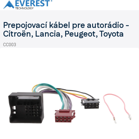
Prejsť
na
obsah
Prepojovací kábel pre autorádio -
Citroën, Lancia, Peugeot, Toyota
CC003