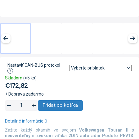
Nastaviť CAN-BUS protokol
?
Skladom
(>5 ks)
€172,82
+ Doprava zadarmo
Jednotková
Pridať do košíka
cena:
Detailné informácie
Zažite každý okamih vo svojom
Volkswagen Touran II
s
neuveriteľným zvukom
vďaka
2DIN autorádiu Podofo PEV13
.