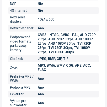
DSP
:
Nie
4G internet
:
Nie
Rozlíšenie
1024 x 600
displeja
:
Dotykový panel
:
Áno
CVBS - NTSC, CVBS - PAL, AHD 720P
Podporované
25fps, AHD 720P 30fps, AHD 1080P
video formáty
25fps, AHD 1080P 30fps, TVI 720P
parkovacej
25fps, TVI 720P 30fps, TVI 1080P
kamery
:
25fps, TVI 1080P 30fps
Obrázok
:
JPEG, BMP, GIF, TIF
MP3, WMA, WMV, OGG, APE, ACC,
Zvuk
:
FLAC
Prehráva MP3 /
Áno
WMA
:
Podpora MP3
:
Áno
Ekvalizér
:
Áno
Výstup pre
Áno
subwoofer
: