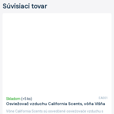
Súvisiaci tovar
EA001
Skladom
(>5 ks)
Osviežovač vzduchu California Scents, vôňa Višňa
Vône California Scents sú osvedčené osviežovače vzduchu s