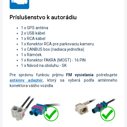
Príslušenstvo k autorádiu
1 x GPS anténa
2 x USB kábel
1 x RCA kábel
1 x Konektor RCA pre parkovaciu kameru
1 x CANBUS box (riadiaca jednotka)
1 x Rámček
1 x K
onektor FAKRA (MOST) - 16 PIN
1 x Návod na obsluhu - SK
Pre správnu funkciu príjmu
FM vysielania
potrebujete
anténny adaptér
, ktorý sa vyberá podľa anténneho
konektora vášho vozidla.