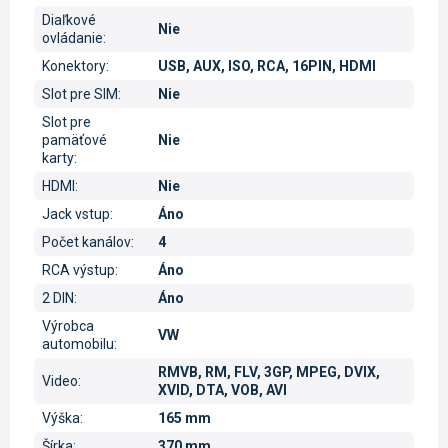
Diaľkové
Nie
ovládanie
:
Konektory
:
USB, AUX, ISO, RCA, 16PIN, HDMI
Slot pre SIM
:
Nie
Slot pre
pamäťové
Nie
karty
:
HDMI
:
Nie
Jack vstup
:
Áno
Počet kanálov
:
4
RCA výstup
:
Áno
2 DIN
:
Áno
Výrobca
VW
automobilu
:
RMVB, RM, FLV, 3GP, MPEG, DVIX,
Video
:
XVID, DTA, VOB, AVI
Výška
:
165 mm
Šírka
:
370 mm