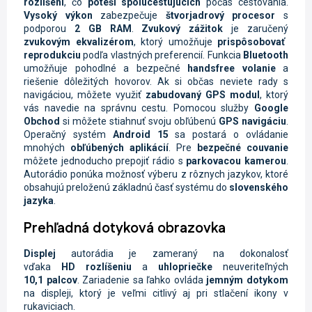
rozlíšení
, čo
poteší spolucestujúcich
počas cestovania.
Vysoký výkon
zabezpečuje
štvorjadrový procesor
s
podporou
2 GB RAM
.
Zvukový zážitok
je zaručený
zvukovým ekvalizérom
, ktorý umožňuje
prispôsobovať
reprodukciu
podľa vlastných preferencií. Funkcia
Bluetooth
umožňuje pohodlné a bezpečné
handsfree volanie
a
riešenie dôležitých hovorov. Ak si občas neviete rady s
navigáciou, môžete využiť
zabudovaný GPS modul
, ktorý
vás navedie na správnu cestu. Pomocou služby
Google
Obchod
si môžete stiahnuť svoju obľúbenú
GPS navigáciu
.
Operačný systém
Android 15
sa postará o ovládanie
mnohých
obľúbených aplikácií
. Pre
bezpečné couvanie
môžete jednoducho prepojiť rádio s
parkovacou kamerou
.
Autorádio ponúka možnosť výberu z rôznych jazykov, ktoré
obsahujú preloženú základnú časť systému do
slovenského
jazyka
.
Prehľadná dotyková obrazovka
Displej
autorádia je zameraný na dokonalosť
vďaka
HD
rozlíšeniu
a
uhlopriečke
neuveriteľných
10,1 palcov
. Zariadenie sa ľahko ovláda
jemným dotykom
na displeji, ktorý je veľmi citlivý aj pri stlačení ikony v
rukaviciach.