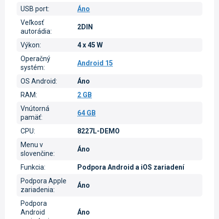
USB port
:
Áno
Veľkosť
2DIN
autorádia
:
Výkon
:
4 x 45 W
Operačný
Android 15
systém
:
OS Android
:
Áno
RAM
:
2 GB
Vnútorná
64 GB
pamäť
:
CPU
:
8227L-DEMO
Menu v
Áno
slovenčine
:
Funkcia
:
Podpora Android a iOS zariadení
Podpora Apple
Áno
zariadenia
:
Podpora
Android
Áno