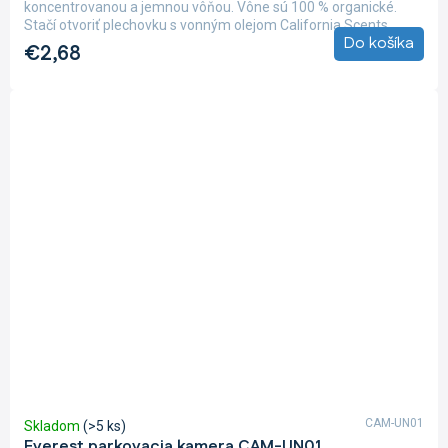
koncentrovanou a jemnou vôňou. Vône sú 100 % organické.
Stačí otvoriť plechovku s vonným olejom California Scents,...
Do košíka
€2,68
CAM-UN01
Skladom
(>5 ks)
Everest parkovacia kamera CAM-UN01