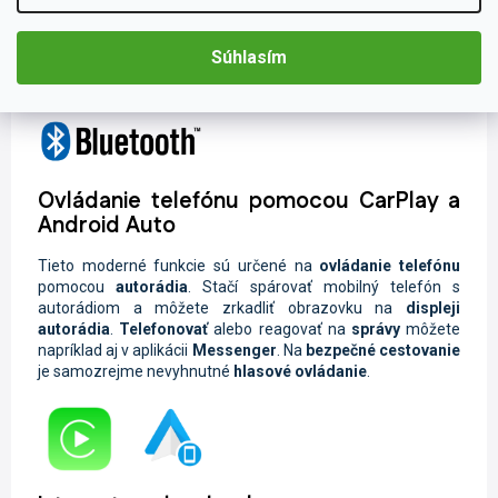
Keďže autorádio disponuje inteligentnou
funkciou
Handsfree
, môžete
bezpečne telefonovať počas jazdy.
Súhlasím
Obsahuje aj
hlasové ovládanie
, ktoré je nevyhnutné pre
bezpečnú jazdu.
Ovládanie telefónu pomocou CarPlay a
Android Auto
Tieto moderné funkcie sú určené na
ovládanie telefónu
pomocou
autorádia
. Stačí spárovať mobilný telefón s
autorádiom a môžete zrkadliť obrazovku na
displeji
autorádia
.
Telefonovať
alebo reagovať na
správy
môžete
napríklad aj v aplikácii
Messenger
. Na
bezpečné cestovanie
je samozrejme nevyhnutné
hlasové ovládanie
.