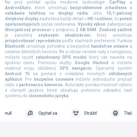
Na prvý pohľad upúta moderné technológie
CarPlay
a
AndroidAuto
, ktoré umožňujú
bezproblémové zrkadlenie
a
ovládanie telefónu
na
displeji rádia
. Jeho
10,1-palcový
dotykový displej
zachytáva každý detail v
HD rozlíšení
, čo
poteší
spolucestujúcich
počas cestovania.
Vysoký výkon
zabezpečuje
štvorjadrový procesor
s podporou
2 GB RAM
.
Zvukový zážitok
je zaručený
zvukovým ekvalizérom
, ktorý umožňuje
prispôsobovať reprodukciu
podľa vlastných preferencií. Funkcia
Bluetooth
umožňuje pohodlné a bezpečné
handsfree volanie
a
riešenie dôležitých hovorov. Ak si občas neviete rady s navigáciou,
môžete využiť
zabudovaný GPS modul
, ktorý vás navedie na
správnu cestu. Pomocou služby
Google Obchod
si môžete
stiahnuť svoju obľúbenú
GPS navigáciu
. Operačný systém
Android 15
sa postará o ovládanie mnohých
obľúbených
aplikácií
. Pre
bezpečné couvanie
môžete jednoducho prepojiť
rádio s
parkovacou kamerou
. Autorádio ponúka možnosť výberu
z rôznych jazykov, ktoré obsahujú preloženú základnú časť
systému do
slovenského jazyka
.
null
Opýtať sa
Strážiť
Tlač