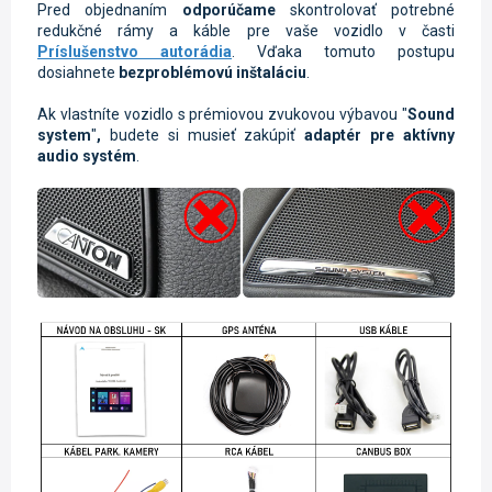
Pred objednaním
odporúčame
skontrolovať potrebné
redukčné rámy a káble pre vaše vozidlo v časti
Príslušenstvo autorádia
. Vďaka tomuto postupu
dosiahnete
bezproblémovú inštaláciu
.
Ak vlastníte vozidlo s prémiovou
zvukovou výbavou "
Sound
system
"
,
budete si musieť zakúpiť
adaptér pre aktívny
audio systém
.