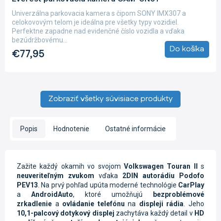
Univerzálna parkovacia kamera s čipom SONY IMX307 a
celokovovým telom je ideálna pre všetky typy vozidiel.
Perfektne zapadne nad evidenčné číslo vozidla a vďaka
bezúdržbovému...
Do košíka
€77,95
Zobraziť všetky súvisiace produkty
Popis
Hodnotenie
Ostatné informácie
Zažite každý okamih vo svojom
Volkswagen Touran II
s
neuveriteľným zvukom
vďaka
2DIN autorádiu Podofo
PEV13
. Na prvý pohľad upúta moderné technológie
CarPlay
a
AndroidAuto
, ktoré umožňujú
bezproblémové
zrkadlenie
a
ovládanie telefónu
na
displeji rádia
. Jeho
10,1-palcový dotykový displej
zachytáva každý detail v
HD