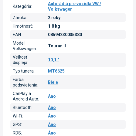
Autorádiá pre vozidlá VW /
Kategória
:
Volkswagen
Záruka
:
2 roky
Hmotnosť
:
1.8 kg
EAN
:
08594230035380
Model
Touran II
Volkswagen
:
Veľkosť
10,1 "
displeja
:
Typ tunera
:
MT6625
Farba
Biele
podsvietenia
:
CarPlay a
Áno
Android Auto
:
Bluetooth
:
Áno
Wi-Fi
:
Áno
GPS
:
Áno
RDS
:
Áno