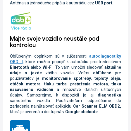
Anténa sa jednoducho pripája k autorádiu cez
USB port
.
Majte svoje vozidlo neustále pod
kontrolou
Obľúbeným doplnkom sú v súčasnosti
autodiagnostiky
OBD II
, ktoré možno pripojiť k autorádiu prostredníctvom
Bluetooth
alebo
Wi-Fi
. To vám umožní sledovať
aktuálne
údaje o jazde
vášho vozidla.
Veľmi
obľúbené
pre
používateľov je
monitorovanie spotreby
,
teploty oleja
,
otáčok motora
,
tlaku turba
,
preťaženia motora
,
tlaku
nasávaného vzduchu
a množstvo ďalších užitočných
údajov. Samozrejme, k dispozícii je aj
diagnostika
samotného vozidla.
Používateľom odporúčame do
zariadenia nainštalovať aplikáciu
Car Scanner ELM OBD2
,
ktorá je overená a dostupná v
Google
obchode
.