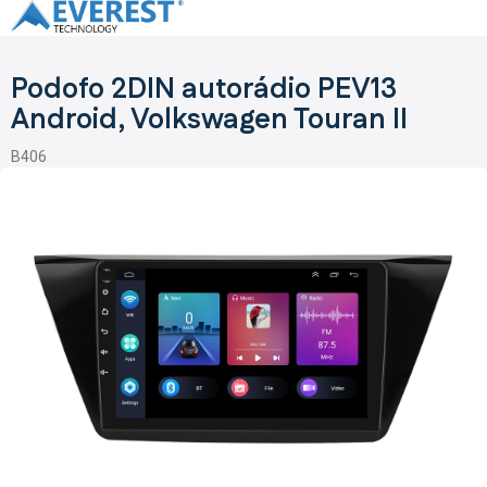
Prejsť
na
obsah
Podofo 2DIN autorádio PEV13
Android, Volkswagen Touran II
B406