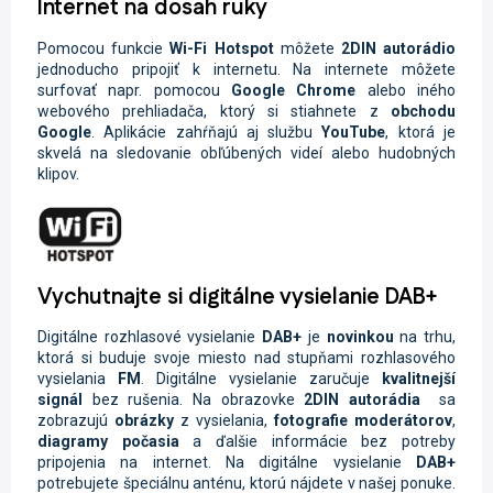
Internet na dosah ruky
Pomocou funkcie
Wi-Fi
Hotspot
môžete
2DIN autorádio
jednoducho pripojiť k internetu. Na internete môžete
surfovať napr. pomocou
Google Chrome
alebo iného
webového prehliadača, ktorý si stiahnete z
obchodu
Google
. Aplikácie zahŕňajú aj službu
YouTube
, ktorá je
skvelá na sledovanie obľúbených videí alebo hudobných
klipov.
Vychutnajte si digitálne vysielanie DAB+
Digitálne rozhlasové vysielanie
DAB+
je
novinkou
na trhu,
ktorá si buduje svoje miesto nad stupňami rozhlasového
vysielania
FM
. Digitálne vysielanie zaručuje
kvalitnejší
signál
bez rušenia. Na obrazovke
2DIN autorádia
sa
zobrazujú
obrázky
z vysielania,
fotografie moderátorov
,
diagramy počasia
a ďalšie informácie bez potreby
pripojenia na internet. Na digitálne vysielanie
DAB+
potrebujete špeciálnu anténu, ktorú nájdete v našej ponuke.