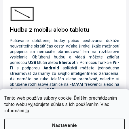
Hudba z mobilu alebo tabletu
Počúvanie obľúbenej hudby počas cestovania dokáže
neuveriteľne skrátiť čas cesty. Vďaka širokej škále možností
pripojenia sa nemusíte obmedzovať len na rozhlasové
vysielanie. Obľúbenú hudbu a videá môžete zdieľať
pomocou
USB
kľúča alebo
Bluetooth
. Pomocou funkcie
Wi-
Fi
s podporou
Android
aplikácií môžete jednoducho
streamovať záznamy zo svojho inteligentného zariadenia.
Ak nemáte po ruke telefón alebo prehrávač, nalaďte si
obľúbené rozhlasové stanice na
FM/AM
frekvencii alebo na
digitálnom vysielaní
DAB+
.
Tento web používa súbory cookie. Ďalším prechádzaním
tohto webu vyjadrujete súhlas s ich používaním. Viac
informácií
tu
.
Bezpečné telefonovanie počas jazdy
Nastavenie