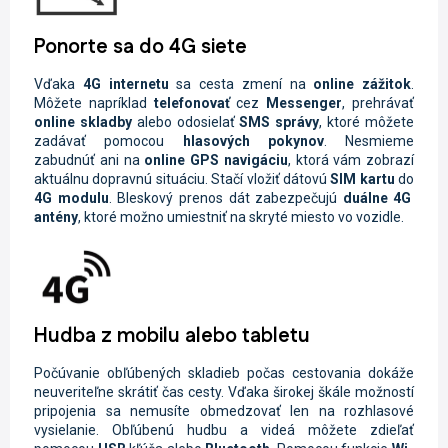
Ponorte sa do 4G siete
Vďaka
4G internetu
sa cesta zmení na
online zážitok
.
Môžete napríklad
telefonovať
cez
Messenger
, prehrávať
online skladby
alebo odosielať
SMS
správy
, ktoré môžete
zadávať pomocou
hlasových pokynov
. Nesmieme
zabudnúť ani na
online GPS navigáciu
, ktorá vám zobrazí
aktuálnu dopravnú situáciu. Stačí vložiť dátovú
SIM kartu
do
4G modulu
. Bleskový prenos dát zabezpečujú
duálne 4G
antény
, ktoré možno umiestniť na skryté miesto vo vozidle.
Hudba z mobilu alebo tabletu
Počúvanie obľúbených skladieb počas cestovania dokáže
neuveriteľne skrátiť čas cesty. Vďaka širokej škále možností
pripojenia sa nemusíte obmedzovať len na rozhlasové
vysielanie. Obľúbenú hudbu a videá môžete zdieľať