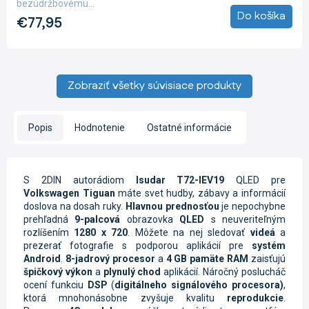
bezúdržbovému...
Do košíka
€77,95
Zobraziť všetky súvisiace produkty
Popis
Hodnotenie
Ostatné informácie
S 2DIN autorádiom
Isudar T72-IEV19
QLED pre
Volkswagen Tiguan
máte svet hudby, zábavy a informácií
doslova na dosah ruky.
Hlavnou prednosťou
je nepochybne
prehľadná
9-palcová
obrazovka
QLED
s neuveriteľným
rozlíšením
1280 x 720
. Môžete na nej sledovať
videá
a
prezerať fotografie s podporou aplikácií pre
systém
Android
.
8-jadrový procesor
a
4 GB pamäte RAM
zaisťujú
špičkový výkon
a
plynulý chod
aplikácií. Náročný poslucháč
ocení funkciu
DSP
(
digitálneho signálového procesora)
,
ktorá mnohonásobne zvyšuje kvalitu
reprodukcie
.