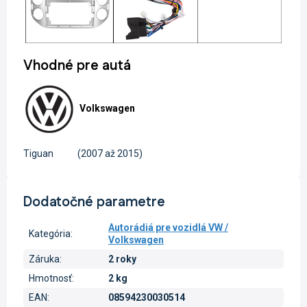
Vhodné pre autá
Volkswagen
Tiguan
(2007 až 2015)
Dodatočné parametre
Autorádiá pre vozidlá VW /
Kategória
:
Volkswagen
Záruka
:
2 roky
Hmotnosť
:
2 kg
EAN
:
08594230030514