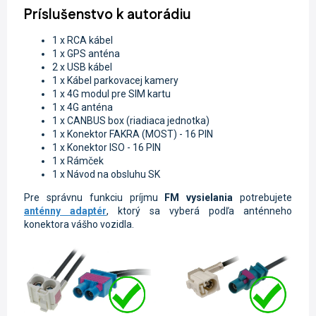
Príslušenstvo k autorádiu
1 x RCA kábel
1 x GPS anténa
2 x USB kábel
1 x Kábel parkovacej kamery
1 x 4G modul pre SIM kartu
1 x 4G anténa
1 x CANBUS box (riadiaca jednotka)
1 x Konektor FAKRA (MOST) - 16 PIN
1 x Konektor ISO - 16 PIN
1 x Rámček
1 x Návod na obsluhu SK
Pre správnu funkciu príjmu
FM vysielania
potrebujete
anténny adaptér
, ktorý sa vyberá podľa anténneho
konektora vášho vozidla.