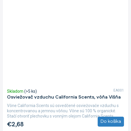
EA001
Skladom
(>5 ks)
Osviežovač vzduchu California Scents, vôňa Višňa
Vône California Scents sú osvedčené osviežovače vzduchu s
koncentrovanou a jemnou vôňou. Vône sú 100 % organické.
Stačí otvoriť plechovku s vonným olejom California Scents,...
Do košíka
€2,68