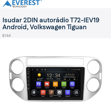
Prejsť
na
obsah
Isudar 2DIN autorádio T72-IEV19
Android, Volkswagen Tiguan
B164