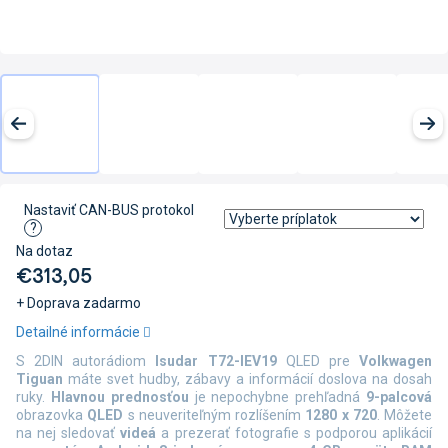
Nastaviť CAN-BUS protokol
?
Na dotaz
€313,05
+ Doprava zadarmo
Jednotková
Detailné informácie
cena:
S 2DIN autorádiom
Isudar T72-IEV19
QLED pre
Volkwagen
Tiguan
máte svet hudby, zábavy a informácií doslova na dosah
ruky.
Hlavnou prednosťou
je nepochybne prehľadná
9-palcová
obrazovka
QLED
s neuveriteľným rozlíšením
1280 x 720
. Môžete
na nej sledovať
videá
a prezerať fotografie s podporou aplikácií