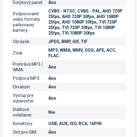
Dotykový panel
:
Áno
CVBS - NTSC, CVBS - PAL, AHD 720P
Podporované
25fps, AHD 720P 30fps, AHD 1080P
video formáty
25fps, AHD 1080P 30fps, TVI 720P
parkovacej
25fps, TVI 720P 30fps, TVI 1080P
kamery
:
25fps, TVI 1080P 30fps
Obrázok
:
JPEG, BMP, GIF, TIF
MP3, WMA, WMV, OGG, APE, ACC,
Zvuk
:
FLAC
Prehráva MP3 /
Áno
WMA
:
Podpora MP3
:
Áno
Ekvalizér
:
Áno
Výstup pre
Áno
subwoofer
:
Diaľkové
Nie
ovládanie
:
Konektory
:
USB, AUX, ISO, RCA, 16PIN
Slot pre SIM
:
Áno