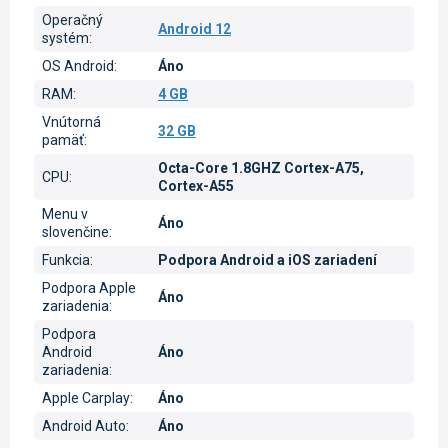
Operačný
Android 12
systém
:
OS Android
:
Áno
RAM
:
4 GB
Vnútorná
32 GB
pamäť
:
Octa-Core 1.8GHZ Cortex-A75,
CPU
:
Cortex-A55
Menu v
Áno
slovenčine
:
Funkcia
:
Podpora Android a iOS zariadení
Podpora Apple
Áno
zariadenia
:
Podpora
Android
Áno
zariadenia
:
Apple Carplay
:
Áno
Android Auto
:
Áno