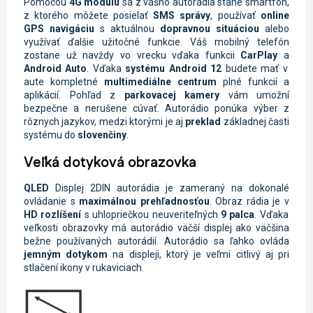
Pomocou
4G
modulu
sa z vášho autorádia stane smartfón,
z ktorého môžete posielať
SMS správy
, používať
online
GPS navigáciu
s aktuálnou
dopravnou situáciou
alebo
využívať ďalšie užitočné funkcie. Váš mobilný telefón
zostane už navždy vo vrecku vďaka funkcii
CarPlay
a
Android Auto
. Vďaka
systému Android 12
budete mať v
aute kompletné
multimediálne centrum
plné funkcií a
aplikácií. Pohľad z
parkovacej kamery
vám umožní
bezpečne a nerušene cúvať. Autorádio ponúka výber z
rôznych jazykov, medzi ktorými je aj
preklad
základnej časti
systému do
slovenčiny
.
Veľká dotyková obrazovka
QLED
Displej
2DIN autorádia je zameraný na dokonalé
ovládanie s
maximálnou prehľadnosťou
. Obraz rádia je
v
HD rozlíšení
s uhlopriečkou neuveriteľných
9 palca
. Vďaka
veľkosti obrazovky má autorádio väčší displej ako väčšina
bežne používaných autorádií. Autorádio sa ľahko ovláda
jemným dotykom
na displeji, ktorý je veľmi citlivý aj pri
stlačení ikony v rukaviciach.