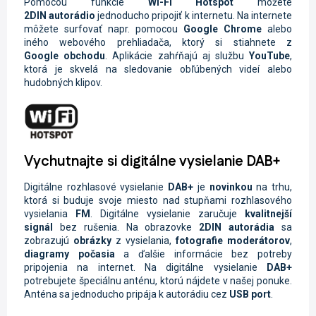
Pomocou funkcie
Wi-Fi
Hotspot
môžete
2DIN
autorádio
jednoducho pripojiť k internetu. Na internete
môžete surfovať napr. pomocou
Google Chrome
alebo
iného webového prehliadača, ktorý si stiahnete z
Google
obchodu
. Aplikácie zahŕňajú aj službu
YouTube
,
ktorá je skvelá na sledovanie obľúbených videí alebo
hudobných klipov.
Vychutnajte si digitálne vysielanie DAB+
Digitálne rozhlasové vysielanie
DAB+
je
novinkou
na trhu,
ktorá si buduje svoje miesto nad stupňami rozhlasového
vysielania
FM
. Digitálne vysielanie zaručuje
kvalitnejší
signál
bez rušenia. Na obrazovke
2DIN
autorádia
sa
zobrazujú
obrázky
z vysielania,
fotografie moderátorov
,
diagramy počasia
a ďalšie informácie bez potreby
pripojenia na internet. Na digitálne vysielanie
DAB+
potrebujete špeciálnu anténu, ktorú nájdete v našej ponuke.
Anténa sa jednoducho pripája k autorádiu cez
USB port
.