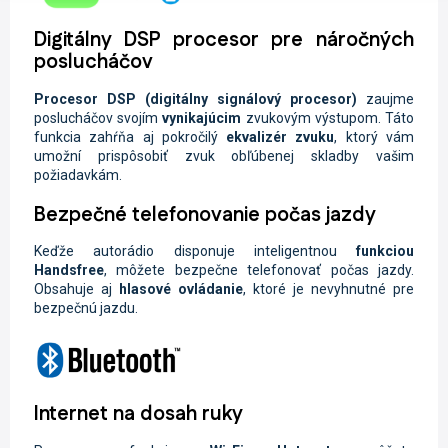
Digitálny DSP procesor pre náročných
poslucháčov
Procesor
DSP
(digitálny signálový procesor)
zaujme
poslucháčov svojím
vynikajúcim
zvukovým výstupom. Táto
funkcia zahŕňa aj pokročilý
ekvalizér zvuku
, ktorý vám
umožní prispôsobiť zvuk obľúbenej skladby vašim
požiadavkám.
Bezpečné telefonovanie počas jazdy
Keďže autorádio disponuje inteligentnou
funkciou
Handsfree
, môžete
bezpečne telefonovať počas jazdy.
Obsahuje aj
hlasové ovládanie
, ktoré je nevyhnutné pre
bezpečnú jazdu.
Internet na dosah ruky