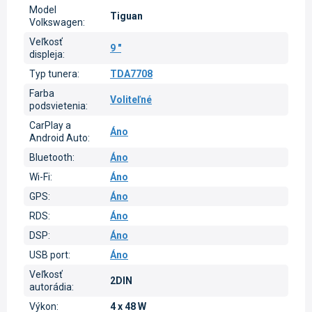
Model
Tiguan
Volkswagen
:
Veľkosť
9 "
displeja
:
Typ tunera
:
TDA7708
Farba
Voliteľné
podsvietenia
:
CarPlay a
Áno
Android Auto
:
Bluetooth
:
Áno
Wi-Fi
:
Áno
GPS
:
Áno
RDS
:
Áno
DSP
:
Áno
USB port
:
Áno
Veľkosť
2DIN
autorádia
:
Výkon
:
4 x 48 W