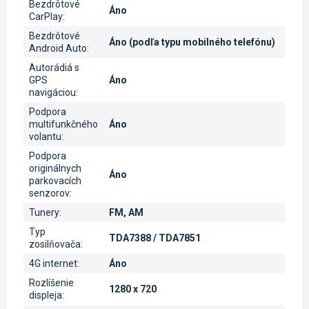
Bezdrôtové
Áno
CarPlay
:
Bezdrôtové
Áno (podľa typu mobilného telefónu)
Android Auto
:
Autorádiá s
GPS
Áno
navigáciou
:
Podpora
multifunkčného
Áno
volantu
:
Podpora
originálnych
Áno
parkovacích
senzorov
:
Tunery
:
FM, AM
Typ
TDA7388 / TDA7851
zosilňovača
:
4G internet
:
Áno
Rozlíšenie
1280 x 720
displeja
: