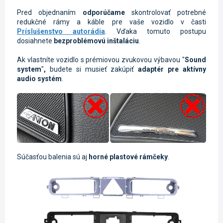
Pred objednaním
odporúčame
skontrolovať potrebné
redukčné rámy a káble pre vaše vozidlo v časti
Príslušenstvo autorádia
. Vďaka tomuto postupu
dosiahnete
bezproblémovú inštaláciu
.
Ak vlastníte vozidlo s prémiovou
zvukovou výbavou "
Sound
system
"
,
budete si musieť zakúpiť
adaptér pre aktívny
audio systém
.
Súčasťou balenia sú aj
horné plastové rámčeky
.