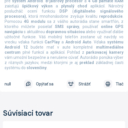
pre
systém Android
.
8-jadrový procesor
a
4 GB pamäte RAM
zaisťujú
špičkový výkon
a
plynulý chod
aplikácií. Náročný
poslucháč ocení funkciu
DSP
(
digitálneho signálového
procesora)
, ktorá mnohonásobne zvyšuje kvalitu
reprodukcie
.
Pomocou
4G
modulu
sa z vášho autorádia stane smartfón, z
ktorého môžete posielať
SMS správy
, používať
online
GPS
navigáciu
s aktuálnou
dopravnou situáciou
alebo využívať ďalšie
užitočné funkcie. Váš mobilný telefón zostane už navždy vo
vrecku vďaka funkcii
CarPlay
a
Android Auto
.
Vďaka
systému
Android 12
budete mať v aute kompletné
multimediálne
centrum
plné funkcií a aplikácií. Pohľad z
parkovacej kamery
vám umožní bezpečne a nerušene cúvať. Autorádio ponúka výber
z rôznych jazykov, medzi ktorými je aj
preklad
základnej časti
systému do
slovenčiny
.
null
Opýtať sa
Strážiť
Tlač
Súvisiaci tovar