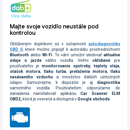
Majte svoje vozidlo neustále pod
kontrolou
Obľúbeným doplnkom sú v súčasnosti
autodiagnostiky
OBD II
, ktoré možno pripojiť k autorádiu prostredníctvom
Bluetooth
alebo
Wi-Fi
. To vám umožní sledovať
aktuálne
údaje o jazde
vášho vozidla.
Veľmi
obľúbené
pre
používateľov je
monitorovanie spotreby
,
teploty oleja
,
otáčok motora
,
tlaku turba
,
preťaženia motora
,
tlaku
nasávaného vzduchu
a množstvo ďalších užitočných
údajov. Samozrejme, k dispozícii je aj
diagnostika
samotného vozidla.
Používateľom odporúčame do
zariadenia nainštalovať aplikáciu
Car Scanner ELM
OBD2,
ktorá je overená a dostupná v
Google
obchode
.