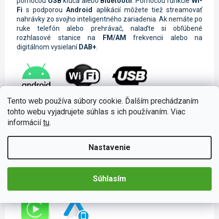
pomocou
USB
kľúča alebo
Bluetooth
. Pomocou funkcie
Wi-
Fi
s podporou
Android
aplikácií môžete tiež streamovať
nahrávky zo svojho inteligentného zariadenia. Ak nemáte po
ruke telefón alebo prehrávač, nalaďte si obľúbené
rozhlasové stanice na
FM/AM
frekvencii alebo na
digitálnom vysielaní
DAB+
.
Tento web používa súbory cookie. Ďalším prechádzaním
Ovládanie telefónu pomocou CarPlay a
tohto webu vyjadrujete súhlas s ich používaním. Viac
Android Auto
informácií
tu
.
Tieto moderné funkcie sú určené na
ovládanie telefónu
pomocou
autorádia
. Stačí spárovať mobilný telefón s
Nastavenie
autorádiom a môžete zrkadliť obrazovku na
displeji
autorádia
.
Telefonovať
alebo písať
správy
môžete
napríklad aj v aplikácii
Messenger
. Na
bezpečné cestovanie
Súhlasím
je samozrejme nevyhnutné
hlasové ovládanie
.