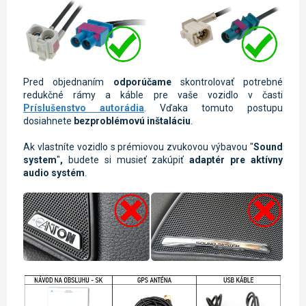
Pred objednaním
odporúčame
skontrolovať potrebné
redukčné rámy a káble pre vaše vozidlo v časti
Príslušenstvo autorádia
. Vďaka tomuto postupu
dosiahnete
bezproblémovú inštaláciu
.
Ak vlastníte vozidlo s prémiovou
zvukovou výbavou "
Sound
system
"
,
budete si musieť zakúpiť
adaptér pre aktívny
audio systém
.