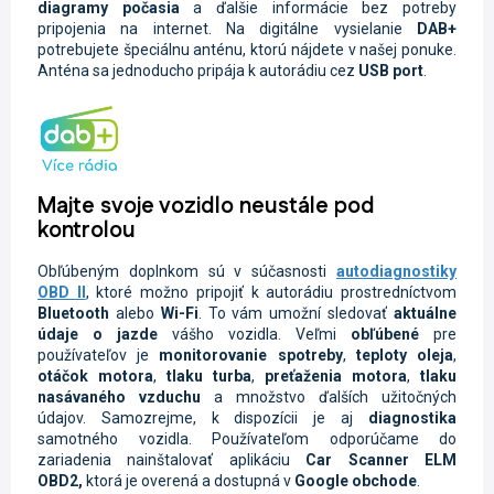
diagramy počasia
a ďalšie informácie bez potreby
pripojenia na internet. Na digitálne vysielanie
DAB+
potrebujete špeciálnu anténu, ktorú nájdete v našej ponuke.
Anténa sa jednoducho pripája k autorádiu cez
USB port
.
Majte svoje vozidlo neustále pod
kontrolou
Obľúbeným doplnkom sú v súčasnosti
autodiagnostiky
OBD II
, ktoré možno pripojiť k autorádiu prostredníctvom
Bluetooth
alebo
Wi-Fi
. To vám umožní sledovať
aktuálne
údaje o jazde
vášho vozidla.
Veľmi
obľúbené
pre
používateľov je
monitorovanie spotreby
,
teploty oleja
,
otáčok motora
,
tlaku turba
,
preťaženia motora
,
tlaku
nasávaného vzduchu
a množstvo ďalších užitočných
údajov. Samozrejme, k dispozícii je aj
diagnostika
samotného vozidla.
Používateľom odporúčame do
zariadenia nainštalovať aplikáciu
Car Scanner ELM
OBD2,
ktorá je overená a dostupná v
Google
obchode
.