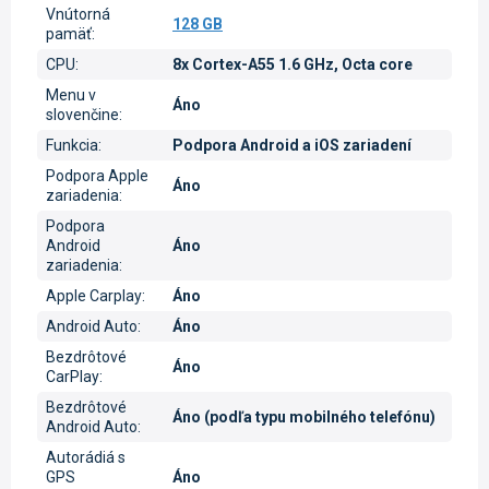
Vnútorná
128 GB
pamäť
:
CPU
:
8x Cortex-A55 1.6 GHz, Octa core
Menu v
Áno
slovenčine
:
Funkcia
:
Podpora Android a iOS zariadení
Podpora Apple
Áno
zariadenia
:
Podpora
Android
Áno
zariadenia
:
Apple Carplay
:
Áno
Android Auto
:
Áno
Bezdrôtové
Áno
CarPlay
:
Bezdrôtové
Áno (podľa typu mobilného telefónu)
Android Auto
:
Autorádiá s
GPS
Áno