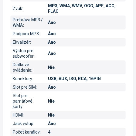
MP3, WMA, WMV, OGG, APE, ACC,
Zvuk
:
FLAC
Prehráva MP3 /
Áno
WMA
:
Podpora MP3
:
Áno
Ekvalizér
:
Áno
Výstup pre
Áno
subwoofer
:
Diaľkové
Nie
ovládanie
:
Konektory
:
USB, AUX, ISO, RCA, 16PIN
Slot pre SIM
:
Áno
Slot pre
pamäťové
Nie
karty
:
HDMI
:
Nie
Jack vstup
:
Áno
Počet kanálov
:
4