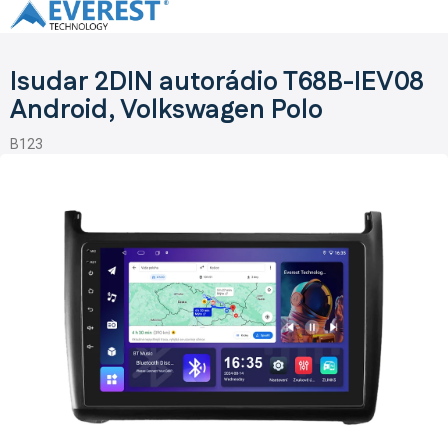
Prejsť
na
obsah
Isudar 2DIN autorádio T68B-IEV08
Android, Volkswagen Polo
B123