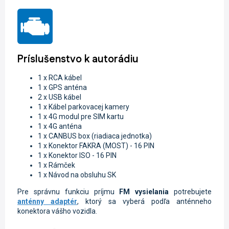
Príslušenstvo k autorádiu
1 x RCA kábel
1 x GPS anténa
2 x USB kábel
1 x Kábel parkovacej kamery
1 x 4G modul pre SIM kartu
1 x 4G anténa
1 x CANBUS box (riadiaca jednotka)
1 x Konektor FAKRA (MOST) - 16 PIN
1 x Konektor ISO - 16 PIN
1 x Rámček
1 x Návod na obsluhu SK
Pre správnu funkciu príjmu
FM vysielania
potrebujete
anténny adaptér
, ktorý sa vyberá podľa anténneho
konektora vášho vozidla.