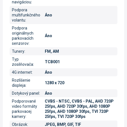
navigáciou
:
Podpora
multifunkčného
Áno
volantu
:
Podpora
originálnych
Áno
parkovacích
senzorov
:
Tunery
:
FM, AM
Typ
TCB001
zosilňovača
:
4G internet
:
Áno
Rozlíšenie
1280 x 720
displeja
:
Dotykový panel
:
Áno
Podporované
CVBS - NTSC, CVBS - PAL, AHD 720P
video formáty
25fps, AHD 720P 30fps, AHD 1080P
parkovacej
25fps, AHD 1080P 30fps, TVI 720P
kamery
:
25fps, TVI 720P 30fps
Obrázok
:
JPEG, BMP, GIF, TIF