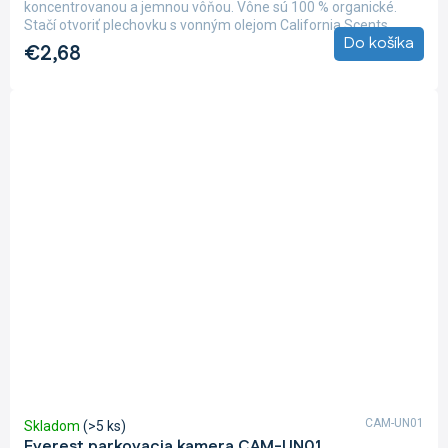
koncentrovanou a jemnou vôňou. Vône sú 100 % organické.
Stačí otvoriť plechovku s vonným olejom California Scents,...
Do košíka
€2,68
CAM-UN01
Skladom
(>5 ks)
Everest parkovacia kamera CAM-UN01