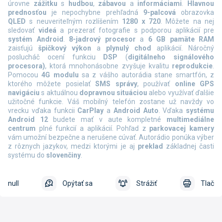
úrovne
zážitku
s
hudbou
,
zábavou
a
informáciami
.
Hlavnou
prednosťou
je nepochybne prehľadná
9-palcová
obrazovka
QLED
s neuveriteľným rozlíšením
1280 x 720
. Môžete na nej
sledovať
videá
a prezerať fotografie s podporou aplikácií pre
systém Android
.
8-jadrový procesor
a
6 GB pamäte RAM
zaisťujú
špičkový výkon
a
plynulý chod
aplikácií. Náročný
poslucháč ocení funkciu
DSP
(
digitálneho signálového
procesora)
, ktorá mnohonásobne zvyšuje kvalitu
reprodukcie
.
Pomocou
4G
modulu
sa z vášho autorádia stane smartfón, z
ktorého môžete posielať
SMS správy
, používať
online
GPS
navigáciu
s aktuálnou
dopravnou situáciou
alebo využívať ďalšie
užitočné funkcie. Váš mobilný telefón zostane už navždy vo
vrecku vďaka funkcii
CarPlay
a
Android Auto
.
Vďaka
systému
Android 12
budete mať v aute kompletné
multimediálne
centrum
plné funkcií a aplikácií. Pohľad z
parkovacej kamery
vám umožní bezpečne a nerušene cúvať. Autorádio ponúka výber
z rôznych jazykov, medzi ktorými je aj
preklad
základnej časti
systému do
slovenčiny
.
null
Opýtať sa
Strážiť
Tlač