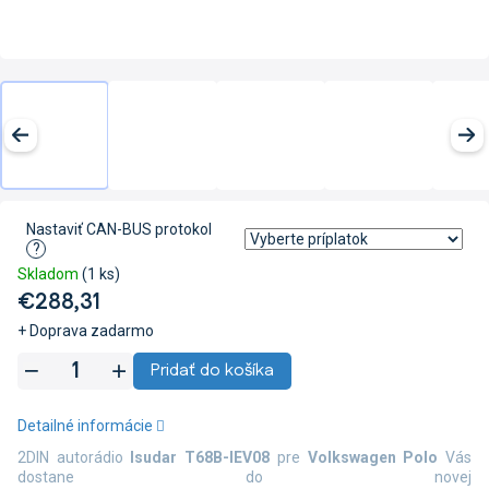
Nastaviť CAN-BUS protokol
?
Skladom
(1 ks)
€288,31
+ Doprava zadarmo
Jednotková
Pridať do košíka
cena:
Detailné informácie
2DIN autorádio
Isudar T68B-IEV08
pre
Volkswagen Polo
Vás
dostane do novej