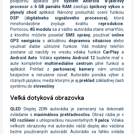
podporou aplikácií pre
systém Android
.
8-jadrový
procesor
a
6 GB pamäte RAM
zaisťujú
špičkový výkon
a
plynulý chod
aplikácií. Náročný poslucháč ocení funkciu
DSP
(
digitálneho signálového procesora)
, ktorá
mnohonásobne zvyšuje kvalitu
reprodukcie
.
Pomocou
4G
modulu
sa z vášho autorádia stane smartfón,
z ktorého môžete posielať
SMS správy
, používať
online
GPS navigáciu
s aktuálnou
dopravnou situáciou
alebo
využívať ďalšie užitočné funkcie. Váš mobilný telefón
zostane už navždy vo vrecku vďaka funkcii
CarPlay
a
Android Auto
.
Vďaka
systému Android 12
budete mať v
aute kompletné
multimediálne centrum
plné funkcií a
aplikácií. Pohľad z
parkovacej kamery
vám umožní
bezpečne a nerušene cúvať. Autorádio ponúka výber z
rôznych jazykov, medzi ktorými je aj
preklad
základnej časti
systému do
slovenčiny
.
Veľká dotyková obrazovka
QLED
Displej
2DIN autorádia je zameraný na dokonalé
ovládanie s
maximálnou prehľadnosťou
. Obraz rádia je
v
HD rozlíšení
s uhlopriečkou neuveriteľných
9 palca
. Vďaka
veľkosti obrazovky má autorádio väčší displej ako väčšina
bežne používaných autorádií. Autorádio sa ľahko ovláda