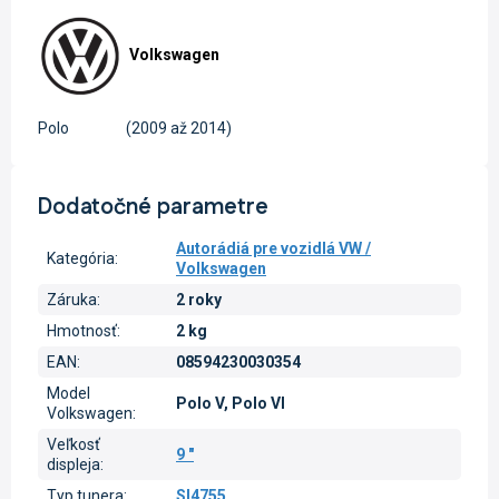
Volkswagen
Polo
(2009 až 2014)
Dodatočné parametre
Autorádiá pre vozidlá VW /
Kategória
:
Volkswagen
Záruka
:
2 roky
Hmotnosť
:
2 kg
EAN
:
08594230030354
Model
Polo V, Polo VI
Volkswagen
:
Veľkosť
9 "
displeja
:
Typ tunera
:
SI4755