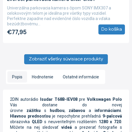
Univerzálna parkovacia kamera s čipom SONY IMX307 a
celokovovým telom je ideálna pre všetky typy vozidiel.
Perfektne zapadne nad evidenčné číslo vozidla a vďaka
bezúdržbovému...
Do košíka
€77,95
Zobraziť všetky súvisiace produkty
Popis
Hodnotenie
Ostatné informácie
2DIN autorádio
Isudar T68B-IEV08
pre
Volkswagen Polo
Vás dostane do novej
úrovne
zážitku
s
hudbou
,
zábavou
a
informáciami
.
Hlavnou prednosťou
je nepochybne prehľadná
9-palcová
obrazovka
QLED
s neuveriteľným rozlíšením
1280 x 720
.
Môžete na nej sledovať
videá
a prezerať fotografie s