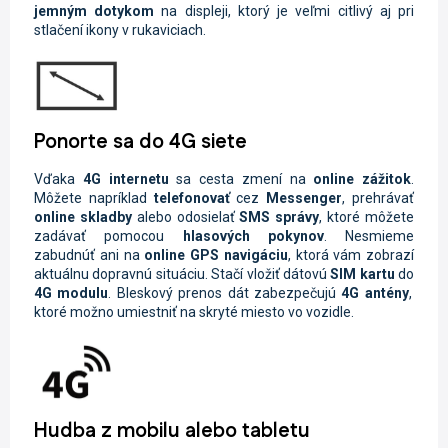
jemným dotykom
na displeji, ktorý je veľmi citlivý aj pri
stlačení ikony v rukaviciach.
Ponorte sa do 4G siete
Vďaka
4G internetu
sa cesta zmení na
online zážitok
.
Môžete napríklad
telefonovať
cez
Messenger
, prehrávať
online skladby
alebo odosielať
SMS
správy
, ktoré môžete
zadávať pomocou
hlasových pokynov
. Nesmieme
zabudnúť ani na
online GPS navigáciu
, ktorá vám zobrazí
aktuálnu dopravnú situáciu. Stačí vložiť dátovú
SIM kartu
do
4G modulu
. Bleskový prenos dát zabezpečujú
4G antény
,
ktoré možno umiestniť na skryté miesto vo vozidle.
Hudba z mobilu alebo tabletu