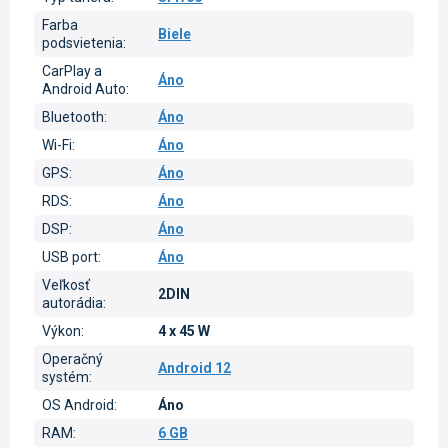
Farba
Biele
podsvietenia
:
CarPlay a
Áno
Android Auto
:
Bluetooth
:
Áno
Wi-Fi
:
Áno
GPS
:
Áno
RDS
:
Áno
DSP
:
Áno
USB port
:
Áno
Veľkosť
2DIN
autorádia
:
Výkon
:
4 x 45 W
Operačný
Android 12
systém
:
OS Android
:
Áno
RAM
:
6 GB