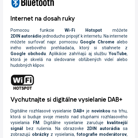
Internet na dosah ruky
Pomocou funkcie
Wi-Fi
Hotspot
môžete
2DIN
autorádio
jednoducho pripojiť k internetu. Na internete
môžete surfovať napr. pomocou
Google Chrome
alebo
iného webového prehliadača, ktorý si stiahnete z
Google
obchodu
. Aplikácie zahŕňajú aj službu
YouTube
,
ktorá je skvelá na sledovanie obľúbených videí alebo
hudobných klipov.
Vychutnajte si digitálne vysielanie DAB+
Digitálne rozhlasové vysielanie
DAB+
je
novinkou
na trhu,
ktorá si buduje svoje miesto nad stupňami rozhlasového
vysielania
FM
. Digitálne vysielanie zaručuje
kvalitnejší
signál
bez rušenia. Na obrazovke
2DIN
autorádia
sa
zobrazujú
obrázky
z vysielania,
fotografie moderátorov
,