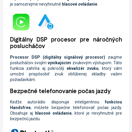
je samozrejme nevyhnutné
hlasové ovládanie
.
Digitálny DSP procesor pre náročných
poslucháčov
Procesor
DSP
(digitálny signálový procesor)
zaujme
poslucháčov svojím
vynikajúcim
zvukovým výstupom. Táto
funkcia zahŕňa aj pokročilý
ekvalizér zvuku
, ktorý vám
umožní prispôsobiť zvuk obľúbenej skladby vašim
požiadavkám.
Bezpečné telefonovanie počas jazdy
Keďže autorádio disponuje inteligentnou
funkciou
Handsfree
, môžete
bezpečne telefonovať počas jazdy.
Obsahuje aj
hlasové ovládanie
, ktoré je nevyhnutné pre
bezpečnú jazdu.