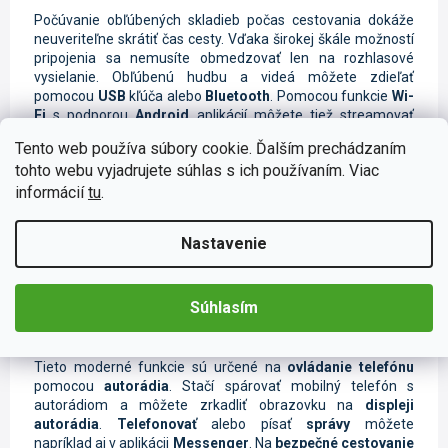
Počúvanie obľúbených skladieb počas cestovania dokáže
neuveriteľne skrátiť čas cesty. Vďaka širokej škále možností
pripojenia sa nemusíte obmedzovať len na rozhlasové
vysielanie. Obľúbenú hudbu a videá môžete zdieľať
pomocou
USB
kľúča alebo
Bluetooth
. Pomocou funkcie
Wi-
Fi
s podporou
Android
aplikácií môžete tiež streamovať
nahrávky zo svojho inteligentného zariadenia. Ak nemáte po
Tento web používa súbory cookie. Ďalším prechádzaním
ruke telefón alebo prehrávač, nalaďte si obľúbené
tohto webu vyjadrujete súhlas s ich používaním. Viac
rozhlasové stanice na
FM/AM
frekvencii alebo na
digitálnom vysielaní
DAB+
.
informácií
tu
.
Nastavenie
Ovládanie telefónu pomocou CarPlay a
Súhlasím
Android Auto
Tieto moderné funkcie sú určené na
ovládanie telefónu
pomocou
autorádia
. Stačí spárovať mobilný telefón s
autorádiom a môžete zrkadliť obrazovku na
displeji
autorádia
.
Telefonovať
alebo písať
správy
môžete
napríklad aj v aplikácii
Messenger
. Na
bezpečné cestovanie