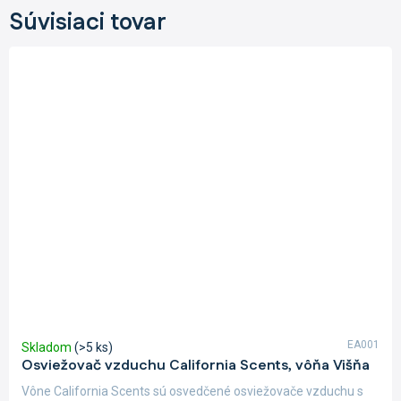
Súvisiaci tovar
EA001
Skladom
(>5 ks)
Osviežovač vzduchu California Scents, vôňa Višňa
Vône California Scents sú osvedčené osviežovače vzduchu s