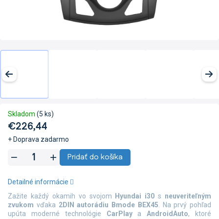
Skladom
(5 ks)
€226,44
+ Doprava zadarmo
Jednotková
Pridať do košíka
cena:
Detailné informácie
Zažite každý okamih vo svojom
Hyundai i30
s
neuveriteľným
zvukom
vďaka
2DIN autorádiu Bmode BEX45
. Na prvý pohľad
upúta moderné technológie
CarPlay
a
AndroidAuto
, ktoré