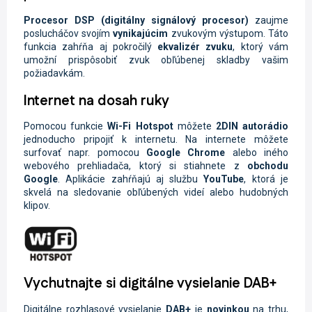
Procesor
DSP
(digitálny signálový procesor)
zaujme
poslucháčov svojím
vynikajúcim
zvukovým výstupom. Táto
funkcia zahŕňa aj pokročilý
ekvalizér zvuku
, ktorý vám
umožní prispôsobiť zvuk obľúbenej skladby vašim
požiadavkám.
Internet na dosah ruky
Pomocou funkcie
Wi-Fi
Hotspot
môžete
2DIN autorádio
jednoducho pripojiť k internetu. Na internete môžete
surfovať napr. pomocou
Google Chrome
alebo iného
webového prehliadača, ktorý si stiahnete z
obchodu
Google
. Aplikácie zahŕňajú aj službu
YouTube
, ktorá je
skvelá na sledovanie obľúbených videí alebo hudobných
klipov.
Vychutnajte si digitálne vysielanie DAB+
Digitálne rozhlasové vysielanie
DAB+
je
novinkou
na trhu,