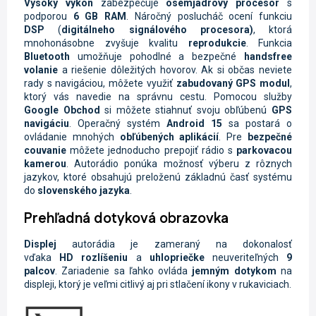
Vysoký výkon
zabezpečuje
osemjadrový procesor
s
podporou
6 GB RAM
. Náročný poslucháč ocení funkciu
DSP
(
digitálneho signálového procesora)
, ktorá
mnohonásobne zvyšuje kvalitu
reprodukcie
. Funkcia
Bluetooth
umožňuje pohodlné a bezpečné
handsfree
volanie
a riešenie dôležitých hovorov. Ak si občas neviete
rady s navigáciou, môžete využiť
zabudovaný GPS modul
,
ktorý vás navedie na správnu cestu. Pomocou služby
Google Obchod
si môžete stiahnuť svoju obľúbenú
GPS
navigáciu
. Operačný systém
Android 15
sa postará o
ovládanie mnohých
obľúbených aplikácií
. Pre
bezpečné
couvanie
môžete jednoducho prepojiť rádio s
parkovacou
kamerou
. Autorádio ponúka možnosť výberu z rôznych
jazykov, ktoré obsahujú preloženú základnú časť systému
do
slovenského jazyka
.
Prehľadná dotyková obrazovka
Displej
autorádia je zameraný na dokonalosť
vďaka
HD
rozlíšeniu
a
uhlopriečke
neuveriteľných
9
palcov
. Zariadenie sa ľahko ovláda
jemným dotykom
na
displeji, ktorý je veľmi citlivý aj pri stlačení ikony v rukaviciach.