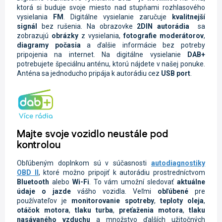
ktorá si buduje svoje miesto nad stupňami rozhlasového
vysielania
FM
. Digitálne vysielanie zaručuje
kvalitnejší
signál
bez rušenia. Na obrazovke
2DIN autorádia
sa
zobrazujú
obrázky
z vysielania,
fotografie moderátorov
,
diagramy počasia
a ďalšie informácie bez potreby
pripojenia na internet. Na digitálne vysielanie
DAB+
potrebujete špeciálnu anténu, ktorú nájdete v našej ponuke.
Anténa sa jednoducho pripája k autorádiu cez
USB port
.
Majte svoje vozidlo neustále pod
kontrolou
Obľúbeným doplnkom sú v súčasnosti
autodiagnostiky
OBD II
, ktoré možno pripojiť k autorádiu prostredníctvom
Bluetooth
alebo
Wi-Fi
. To vám umožní sledovať
aktuálne
údaje o jazde
vášho vozidla.
Veľmi
obľúbené
pre
používateľov je
monitorovanie spotreby
,
teploty oleja
,
otáčok motora
,
tlaku turba
,
preťaženia motora
,
tlaku
nasávaného vzduchu
a množstvo ďalších užitočných