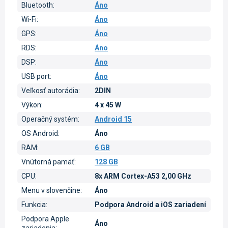
Bluetooth
:
Áno
Wi-Fi
:
Áno
GPS
:
Áno
RDS
:
Áno
DSP
:
Áno
USB port
:
Áno
Veľkosť autorádia
:
2DIN
Výkon
:
4 x 45 W
Operačný systém
:
Android 15
OS Android
:
Áno
RAM
:
6 GB
Vnútorná pamäť
:
128 GB
CPU
:
8x ARM Cortex-A53 2,00 GHz
Menu v slovenčine
:
Áno
Funkcia
:
Podpora Android a iOS zariadení
Podpora Apple
Áno