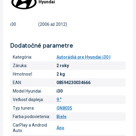
Hyundai
i30
(2006 až 2012)
Dodatočné parametre
Kategória
:
Autorádiá pre Hyundai i30 I
Záruka
:
2 roky
Hmotnosť
:
2 kg
EAN
:
08594230034666
Model Hyundai
:
i30
Veľkosť displeja
:
9 "
Typ tunera
:
QN8035
Farba podsvietenia
:
Biele
CarPlay a Android
Áno
Auto
: