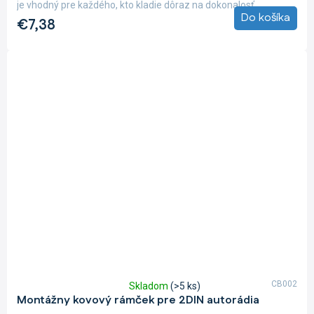
je vhodný pre každého, kto kladie dôraz na dokonalosť...
Do košíka
€7,38
CB002
Skladom
(>5 ks)
Priemerné
Montážny kovový rámček pre 2DIN autorádia
hodnotenie