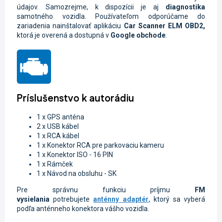
údajov. Samozrejme, k dispozícii je aj
diagnostika
samotného vozidla.
Používateľom odporúčame do
zariadenia nainštalovať aplikáciu
Car Scanner ELM OBD2
,
ktorá je overená a dostupná v
Google
obchode
.
Príslušenstvo k autorádiu
1 x GPS anténa
2 x USB kábel
1 x RCA kábel
1 x Konektor RCA pre parkovaciu kameru
1 x K
onektor ISO - 16 PIN
1 x Rámček
1 x Návod na obsluhu - SK
Pre správnu funkciu príjmu
FM
vysielania
potrebujete
anténny adaptér
, ktorý sa vyberá
podľa anténneho konektora vášho vozidla.