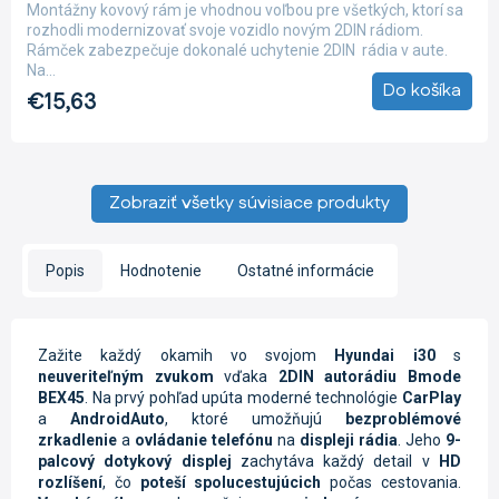
produktu
Montážny kovový rám je vhodnou voľbou pre všetkých, ktorí sa
je
rozhodli modernizovať svoje vozidlo novým 2DIN rádiom.
5,0
Rámček zabezpečuje dokonalé uchytenie 2DIN rádia v aute.
z
Na...
5
Do košíka
€15,63
hviezdičiek.
Zobraziť všetky súvisiace produkty
Popis
Hodnotenie
Ostatné informácie
Zažite každý okamih vo svojom
Hyundai i30
s
neuveriteľným zvukom
vďaka
2DIN autorádiu Bmode
BEX45
. Na prvý pohľad upúta moderné technológie
CarPlay
a
AndroidAuto
, ktoré umožňujú
bezproblémové
zrkadlenie
a
ovládanie telefónu
na
displeji rádia
. Jeho
9-
palcový dotykový displej
zachytáva každý detail v
HD
rozlíšení
, čo
poteší spolucestujúcich
počas cestovania.