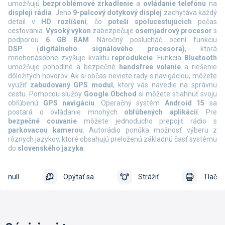
umožňujú
bezproblémové zrkadlenie
a
ovládanie telefónu
na
displeji rádia
. Jeho
9-palcový dotykový displej
zachytáva každý
detail v
HD rozlíšení
, čo
poteší spolucestujúcich
počas
cestovania.
Vysoký výkon
zabezpečuje
osemjadrový procesor
s
podporou
6 GB RAM
. Náročný poslucháč ocení funkciu
DSP
(
digitálneho signálového procesora)
, ktorá
mnohonásobne zvyšuje kvalitu
reprodukcie
. Funkcia
Bluetooth
umožňuje pohodlné a bezpečné
handsfree volanie
a riešenie
dôležitých hovorov. Ak si občas neviete rady s navigáciou, môžete
využiť
zabudovaný GPS modul
, ktorý vás navedie na správnu
cestu. Pomocou služby
Google Obchod
si môžete stiahnuť svoju
obľúbenú
GPS navigáciu
. Operačný systém
Android 15
sa
postará o ovládanie mnohých
obľúbených aplikácií
. Pre
bezpečné couvanie
môžete jednoducho prepojiť rádio s
parkovacou kamerou
. Autorádio ponúka možnosť výberu z
rôznych jazykov, ktoré obsahujú preloženú základnú časť systému
do
slovenského jazyka
.
null
Opýtať sa
Strážiť
Tlač