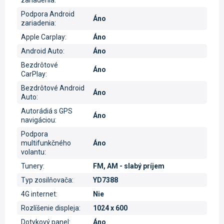
zariadenia
:
Podpora Android
Áno
zariadenia
:
Apple Carplay
:
Áno
Android Auto
:
Áno
Bezdrôtové
Áno
CarPlay
:
Bezdrôtové Android
Áno
Auto
:
Autorádiá s GPS
Áno
navigáciou
:
Podpora
multifunkčného
Áno
volantu
:
Tunery
:
FM, AM - slabý príjem
Typ zosilňovača
:
YD7388
4G internet
:
Nie
Rozlíšenie displeja
:
1024 x 600
Dotykový panel
:
Áno