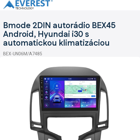
Prejsť
na
obsah
Bmode 2DIN autorádio BEX45
Android, Hyundai i30 s
automatickou klimatizáciou
BEX-UN06M/A7485