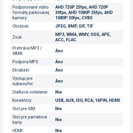
Podporované video
AHD 720P 25fps, AHD 720P
formáty parkovacej
30fps, AHD 1080P 25fps, AHD
kamery
:
1080P 30fps, CVBS
Obrázok
:
JPEG, BMP, GIF, TIF
MP3, WMA, WMV, OGG, APE,
Zvuk
:
ACC, FLAC
Prehráva MP3 /
Áno
WMA
:
Podpora MP3
:
Áno
Ekvalizér
:
Áno
Výstup pre
Áno
subwoofer
:
Diaľkové ovládanie
:
Nie
Konektory
:
USB, AUX, ISO, RCA, 16PIN, HDMI
Slot pre SIM
:
Nie
Slot pre pamäťové
Nie
karty
:
HDMI
:
Nie