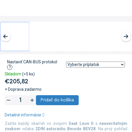
Nastaviť CAN-BUS protokol
?
Skladom
(>5 ks)
€205,82
+ Doprava zadarmo
Jednotková
Pridať do košíka
cena:
Detailné informácie
Zažite každý okamih vo svojom
Seat Leon II
s
neuveriteľným
zvukom
vďaka
2DIN autorádiu Bmode BEV28
. Na prvý pohľad