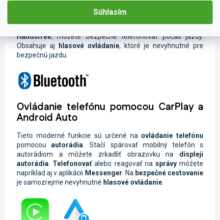
Bezpečné telefonovanie počas jazdy
Súhlasím
Keďže autorádio disponuje inteligentnou
funkciou
Handsfree
, môžete
bezpečne telefonovať počas jazdy.
Obsahuje aj
hlasové ovládanie
, ktoré je nevyhnutné pre
bezpečnú jazdu.
Ovládanie telefónu pomocou CarPlay a
Android Auto
Tieto moderné funkcie sú určené na
ovládanie telefónu
pomocou
autorádia
. Stačí spárovať mobilný telefón s
autorádiom a môžete zrkadliť obrazovku na
displeji
autorádia
.
Telefonovať
alebo reagovať na
správy
môžete
napríklad aj v aplikácii
Messenger
. Na
bezpečné cestovanie
je samozrejme nevyhnutné
hlasové ovládanie
.