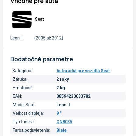
Vhodné pre autá
Seat
Leon II
(2005 až 2012)
Dodatočné parametre
Kategória
:
Autorádiá pre vozidlá Seat
Záruka
:
2 roky
Hmotnosť
:
2 kg
EAN
:
08594230033782
Model Seat
:
Leon II
Veľkosť displeja
:
9 "
Typ tunera
:
QN8035
Farba podsvietenia
:
Biele