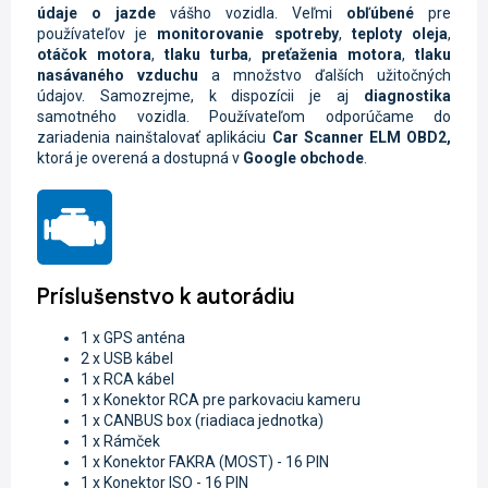
údaje o jazde
vášho vozidla.
Veľmi
obľúbené
pre
používateľov je
monitorovanie spotreby
,
teploty oleja
,
otáčok motora
,
tlaku turba
,
preťaženia motora
,
tlaku
nasávaného vzduchu
a množstvo ďalších užitočných
údajov. Samozrejme, k dispozícii je aj
diagnostika
samotného vozidla.
Používateľom odporúčame do
zariadenia nainštalovať aplikáciu
Car Scanner ELM OBD2
,
ktorá je overená a dostupná v
Google
obchode
.
Príslušenstvo k autorádiu
1 x GPS anténa
2 x USB kábel
1 x RCA kábel
1 x Konektor RCA pre parkovaciu kameru
1 x CANBUS box (riadiaca jednotka)
1 x Rámček
1 x K
onektor FAKRA (MOST) - 16 PIN
1 x K
onektor ISO - 16 PIN