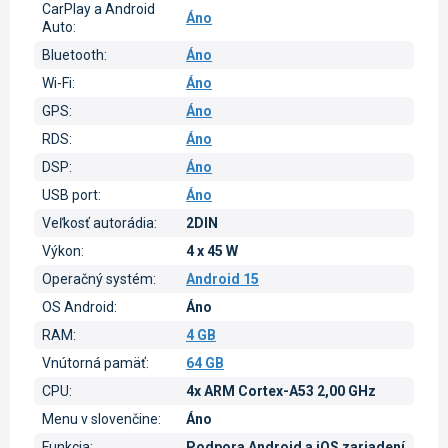
CarPlay a Android
Áno
Auto
:
Bluetooth
:
Áno
Wi-Fi
:
Áno
GPS
:
Áno
RDS
:
Áno
DSP
:
Áno
USB port
:
Áno
Veľkosť autorádia
:
2DIN
Výkon
:
4 x 45 W
Operačný systém
:
Android 15
OS Android
:
Áno
RAM
:
4 GB
Vnútorná pamäť
:
64 GB
CPU
:
4x ARM Cortex-A53 2,00 GHz
Menu v slovenčine
:
Áno
Funkcia
:
Podpora Android a iOS zariadení