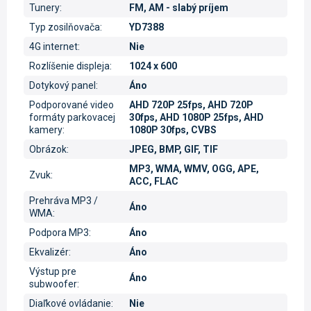
Tunery
:
FM, AM - slabý príjem
Typ zosilňovača
:
YD7388
4G internet
:
Nie
Rozlíšenie displeja
:
1024 x 600
Dotykový panel
:
Áno
Podporované video
AHD 720P 25fps, AHD 720P
formáty parkovacej
30fps, AHD 1080P 25fps, AHD
kamery
:
1080P 30fps, CVBS
Obrázok
:
JPEG, BMP, GIF, TIF
MP3, WMA, WMV, OGG, APE,
Zvuk
:
ACC, FLAC
Prehráva MP3 /
Áno
WMA
:
Podpora MP3
:
Áno
Ekvalizér
:
Áno
Výstup pre
Áno
subwoofer
:
Diaľkové ovládanie
:
Nie