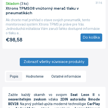
3116
Skladom
(3 ks)
Xtrons TPMS08 vnútorný merač tlaku v
pneumatikách
Ak chcete mať prehľad o stave svojich pneumatík, tento
monitorovací systém Xtrons TPMS je práve pre Vás.
Jednoduchá inštalácia Vám zaručí ľahko dostupné informácie
o tlaku a...
Do košíka
€98,58
Zobraziť všetky súvisiace produkty
Popis
Hodnotenie
Ostatné informácie
Zažite každý okamih vo svojom
Seat Leon II
s
neuveriteľným zvukom
vďaka
2DIN autorádiu Bmode
BEV28
. Na prvý pohľad upúta moderné technológie
CarPlay