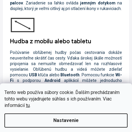
palcov
. Zariadenie sa ľahko ovláda
jemným dotykom
na
displeji, ktorý je veľmi citlivý aj pri stlačení ikony v rukaviciach.
Hudba z mobilu alebo tabletu
Počúvanie obľúbenej hudby počas cestovania dokáže
neuveriteľne skrátiť čas cesty. Vďaka širokej škále možností
pripojenia sa nemusíte obmedzovať len na rozhlasové
vysielanie. Obľúbenú hudbu a videá môžete zdieľať
pomocou
USB
kľúča alebo
Bluetooth
. Pomocou funkcie
Wi-
Fi
s podporou
Android
aplikácií môžete jednoducho
streamovať záznamy zo svojho inteligentného zariadenia.
Ak nemáte po ruke telefón alebo prehrávač, nalaďte si
Tento web používa súbory cookie. Ďalším prechádzaním
obľúbené rozhlasové stanice na
FM/AM
frekvencii alebo na
tohto webu vyjadrujete súhlas s ich používaním. Viac
digitálnom vysielaní
DAB+
.
informácií
tu
.
Nastavenie