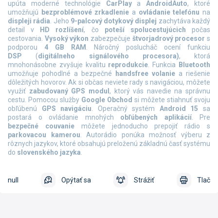
upúta moderné technológie
CarPlay
a
AndroidAuto
, ktoré
umožňujú
bezproblémové zrkadlenie
a
ovládanie telefónu
na
displeji rádia
. Jeho
9-palcový dotykový displej
zachytáva každý
detail v
HD rozlíšení
, čo
poteší spolucestujúcich
počas
cestovania.
Vysoký výkon
zabezpečuje
štvorjadrový procesor
s
podporou
4 GB RAM
. Náročný poslucháč ocení funkciu
DSP
(
digitálneho signálového procesora)
, ktorá
mnohonásobne zvyšuje kvalitu
reprodukcie
. Funkcia
Bluetooth
umožňuje pohodlné a bezpečné
handsfree volanie
a riešenie
dôležitých hovorov. Ak si občas neviete rady s navigáciou, môžete
využiť
zabudovaný GPS modul
, ktorý vás navedie na správnu
cestu. Pomocou služby
Google Obchod
si môžete stiahnuť svoju
obľúbenú
GPS navigáciu
. Operačný systém
Android 15
sa
postará o ovládanie mnohých
obľúbených aplikácií
. Pre
bezpečné couvanie
môžete jednoducho prepojiť rádio s
parkovacou kamerou
. Autorádio ponúka možnosť výberu z
rôznych jazykov, ktoré obsahujú preloženú základnú časť systému
do
slovenského jazyka
.
null
Opýtať sa
Strážiť
Tlač