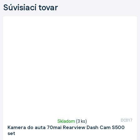
Súvisiaci tovar
DC017
Skladom
(3 ks)
Priemerné
Kamera do auta 70mai Rearview Dash Cam S500
hodnotenie
set
produktu
je