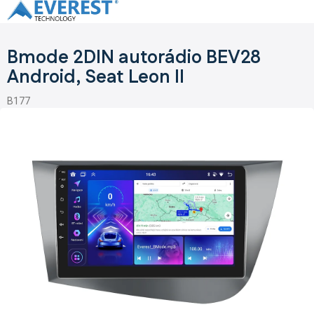
Prejsť
na
obsah
Bmode 2DIN autorádio BEV28
Android, Seat Leon II
B177