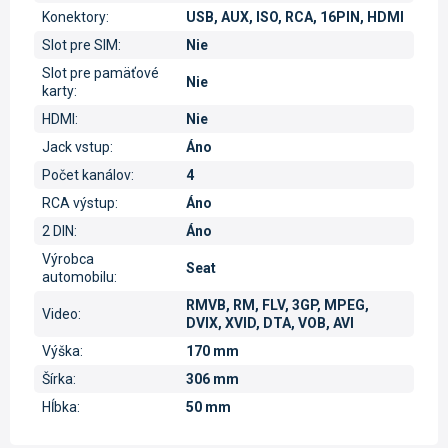
Konektory
:
USB, AUX, ISO, RCA, 16PIN, HDMI
Slot pre SIM
:
Nie
Slot pre pamäťové
Nie
karty
:
HDMI
:
Nie
Jack vstup
:
Áno
Počet kanálov
:
4
RCA výstup
:
Áno
2 DIN
:
Áno
Výrobca
Seat
automobilu
:
RMVB, RM, FLV, 3GP, MPEG,
Video
:
DVIX, XVID, DTA, VOB, AVI
Výška
:
170 mm
Šírka
:
306 mm
Hĺbka
:
50 mm