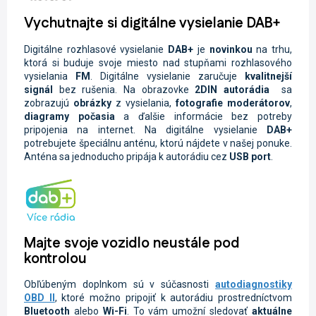
Vychutnajte si digitálne vysielanie DAB+
Digitálne rozhlasové vysielanie
DAB+
je
novinkou
na trhu,
ktorá si buduje svoje miesto nad stupňami rozhlasového
vysielania
FM
. Digitálne vysielanie zaručuje
kvalitnejší
signál
bez rušenia. Na obrazovke
2DIN autorádia
sa
zobrazujú
obrázky
z vysielania,
fotografie moderátorov
,
diagramy počasia
a ďalšie informácie bez potreby
pripojenia na internet. Na digitálne vysielanie
DAB+
potrebujete špeciálnu anténu, ktorú nájdete v našej ponuke.
Anténa sa jednoducho pripája k autorádiu cez
USB port
.
Majte svoje vozidlo neustále pod
kontrolou
Obľúbeným doplnkom sú v súčasnosti
autodiagnostiky
OBD II
, ktoré možno pripojiť k autorádiu prostredníctvom
Bluetooth
alebo
Wi-Fi
. To vám umožní sledovať
aktuálne