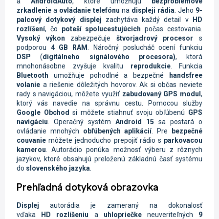
a
AndroidAuto
, ktoré umožňujú
bezproblémové
zrkadlenie
a
ovládanie telefónu
na
displeji rádia
. Jeho
9-
palcový dotykový displej
zachytáva každý detail v
HD
rozlíšení
, čo
poteší spolucestujúcich
počas cestovania.
Vysoký výkon
zabezpečuje
štvorjadrový procesor
s
podporou
4 GB RAM
. Náročný poslucháč ocení funkciu
DSP
(
digitálneho signálového procesora)
, ktorá
mnohonásobne zvyšuje kvalitu
reprodukcie
. Funkcia
Bluetooth
umožňuje pohodlné a bezpečné
handsfree
volanie
a riešenie dôležitých hovorov. Ak si občas neviete
rady s navigáciou, môžete využiť
zabudovaný GPS modul
,
ktorý vás navedie na správnu cestu. Pomocou služby
Google Obchod
si môžete stiahnuť svoju obľúbenú
GPS
navigáciu
. Operačný systém
Android 15
sa postará o
ovládanie mnohých
obľúbených aplikácií
. Pre
bezpečné
couvanie
môžete jednoducho prepojiť rádio s
parkovacou
kamerou
. Autorádio ponúka možnosť výberu z rôznych
jazykov, ktoré obsahujú preloženú základnú časť systému
do
slovenského jazyka
.
Prehľadná dotyková obrazovka
Displej
autorádia je zameraný na dokonalosť
vďaka
HD
rozlíšeniu
a
uhlopriečke
neuveriteľných
9