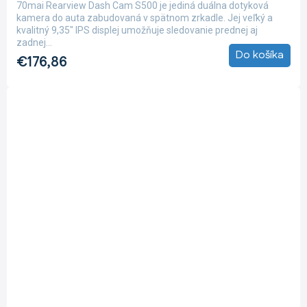
70mai Rearview Dash Cam S500 je jediná duálna dotyková
5,0
kamera do auta zabudovaná v spätnom zrkadle. Jej veľký a
z
kvalitný 9,35" IPS displej umožňuje sledovanie prednej aj
5
zadnej...
hviezdičiek.
Do košíka
€176,86