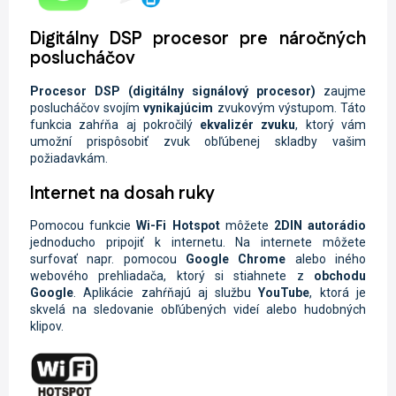
Digitálny DSP procesor pre náročných
poslucháčov
Procesor
DSP
(digitálny signálový procesor)
zaujme
poslucháčov svojím
vynikajúcim
zvukovým výstupom. Táto
funkcia zahŕňa aj pokročilý
ekvalizér zvuku
, ktorý vám
umožní prispôsobiť zvuk obľúbenej skladby vašim
požiadavkám.
Internet na dosah ruky
Pomocou funkcie
Wi-Fi
Hotspot
môžete
2DIN autorádio
jednoducho pripojiť k internetu. Na internete môžete
surfovať napr. pomocou
Google Chrome
alebo iného
webového prehliadača, ktorý si stiahnete z
obchodu
Google
. Aplikácie zahŕňajú aj službu
YouTube
, ktorá je
skvelá na sledovanie obľúbených videí alebo hudobných
klipov.