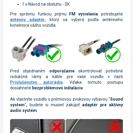
1 x Návod na obsluhu - SK
Pre správnu funkciu príjmu
FM vysielania
potrebujete
anténny adaptér
, ktorý sa vyberá podľa anténneho
konektora vášho vozidla.
Pred objednaním
odporúčame
skontrolovať potrebné
redukčné rámy a káble pre vaše vozidlo v časti
Príslušenstvo autorádia
. Vďaka tomuto postupu
dosiahnete
bezproblémovú inštaláciu
.
Ak vlastníte vozidlo s prémiovou
zvukovou výbavou "
Sound
system
"
,
budete si musieť zakúpiť
adaptér pre aktívny
audio systém
.