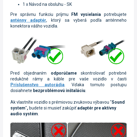
1 x Návod na obsluhu - SK
Pre správnu funkciu príjmu
FM vysielania
potrebujete
anténny adaptér
, ktorý sa vyberá podľa anténneho
konektora vášho vozidla.
Pred objednaním
odporúčame
skontrolovať potrebné
redukčné rámy a káble pre vaše vozidlo v časti
Príslušenstvo autorádia
. Vďaka tomuto postupu
dosiahnete
bezproblémovú inštaláciu
.
Ak vlastníte vozidlo s prémiovou
zvukovou výbavou "
Sound
system
"
,
budete si musieť zakúpiť
adaptér pre aktívny
audio systém
.