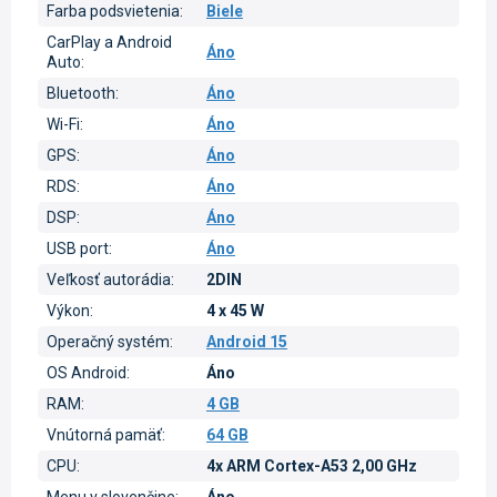
Farba podsvietenia
:
Biele
CarPlay a Android
Áno
Auto
:
Bluetooth
:
Áno
Wi-Fi
:
Áno
GPS
:
Áno
RDS
:
Áno
DSP
:
Áno
USB port
:
Áno
Veľkosť autorádia
:
2DIN
Výkon
:
4 x 45 W
Operačný systém
:
Android 15
OS Android
:
Áno
RAM
:
4 GB
Vnútorná pamäť
:
64 GB
CPU
:
4x ARM Cortex-A53 2,00 GHz