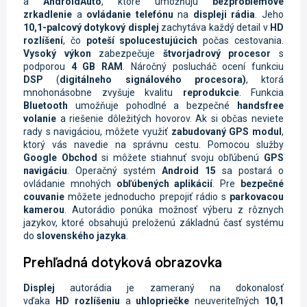
a
AndroidAuto
, ktoré umožňujú
bezproblémové
zrkadlenie
a
ovládanie telefónu
na
displeji rádia
. Jeho
10,1-palcový dotykový displej
zachytáva každý detail v
HD
rozlíšení
, čo
poteší spolucestujúcich
počas cestovania.
Vysoký výkon
zabezpečuje
štvorjadrový procesor
s
podporou
4 GB RAM
. Náročný poslucháč ocení funkciu
DSP
(
digitálneho signálového procesora)
, ktorá
mnohonásobne zvyšuje kvalitu
reprodukcie
. Funkcia
Bluetooth
umožňuje pohodlné a bezpečné
handsfree
volanie
a riešenie dôležitých hovorov. Ak si občas neviete
rady s navigáciou, môžete využiť
zabudovaný GPS modul
,
ktorý vás navedie na správnu cestu. Pomocou služby
Google Obchod
si môžete stiahnuť svoju obľúbenú
GPS
navigáciu
. Operačný systém
Android 15
sa postará o
ovládanie mnohých
obľúbených aplikácií
. Pre
bezpečné
couvanie
môžete jednoducho prepojiť rádio s
parkovacou
kamerou
. Autorádio ponúka možnosť výberu z rôznych
jazykov, ktoré obsahujú preloženú základnú časť systému
do
slovenského jazyka
.
Prehľadná dotyková obrazovka
Displej
autorádia je zameraný na dokonalosť
vďaka
HD
rozlíšeniu
a
uhlopriečke
neuveriteľných
10,1