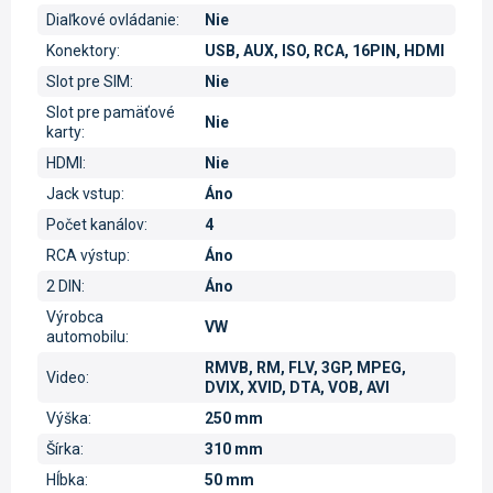
Diaľkové ovládanie
:
Nie
Konektory
:
USB, AUX, ISO, RCA, 16PIN, HDMI
Slot pre SIM
:
Nie
Slot pre pamäťové
Nie
karty
:
HDMI
:
Nie
Jack vstup
:
Áno
Počet kanálov
:
4
RCA výstup
:
Áno
2 DIN
:
Áno
Výrobca
VW
automobilu
:
RMVB, RM, FLV, 3GP, MPEG,
Video
:
DVIX, XVID, DTA, VOB, AVI
Výška
:
250 mm
Šírka
:
310 mm
Hĺbka
:
50 mm