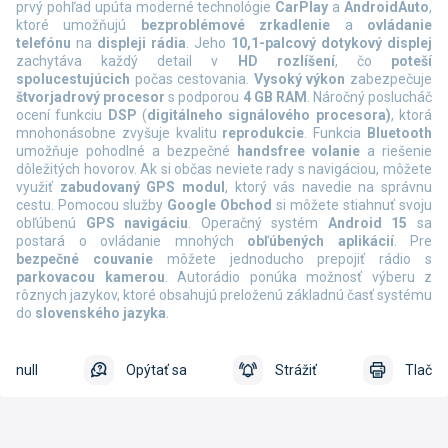
prvý pohľad upúta moderné technológie
CarPlay
a
AndroidAuto
,
ktoré umožňujú
bezproblémové zrkadlenie
a
ovládanie
telefónu
na
displeji rádia
. Jeho
10,1-palcový dotykový displej
zachytáva každý detail v
HD rozlíšení
, čo
poteší
spolucestujúcich
počas cestovania.
Vysoký výkon
zabezpečuje
štvorjadrový procesor
s podporou
4 GB RAM
. Náročný poslucháč
ocení funkciu
DSP
(
digitálneho signálového procesora)
, ktorá
mnohonásobne zvyšuje kvalitu
reprodukcie
. Funkcia
Bluetooth
umožňuje pohodlné a bezpečné
handsfree volanie
a riešenie
dôležitých hovorov. Ak si občas neviete rady s navigáciou, môžete
využiť
zabudovaný GPS modul
, ktorý vás navedie na správnu
cestu. Pomocou služby
Google Obchod
si môžete stiahnuť svoju
obľúbenú
GPS navigáciu
. Operačný systém
Android 15
sa
postará o ovládanie mnohých
obľúbených aplikácií
. Pre
bezpečné couvanie
môžete jednoducho prepojiť rádio s
parkovacou kamerou
. Autorádio ponúka možnosť výberu z
rôznych jazykov, ktoré obsahujú preloženú základnú časť systému
do
slovenského jazyka
.
null
Opýtať sa
Strážiť
Tlač