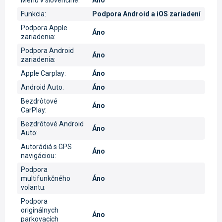
Menu v slovenčine
:
Áno
Funkcia
:
Podpora Android a iOS zariadení
Podpora Apple
Áno
zariadenia
:
Podpora Android
Áno
zariadenia
:
Apple Carplay
:
Áno
Android Auto
:
Áno
Bezdrôtové
Áno
CarPlay
:
Bezdrôtové Android
Áno
Auto
:
Autorádiá s GPS
Áno
navigáciou
:
Podpora
multifunkčného
Áno
volantu
:
Podpora
originálnych
Áno
parkovacích