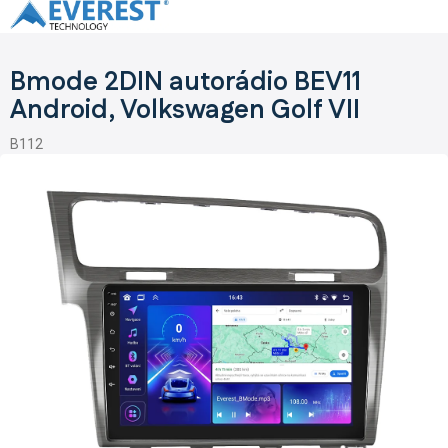
Prejsť
na
obsah
Bmode 2DIN autorádio BEV11
Android, Volkswagen Golf VII
B112