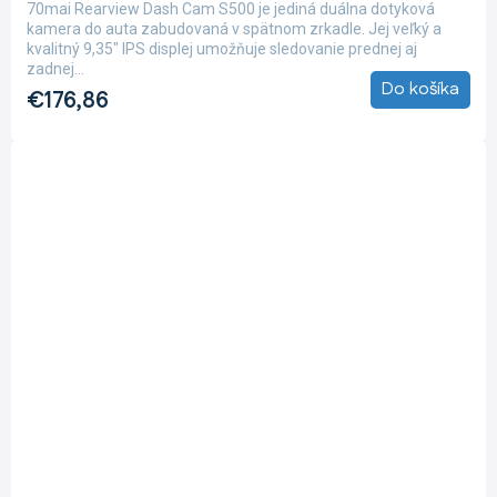
70mai Rearview Dash Cam S500 je jediná duálna dotyková
5,0
kamera do auta zabudovaná v spätnom zrkadle. Jej veľký a
z
kvalitný 9,35" IPS displej umožňuje sledovanie prednej aj
5
zadnej...
hviezdičiek.
Do košíka
€176,86