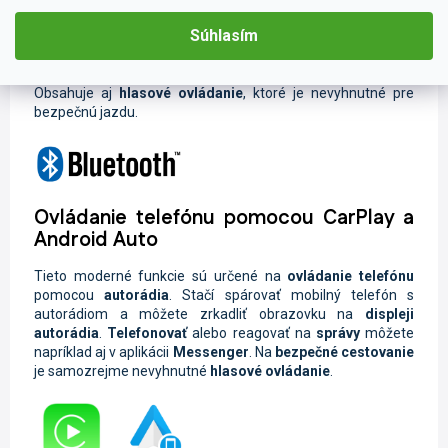
Bezpečné telefonovanie počas jazdy
Súhlasím
Keďže autorádio disponuje inteligentnou
funkciou
Handsfree
, môžete
bezpečne telefonovať počas jazdy.
Obsahuje aj
hlasové ovládanie
, ktoré je nevyhnutné pre
bezpečnú jazdu.
Ovládanie telefónu pomocou CarPlay a
Android Auto
Tieto moderné funkcie sú určené na
ovládanie telefónu
pomocou
autorádia
. Stačí spárovať mobilný telefón s
autorádiom a môžete zrkadliť obrazovku na
displeji
autorádia
.
Telefonovať
alebo reagovať na
správy
môžete
napríklad aj v aplikácii
Messenger
. Na
bezpečné cestovanie
je samozrejme nevyhnutné
hlasové ovládanie
.