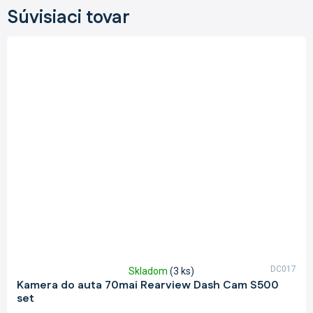
Súvisiaci tovar
DC017
Skladom
(3 ks)
Priemerné
Kamera do auta 70mai Rearview Dash Cam S500
hodnotenie
set
produktu
je