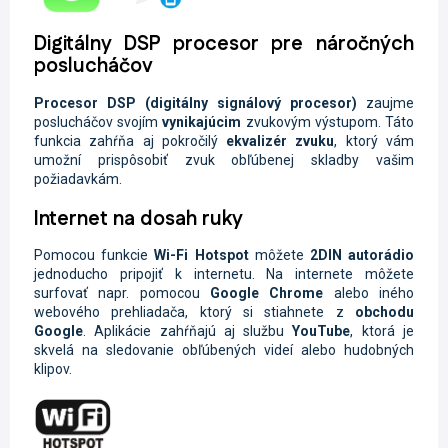
Digitálny DSP procesor pre náročných
poslucháčov
Procesor
DSP
(digitálny signálový procesor)
zaujme
poslucháčov svojím
vynikajúcim
zvukovým výstupom. Táto
funkcia zahŕňa aj pokročilý
ekvalizér zvuku
, ktorý vám
umožní prispôsobiť zvuk obľúbenej skladby vašim
požiadavkám.
Internet na dosah ruky
Pomocou funkcie
Wi-Fi
Hotspot
môžete
2DIN autorádio
jednoducho pripojiť k internetu. Na internete môžete
surfovať napr. pomocou
Google Chrome
alebo iného
webového prehliadača, ktorý si stiahnete z
obchodu
Google
. Aplikácie zahŕňajú aj službu
YouTube
, ktorá je
skvelá na sledovanie obľúbených videí alebo hudobných
klipov.