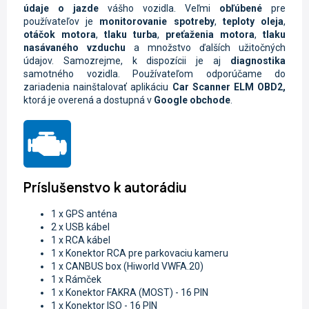
údaje o jazde
vášho vozidla.
Veľmi
obľúbené
pre
používateľov je
monitorovanie spotreby
,
teploty oleja
,
otáčok motora
,
tlaku turba
,
preťaženia motora
,
tlaku
nasávaného vzduchu
a množstvo ďalších užitočných
údajov. Samozrejme, k dispozícii je aj
diagnostika
samotného vozidla.
Používateľom odporúčame do
zariadenia nainštalovať aplikáciu
Car Scanner ELM OBD2
,
ktorá je overená a dostupná v
Google
obchode
.
Príslušenstvo k autorádiu
1 x GPS anténa
2 x USB kábel
1 x RCA kábel
1 x Konektor RCA pre parkovaciu kameru
1 x CANBUS box (Hiworld VWFA.20)
1 x Rámček
1 x K
onektor FAKRA (MOST) - 16 PIN
1 x K
onektor ISO - 16 PIN