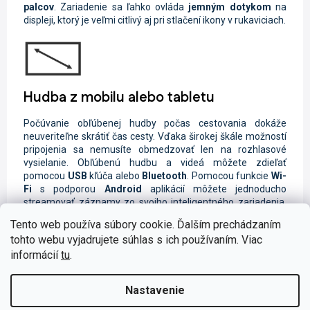
palcov
. Zariadenie sa ľahko ovláda
jemným dotykom
na
displeji, ktorý je veľmi citlivý aj pri stlačení ikony v rukaviciach.
Hudba z mobilu alebo tabletu
Počúvanie obľúbenej hudby počas cestovania dokáže
neuveriteľne skrátiť čas cesty. Vďaka širokej škále možností
pripojenia sa nemusíte obmedzovať len na rozhlasové
vysielanie. Obľúbenú hudbu a videá môžete zdieľať
pomocou
USB
kľúča alebo
Bluetooth
. Pomocou funkcie
Wi-
Fi
s podporou
Android
aplikácií môžete jednoducho
streamovať záznamy zo svojho inteligentného zariadenia.
Ak nemáte po ruke telefón alebo prehrávač, nalaďte si
Tento web používa súbory cookie. Ďalším prechádzaním
obľúbené rozhlasové stanice na
FM/AM
frekvencii alebo na
tohto webu vyjadrujete súhlas s ich používaním. Viac
digitálnom vysielaní
DAB+
.
informácií
tu
.
Nastavenie