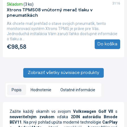
3116
Skladom
(3 ks)
Xtrons TPMS08 vnútorný merač tlaku v
pneumatikách
Ak chcete mať prehľad o stave svojich pneumatík, tento
monitorovací systém Xtrons TPMS je práve pre Vás.
Jednoduchá inštalácia Vám zaručí ľahko dostupné informácie
o tlaku a...
Do košíka
€98,58
Zobraziť všetky súvisiace produkty
Popis
Hodnotenie
Ostatné informácie
Zažite každý okamih vo svojom
Volkswagen Golf VII
s
neuveriteľným zvukom
vďaka
2DIN autorádiu Bmode
BEV11
. Na prvý pohľad upúta moderné technológie
CarPlay