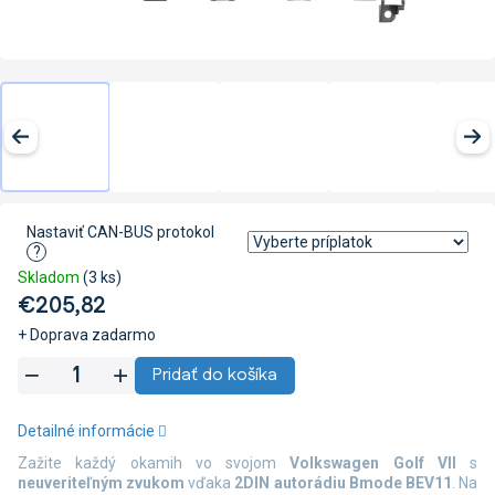
Nastaviť CAN-BUS protokol
?
Skladom
(3 ks)
€205,82
+ Doprava zadarmo
Jednotková
Pridať do košíka
cena:
Detailné informácie
Zažite každý okamih vo svojom
Volkswagen Golf VII
s
neuveriteľným zvukom
vďaka
2DIN autorádiu Bmode BEV11
. Na