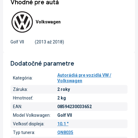
Vhodné pre autá
Volkswagen
Golf VII
(2013 až 2018)
Dodatočné parametre
Autorádiá pre vozidlá VW /
Kategória
:
Volkswagen
Záruka
:
2 roky
Hmotnosť
:
2 kg
EAN
:
08594230033652
Model Volkswagen
:
Golf VII
Veľkosť displeja
:
10,1 "
Typ tunera
:
QN8035