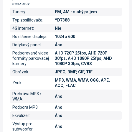
senzorov
:
Tunery
:
FM, AM - slabý príjem
Typ zosilňovača
:
YD7388
4G internet
:
Nie
Rozlíšenie displeja
:
1024 x 600
Dotykový panel
:
Áno
Podporované video
AHD 720P 25fps, AHD 720P
formáty parkovacej
30fps, AHD 1080P 25fps, AHD
kamery
:
1080P 30fps, CVBS
Obrázok
:
JPEG, BMP, GIF, TIF
MP3, WMA, WMV, OGG, APE,
Zvuk
:
ACC, FLAC
Prehráva MP3 /
Áno
WMA
:
Podpora MP3
:
Áno
Ekvalizér
:
Áno
Výstup pre
Áno
subwoofer
: