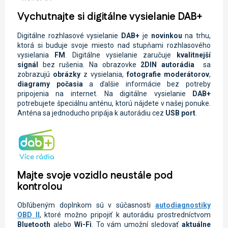
Vychutnajte si digitálne vysielanie DAB+
Digitálne rozhlasové vysielanie
DAB+
je
novinkou
na trhu,
ktorá si buduje svoje miesto nad stupňami rozhlasového
vysielania
FM
. Digitálne vysielanie zaručuje
kvalitnejší
signál
bez rušenia. Na obrazovke
2DIN autorádia
sa
zobrazujú
obrázky
z vysielania,
fotografie moderátorov
,
diagramy počasia
a ďalšie informácie bez potreby
pripojenia na internet. Na digitálne vysielanie
DAB+
potrebujete špeciálnu anténu, ktorú nájdete v našej ponuke.
Anténa sa jednoducho pripája k autorádiu cez
USB port
.
Majte svoje vozidlo neustále pod
kontrolou
Obľúbeným doplnkom sú v súčasnosti
autodiagnostiky
OBD II
, ktoré možno pripojiť k autorádiu prostredníctvom
Bluetooth
alebo
Wi-Fi
. To vám umožní sledovať
aktuálne