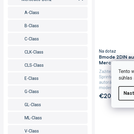
A-Class
B-Class
C-Class
Na dotaz
CLK-Class
Bmode 2DIN au
Mercedes-Benz 
CLS-Class
Tento w
Zažite každý oka
Sprinter II s neu
súhlas 
E-Class
autorádiu Bmode B
moderné technológi
G-Class
Nast
€205,82
GL-Class
ML-Class
V-Class