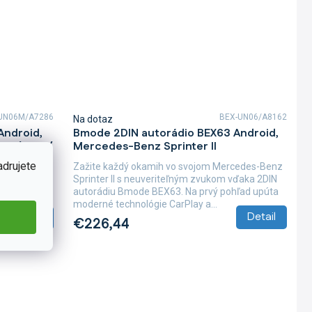
UN06M/A7286
BEX-UN06/A8162
Na dotaz
Android,
Bmode 2DIN autorádio BEX63 Android,
o / Vito /
Mercedes-Benz Sprinter II
adrujete
Zažite každý okamih vo svojom Mercedes-Benz
Sprinter II s neuveriteľným zvukom vďaka 2DIN
rcedes-Benz
autorádiu Bmode BEX63. Na prvý pohľad upúta
Volkswagen
moderné technológie CarPlay a...
a 2DIN...
Detail
Detail
€226,44