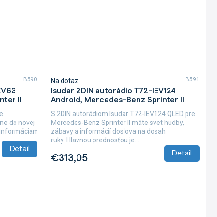
B590
B591
Na dotaz
IEV63
Isudar 2DIN autorádio T72-IEV124
ter II
Android, Mercedes-Benz Sprinter II
re
S 2DIN autorádiom Isudar T72-IEV124 QLED pre
ne do novej
Mercedes-Benz Sprinter II máte svet hudby,
informáciami....
zábavy a informácií doslova na dosah
ruky. Hlavnou prednosťou je...
Detail
Detail
€313,05