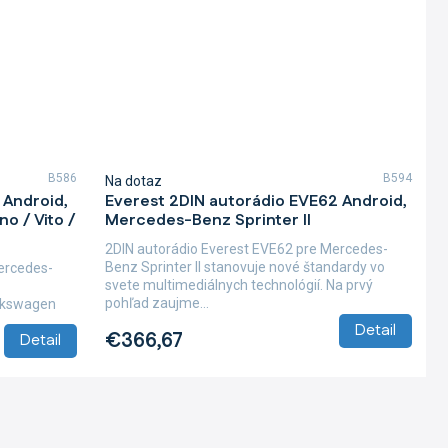
B586
B594
Na dotaz
 Android,
Everest 2DIN autorádio EVE62 Android,
o / Vito /
Mercedes-Benz Sprinter II
2DIN autorádio Everest EVE62 pre Mercedes-
Benz Sprinter II stanovuje nové štandardy vo
ercedes-
svete multimediálnych technológií. Na prvý
pohľad zaujme...
Volkswagen
Detail
€366,67
Detail