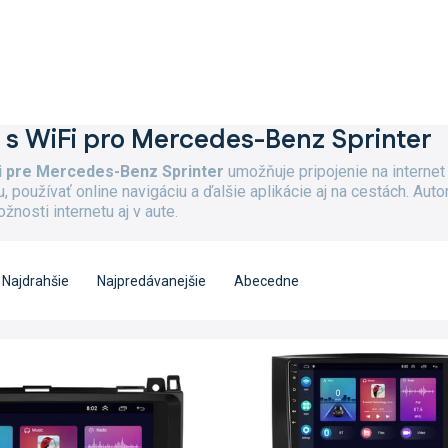
 s WiFi pro Mercedes-Benz Sprinter
i pre Mercedes-Benz Sprinter
umožňuje pripojenie na interne
 používať online navigáciu a ďalšie aplikácie aj na cestách. Auto
osti internetu aj v aute.
Najdrahšie
Najpredávanejšie
Abecedne