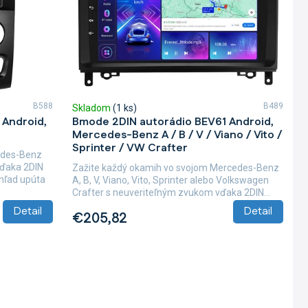
B588
B489
Skladom
(1 ks)
 Android,
Bmode 2DIN autorádio BEV61 Android,
Mercedes-Benz A / B / V / Viano / Vito /
Sprinter / VW Crafter
cedes-Benz
vďaka 2DIN
Zažite každý okamih vo svojom Mercedes-Benz
hľad upúta
A, B, V, Viano, Vito, Sprinter alebo Volkswagen
Crafter s neuveriteľným zvukom vďaka 2DIN...
Detail
Detail
€205,82