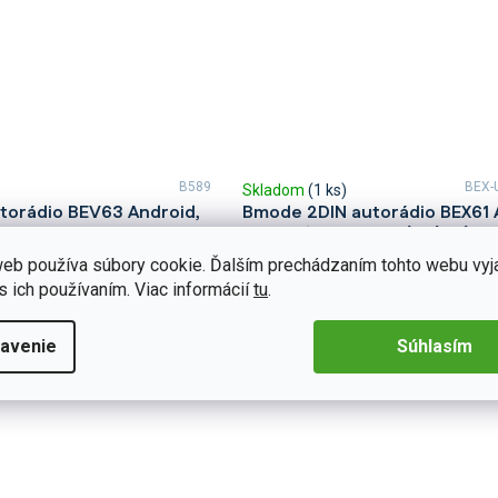
B589
BEX-
Skladom
(1 ks)
torádio BEV63 Android,
Bmode 2DIN autorádio BEX61 
Sprinter II
Mercedes-Benz A / B / V / Vian
Sprinter / VW Crafter
eb používa súbory cookie. Ďalším prechádzaním tohto webu vyj
mih vo svojom Mercedes-Benz
veriteľným zvukom vďaka 2DIN
Zažite každý okamih vo svojom Me
s ich používaním. Viac informácií
tu
.
EV63. Na prvý pohľad upúta
A, B, V, Viano, Vito, Sprinter alebo 
e CarPlay a...
Crafter s neuveriteľným zvukom vďak
Detail
avenie
Súhlasím
€226,44