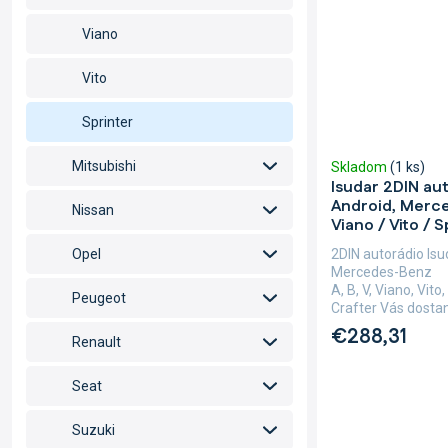
Viano
Vito
Sprinter
Mitsubishi
Skladom
(1 ks)
Isudar 2DIN au
Android, Merce
Nissan
Viano / Vito / 
2DIN autorádio Is
Opel
Mercedes-Benz
A, B, V, Viano, Vit
Peugeot
Crafter Vás dostan
€288,31
Renault
Seat
Suzuki