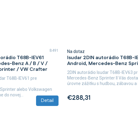
B491
Na dotaz
torádio T68B-IEV61
Isudar 2DIN autorádio T68B-
des-Benz A / B / V /
Android, Mercedes-Benz Sprin
Sprinter / VW Crafter
2DIN autorádio Isudar T68B-IEV63 p
Mercedes-Benz Sprinter II Vás dosta
udar T68B-IEV61 pre
úrovne zážitku s hudbou, zábavou a 
o, Sprinter alebo Volkswagen
e do novej...
€288,31
Detail