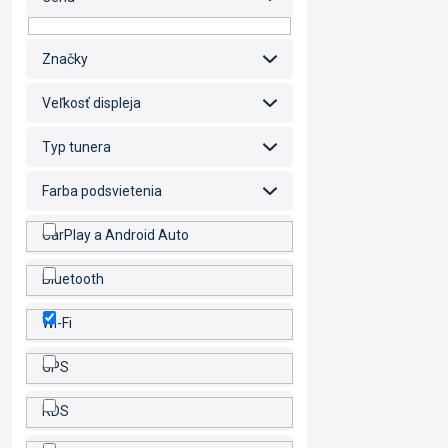
Značky
Veľkosť displeja
Typ tunera
Farba podsvietenia
CarPlay a Android Auto
Bluetooth
Wi-Fi
GPS
RDS