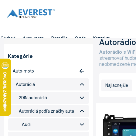
Prejsť
na
obsah
Obchod
Auto-moto
Poradňa
O nás
Kontakty
B
Autorádio
o
Autorádio s WiF
č
Kategórie
Preskočiť
streamovať hudbu,
n
kategórie
neobmedzené možn
ý
Auto-moto
p
R
a
a
Autorádiá
Najlacnejšie
n
d
e
e
2DIN autorádiá
l
n
V
i
ý
Autorádiá podľa značky auta
e
p
p
i
Audi
r
s