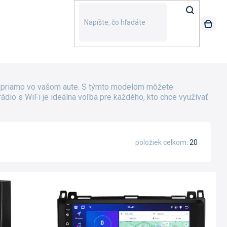
t priamo vo vašom aute. S týmto modelom môžete
rádio s WiFi je ideálna voľba pre každého, kto chce využívať
položiek celkom
20