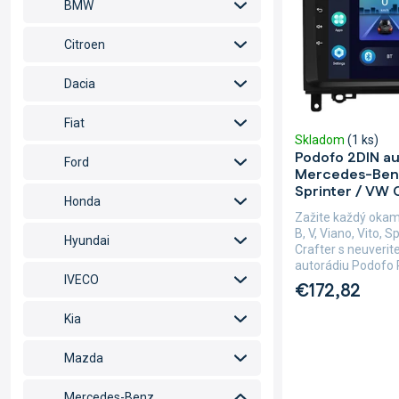
o
p
BMW
d
r
u
o
Citroen
k
d
t
u
Dacia
o
k
v
t
Fiat
Skladom
(1 ks)
o
Podofo 2DIN au
v
Ford
Mercedes-Benz A
Sprinter / VW 
Honda
Zažite každý okam
B, V, Viano, Vito, 
Hyundai
Crafter s neuveri
autorádiu Podofo P
IVECO
€172,82
Kia
Mazda
Mercedes-Benz