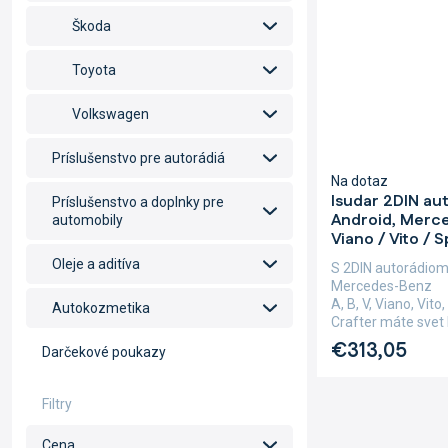
Škoda
Toyota
Volkswagen
Príslušenstvo pre autorádiá
Na dotaz
Isudar 2DIN au
Príslušenstvo a doplnky pre
Android, Merce
automobily
Viano / Vito / 
Oleje a aditíva
S 2DIN autorádiom
Mercedes-Benz
A, B, V, Viano, Vit
Autokozmetika
Crafter máte svet h
€313,05
Darčekové poukazy
Cena