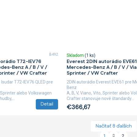
B492
Skladom
(1 ks)
torádio T72-IEV76
Everest 2DIN autorádio EVE61
des-Benz A / B / V /
Mercedes-Benz A / B / V / Vian
Sprinter / VW Crafter
Sprinter / VW Crafter
 Isudar T72-IEV76 QLED pre
2DIN autorádio Everest EVE61 pre M
Benz
o, Sprinter alebo Volkswagen
A, B, V, Viano, Vito, Sprinter alebo 
udby,...
Crafter stanovuje nové štandardy...
Detail
€366,67
Načítať 8 ďalších
S
1
2