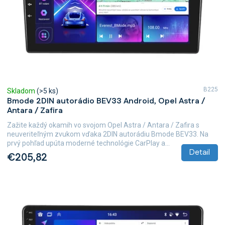
B225
Skladom
(>5 ks)
Bmode 2DIN autorádio BEV33 Android, Opel Astra /
Antara / Zafira
Zažite každý okamih vo svojom Opel Astra / Antara / Zafira s
neuveriteľným zvukom vďaka 2DIN autorádiu Bmode BEV33. Na
prvý pohľad upúta moderné technológie CarPlay a...
Detail
€205,82