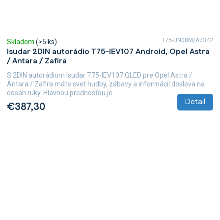
T75-UN08M/A7342
Skladom
(>5 ks)
Isudar 2DIN autorádio T75-IEV107 Android, Opel Astra
/ Antara / Zafira
S 2DIN autorádiom Isudar T75-IEV107 QLED pre Opel Astra /
Antara / Zafira máte svet hudby, zábavy a informácií doslova na
dosah ruky. Hlavnou prednosťou je...
Detail
€387,30