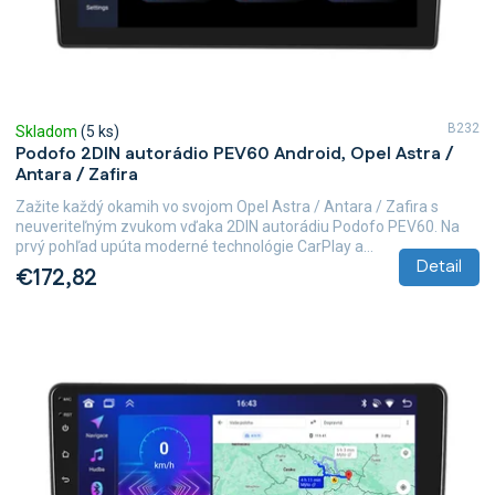
t
o
v
B232
Skladom
(5 ks)
Podofo 2DIN autorádio PEV60 Android, Opel Astra /
Antara / Zafira
Zažite každý okamih vo svojom Opel Astra / Antara / Zafira s
neuveriteľným zvukom vďaka 2DIN autorádiu Podofo PEV60. Na
prvý pohľad upúta moderné technológie CarPlay a...
Detail
€172,82