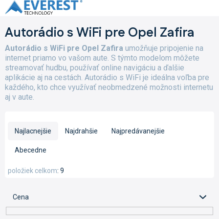
Prejsť
na
obsah
Autorádio s WiFi pre Opel Zafira
Autorádio s WiFi pre Opel Zafira
umožňuje pripojenie na
internet priamo vo vašom aute. S týmto modelom môžete
streamovať hudbu, používať online navigáciu a ďalšie
aplikácie aj na cestách. Autorádio s WiFi je ideálna voľba pre
každého, kto chce využívať neobmedzené možnosti internetu
aj v aute.
R
a
Najlacnejšie
Najdrahšie
Najpredávanejšie
d
e
Abecedne
n
i
položiek celkom
9
e
p
Cena
r
o