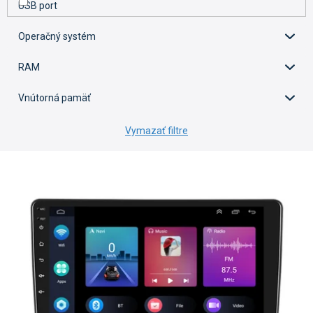
USB port
Operačný systém
RAM
Vnútorná pamäť
Vymazať filtre
V
ý
p
i
s
p
r
o
d
u
k