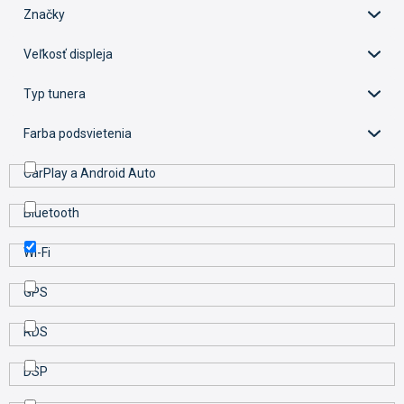
d
Značky
u
k
Veľkosť displeja
t
o
Typ tunera
v
Farba podsvietenia
CarPlay a Android Auto
Bluetooth
Wi-Fi
GPS
RDS
DSP