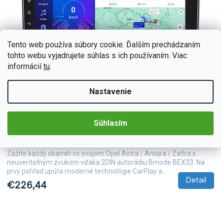
Tento web používa súbory cookie. Ďalším prechádzaním
tohto webu vyjadrujete súhlas s ich používaním. Viac
informácií
tu
.
Nastavenie
BEX-UN06M/A7342
Skladom
(>5 ks)
Súhlasím
Bmode 2DIN autorádio BEX33 Android, Opel Astra /
Antara / Zafira
Zažite každý okamih vo svojom Opel Astra / Antara / Zafira s
neuveriteľným zvukom vďaka 2DIN autorádiu Bmode BEX33. Na
prvý pohľad upúta moderné technológie CarPlay a...
Detail
€226,44