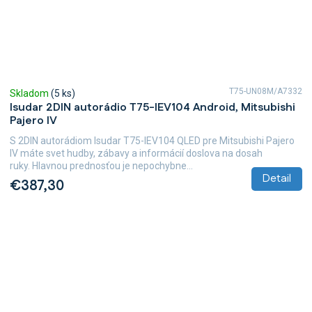
T75-UN08M/A7332
Skladom
(5 ks)
Isudar 2DIN autorádio T75-IEV104 Android, Mitsubishi
Pajero IV
S 2DIN autorádiom Isudar T75-IEV104 QLED pre Mitsubishi Pajero
IV máte svet hudby, zábavy a informácií doslova na dosah
ruky. Hlavnou prednosťou je nepochybne...
Detail
€387,30