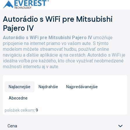
Prejsť
na
obsah
Autorádio s WiFi pre Mitsubishi
Pajero IV
Autorádio s WiFi pre Mitsubishi Pajero IV
umožňuje
pripojenie na internet priamo vo vašom aute. S týmto
modelom môžete streamovať hudbu, používať online
navigáciu a ďalšie aplikácie aj na cestách. Autorádio s WiFi je
ideálna voľba pre každého, kto chce využívať neobmedzené
možnosti internetu aj v aute.
R
a
Najlacnejšie
Najdrahšie
Najpredávanejšie
d
e
Abecedne
n
i
položiek celkom
9
e
p
Cena