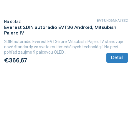
EVT-UN06M/A7332
Na dotaz
Everest 2DIN autorádio EVT36 Android, Mitsubishi
Pajero IV
2DIN autorádio Everest EVT36 pre Mitsubishi Pajero IV stanovuje
nové štandardy vo svete multimediálnych technológií. Na prvý
pohľad zaujme 9 palcovou QLED...
Detail
€366,67