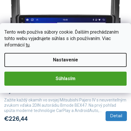
Tento web používa súbory cookie. Ďalším prechádzaním
tohto webu vyjadrujete súhlas s ich používaním. Viac
informácií
tu
.
Nastavenie
Súhlasím
BEX-UN06M/A7332
Skladom
(5 ks)
Bmode 2DIN autorádio BEX47 Android, Mitsubishi
Pajero IV
Zažite každý okamih vo svojej Mitsubishi Pajero IV s neuveriteľným
zvukom vďaka 2DIN autorádiu Bmode BEX47. Na prvý pohľad
upúta moderné technológie CarPlay a AndroidAuto,...
Detail
€226,44