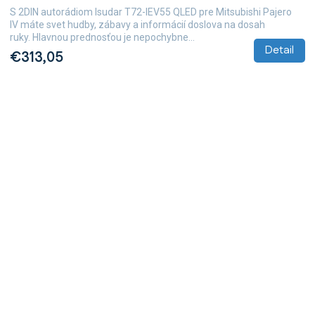
S 2DIN autorádiom Isudar T72-IEV55 QLED pre Mitsubishi Pajero
IV máte svet hudby, zábavy a informácií doslova na dosah
ruky. Hlavnou prednosťou je nepochybne...
Detail
€313,05