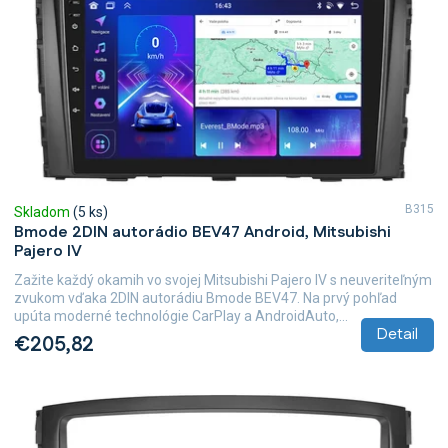
B315
Skladom
(5 ks)
Bmode 2DIN autorádio BEV47 Android, Mitsubishi
Pajero IV
Zažite každý okamih vo svojej Mitsubishi Pajero IV s neuveriteľným
zvukom vďaka 2DIN autorádiu Bmode BEV47. Na prvý pohľad
upúta moderné technológie CarPlay a AndroidAuto,...
Detail
€205,82