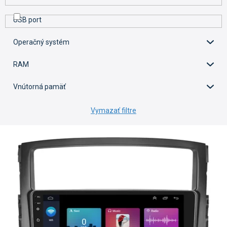
USB port
Operačný systém
RAM
Vnútorná pamäť
Vymazať filtre
V
ý
p
i
s
p
r
o
d