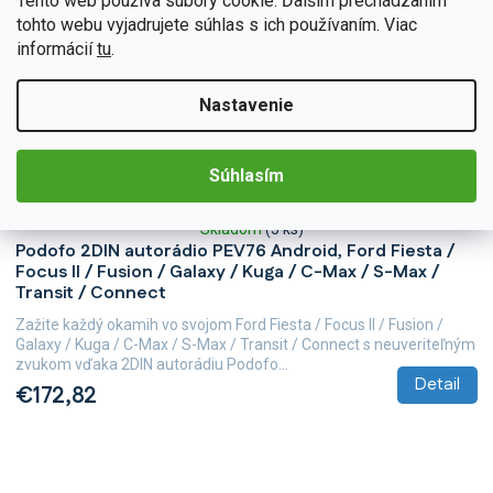
Tento web používa súbory cookie. Ďalším prechádzaním
tohto webu vyjadrujete súhlas s ich používaním. Viac
informácií
tu
.
Nastavenie
Súhlasím
B289
Skladom
(5 ks)
Priemerné
Podofo 2DIN autorádio PEV76 Android, Ford Fiesta /
hodnotenie
Focus II / Fusion / Galaxy / Kuga / C-Max / S-Max /
produktu
Transit / Connect
je
5,0
Zažite každý okamih vo svojom Ford Fiesta / Focus II / Fusion /
z
Galaxy / Kuga / C-Max / S-Max / Transit / Connect s neuveriteľným
5
zvukom vďaka 2DIN autorádiu Podofo...
hviezdičiek.
Detail
€172,82