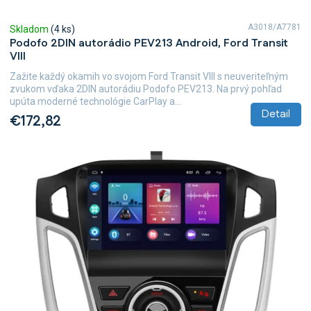
A3018/A7781
Skladom
(4 ks)
Podofo 2DIN autorádio PEV213 Android, Ford Transit
VIII
Zažite každý okamih vo svojom Ford Transit VIII s neuveriteľným
zvukom vďaka 2DIN autorádiu Podofo PEV213. Na prvý pohľad
upúta moderné technológie CarPlay a...
Detail
€172,82