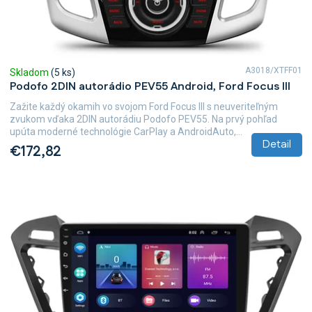
A3018/XTFF01
Skladom
(5 ks)
Podofo 2DIN autorádio PEV55 Android, Ford Focus III
Zažite každý okamih vo svojom Ford Focus III s neuveriteľným
zvukom vďaka 2DIN autorádiu Podofo PEV55. Na prvý pohľad
upúta moderné technológie CarPlay a AndroidAuto,...
Detail
€172,82