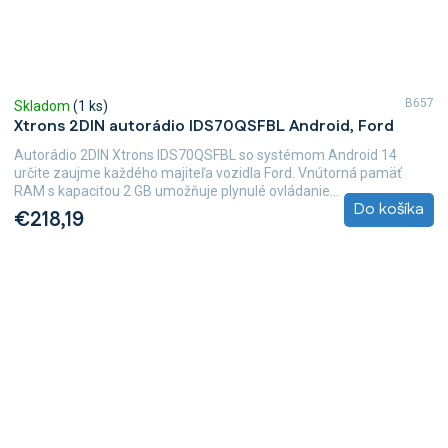
B657
Skladom
(1 ks)
Xtrons 2DIN autorádio IDS70QSFBL Android, Ford
Autorádio 2DIN Xtrons IDS70QSFBL so systémom Android 14
určite zaujme každého majiteľa vozidla Ford. Vnútorná pamäť
RAM s kapacitou 2 GB umožňuje plynulé ovládanie...
Do košíka
€218,19