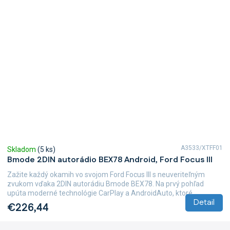
A3533/XTFF01
Skladom
(5 ks)
Bmode 2DIN autorádio BEX78 Android, Ford Focus III
Zažite každý okamih vo svojom Ford Focus III s neuveriteľným
zvukom vďaka 2DIN autorádiu Bmode BEX78. Na prvý pohľad
upúta moderné technológie CarPlay a AndroidAuto, ktoré...
Detail
€226,44