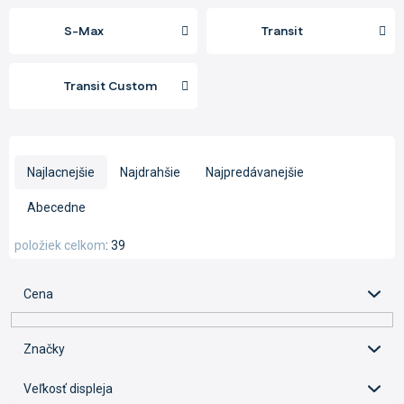
S-Max
Transit
Transit Custom
R
a
Najlacnejšie
Najdrahšie
Najpredávanejšie
d
e
Abecedne
n
i
položiek celkom
39
e
p
Cena
r
o
d
Značky
u
k
Veľkosť displeja