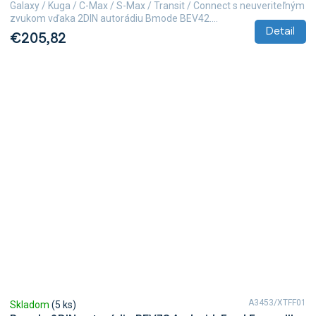
Galaxy / Kuga / C-Max / S-Max / Transit / Connect s neuveriteľným
zvukom vďaka 2DIN autorádiu Bmode BEV42....
Detail
€205,82
A3453/XTFF01
Skladom
(5 ks)