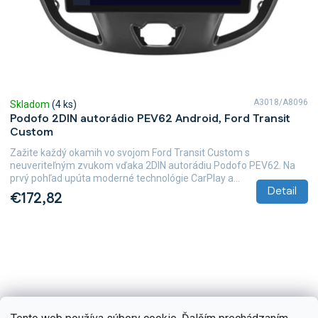
A3018/A8096
Skladom
(4 ks)
Podofo 2DIN autorádio PEV62 Android, Ford Transit
Custom
Zažite každý okamih vo svojom Ford Transit Custom s
neuveriteľným zvukom vďaka 2DIN autorádiu Podofo PEV62. Na
prvý pohľad upúta moderné technológie CarPlay a...
Detail
€172,82