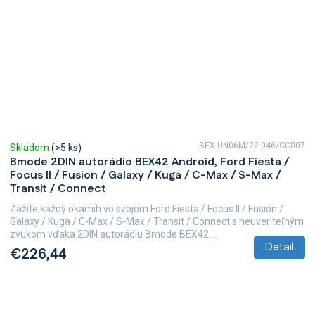
BEX-UN06M/22-046/CC007
Skladom
(>5 ks)
Bmode 2DIN autorádio BEX42 Android, Ford Fiesta /
Focus II / Fusion / Galaxy / Kuga / C-Max / S-Max /
Transit / Connect
Zažite každý okamih vo svojom Ford Fiesta / Focus II / Fusion /
Galaxy / Kuga / C-Max / S-Max / Transit / Connect s neuveriteľným
zvukom vďaka 2DIN autorádiu Bmode BEX42....
Detail
€226,44