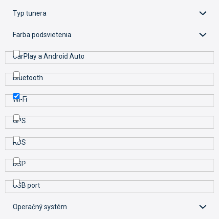
t
o
Typ tunera
v
Farba podsvietenia
CarPlay a Android Auto
Bluetooth
Wi-Fi
GPS
RDS
DSP
USB port
Operačný systém