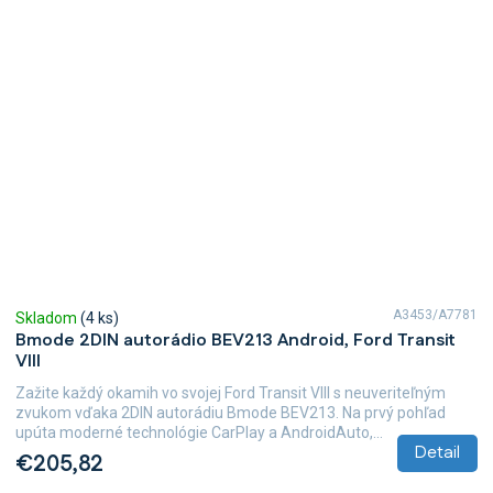
A3453/A7781
Skladom
(4 ks)
Bmode 2DIN autorádio BEV213 Android, Ford Transit
VIII
Zažite každý okamih vo svojej Ford Transit VIII s neuveriteľným
zvukom vďaka 2DIN autorádiu Bmode BEV213. Na prvý pohľad
upúta moderné technológie CarPlay a AndroidAuto,...
Detail
€205,82