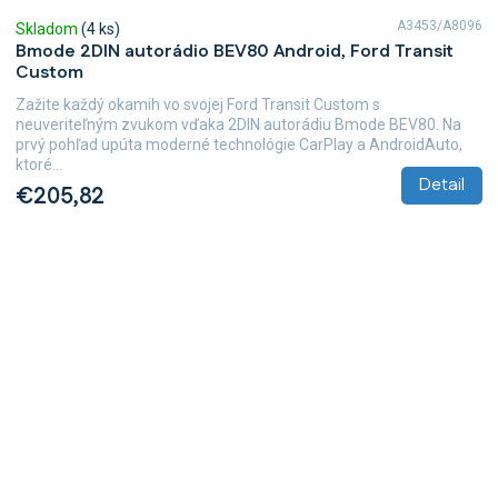
A3453/A8096
Skladom
(4 ks)
Bmode 2DIN autorádio BEV80 Android, Ford Transit
Custom
Zažite každý okamih vo svojej Ford Transit Custom s
neuveriteľným zvukom vďaka 2DIN autorádiu Bmode BEV80. Na
prvý pohľad upúta moderné technológie CarPlay a AndroidAuto,
ktoré...
Detail
€205,82