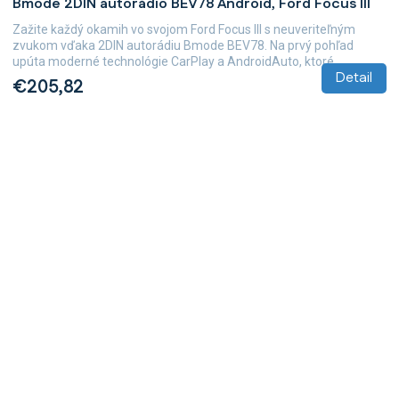
Bmode 2DIN autorádio BEV78 Android, Ford Focus III
Zažite každý okamih vo svojom Ford Focus III s neuveriteľným
zvukom vďaka 2DIN autorádiu Bmode BEV78. Na prvý pohľad
upúta moderné technológie CarPlay a AndroidAuto, ktoré...
Detail
€205,82