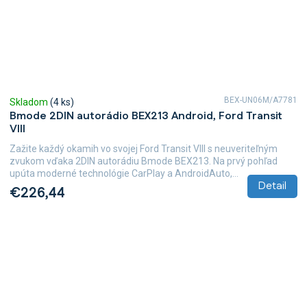
BEX-UN06M/A7781
Skladom
(4 ks)
Bmode 2DIN autorádio BEX213 Android, Ford Transit
VIII
Zažite každý okamih vo svojej Ford Transit VIII s neuveriteľným
zvukom vďaka 2DIN autorádiu Bmode BEX213. Na prvý pohľad
upúta moderné technológie CarPlay a AndroidAuto,...
Detail
€226,44