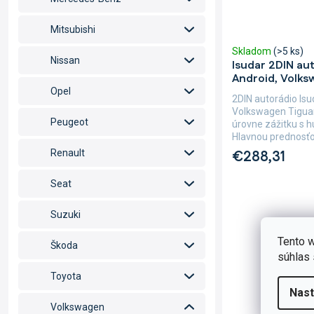
Mitsubishi
Skladom
(>5 ks)
Nissan
Isudar 2DIN au
Android, Volks
Opel
2DIN autorádio Is
Volkswagen Tiguan
Peugeot
úrovne zážitku s 
Hlavnou prednosťo
€288,31
Renault
Seat
Suzuki
Tento w
Škoda
súhlas 
Toyota
Nast
Volkswagen