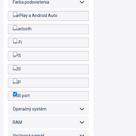
Farba podsvietenia
CarPlay a Android Auto
Bluetooth
Wi-Fi
GPS
RDS
DSP
USB port
Operačný systém
RAM
Vnútorná pamäť