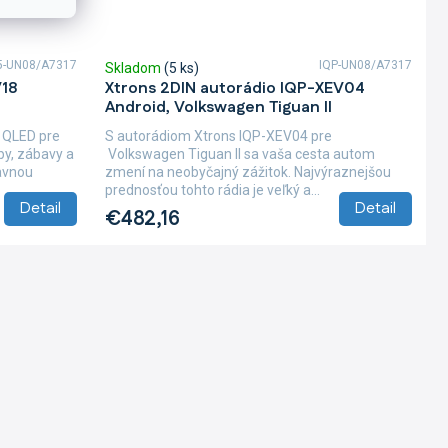
5-UN08/A7317
IQP-UN08/A7317
Skladom
(5 ks)
V18
Xtrons 2DIN autorádio IQP-XEV04
Android, Volkswagen Tiguan II
 QLED pre
S autorádiom Xtrons IQP-XEV04 pre
by, zábavy a
Volkswagen Tiguan II sa vaša cesta autom
lavnou
zmení na neobyčajný zážitok. Najvýraznejšou
prednosťou tohto rádia je veľký a...
Detail
Detail
€482,16