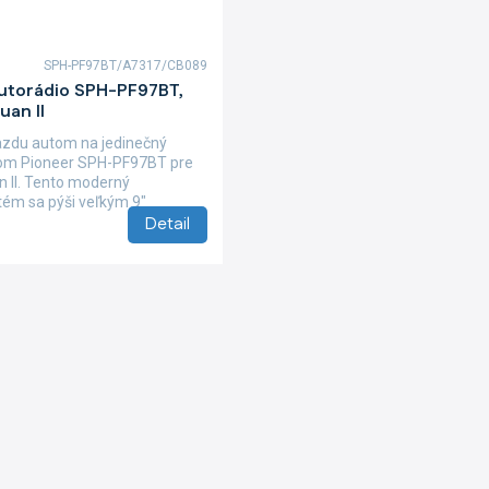
SPH-PF97BT/A7317/CB089
autorádio SPH-PF97BT,
uan II
azdu autom na jedinečný
iom Pioneer SPH-PF97BT pre
 II. Tento moderný
tém sa pýši veľkým 9"
Detail
O
v
l
á
d
a
c
i
e
p