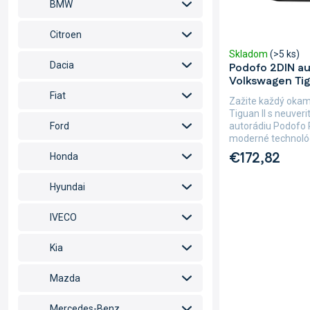
BMW
t
u
o
k
Citroen
v
t
Skladom
(>5 ks)
o
Dacia
Podofo 2DIN au
v
Volkswagen Tig
Fiat
Zažite každý oka
Tiguan II s neuve
autorádiu Podofo 
Ford
moderné technológi
€172,82
Honda
Hyundai
IVECO
Kia
Mazda
Mercedes-Benz