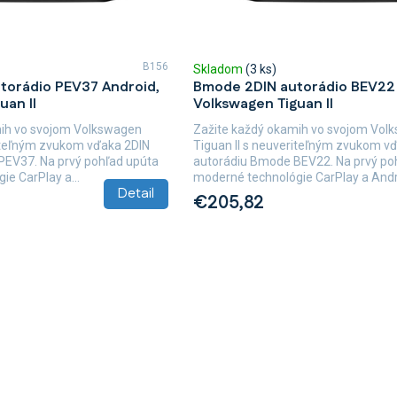
B156
Skladom
(3 ks)
torádio PEV37 Android,
Bmode 2DIN autorádio BEV22 
uan II
Volkswagen Tiguan II
mih vo svojom Volkswagen
Zažite každý okamih vo svojom Vol
riteľným zvukom vďaka 2DIN
Tiguan II s neuveriteľným zvukom v
PEV37. Na prvý pohľad upúta
autorádiu Bmode BEV22. Na prvý po
e CarPlay a...
moderné technológie CarPlay a Andro
Detail
€205,82