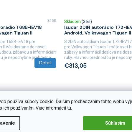
B158
Skladom
(3 ks)
torádio T68B-IEV18
Isudar 2DIN autorádio T72-IE
wagen Tiguan II
Android, Volkswagen Tiguan II
udar T68B-IEV18 pre
S 2DIN autorádiom Isudar T72-IEV1
 II Vás dostane do novej
pre Volkwagen Tiguan II máte svet h
hudbou, zábavou a informáciami.
zábavy a informácií doslova na dos
u je nepochybne prehľadná...
ruky. Hlavnou prednosťou je nepochy
Detail
€313,05
eb používa súbory cookie. Ďalším prechádzaním tohto webu vyj
s ich používaním. Viac informácií
tu
.
avenie
Súhlasím