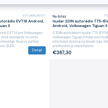
EVT-UN06/A7317
T7
Na dotaz
utorádio EVT16 Android,
Isudar 2DIN autorádio T75-IE
uan II
Android, Volkswagen Tiguan II
erest EVT16 pre Volkswagen
S 2DIN autorádiom Isudar T75-IEV18
e nové štandardy vo svete
Volkswagen Tiguan II máte svet hud
chnológií. Na prvý pohľad
informácií doslova na dosah ruky. H
vou QLED...
prednosťou je nepochybne...
Detail
€387,30