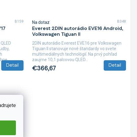
B159
B348
Na dotaz
V17
Everest 2DIN autorádio EVE16 Android,
Volkswagen Tiguan II
7 QLED
2DIN autorádio Everest EVE16 pre Volkswagen
udby,
Tiguan II stanovuje nové štandardy vo svete
ah
multimediálnych technológií. Na prvý pohľad
bne...
zaujme 10,1 palcovou QLED...
Detail
Detail
€366,67
adrujete