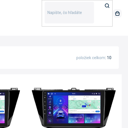
položiek celkom
10