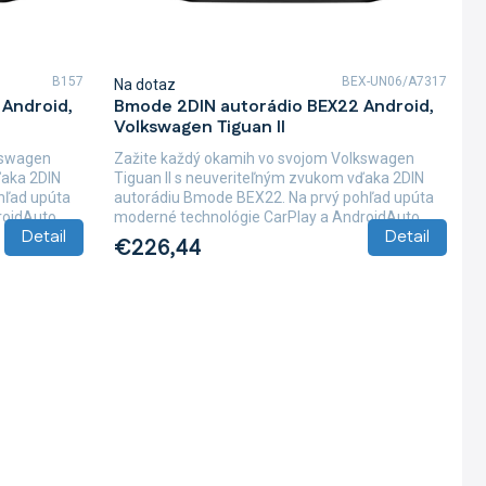
B157
BEX-UN06/A7317
Na dotaz
Android,
Bmode 2DIN autorádio BEX22 Android,
Volkswagen Tiguan II
kswagen
Zažite každý okamih vo svojom Volkswagen
ďaka 2DIN
Tiguan II s neuveriteľným zvukom vďaka 2DIN
hľad upúta
autorádiu Bmode BEX22. Na prvý pohľad upúta
idAuto,...
moderné technológie CarPlay a AndroidAuto,...
Detail
Detail
€226,44