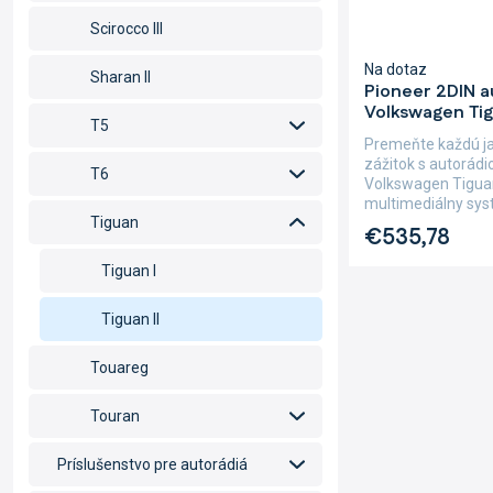
Scirocco III
Na dotaz
Sharan II
Pioneer 2DIN 
Volkswagen Tig
T5
Premeňte každú j
zážitok s autorád
T6
Volkswagen Tiguan
multimediálny sys
Tiguan
dotykovým...
€535,78
Tiguan I
Tiguan II
Touareg
Touran
Príslušenstvo pre autorádiá