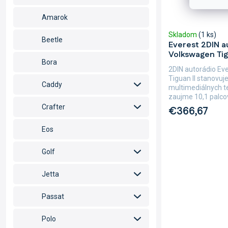
Amarok
Skladom
(1 ks)
Beetle
Everest 2DIN a
Volkswagen Tig
Bora
2DIN autorádio Ev
Tiguan II stanovuj
Caddy
multimediálnych te
zaujme 10,1 palco
Crafter
€366,67
Eos
Golf
Jetta
Passat
Polo