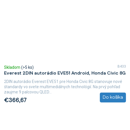
B433
Skladom
(>5 ks)
Everest 2DIN autorádio EVE51 Android, Honda Civic 8G
2DIN autorádio Everest EVE51 pre Honda Civic 8G stanovuje nové
štandardy vo svete multimediálnych technológií. Na prvý pohľad
zaujme 9 palcovou QLED...
Do košíka
€366,67