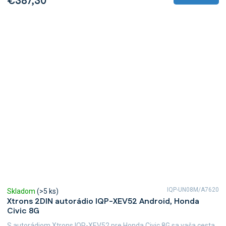
€387,30
IQP-UN08M/A7620
Skladom
(>5 ks)
Xtrons 2DIN autorádio IQP-XEV52 Android, Honda
Civic 8G
S autorádiom Xtrons IQP-XEV52 pre Honda Civic 8G sa vaša cesta