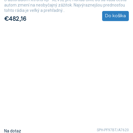
autom zmení na neobyčajný zážitok. Najvýraznejšou prednosťou
tohto rádia je veľký a prehľadný...
Do košíka
€482,16
SPH-PF97BT/A7620
Na dotaz