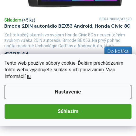
BEX-UN06M/A7620
Skladom
(>5 ks)
Bmode 2DIN autorádio BEX53 Android, Honda Civic 8G
Zažite každý okamih vo svojom Honda Civic 8G s neuveriteľným
zvukom vďaka 2DIN autorádiu Bmode BEX53. Na prvý pohľad
upúta moderné technológie CarPlay a AndroidAuto, ktoré...
Do košíka
€226,44
Tento web používa súbory cookie. Ďalším prechádzaním
tohto webu vyjadrujete súhlas s ich používaním. Viac
informácií
tu
.
Nastavenie
Súhlasím