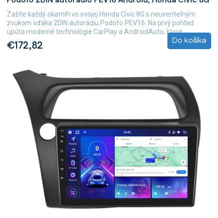
Podofo 2DIN autorádio PEV16 Android, Honda Civic 8G
Zažite každý okamih vo svojej Honda Civic 8G s neuveriteľným
zvukom vďaka 2DIN autorádiu Podofo PEV16. Na prvý pohľad
upúta moderné technológie CarPlay a AndroidAuto, ktoré...
Do košíka
€172,82