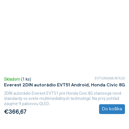
EVT-UN06M/A7620
Skladom
(1 ks)
Everest 2DIN autorádio EVT51 Android, Honda Civic 8G
2DIN autorádio Everest EVT51 pre Honda Civic 8G stanovuje nové
štandardy vo svete multimediálnych technológií. Na prvý pohľad
zaujme 9 palcovou QLED...
Do košíka
€366,67