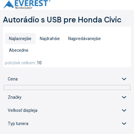
Prejsť
na
obsah
Autorádio s USB pre Honda Civic
R
a
Najlacnejšie
Najdrahšie
Najpredávanejšie
d
e
Abecedne
n
i
položiek celkom
10
e
p
Cena
r
o
d
Značky
u
k
Veľkosť displeja
t
o
Typ tunera
v