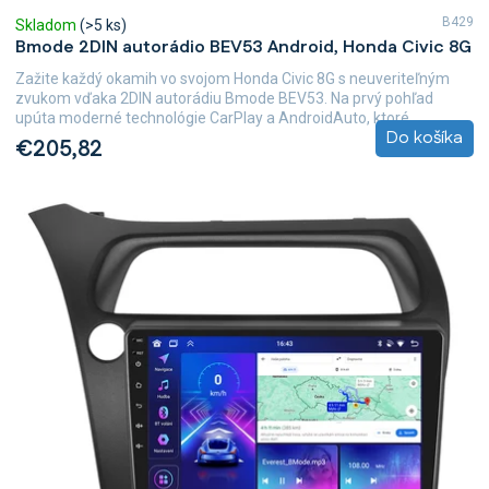
B429
Skladom
(>5 ks)
Bmode 2DIN autorádio BEV53 Android, Honda Civic 8G
Zažite každý okamih vo svojom Honda Civic 8G s neuveriteľným
zvukom vďaka 2DIN autorádiu Bmode BEV53. Na prvý pohľad
upúta moderné technológie CarPlay a AndroidAuto, ktoré...
Do košíka
€205,82