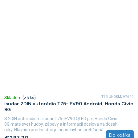
T75-UN08M/A7620
Skladom
(>5 ks)
Isudar 2DIN autorádio T75-IEV90 Android, Honda Civic
8G
S 2DIN autorádiom Isudar T75-IEV90 QLED pre Honda Civic
8G máte svet hudby, zábavy a informácií doslova na dosah
ruky. Hlavnou prednosťou je nepochybne prehľadná...
Do košíka