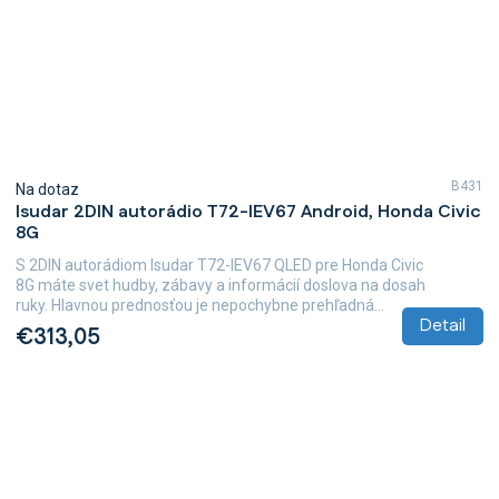
B431
Na dotaz
Isudar 2DIN autorádio T72-IEV67 Android, Honda Civic
8G
S 2DIN autorádiom Isudar T72-IEV67 QLED pre Honda Civic
8G máte svet hudby, zábavy a informácií doslova na dosah
ruky. Hlavnou prednosťou je nepochybne prehľadná...
Detail
€313,05