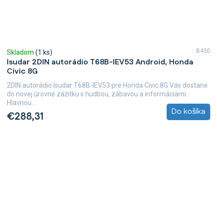
B430
Skladom
(1 ks)
Isudar 2DIN autorádio T68B-IEV53 Android, Honda
Civic 8G
2DIN autorádio Isudar T68B-IEV53 pre Honda Civic 8G Vás dostane
do novej úrovne zážitku s hudbou, zábavou a informáciami.
Hlavnou...
Do košíka
€288,31