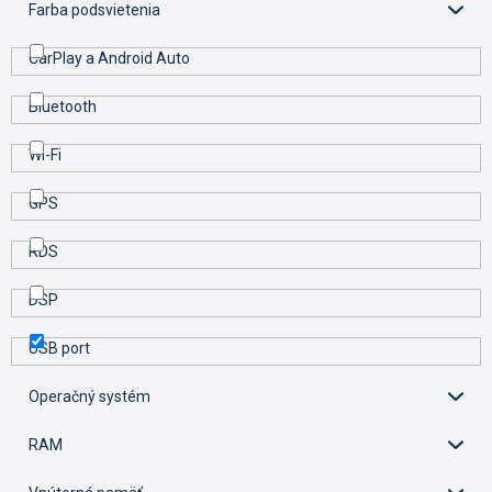
Farba podsvietenia
CarPlay a Android Auto
Bluetooth
Wi-Fi
GPS
RDS
DSP
USB port
Operačný systém
RAM