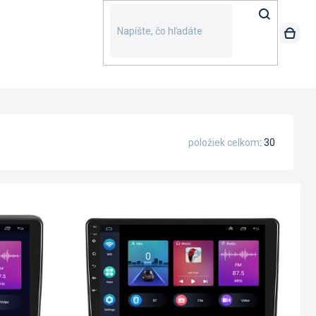
položiek celkom
30