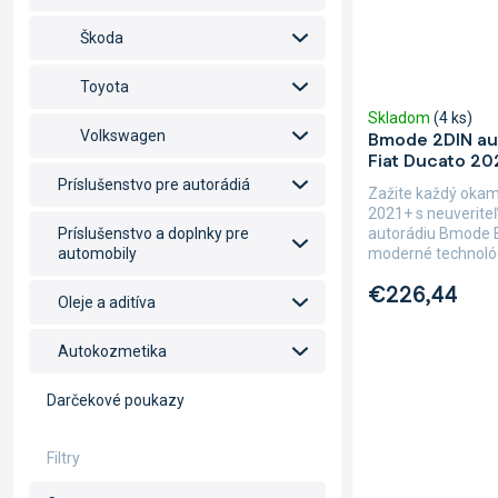
Škoda
Toyota
Skladom
(4 ks)
Volkswagen
Bmode 2DIN au
Fiat Ducato 20
Príslušenstvo pre autorádiá
Zažite každý okam
2021+ s neuverit
autorádiu Bmode 
Príslušenstvo a doplnky pre
moderné technológ
automobily
€226,44
Oleje a aditíva
Autokozmetika
Darčekové poukazy