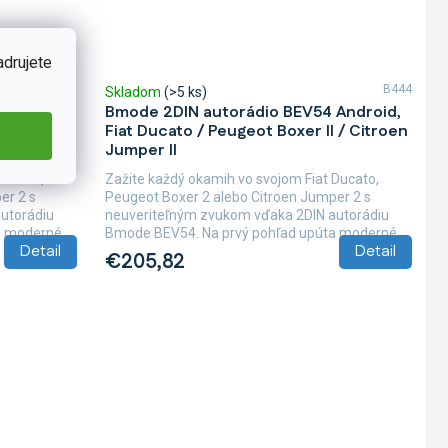
adrujete
B385
B444
Skladom
(>5 ks)
Android,
Bmode 2DIN autorádio BEV54 Android,
 / Citroen
Fiat Ducato / Peugeot Boxer II / Citroen
Jumper II
Ducato,
Zažite každý okamih vo svojom Fiat Ducato,
er 2 s
Peugeot Boxer 2 alebo Citroen Jumper 2 s
utorádiu
neuveriteľným zvukom vďaka 2DIN autorádiu
 moderné...
Bmode BEV54. Na prvý pohľad upúta moderné...
Detail
Detail
€205,82