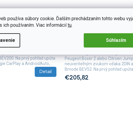
eb používa súbory cookie. Ďalším prechádzaním tohto webu vyj
s ich používaním. Viac informácií
tu
.
A3453/A8128
Skladom
(3 ks)
torádio BEV200
Bmode 2DIN autorádio BEV52 
Ducato 2021+
Fiat Ducato / Peugeot Boxer II
avenie
Súhlasím
Jumper II
ih vo svojom Fiat Ducato
eľným zvukom vďaka 2DIN
Zažite každý okamih vo svojom Fiat 
BEV200. Na prvý pohľad upúta
Peugeot Boxer 2 alebo Citroen Jump
ie CarPlay a AndroidAuto,...
neuveriteľným zvukom vďaka 2DIN a
Bmode BEV52. Na prvý pohľad upúta
Detail
€205,82