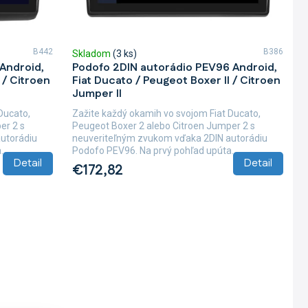
B442
B386
Skladom
(3 ks)
Android,
Podofo 2DIN autorádio PEV96 Android,
 / Citroen
Fiat Ducato / Peugeot Boxer II / Citroen
Jumper II
Ducato,
Zažite každý okamih vo svojom Fiat Ducato,
er 2 s
Peugeot Boxer 2 alebo Citroen Jumper 2 s
utorádiu
neuveriteľným zvukom vďaka 2DIN autorádiu
..
Podofo PEV96. Na prvý pohľad upúta...
Detail
Detail
€172,82