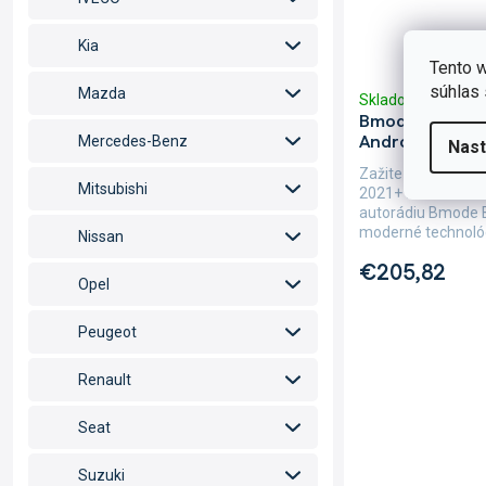
Kia
Tento w
súhlas 
Mazda
Skladom
(4 ks)
Bmode 2DIN au
Android, Fiat 
Mercedes-Benz
Nast
Zažite každý okam
Mitsubishi
2021+ s neuverit
autorádiu Bmode 
moderné technológ
Nissan
€205,82
Opel
Peugeot
Renault
Seat
Suzuki