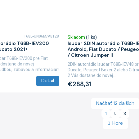
T68B-UN06M/A8128
Skladom
(1 ks)
torádio T68B-IEV200
Isudar 2DIN autorádio T68B-I
Ducato 2021+
Android, Fiat Ducato / Peugeot
/ Citroen Jumper II
dar T68B-IEV200 pre Fiat
dostane do novej
2DIN autorádio Isudar T68B-IEV48 pr
hudbou, zábavou a informáciami.
Ducato, Peugeot Boxer 2 alebo Citr
2 Vás dostane do novej...
Detail
€288,31
Načítať 12 ďalších
S
1
3
O
t
v
r
Hore
á
l
n
á
k