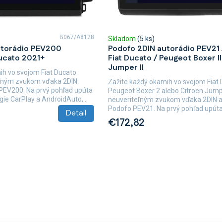
B067/A8128
Skladom
(5 ks)
utorádio PEV200
Podofo 2DIN autorádio PEV21 
Ducato 2021+
Fiat Ducato / Peugeot Boxer II
Jumper II
ih vo svojom Fiat Ducato
eľným zvukom vďaka 2DIN
Zažite každý okamih vo svojom Fiat 
PEV200. Na prvý pohľad upúta
Peugeot Boxer 2 alebo Citroen Jump
ie CarPlay a AndroidAuto,...
neuveriteľným zvukom vďaka 2DIN a
Podofo PEV21. Na prvý pohľad upúta.
Detail
€172,82