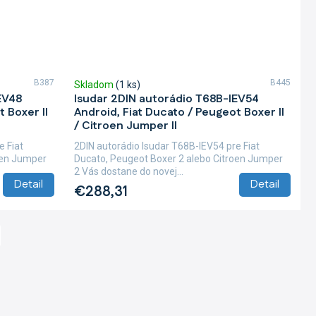
B387
B445
Skladom
(1 ks)
EV48
Isudar 2DIN autorádio T68B-IEV54
 Boxer II
Android, Fiat Ducato / Peugeot Boxer II
/ Citroen Jumper II
e Fiat
2DIN autorádio Isudar T68B-IEV54 pre Fiat
oen Jumper
Ducato, Peugeot Boxer 2 alebo Citroen Jumper
2 Vás dostane do novej...
Detail
Detail
€288,31