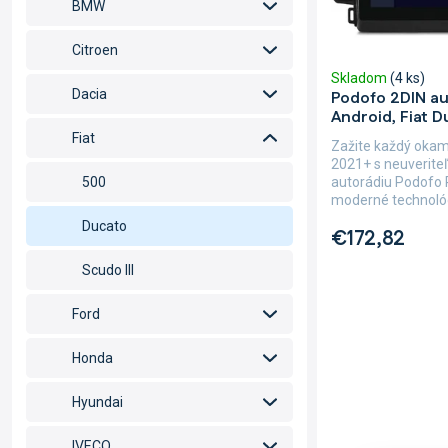
BMW
t
u
o
k
Citroen
v
t
Skladom
(4 ks)
o
Dacia
Podofo 2DIN a
v
Android, Fiat 
Fiat
Zažite každý okam
2021+ s neuverit
autorádiu Podofo 
500
moderné technológ
Ducato
€172,82
Scudo III
Ford
Honda
Hyundai
IVECO