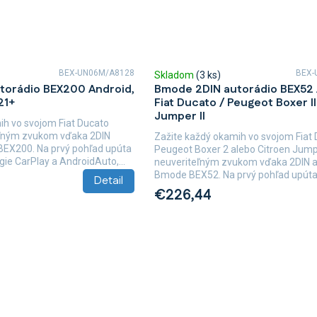
BEX-UN06M/A8128
BEX-
Skladom
(3 ks)
torádio BEX200 Android,
Bmode 2DIN autorádio BEX52 
21+
Fiat Ducato / Peugeot Boxer II
Jumper II
ih vo svojom Fiat Ducato
eľným zvukom vďaka 2DIN
Zažite každý okamih vo svojom Fiat 
BEX200. Na prvý pohľad upúta
Peugeot Boxer 2 alebo Citroen Jump
ie CarPlay a AndroidAuto,...
neuveriteľným zvukom vďaka 2DIN a
Bmode BEX52. Na prvý pohľad upúta
Detail
€226,44