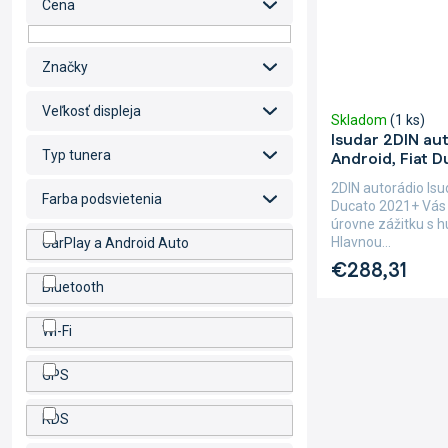
Cena
Značky
Veľkosť displeja
Skladom
(1 ks)
Isudar 2DIN au
Typ tunera
Android, Fiat 
2DIN autorádio Isu
Farba podsvietenia
Ducato 2021+ Vás 
úrovne zážitku s 
Hlavnou...
CarPlay a Android Auto
€288,31
Bluetooth
Wi-Fi
GPS
RDS