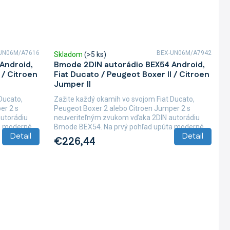
UN06M/A7616
BEX-UN06M/A7942
Skladom
(>5 ks)
Android,
Bmode 2DIN autorádio BEX54 Android,
 / Citroen
Fiat Ducato / Peugeot Boxer II / Citroen
Jumper II
Ducato,
Zažite každý okamih vo svojom Fiat Ducato,
er 2 s
Peugeot Boxer 2 alebo Citroen Jumper 2 s
utorádiu
neuveriteľným zvukom vďaka 2DIN autorádiu
 moderné...
Bmode BEX54. Na prvý pohľad upúta moderné...
Detail
Detail
€226,44