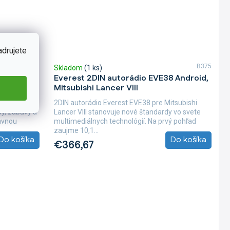
adrujete
B310
B375
Skladom
(1 ks)
V52
Everest 2DIN autorádio EVE38 Android,
I
Mitsubishi Lancer VIII
 QLED pre
2DIN autorádio Everest EVE38 pre Mitsubishi
by, zábavy a
Lancer VIII stanovuje nové štandardy vo svete
lavnou
multimediálnych technológií. Na prvý pohľad
zaujme 10,1...
Do košíka
Do košíka
€366,67