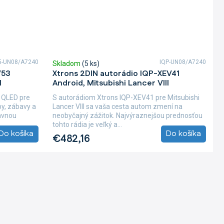
5-UN08/A7240
IQP-UN08/A7240
Skladom
(5 ks)
V53
Xtrons 2DIN autorádio IQP-XEV41
I
Android, Mitsubishi Lancer VIII
 QLED pre
S autorádiom Xtrons IQP-XEV41 pre Mitsubishi
by, zábavy a
Lancer VIII sa vaša cesta autom zmení na
lavnou
neobyčajný zážitok. Najvýraznejšou prednosťou
tohto rádia je veľký a...
Do košíka
Do košíka
€482,16