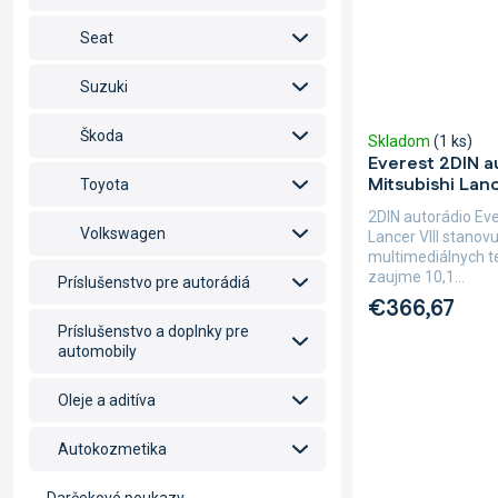
Seat
Suzuki
Škoda
Skladom
(1 ks)
Everest 2DIN a
Mitsubishi Lanc
Toyota
2DIN autorádio Ev
Volkswagen
Lancer VIII stanov
multimediálnych te
zaujme 10,1...
Príslušenstvo pre autorádiá
€366,67
Príslušenstvo a doplnky pre
automobily
Oleje a aditíva
Autokozmetika