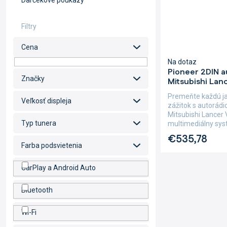
Darčekové poukazy
Cena
Na dotaz
Pioneer 2DIN 
Značky
Mitsubishi Lanc
Premeňte každú j
Veľkosť displeja
zážitok s autorád
Mitsubishi Lancer 
Typ tunera
multimediálny sys
dotykovým...
€535,78
Farba podsvietenia
CarPlay a Android Auto
Bluetooth
Wi-Fi