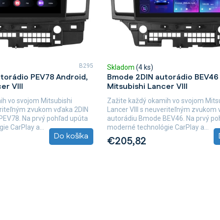
B295
Skladom
(4 ks)
torádio PEV78 Android,
Bmode 2DIN autorádio BEV46 
er VIII
Mitsubishi Lancer VIII
ih vo svojom Mitsubishi
Zažite každý okamih vo svojom Mits
veriteľným zvukom vďaka 2DIN
Lancer VIII s neuveriteľným zvukom
PEV78. Na prvý pohľad upúta
autorádiu Bmode BEV46. Na prvý po
e CarPlay a...
moderné technológie CarPlay a...
Do košíka
€205,82