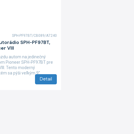
SPH-PF97BT/CB089/A7240
autorádio SPH-PF97BT,
er VIII
azdu autom na jedinečný
iom Pioneer SPH-PF97BT pre
VIII. Tento moderný
tém sa pýši veľkým 9"
Detail
O
v
l
á
d
a
c