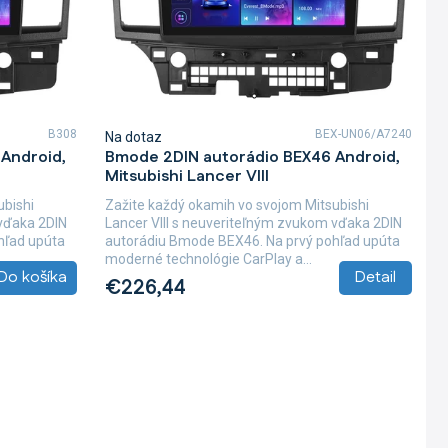
B308
BEX-UN06/A7240
Na dotaz
Android,
Bmode 2DIN autorádio BEX46 Android,
Mitsubishi Lancer VIII
ubishi
Zažite každý okamih vo svojom Mitsubishi
 vďaka 2DIN
Lancer VIII s neuveriteľným zvukom vďaka 2DIN
hľad upúta
autorádiu Bmode BEX46. Na prvý pohľad upúta
moderné technológie CarPlay a...
Do košíka
Detail
€226,44