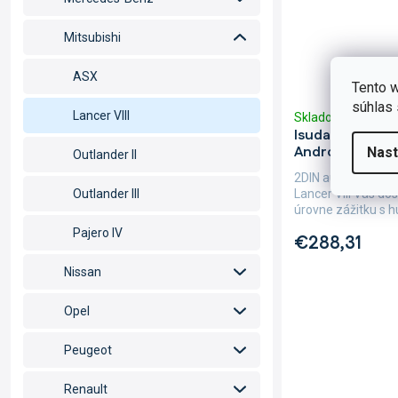
Mitsubishi
ASX
Tento w
súhlas 
Lancer VIII
Skladom
(5 ks)
Isudar 2DIN au
Android, Mitsub
Nast
Outlander II
2DIN autorádio Isu
Lancer VIII Vás do
Outlander III
úrovne zážitku s h
Pajero IV
€288,31
Nissan
Opel
Peugeot
Renault