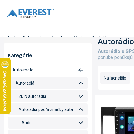
Prejsť
na
obsah
Obchod
Auto-moto
Poradňa
O nás
Kontakty
B
Autorádio
o
Autorádio s GPS
č
Kategórie
Preskočiť
ponuke ponúkajú 
n
kategórie
ý
R
Auto-moto
p
a
a
Najlacnejšie
d
Autorádiá
n
e
e
n
2DIN autorádiá
V
l
i
ý
e
Autorádiá podľa značky auta
p
p
i
r
Audi
s
o
p