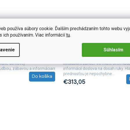
eb používa súbory cookie. Ďalším prechádzaním tohto webu vyj
s ich používaním. Viac informácií
tu
.
B309
Skladom
(3 ks)
torádio T68B-IEV41
Isudar 2DIN autorádio T72-IE
ishi Lancer VIII
Android, Mitsubishi Lancer VII
avenie
Súhlasím
dar T68B-IEV41 pre Mitsubishi
S 2DIN autorádiom Isudar T72-IEV52
stane do novej
Mitsubishi Lancer VIII máte svet hud
udbou, zábavou a informáciami....
informácií doslova na dosah ruky. H
prednosťou je nepochybne...
Do košíka
€313,05