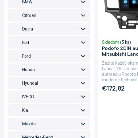
d
BMW
r
u
o
k
Citroen
d
t
u
o
Dacia
k
v
t
Skladom
(5 ks)
Fiat
o
Podofo 2DIN au
v
Mitsubishi Lanc
Ford
Zažite každý okam
Lancer VIII s neu
Honda
autorádiu Podofo 
moderné technológi
Hyundai
€172,82
IVECO
Kia
Mazda
Mercedes-Benz