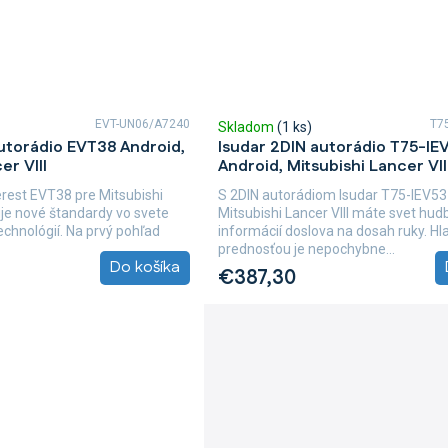
EVT-UN06/A7240
T7
Skladom
(1 ks)
utorádio EVT38 Android,
Isudar 2DIN autorádio T75-IE
er VIII
Android, Mitsubishi Lancer VII
erest EVT38 pre Mitsubishi
S 2DIN autorádiom Isudar T75-IEV53
uje nové štandardy vo svete
Mitsubishi Lancer VIII máte svet hud
chnológií. Na prvý pohľad
informácií doslova na dosah ruky. H
prednosťou je nepochybne...
Do košíka
€387,30