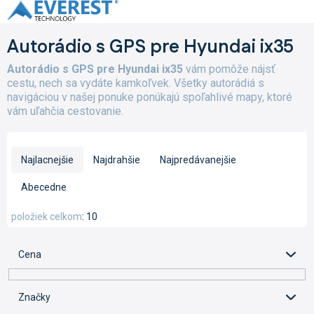
Prejsť
na
obsah
Autorádio s GPS pre Hyundai ix35
Autorádio s GPS pre Hyundai ix35
vám pomôže nájsť
cestu, nech sa vydáte kamkoľvek. Všetky autorádiá s
navigáciou v našej ponuke ponúkajú spoľahlivé mapy, ktoré
vám uľahčia cestovanie.
R
a
Najlacnejšie
Najdrahšie
Najpredávanejšie
d
e
Abecedne
n
i
položiek celkom
10
e
p
Cena
r
o
d
Značky
u