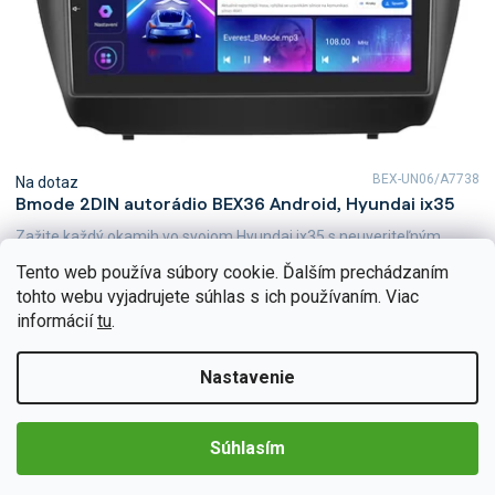
BEX-UN06/A7738
Na dotaz
Bmode 2DIN autorádio BEX36 Android, Hyundai ix35
Zažite každý okamih vo svojom Hyundai ix35 s neuveriteľným
zvukom vďaka 2DIN autorádiu Bmode BEX36. Na prvý pohľad
Tento web používa súbory cookie. Ďalším prechádzaním
upúta moderné technológie CarPlay a AndroidAuto,...
Detail
tohto webu vyjadrujete súhlas s ich používaním. Viac
€226,44
informácií
tu
.
Nastavenie
Súhlasím