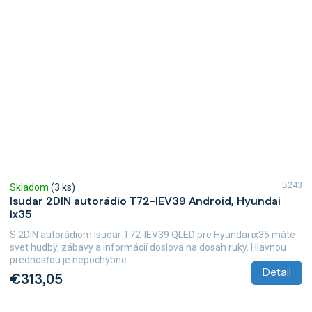
B243
Skladom
(3 ks)
Isudar 2DIN autorádio T72-IEV39 Android, Hyundai
ix35
S 2DIN autorádiom Isudar T72-IEV39 QLED pre Hyundai ix35 máte
svet hudby, zábavy a informácií doslova na dosah ruky. Hlavnou
prednosťou je nepochybne...
Detail
€313,05