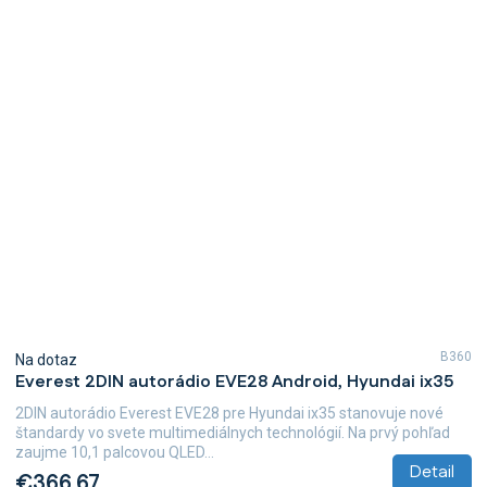
B360
Na dotaz
Everest 2DIN autorádio EVE28 Android, Hyundai ix35
2DIN autorádio Everest EVE28 pre Hyundai ix35 stanovuje nové
štandardy vo svete multimediálnych technológií. Na prvý pohľad
zaujme 10,1 palcovou QLED...
Detail
€366,67