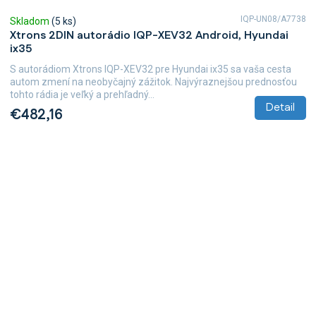
IQP-UN08/A7738
Skladom
(5 ks)
Xtrons 2DIN autorádio IQP-XEV32 Android, Hyundai
ix35
S autorádiom Xtrons IQP-XEV32 pre Hyundai ix35 sa vaša cesta
autom zmení na neobyčajný zážitok. Najvýraznejšou prednosťou
tohto rádia je veľký a prehľadný...
Detail
€482,16