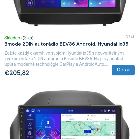
B241
Skladom
(3 ks)
Bmode 2DIN autorádio BEV36 Android, Hyundai ix35
Zažite každý okamih vo svojom Hyundai ix35 s neuveriteľným
zvukom vďaka 2DIN autorádiu Bmode BEV36. Na prvý pohľad
upúta moderné technológie CarPlay a AndroidAuto,...
Detail
€205,82