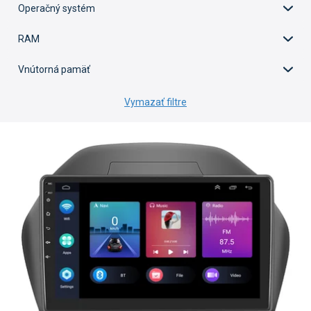
Operačný systém
RAM
Vnútorná pamäť
Vymazať filtre
V
ý
p
i
s
p
r
o
d
u
k
t