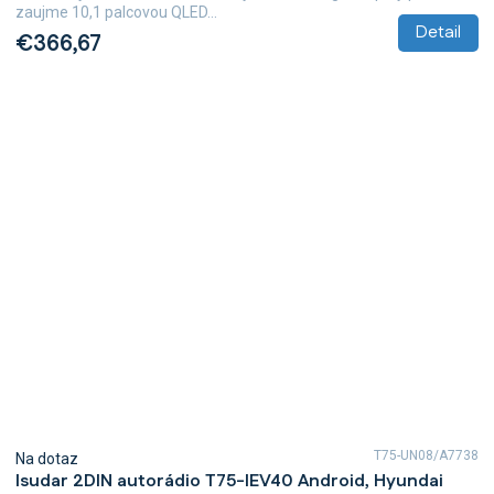
zaujme 10,1 palcovou QLED...
Detail
€366,67
T75-UN08/A7738
Na dotaz
Isudar 2DIN autorádio T75-IEV40 Android, Hyundai