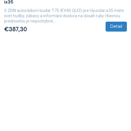
ix35
S 2DIN autorádiom Isudar T75-IEV40 QLED pre Hyundai ix35 máte
svet hudby, zábavy a informácií doslova na dosah ruky. Hlavnou
prednosťou je nepochybne...
Detail
€387,30