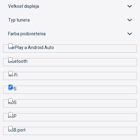
k
Veľkosť displeja
t
o
Typ tunera
v
Farba podsvietenia
CarPlay a Android Auto
Bluetooth
Wi-Fi
GPS
RDS
DSP
USB port