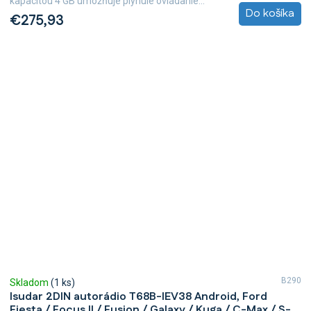
kapacitou 4 GB umožňuje plynulé ovládanie...
Do košíka
€275,93
B290
Skladom
(1 ks)
Isudar 2DIN autorádio T68B-IEV38 Android, Ford
Fiesta / Focus II / Fusion / Galaxy / Kuga / C-Max / S-