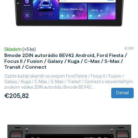
B288
Skladom
(>5 ks)
Bmode 2DIN autorádio BEV42 Android, Ford Fiesta /
Focus II / Fusion / Galaxy / Kuga / C-Max / S-Max /
Transit / Connect
Zažite každý okamih vo svojom Ford Fiesta / Focus II / Fusion /
Galaxy / Kuga / C-Max / S-Max / Transit / Connect s neuveriteľným
zvukom vďaka 2DIN autorádiu Bmode BEV42....
Detail
€205,82