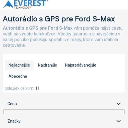
Prejsť
na
obsah
Autorádio s GPS pre Ford S-Max
Autorádio s GPS pre Ford S-Max
vám pomôže nájsť cestu,
nech sa vydáte kamkoľvek. Všetky autorádiá s navigáciou v
našej ponuke ponúkajú spoľahlivé mapy, ktoré vám uľahčia
cestovanie.
R
a
Najlacnejšie
Najdrahšie
Najpredávanejšie
d
e
Abecedne
n
i
položiek celkom
11
e
p
Cena
r
o
d
Značky
u