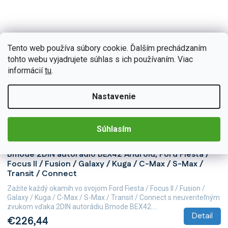
Tento web používa súbory cookie. Ďalším prechádzaním
tohto webu vyjadrujete súhlas s ich používaním. Viac
informácií
tu
.
Nastavenie
Súhlasím
BEX-UN06M/22-046/CC007
Skladom
(>5 ks)
Bmode 2DIN autorádio BEX42 Android, Ford Fiesta /
Focus II / Fusion / Galaxy / Kuga / C-Max / S-Max /
Transit / Connect
Zažite každý okamih vo svojom Ford Fiesta / Focus II / Fusion /
Galaxy / Kuga / C-Max / S-Max / Transit / Connect s neuveriteľným
zvukom vďaka 2DIN autorádiu Bmode BEX42....
Detail
€226,44