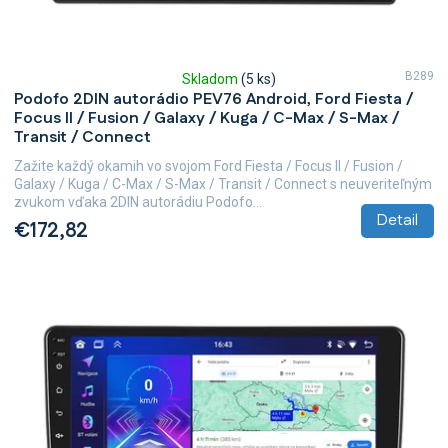
o
v
B289
Skladom
(5 ks)
Priemerné
Podofo 2DIN autorádio PEV76 Android, Ford Fiesta /
hodnotenie
Focus II / Fusion / Galaxy / Kuga / C-Max / S-Max /
produktu
Transit / Connect
je
5,0
Zažite každý okamih vo svojom Ford Fiesta / Focus II / Fusion /
z
Galaxy / Kuga / C-Max / S-Max / Transit / Connect s neuveriteľným
5
zvukom vďaka 2DIN autorádiu Podofo...
hviezdičiek.
Detail
€172,82