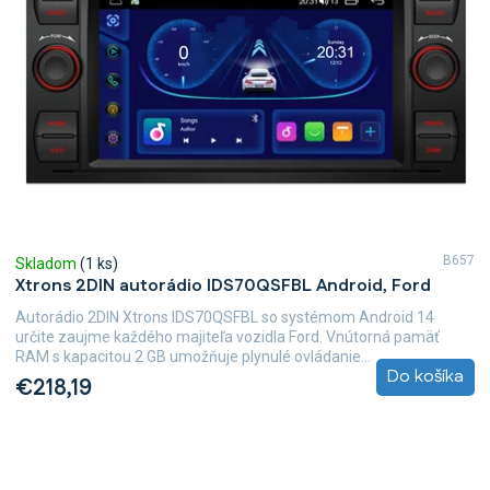
B657
Skladom
(1 ks)
Xtrons 2DIN autorádio IDS70QSFBL Android, Ford
Autorádio 2DIN Xtrons IDS70QSFBL so systémom Android 14
určite zaujme každého majiteľa vozidla Ford. Vnútorná pamäť
RAM s kapacitou 2 GB umožňuje plynulé ovládanie...
Do košíka
€218,19