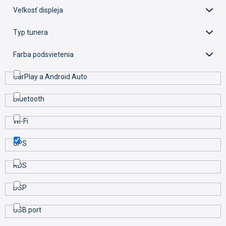
k
Veľkosť displeja
t
o
Typ tunera
v
Farba podsvietenia
CarPlay a Android Auto
Bluetooth
Wi-Fi
GPS
RDS
DSP
USB port