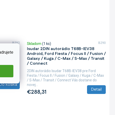
B292
B290
Skladom
(1 ks)
SFBL
Isudar 2DIN autorádio T68B-IEV38
adrujete
Android, Ford Fiesta / Focus II / Fusion /
Galaxy / Kuga / C-Max / S-Max / Transit
so systémom
/ Connect
ajiteľa
 kapacitou 4
2DIN autorádio Isudar T68B-IEV38 pre Ford
Fiesta / Focus II / Fusion / Galaxy / Kuga / C-Max
/ S-Max / Transit / Connect Vás dostane do
Do košíka
novej...
Detail
€288,31