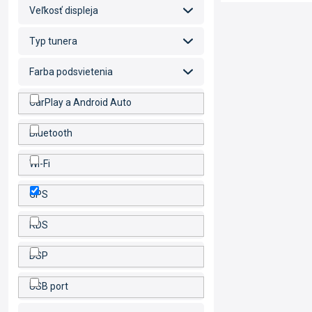
Veľkosť displeja
Typ tunera
Farba podsvietenia
CarPlay a Android Auto
Bluetooth
Wi-Fi
GPS
RDS
DSP
USB port