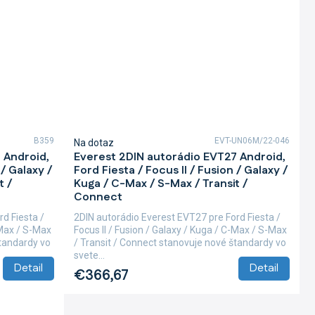
B359
EVT-UN06M/22-046
Na dotaz
 Android,
Everest 2DIN autorádio EVT27 Android,
 / Galaxy /
Ford Fiesta / Focus II / Fusion / Galaxy /
t /
Kuga / C-Max / S-Max / Transit /
Connect
d Fiesta /
2DIN autorádio Everest EVT27 pre Ford Fiesta /
-Max / S-Max
Focus II / Fusion / Galaxy / Kuga / C-Max / S-Max
štandardy vo
/ Transit / Connect stanovuje nové štandardy vo
svete...
Detail
Detail
€366,67