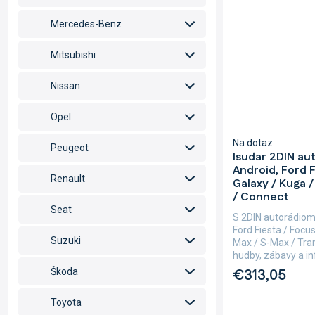
Mercedes-Benz
Mitsubishi
Nissan
Opel
Na dotaz
Peugeot
Isudar 2DIN au
Android, Ford Fi
Renault
Galaxy / Kuga /
/ Connect
Seat
S 2DIN autorádiom
Ford Fiesta / Focus 
Suzuki
Max / S-Max / Tra
hudby, zábavy a inf
€313,05
Škoda
Toyota