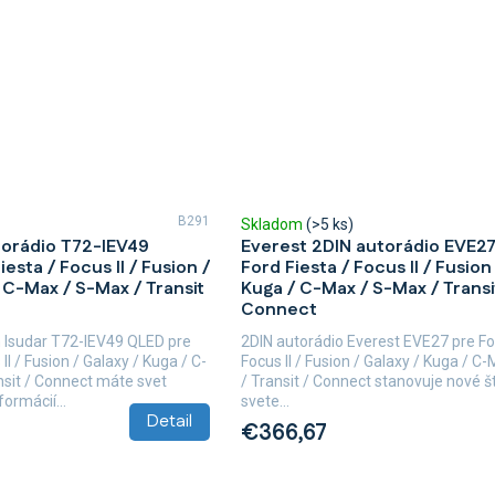
B291
Skladom
(>5 ks)
torádio T72-IEV49
Everest 2DIN autorádio EVE27
esta / Focus II / Fusion /
Ford Fiesta / Focus II / Fusion
 C-Max / S-Max / Transit
Kuga / C-Max / S-Max / Transi
Connect
 Isudar T72-IEV49 QLED pre
2DIN autorádio Everest EVE27 pre For
II / Fusion / Galaxy / Kuga / C-
Focus II / Fusion / Galaxy / Kuga / C
nsit / Connect máte svet
/ Transit / Connect stanovuje nové 
ormácií...
svete...
Detail
€366,67