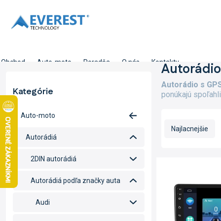
Prejsť
na
obsah
Obchod
Auto-moto
Poradňa
O nás
Kontakty
B
Autorádio
o
Autorádio s GPS
č
Kategórie
Preskočiť
ponúkajú spoľahl
n
kategórie
ý
R
Auto-moto
p
a
a
Najlacnejšie
d
Autorádiá
n
e
e
n
2DIN autorádiá
V
l
i
ý
e
Autorádiá podľa značky auta
p
p
i
r
Audi
s
o
p