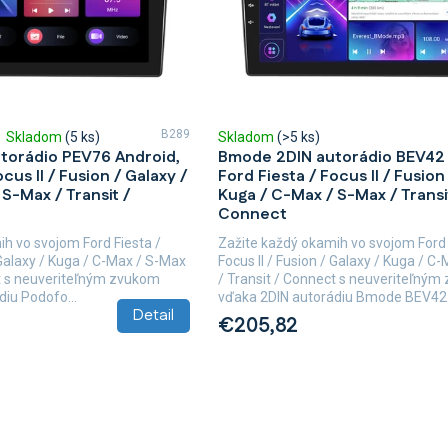
B289
Skladom
(5 ks)
Skladom
(>5 ks)
torádio PEV76 Android,
Bmode 2DIN autorádio BEV42 
cus II / Fusion / Galaxy /
Ford Fiesta / Focus II / Fusion
S-Max / Transit /
Kuga / C-Max / S-Max / Transi
Connect
h vo svojom Ford Fiesta /
Zažite každý okamih vo svojom Ford 
/ Galaxy / Kuga / C-Max / S-Max
Focus II / Fusion / Galaxy / Kuga / C
ct s neuveriteľným zvukom
/ Transit / Connect s neuveriteľný
iu Podofo...
vďaka 2DIN autorádiu Bmode BEV42..
Detail
€205,82