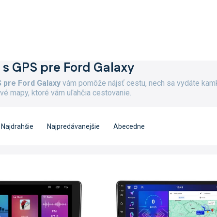
 s GPS pre Ford Galaxy
 pre Ford Galaxy
vám pomôže nájsť cestu, nech sa vydáte kamko
ivé mapy, ktoré vám uľahčia cestovanie.
Najdrahšie
Najpredávanejšie
Abecedne