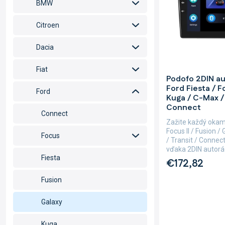
d
BMW
r
u
o
k
Citroen
d
t
u
o
Dacia
k
v
t
Fiat
o
Priemerné
Podofo 2DIN au
hodnotenie
v
Ford Fiesta / Fo
produktu
Ford
Kuga / C-Max / 
je
Connect
5,0
Connect
z
Zažite každý okami
5
Focus II / Fusion 
Focus
hviezdičiek.
/ Transit / Conne
vďaka 2DIN autorád
Fiesta
€172,82
Fusion
Galaxy
Kuga