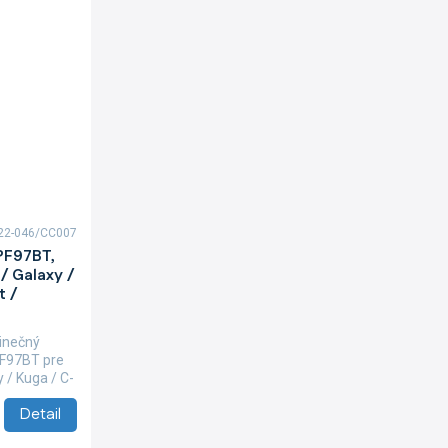
22-046/CC007
PF97BT,
 / Galaxy /
t /
inečný
PF97BT pre
y / Kuga / C-
Detail