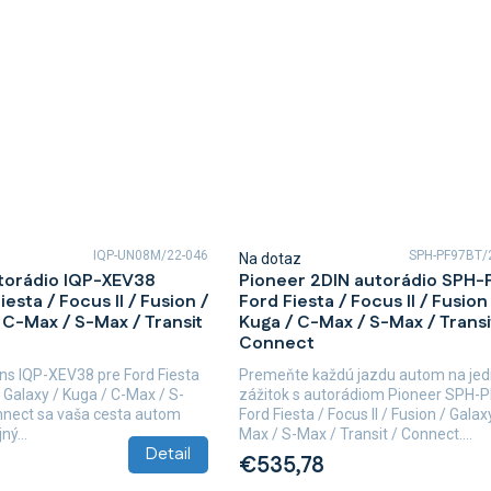
IQP-UN08M/22-046
SPH-PF97BT/
Na dotaz
torádio IQP-XEV38
Pioneer 2DIN autorádio SPH-
esta / Focus II / Fusion /
Ford Fiesta / Focus II / Fusion
 C-Max / S-Max / Transit
Kuga / C-Max / S-Max / Transi
Connect
ns IQP-XEV38 pre Ford Fiesta
Premeňte každú jazdu autom na jed
 / Galaxy / Kuga / C-Max / S-
zážitok s autorádiom Pioneer SPH-
onnect sa vaša cesta autom
Ford Fiesta / Focus II / Fusion / Galax
ý...
Max / S-Max / Transit / Connect....
Detail
€535,78