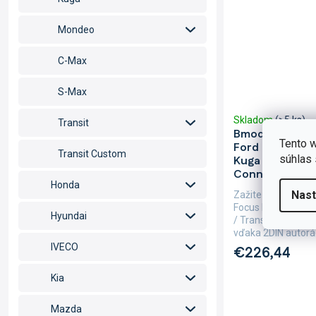
Mondeo
C-Max
S-Max
Skladom
(>5 ks)
Transit
Bmode 2DIN au
Tento w
Ford Fiesta / Fo
Transit Custom
súhlas 
Kuga / C-Max / 
Connect
Honda
Nast
Zažite každý okami
Focus II / Fusion 
Hyundai
/ Transit / Conne
vďaka 2DIN autorá
IVECO
€226,44
Kia
Mazda