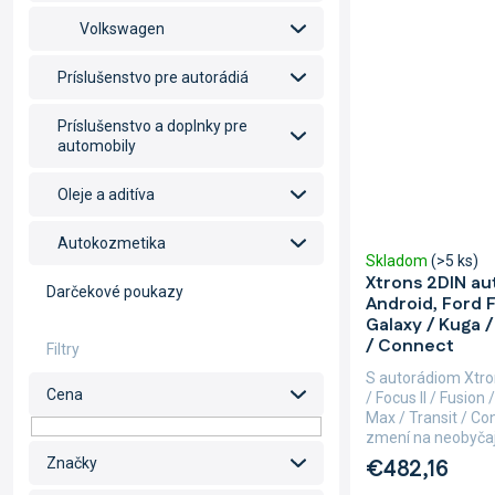
Volkswagen
Príslušenstvo pre autorádiá
Príslušenstvo a doplnky pre
automobily
Oleje a aditíva
Autokozmetika
Skladom
(>5 ks)
Xtrons 2DIN au
Darčekové poukazy
Android, Ford Fi
Galaxy / Kuga /
/ Connect
S autorádiom Xtro
Cena
/ Focus II / Fusion
Max / Transit / C
zmení na neobyčajn
€482,16
Značky