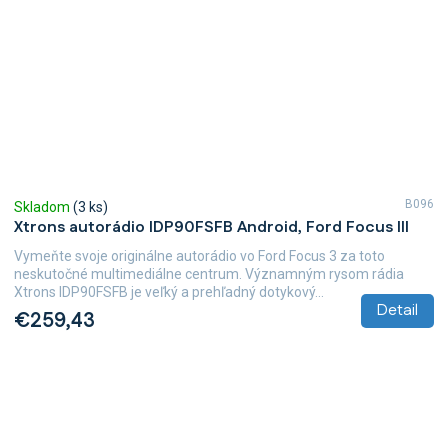
B096
Skladom
(3 ks)
Xtrons autorádio IDP90FSFB Android, Ford Focus III
Vymeňte svoje originálne autorádio vo Ford Focus 3 za toto
neskutočné multimediálne centrum. Významným rysom rádia
Xtrons IDP90FSFB je veľký a prehľadný dotykový...
Detail
€259,43