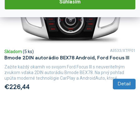
Súhlasím
A3533/XTFF01
Skladom
(5 ks)
Bmode 2DIN autorádio BEX78 Android, Ford Focus III
Zažite každý okamih vo svojom Ford Focus III s neuveriteľným
zvukom vďaka 2DIN autorádiu Bmode BEX78. Na prvý pohľad
upúta moderné technológie CarPlay a AndroidAuto, ktoré...
Detail
€226,44