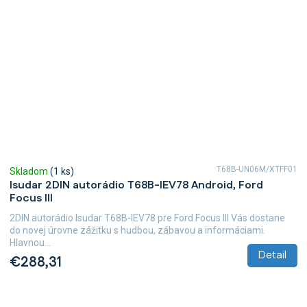
T68B-UN06M/XTFF01
Skladom
(1 ks)
Isudar 2DIN autorádio T68B-IEV78 Android, Ford
Focus III
2DIN autorádio Isudar T68B-IEV78 pre Ford Focus III Vás dostane
do novej úrovne zážitku s hudbou, zábavou a informáciami.
Hlavnou...
Detail
€288,31