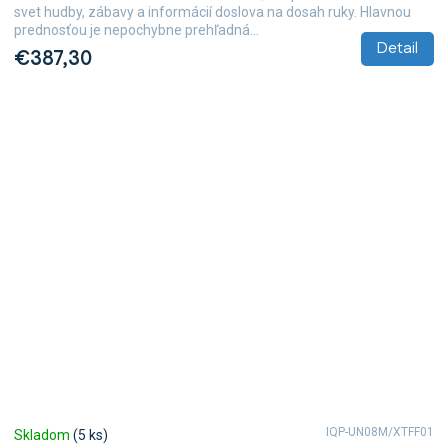
svet hudby, zábavy a informácií doslova na dosah ruky. Hlavnou
prednosťou je nepochybne prehľadná...
Detail
€387,30
IQP-UN08M/XTFF01
Skladom
(5 ks)