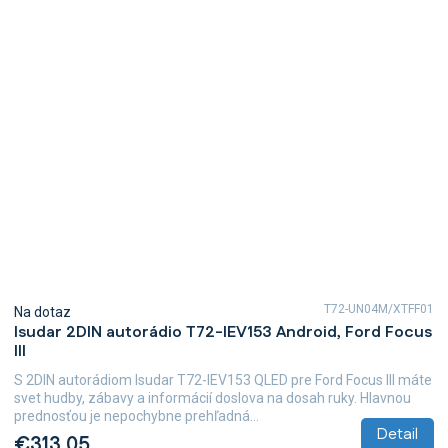
T72-UN04M/XTFF01
Na dotaz
Isudar 2DIN autorádio T72-IEV153 Android, Ford Focus
III
S 2DIN autorádiom Isudar T72-IEV153 QLED pre Ford Focus III máte
svet hudby, zábavy a informácií doslova na dosah ruky. Hlavnou
prednosťou je nepochybne prehľadná...
Detail
€313,05