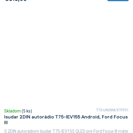
T75-UN08M/XTFF01
Skladom
(5 ks)
Isudar 2DIN autorádio T75-IEV155 Android, Ford Focus
III
S 2DIN autorádiom Isudar T75-IEV155 QLED pre Ford Focus III máte