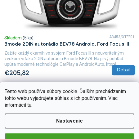
A3453/XTFF01
Skladom
(5 ks)
Bmode 2DIN autorádio BEV78 Android, Ford Focus III
Zažite každý okamih vo svojom Ford Focus III s neuveriteľným
zvukom vďaka 2DIN autorádiu Bmode BEV78. Na prvý pohľad
upúta moderné technológie CarPlay a AndroidAuto, ktoré...
Detail
€205,82
Tento web používa súbory cookie. Ďalším prechádzaním
tohto webu vyjadrujete súhlas s ich používaním. Viac
informácií
tu
.
Nastavenie