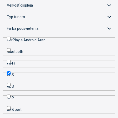
k
Veľkosť displeja
t
o
Typ tunera
v
Farba podsvietenia
CarPlay a Android Auto
Bluetooth
Wi-Fi
GPS
RDS
DSP
USB port