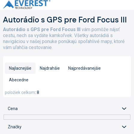
Prejsť
na
obsah
Autorádio s GPS pre Ford Focus III
Autorádio s GPS pre Ford Focus III
vám pomôže nájsť
cestu, nech sa vydáte kamkoľvek. Všetky autorádiá s
navigáciou v našej ponuke ponúkajú spoľahlivé mapy, ktoré
vám uľahčia cestovanie.
R
a
Najlacnejšie
Najdrahšie
Najpredávanejšie
d
e
Abecedne
n
i
položiek celkom
8
e
p
Cena
r
o
d
Značky
u