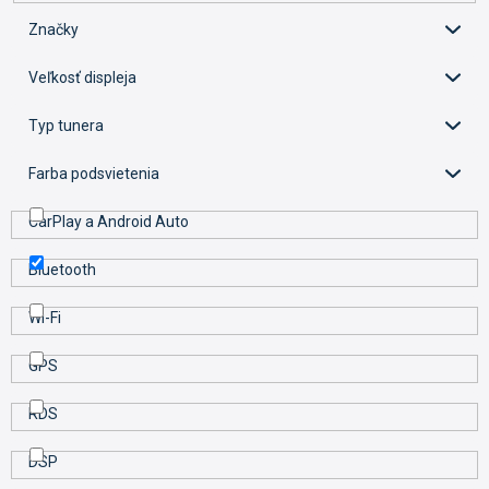
o
d
Značky
u
k
Veľkosť displeja
t
o
Typ tunera
v
Farba podsvietenia
CarPlay a Android Auto
Bluetooth
Wi-Fi
GPS
RDS
DSP