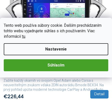
Tento web používa súbory cookie. Ďalším prechádzaním
tohto webu vyjadrujete súhlas s ich používaním. Viac
informácií
tu
.
Nastavenie
BEX-UN06M/A7346
Skladom
(>5 ks)
Súhlasím
Bmode 2DIN autorádio BEX34 Android, Opel Adam /
Corsa
Zažite každý okamih vo svojom Opel Adam alebo Corsa s
neuveriteľným zvukom vďaka 2DIN autorádiu Bmode BEX34. Na
prvý pohľad upúta moderné technológie CarPlay a AndroidAuto,...
Detail
€226,44