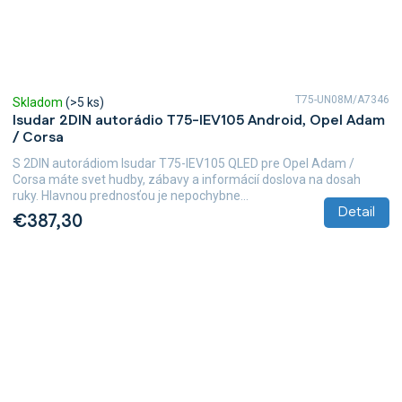
T75-UN08M/A7346
Skladom
(>5 ks)
Isudar 2DIN autorádio T75-IEV105 Android, Opel Adam
/ Corsa
S 2DIN autorádiom Isudar T75-IEV105 QLED pre Opel Adam /
Corsa máte svet hudby, zábavy a informácií doslova na dosah
ruky. Hlavnou prednosťou je nepochybne...
Detail
€387,30