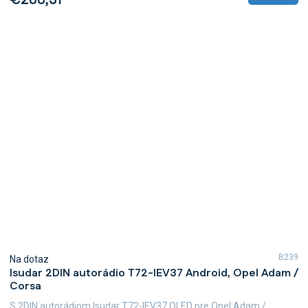
€288,31
B239
Na dotaz
Isudar 2DIN autorádio T72-IEV37 Android, Opel Adam /
Corsa
S 2DIN autorádiom Isudar T72-IEV37 QLED pre Opel Adam /