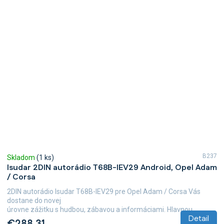
B237
Skladom
(1 ks)
Isudar 2DIN autorádio T68B-IEV29 Android, Opel Adam
/ Corsa
2DIN autorádio Isudar T68B-IEV29 pre Opel Adam / Corsa Vás
dostane do novej
úrovne zážitku s hudbou, zábavou a informáciami. Hlavnou...
Detail