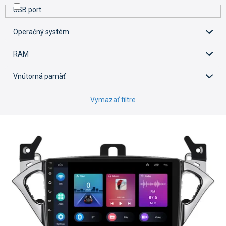
USB port
Operačný systém
RAM
Vnútorná pamäť
Vymazať filtre
V
ý
p
i
s
p
r
o
d
u