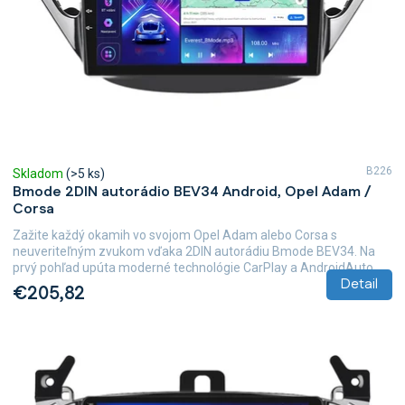
B226
Skladom
(>5 ks)
Bmode 2DIN autorádio BEV34 Android, Opel Adam /
Corsa
Zažite každý okamih vo svojom Opel Adam alebo Corsa s
neuveriteľným zvukom vďaka 2DIN autorádiu Bmode BEV34. Na
prvý pohľad upúta moderné technológie CarPlay a AndroidAuto,...
Detail
€205,82