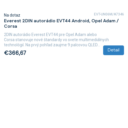
EVT-UN06M/A7346
Na dotaz
Everest 2DIN autorádio EVT44 Android, Opel Adam /
Corsa
2DIN autorádio Everest EVT44 pre Opel Adam alebo
Corsa stanovuje nové štandardy vo svete multimediálnych
technológií. Na prvý pohľad zaujme 9 palcovou QLED...
Detail
€366,67