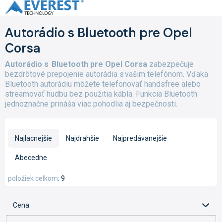
Prejsť
na
obsah
Autorádio s Bluetooth pre Opel
Corsa
Autorádio s Bluetooth pre Opel Corsa
zabezpečuje
bezdrôtové prepojenie autorádia s vašim telefónom. Vďaka
Bluetooth autorádiu môžete telefonovať handsfree alebo
streamovať hudbu bez použitia kábla. Funkcia Bluetooth
jednoznačne prináša viac pohodlia aj bezpečnosti.
R
a
Najlacnejšie
Najdrahšie
Najpredávanejšie
d
e
Abecedne
n
i
položiek celkom
9
e
p
Cena
r