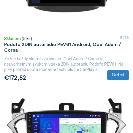
k
t
o
v
B236
Skladom
(5 ks)
Podofo 2DIN autorádio PEV61 Android, Opel Adam /
Corsa
Zažite každý okamih vo svojom Opel Adam / Corsa s
neuveriteľným zvukom vďaka 2DIN autorádiu Podofo PEV61. Na
prvý pohľad upúta moderné technológie CarPlay a...
Detail
€172,82