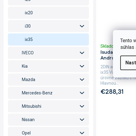
ix20
i30
ix35
Tento w
Skladom
(5 ks)
súhlas 
Isudar 2DIN au
IVECO
Android, Hyund
Nast
Kia
2DIN autorádio Is
ix35 Vás dostane 
úrovne zážitku s 
Mazda
Hlavnou...
€288,31
Mercedes-Benz
Mitsubishi
Nissan
Opel