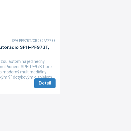
SPH-PF97BT/CB089/A7738
autorádio SPH-PF97BT,
azdu autom na jedinečný
iom Pioneer SPH-PF97BT pre
to moderný multimediálny
ľkým 9" dotykovým displejom
Detail
O
v
l
á
d
a