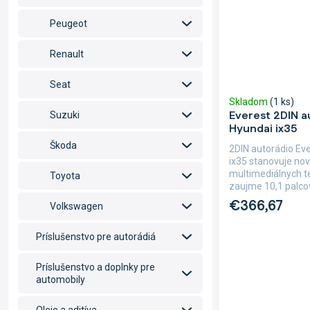
Peugeot
Renault
Seat
Skladom
(1 ks)
Everest 2DIN a
Suzuki
Hyundai ix35
Škoda
2DIN autorádio Ev
ix35 stanovuje no
multimediálnych te
Toyota
zaujme 10,1 palco
€366,67
Volkswagen
Príslušenstvo pre autorádiá
Príslušenstvo a doplnky pre
automobily