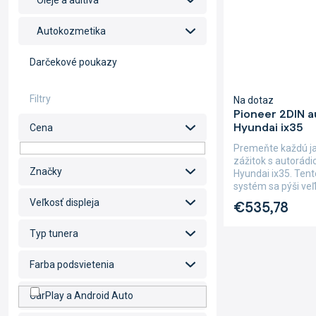
Oleje a aditíva
Autokozmetika
Darčekové poukazy
Na dotaz
Pioneer 2DIN 
Hyundai ix35
Cena
Premeňte každú j
zážitok s autorád
Značky
Hyundai ix35. Ten
systém sa pýši ve
s...
Veľkosť displeja
€535,78
Typ tunera
Farba podsvietenia
CarPlay a Android Auto