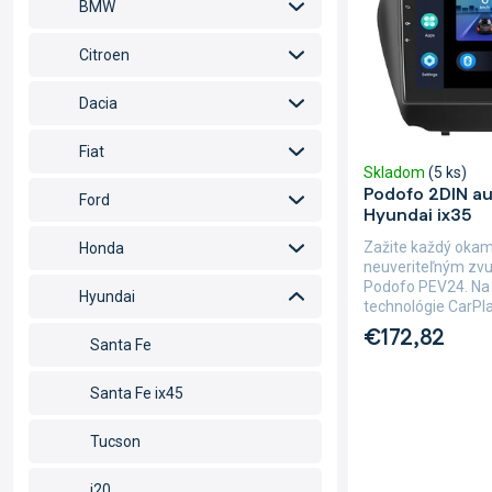
o
p
BMW
d
r
u
o
Citroen
k
d
t
u
Dacia
o
k
v
t
Fiat
Skladom
(5 ks)
o
Podofo 2DIN au
v
Ford
Hyundai ix35
Zažite každý okam
Honda
neuveriteľným zv
Podofo PEV24. Na
Hyundai
technológie CarPla
€172,82
Santa Fe
Santa Fe ix45
Tucson
i20