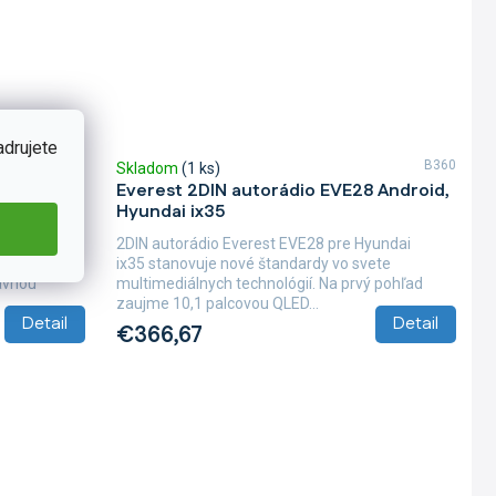
adrujete
B243
B360
Skladom
(1 ks)
V39
Everest 2DIN autorádio EVE28 Android,
Hyundai ix35
 QLED pre
2DIN autorádio Everest EVE28 pre Hyundai
vy a
ix35 stanovuje nové štandardy vo svete
lavnou
multimediálnych technológií. Na prvý pohľad
zaujme 10,1 palcovou QLED...
Detail
Detail
€366,67