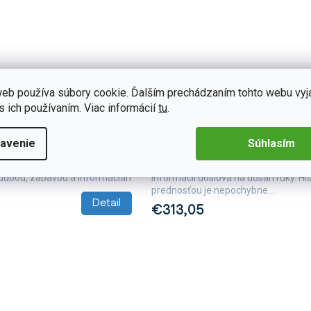
eb používa súbory cookie. Ďalším prechádzaním tohto webu vyj
B242
Skladom
(3 ks)
s ich používaním. Viac informácií
tu
.
torádio T68B-IEV30
Isudar 2DIN autorádio T72-IE
ai ix35
Android, Hyundai ix35
avenie
Súhlasím
udar T68B-IEV30 pre Hyundai
S 2DIN autorádiom Isudar T72-IEV39
do novej
Hyundai ix35 máte svet hudby, zába
hudbou, zábavou a informáciami.
informácií doslova na dosah ruky. H
prednosťou je nepochybne...
Detail
€313,05