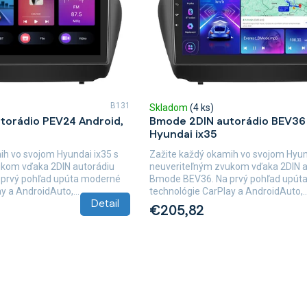
B131
Skladom
(4 ks)
torádio PEV24 Android,
Bmode 2DIN autorádio BEV36 
Hyundai ix35
ih vo svojom Hyundai ix35 s
Zažite každý okamih vo svojom Hyun
ukom vďaka 2DIN autorádiu
neuveriteľným zvukom vďaka 2DIN a
 prvý pohľad upúta moderné
Bmode BEV36. Na prvý pohľad upút
y a AndroidAuto,...
technológie CarPlay a AndroidAuto,..
Detail
€205,82