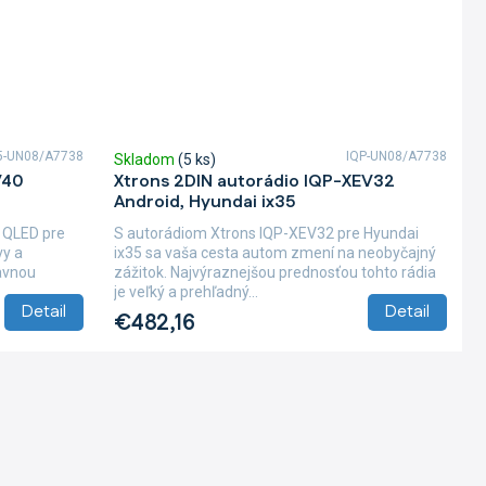
5-UN08/A7738
IQP-UN08/A7738
Skladom
(5 ks)
V40
Xtrons 2DIN autorádio IQP-XEV32
Android, Hyundai ix35
 QLED pre
S autorádiom Xtrons IQP-XEV32 pre Hyundai
vy a
ix35 sa vaša cesta autom zmení na neobyčajný
lavnou
zážitok. Najvýraznejšou prednosťou tohto rádia
je veľký a prehľadný...
Detail
Detail
€482,16