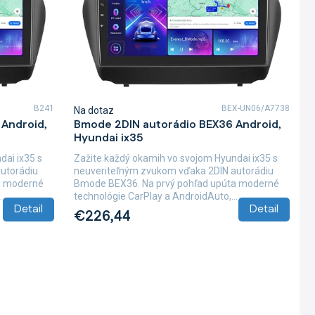
B241
BEX-UN06/A7738
Na dotaz
Android,
Bmode 2DIN autorádio BEX36 Android,
Hyundai ix35
dai ix35 s
Zažite každý okamih vo svojom Hyundai ix35 s
utorádiu
neuveriteľným zvukom vďaka 2DIN autorádiu
a moderné
Bmode BEX36. Na prvý pohľad upúta moderné
.
technológie CarPlay a AndroidAuto,...
Detail
Detail
€226,44