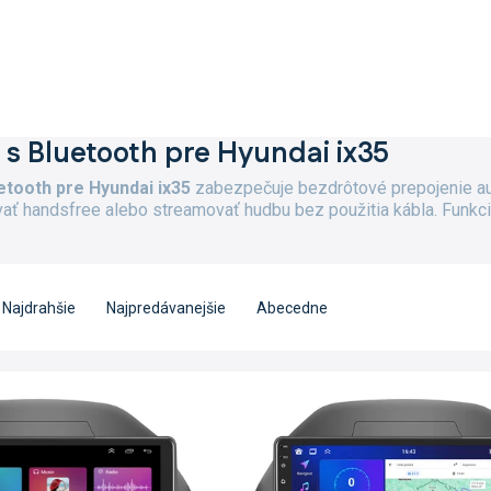
 s Bluetooth pre Hyundai ix35
etooth pre Hyundai ix35
zabezpečuje bezdrôtové prepojenie aut
ať handsfree alebo streamovať hudbu bez použitia kábla. Funkcia
Najdrahšie
Najpredávanejšie
Abecedne