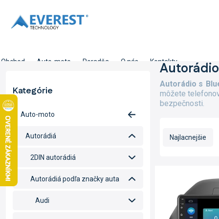
Prejsť
na
obsah
Obchod
Auto-moto
Poradňa
O nás
Kontakty
B
Autorádio
o
Autorádio s Blu
č
Kategórie
Preskočiť
môžete telefonov
n
kategórie
bezpečnosti.
ý
Auto-moto
p
R
a
a
Autorádiá
Najlacnejšie
n
d
e
e
2DIN autorádiá
l
n
V
i
ý
Autorádiá podľa značky auta
e
p
p
i
Audi
r
s