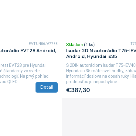
EVT-UN06/A7738
T7
Skladom
(1 ks)
utorádio EVT28 Android,
Isudar 2DIN autorádio T75-IE
Android, Hyundai ix35
erest EVT28 pre Hyundai
S 2DIN autorádiom Isudar T75-IEV40
vé štandardy vo svete
Hyundai ix35 máte svet hudby, zába
chnológií. Na prvý pohľad
informácií doslova na dosah ruky. H
vou QLED...
prednosťou je nepochybne...
Detail
€387,30