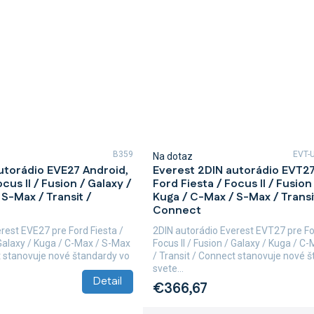
B359
EVT-
Na dotaz
utorádio EVE27 Android,
Everest 2DIN autorádio EVT27
cus II / Fusion / Galaxy /
Ford Fiesta / Focus II / Fusion
S-Max / Transit /
Kuga / C-Max / S-Max / Transi
Connect
rest EVE27 pre Ford Fiesta /
2DIN autorádio Everest EVT27 pre Fo
/ Galaxy / Kuga / C-Max / S-Max
Focus II / Fusion / Galaxy / Kuga / C
t stanovuje nové štandardy vo
/ Transit / Connect stanovuje nové 
svete...
Detail
€366,67