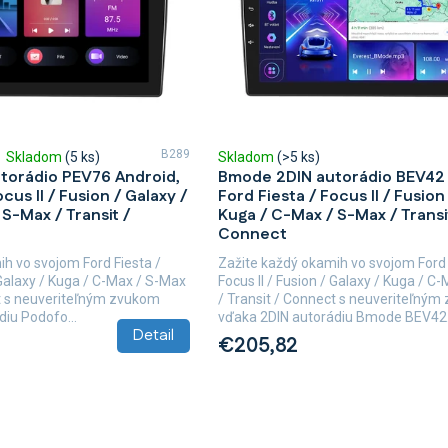
B289
Skladom
(5 ks)
Skladom
(>5 ks)
torádio PEV76 Android,
Bmode 2DIN autorádio BEV42 
cus II / Fusion / Galaxy /
Ford Fiesta / Focus II / Fusion
S-Max / Transit /
Kuga / C-Max / S-Max / Transi
Connect
h vo svojom Ford Fiesta /
Zažite každý okamih vo svojom Ford 
/ Galaxy / Kuga / C-Max / S-Max
Focus II / Fusion / Galaxy / Kuga / C
ct s neuveriteľným zvukom
/ Transit / Connect s neuveriteľný
iu Podofo...
vďaka 2DIN autorádiu Bmode BEV42..
Detail
€205,82