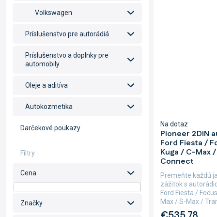
Volkswagen
Príslušenstvo pre autorádiá
Príslušenstvo a doplnky pre
automobily
Oleje a aditíva
Autokozmetika
Na dotaz
Darčekové poukazy
Pioneer 2DIN 
Ford Fiesta / Fo
Kuga / C-Max / 
Connect
Cena
Premeňte každú j
zážitok s autorád
Ford Fiesta / Focus 
Max / S-Max / Trans
Značky
€535,78