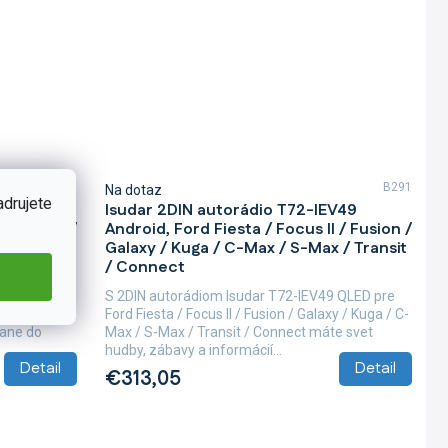
B290
B291
Na dotaz
adrujete
EV38
Isudar 2DIN autorádio T72-IEV49
 / Fusion /
Android, Ford Fiesta / Focus II / Fusion /
 / Transit
Galaxy / Kuga / C-Max / S-Max / Transit
/ Connect
e Ford
S 2DIN autorádiom Isudar T72-IEV49 QLED pre
Kuga / C-Max
Ford Fiesta / Focus II / Fusion / Galaxy / Kuga / C-
tane do
Max / S-Max / Transit / Connect máte svet
hudby, zábavy a informácií...
Detail
Detail
€313,05