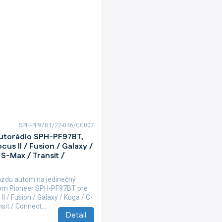
SPH-PF97BT/22-046/CC007
autorádio SPH-PF97BT,
cus II / Fusion / Galaxy /
S-Max / Transit /
azdu autom na jedinečný
iom Pioneer SPH-PF97BT pre
II / Fusion / Galaxy / Kuga / C-
it / Connect....
Detail