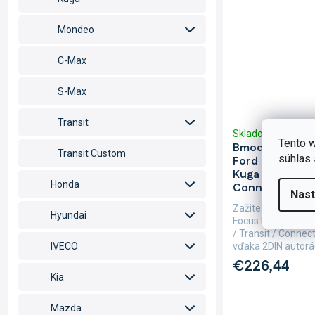
Mondeo
C-Max
S-Max
Transit
Skladom
(>5 ks)
Tento w
Bmode 2DIN au
Transit Custom
súhlas 
Ford Fiesta / Fo
Kuga / C-Max / 
Honda
Connect
Nast
Zažite každý okami
Hyundai
Focus II / Fusion 
/ Transit / Conne
vďaka 2DIN autorá
IVECO
€226,44
Kia
Mazda