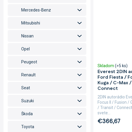
Mercedes-Benz
Mitsubishi
Nissan
Opel
Peugeot
Skladom
(>5 ks)
Everest 2DIN a
Renault
Ford Fiesta / Fo
Kuga / C-Max / 
Connect
Seat
2DIN autorádio Eve
Suzuki
Focus II / Fusion 
/ Transit / Connec
svete...
Škoda
€366,67
Toyota