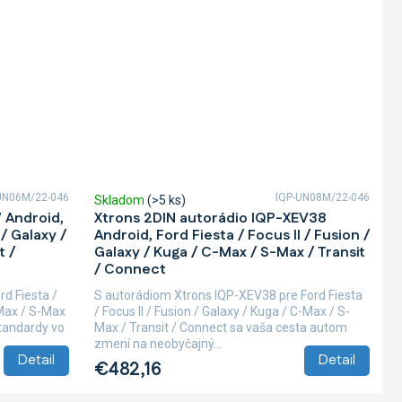
UN06M/22-046
IQP-UN08M/22-046
Skladom
(>5 ks)
 Android,
Xtrons 2DIN autorádio IQP-XEV38
 / Galaxy /
Android, Ford Fiesta / Focus II / Fusion /
t /
Galaxy / Kuga / C-Max / S-Max / Transit
/ Connect
rd Fiesta /
S autorádiom Xtrons IQP-XEV38 pre Ford Fiesta
-Max / S-Max
/ Focus II / Fusion / Galaxy / Kuga / C-Max / S-
štandardy vo
Max / Transit / Connect sa vaša cesta autom
zmení na neobyčajný...
Detail
Detail
€482,16