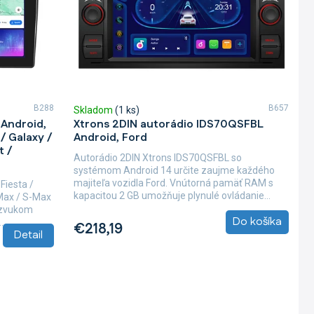
B288
B657
Skladom
(1 ks)
Android,
Xtrons 2DIN autorádio IDS70QSFBL
 / Galaxy /
Android, Ford
t /
Autorádio 2DIN Xtrons IDS70QSFBL so
systémom Android 14 určite zaujme každého
majiteľa vozidla Ford. Vnútorná pamäť RAM s
Fiesta /
kapacitou 2 GB umožňuje plynulé ovládanie...
-Max / S-Max
m zvukom
Do košíka
..
€218,19
Detail