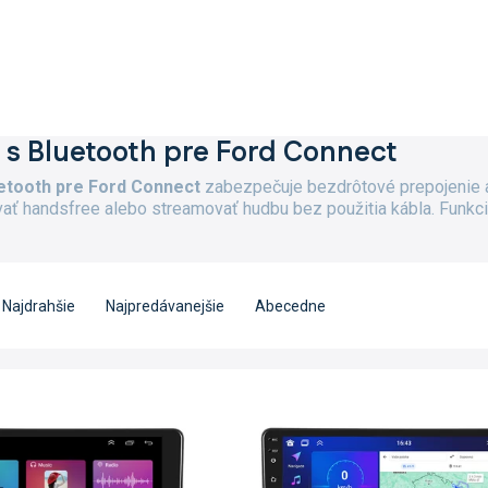
 s Bluetooth pre Ford Connect
etooth pre Ford Connect
zabezpečuje bezdrôtové prepojenie a
ať handsfree alebo streamovať hudbu bez použitia kábla. Funkcia
Najdrahšie
Najpredávanejšie
Abecedne