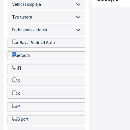
Veľkosť displeja
Typ tunera
Farba podsvietenia
CarPlay a Android Auto
Bluetooth
Wi-Fi
GPS
RDS
DSP
USB port