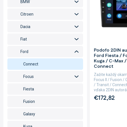
o
p
BMW
d
r
u
o
Citroen
k
d
t
u
Dacia
o
k
v
t
Fiat
o
Priemerné
Podofo 2DIN au
hodnotenie
v
Ford
Ford Fiesta / Fo
produktu
Kuga / C-Max / 
je
Connect
Connect
5,0
z
Zažite každý okami
Focus
5
Focus II / Fusion 
hviezdičiek.
/ Transit / Conne
Fiesta
vďaka 2DIN autorád
€172,82
Fusion
Galaxy
Kuga