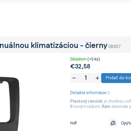
nuálnou klimatizáciou - čierny
CB007
Skladom
(>5 ks)
€32,58
Jednotková
Pridať do ko
cena:
Detailné informácie
Plastový rámček
je vhodnou voľb
II
novým rádiom.
Rám
dokonale p
null
Opýta