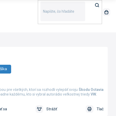
šíka
ou pre všetkých, ktorí sa rozhodli vylepšiť svoju
Škodu Octavia
adne každému, kto si vybral autorádio veľkostnej triedy
VW
.
ť sa
Strážiť
Tlač