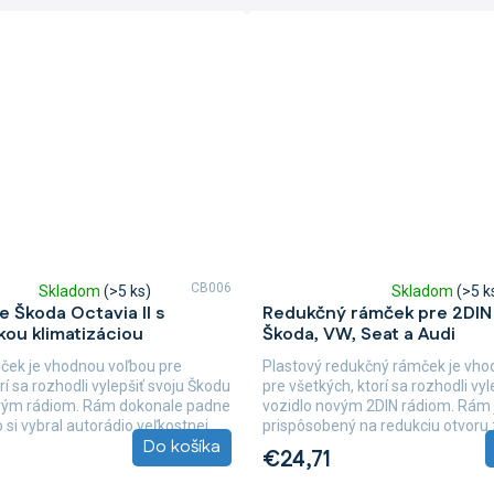
CB006
Skladom
(>5 ks)
Skladom
(>5 k
Priemerné
 Škoda Octavia II s
Redukčný rámček pre 2DIN 
hodnotenie
ou klimatizáciou
Škoda, VW, Seat a Audi
produktu
je
ček je vhodnou voľbou pre
Plastový redukčný rámček je vho
5,0
rí sa rozhodli vylepšiť svoju Škodu
pre všetkých, ktorí sa rozhodli vyl
z
ovým rádiom. Rám dokonale padne
vozidlo novým 2DIN rádiom. Rám 
5
si vybral autorádio veľkostnej...
prispôsobený na redukciu otvoru 
hviezdičiek.
Do košíka
veľkostnej...
€24,71