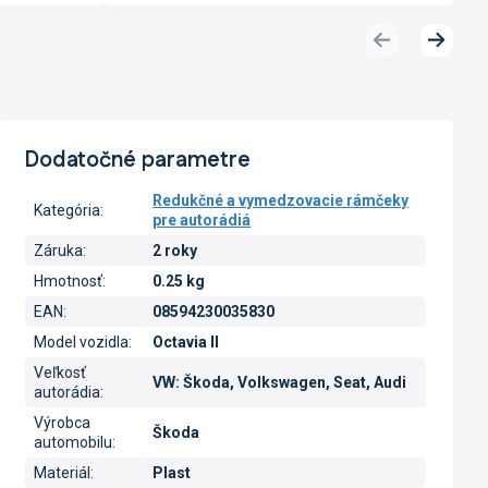
Predchádzajúci
Ďalší
produkt
produk
Dodatočné parametre
Redukčné a vymedzovacie rámčeky
Kategória
:
pre autorádiá
Záruka
:
2 roky
Hmotnosť
:
0.25 kg
EAN
:
08594230035830
Model vozidla
:
Octavia II
Veľkosť
VW: Škoda, Volkswagen, Seat, Audi
autorádia
:
Výrobca
Škoda
automobilu
:
Materiál
:
Plast