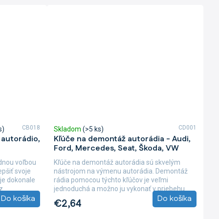
CB018
CD001
s)
Skladom
(>5 ks)
autorádio,
Kľúče na demontáž autorádia - Audi,
Ford, Mercedes, Seat, Škoda, VW
dnou voľbou
Kľúče na demontáž autorádia sú skvelým
epšiť svoje
nástrojom na výmenu autorádia. Demontáž
je dokonale
rádia pomocou týchto kľúčov je veľmi
z
jednoduchá a možno ju vykonať v priebehu
Do košíka
Do košíka
niekoľkých sekúnd....
€2,64