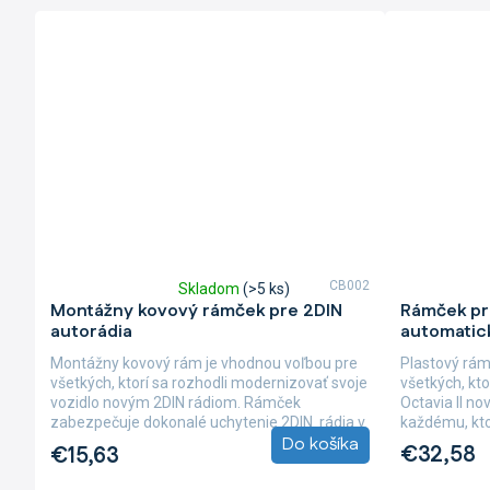
CB002
Skladom
(>5 ks)
Priemerné
Priemerné
Montážny kovový rámček pre 2DIN
Rámček pre
hodnotenie
hodnotenie
autorádia
automatick
produktu
produktu
je
je
Montážny kovový rám je vhodnou voľbou pre
Plastový rám
5,0
5,0
všetkých, ktorí sa rozhodli modernizovať svoje
všetkých, kto
z
z
vozidlo novým 2DIN rádiom. Rámček
Octavia II n
5
5
zabezpečuje dokonalé uchytenie 2DIN rádia v
každému, kto 
hviezdičiek.
hviezdičiek.
Do košíka
aute. Na...
€32,58
€15,63